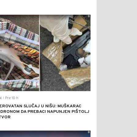
0
Pre 10 h
N
|
EROVATAN SLUČAJ U NIŠU: MUŠKARAC
 DRONOM DA PREBACI NAPUNJEN PIŠTOLJ
TVOR
0