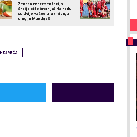
Ženska reprezentacija
Srbije piše istoriju! Na redu
su dvije važne utakmice, a
ulog je Mundijal!
NESREĆA