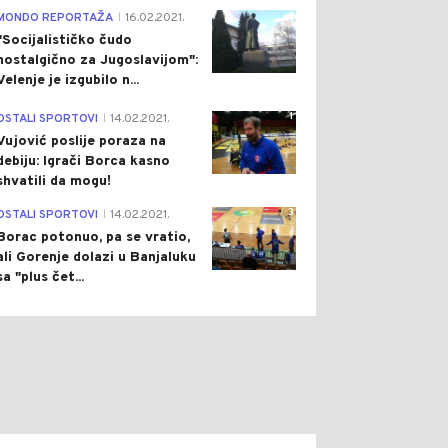
4
MONDO REPORTAŽA
16.02.2021.
|
"Socijalističko čudo
nostalgično za Jugoslavijom":
Velenje je izgubilo n...
1
OSTALI SPORTOVI
14.02.2021.
|
Vujović poslije poraza na
debiju: Igrači Borca kasno
shvatili da mogu!
3
OSTALI SPORTOVI
14.02.2021.
|
Borac potonuo, pa se vratio,
ali Gorenje dolazi u Banjaluku
sa "plus čet...