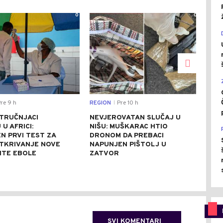
0
0
re 9 h
REGION
Pre 10 h
DRU
|
STRUČNJACI
NEVJEROVATAN SLUČAJ U
SAB
U AFRICI:
NIŠU: MUŠKARAC HTIO
NES
N PRVI TEST ZA
DRONOM DA PREBACI
UNIŠ
TKRIVANJE NOVE
NAPUNJEN PIŠTOLJ U
REZ
NTE EBOLE
ZATVOR
REK
SVI KOMENTARI