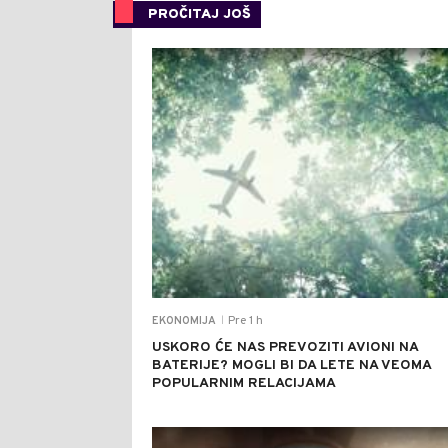
PROČITAJ JOŠ
Pre 1 h
EKONOMIJA
|
USKORO ĆE NAS PREVOZITI AVIONI NA
BATERIJE? MOGLI BI DA LETE NA VEOMA
POPULARNIM RELACIJAMA