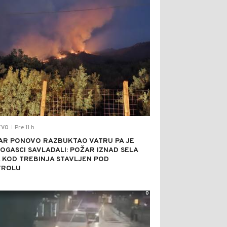
Pre 11 h
TVO
|
AR PONOVO RAZBUKTAO VATRU PA JE
OGASCI SAVLADALI: POŽAR IZNAD SELA
 KOD TREBINJA STAVLJEN POD
TROLU
0