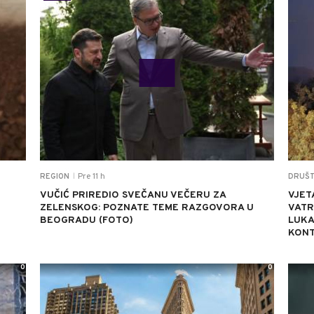
Pre 11 h
REGION
DRUŠ
|
VUČIĆ PRIREDIO SVEČANU VEČERU ZA
VJET
ZELENSKOG: POZNATE TEME RAZGOVORA U
VATR
BEOGRADU (FOTO)
LUKA
KON
0
0