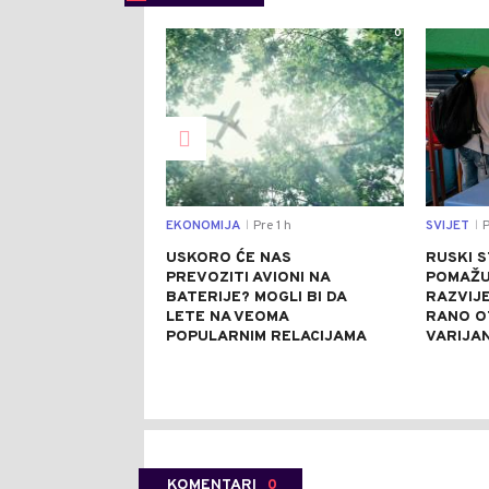
0
EKONOMIJA
Pre 1 h
SVIJET
P
|
|
USKORO ĆE NAS
RUSKI 
PREVOZITI AVIONI NA
POMAŽU 
BATERIJE? MOGLI BI DA
RAZVIJE
LETE NA VEOMA
RANO O
POPULARNIM RELACIJAMA
VARIJA
KOMENTARI
0