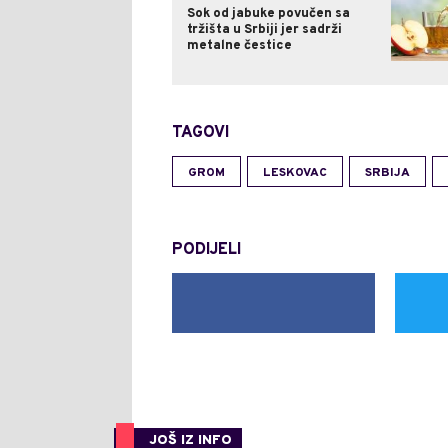
Sok od jabuke povučen sa
tržišta u Srbiji jer sadrži
metalne čestice
TAGOVI
GROM
LESKOVAC
SRBIJA
PODIJELI
JOŠ IZ INFO