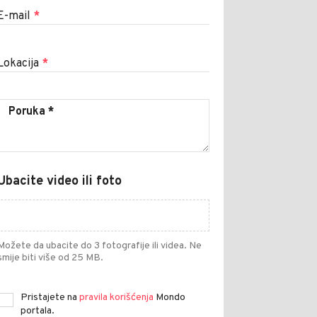
E-mail
*
Lokacija
*
Ubacite video ili foto
Možete da ubacite do 3 fotografije ili videa. Ne
smije biti više od 25 MB.
Pristajete na
pravila korišćenja
Mondo
portala.