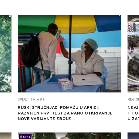
0
0
Pre 9 h
SVIJET
REGIO
|
RUSKI STRUČNJACI POMAŽU U AFRICI:
NEVJ
RAZVIJEN PRVI TEST ZA RANO OTKRIVANJE
HTIO
NOVE VARIJANTE EBOLE
U ZA
1
0
5 slika