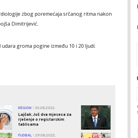
kardiologije zbog poremećaja srčanog ritma nakon
ojša Dimitrijević.
od udara groma pogine između 10 i 20 ljudi.
0
0
REGION
30.08.2022.
|
Lajčak: Još dva mjeseca za
rješenje o registarskim
tablicama
0
0
FUDBAL
29.08.2022.
|