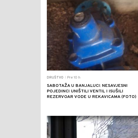
Pre 10 h
DRUŠTVO
|
SABOTAŽA U BANJALUCI: NESAVJESNI
POJEDINCI UNIŠTILI VENTIL I ISUŠILI
REZERVOAR VODE U REKAVICAMA (FOTO)