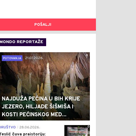
POŠALJI
MONDO REPORTAŽE
0
21.07.2026.
PUTOVANJA
NAJDUŽA PEĆINA U BIH KRIJE
JEZERO, HILJADE ŠIŠMIŠA I
KOSTI PEĆINSKOG MED...
0
DRUŠTVO
28.06.2026.
|
Teslić čuva praistoriju: