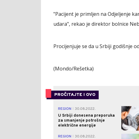
"Pacijent je primljen na Odjeljenje 
udara", rekao je direktor bolnice Neb
Procijenjuje se da u Srbiji godišnje 
(Mondo/Rešetka)
PROČITAJTE I OVO
REGION
30.08.2022.
|
U Srbiji donesena preporuka
za smanjenje potrošnje
električne energije
REGION
30.08.2022.
|