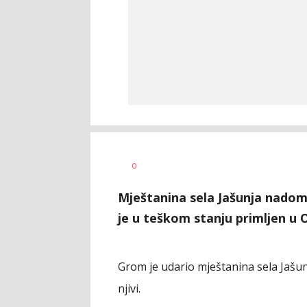
Tamara
AUTOR
0
Sekulović
Mještanina sela Jašunja nado
je u teškom stanju primljen u 
Grom je udario mještanina sela Jašu
njivi.