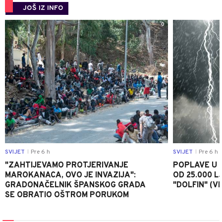
JOŠ IZ INFO
0
SVIJET
Pre 6 h
SVIJET
Pre 6 h
|
|
"ZAHTIJEVAMO PROTJERIVANJE
POPLAVE U K
MAROKANACA, OVO JE INVAZIJA":
OD 25.000 LJ
GRADONAČELNIK ŠPANSKOG GRADA
"DOLFIN" (V
SE OBRATIO OŠTROM PORUKOM