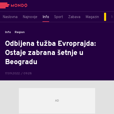
Naslovna
Najnovije
Info
Sport
Zabava
Magazin
M
Info
Region
Odbijena tužba Evroprajda:
Ostaje zabrana šetnje u
Beogradu
17.09.2022. / 09:28