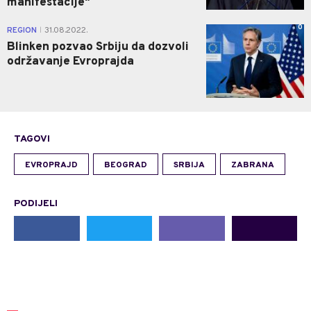
manifestacije"
0
REGION
31.08.2022.
|
Blinken pozvao Srbiju da dozvoli
održavanje Evroprajda
TAGOVI
EVROPRAJD
BEOGRAD
SRBIJA
ZABRANA
PODIJELI