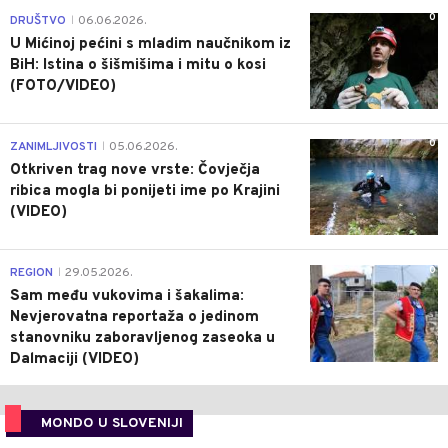
0
DRUŠTVO
06.06.2026.
|
U Mićinoj pećini s mladim naučnikom iz
BiH: Istina o šišmišima i mitu o kosi
(FOTO/VIDEO)
0
ZANIMLJIVOSTI
05.06.2026.
|
Otkriven trag nove vrste: Čovječja
ribica mogla bi ponijeti ime po Krajini
(VIDEO)
0
REGION
29.05.2026.
|
Sam među vukovima i šakalima:
Nevjerovatna reportaža o jedinom
stanovniku zaboravljenog zaseoka u
Dalmaciji (VIDEO)
MONDO U SLOVENIJI