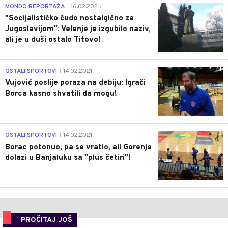
4
MONDO REPORTAŽA
16.02.2021.
|
"Socijalističko čudo nostalgično za
Jugoslavijom": Velenje je izgubilo naziv,
ali je u duši ostalo Titovo!
1
OSTALI SPORTOVI
14.02.2021.
|
Vujović poslije poraza na debiju: Igrači
Borca kasno shvatili da mogu!
3
OSTALI SPORTOVI
14.02.2021.
|
Borac potonuo, pa se vratio, ali Gorenje
dolazi u Banjaluku sa "plus četiri"!
PROČITAJ JOŠ