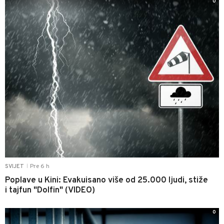
0
Pre 6 h
SVIJET
|
Poplave u Kini: Evakuisano više od 25.000 ljudi, stiže
i tajfun "Dolfin" (VIDEO)
0