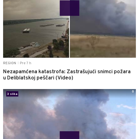
Pre 7 h
REGION
|
Nezapamćena katastrofa: Zastrašujući snimci požara
u Deliblatskoj peščari (Video)
0
3 slika