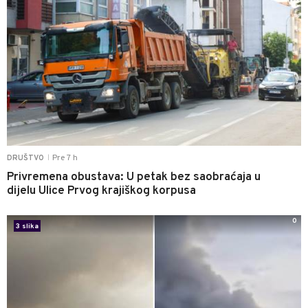
Pre 7 h
DRUŠTVO
|
Privremena obustava: U petak bez saobraćaja u
dijelu Ulice Prvog krajiškog korpusa
0
3 slika