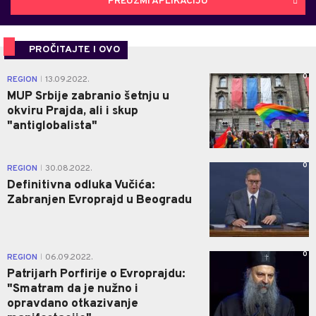
PREUZMI APLIKACIJU
PROČITAJTE I OVO
0
REGION
13.09.2022.
|
MUP Srbije zabranio šetnju u
okviru Prajda, ali i skup
"antiglobalista"
0
REGION
30.08.2022.
|
Definitivna odluka Vučića:
Zabranjen Evroprajd u Beogradu
0
REGION
06.09.2022.
|
Patrijarh Porfirije o Evroprajdu:
"Smatram da je nužno i
opravdano otkazivanje