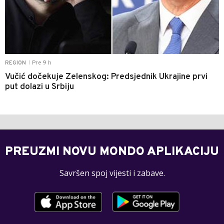
Pre 9 h
REGION
|
Vučić dočekuje Zelenskog: Predsjednik Ukrajine prvi
put dolazi u Srbiju
PREUZMI NOVU MONDO APLIKACIJU
Savršen spoj vijesti i zabave.