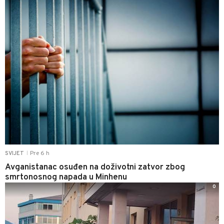
Pre 6 h
SVIJET
|
Avganistanac osuđen na doživotni zatvor zbog
smrtonosnog napada u Minhenu
0