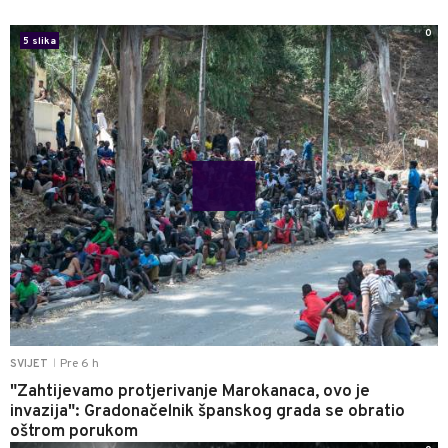
0
5 slika
Pre 6 h
SVIJET
|
"Zahtijevamo protjerivanje Marokanaca, ovo je
invazija": Gradonačelnik španskog grada se obratio
oštrom porukom