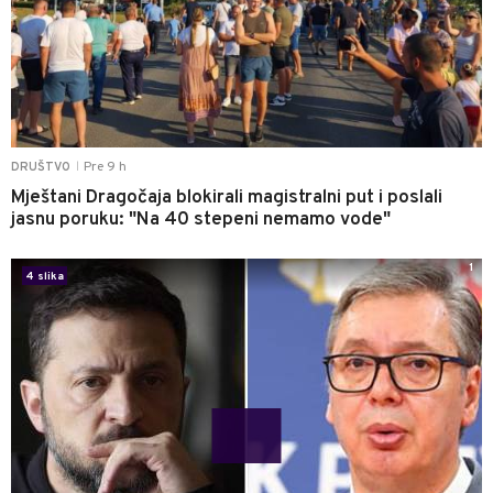
Pre 9 h
DRUŠTVO
|
Mještani Dragočaja blokirali magistralni put i poslali
jasnu poruku: "Na 40 stepeni nemamo vode"
1
4 slika