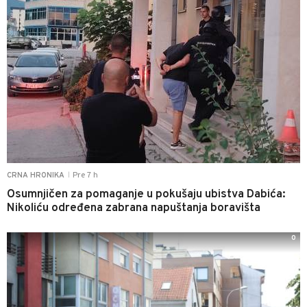
Pre 7 h
CRNA HRONIKA
|
Osumnjičen za pomaganje u pokušaju ubistva Dabića:
Nikoliću određena zabrana napuštanja boravišta
0