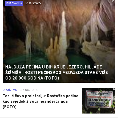
0
21.07.2026.
PUTOVANJA
NAJDUŽA PEĆINA U BIH KRIJE JEZERO, HILJADE
ŠIŠMIŠA I KOSTI PEĆINSKOG MEDVJEDA STARE VIŠE
OD 20.000 GODINA (FOTO)
0
DRUŠTVO
28.06.2026.
|
Teslić čuva praistoriju: Rastuška pećina
kao svjedok života neandertalaca
(FOTO)