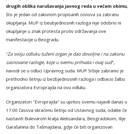
drugih oblika narušavanja javnog reda u većem obimu
,
što je jedan od zakonom propisanih osnova za zabranu
okupljanja. MUP iz beubjednosnih razloga nije odobrio ni
okupljanje u znak protesta protiv održavanja ove
manifestacije u Beogradu.
“
Za svoju odluku tuženi organ je dao dovoljne i na zakonu
zasnovane razloge, koje u svemu prihvata i ovaj sud
”,
navodi se u odluci Upravnog suda. MUP Srbije zabranio je
prethodno šetnju iz bezbjednosnih razloga i odbacio žalbu
organizatora Evroprajda na ovu odluku.
Organizatori "Evroprajda" su uprkos svemu najavili danas u
17.00 časova skraćenu šetnju od Ustavnog suda, odakle će
nastaviti Bulevarom kralja Aleksandara, Beogradskom, Ilije
Garašanina do Tašmajdana, gdje će biti organizovan