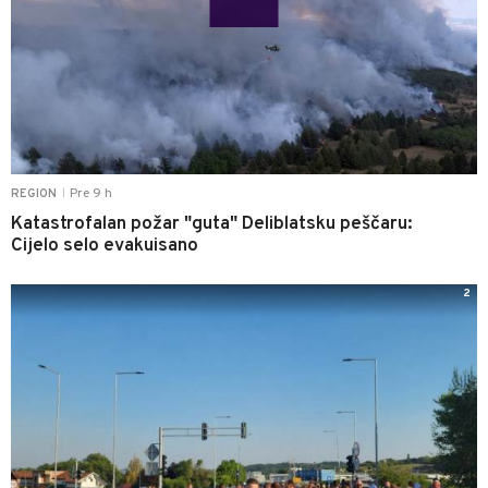
Pre 9 h
REGION
|
Katastrofalan požar "guta" Deliblatsku peščaru:
Cijelo selo evakuisano
2