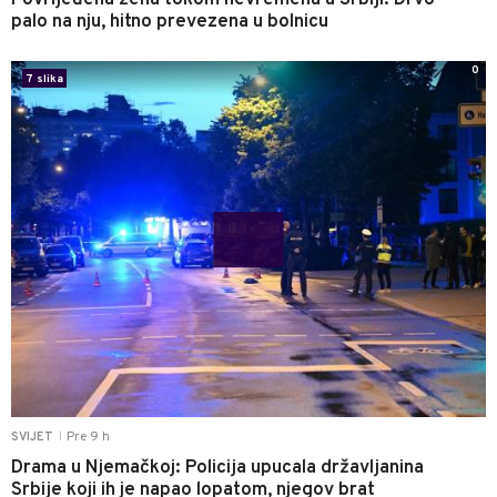
Povrijeđena žena tokom nevremena u Srbiji: Drvo
palo na nju, hitno prevezena u bolnicu
0
7 slika
Pre 9 h
SVIJET
|
Drama u Njemačkoj: Policija upucala državljanina
Srbije koji ih je napao lopatom, njegov brat