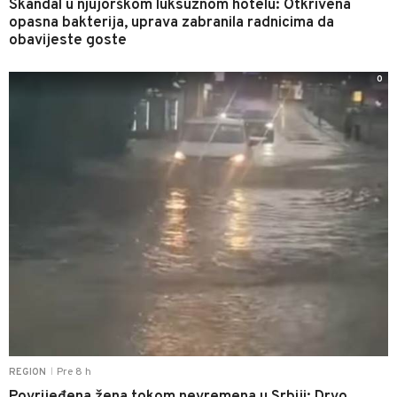
Skandal u njujorškom luksuznom hotelu: Otkrivena
opasna bakterija, uprava zabranila radnicima da
obavijeste goste
0
Pre 8 h
REGION
|