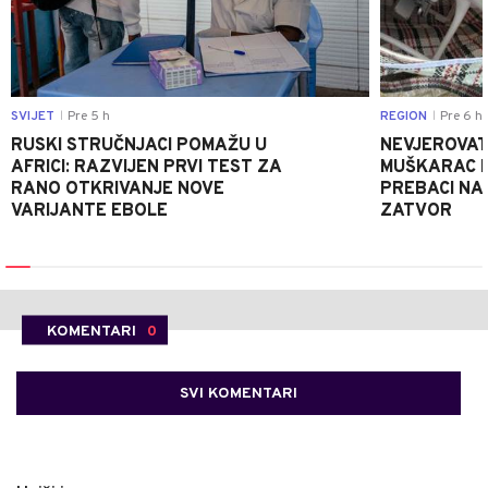
SVIJET
Pre 5 h
REGION
Pre 6 h
|
|
RUSKI STRUČNJACI POMAŽU U
NEVJEROVATA
AFRICI: RAZVIJEN PRVI TEST ZA
MUŠKARAC H
RANO OTKRIVANJE NOVE
PREBACI NA
VARIJANTE EBOLE
ZATVOR
KOMENTARI
0
SVI KOMENTARI