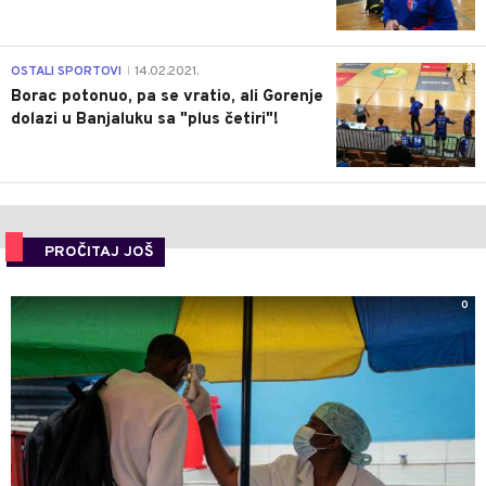
3
OSTALI SPORTOVI
14.02.2021.
|
Borac potonuo, pa se vratio, ali Gorenje
dolazi u Banjaluku sa "plus četiri"!
PROČITAJ JOŠ
0