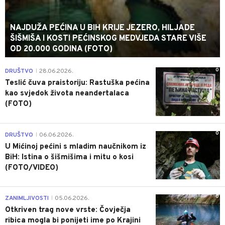
NAJDUŽA PEĆINA U BIH KRIJE JEZERO, HILJADE
ŠIŠMIŠA I KOSTI PEĆINSKOG MEDVJEDA STARE VIŠE
OD 20.000 GODINA (FOTO)
0
DRUŠTVO
28.06.2026.
|
Teslić čuva praistoriju: Rastuška pećina
kao svjedok života neandertalaca
(FOTO)
0
DRUŠTVO
06.06.2026.
|
U Mićinoj pećini s mladim naučnikom iz
BiH: Istina o šišmišima i mitu o kosi
(FOTO/VIDEO)
0
ZANIMLJIVOSTI
05.06.2026.
|
Otkriven trag nove vrste: Čovječja
ribica mogla bi ponijeti ime po Krajini