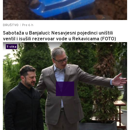
Pre 6 h
DRUŠTVO
|
Sabotaža u Banjaluci: Nesavjesni pojedinci uništili
ventil i isušili rezervoar vode u Rekavicama (FOTO)
0
5 slika