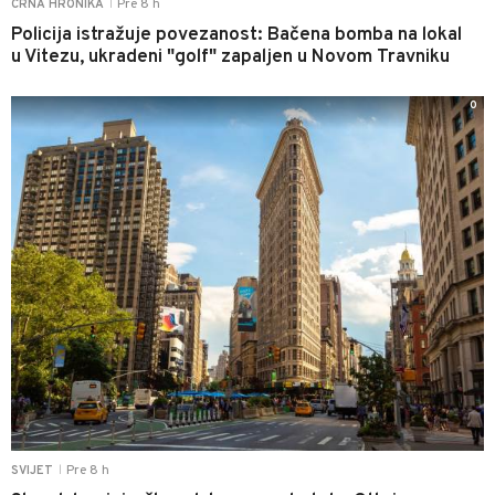
Pre 8 h
CRNA HRONIKA
|
Policija istražuje povezanost: Bačena bomba na lokal
u Vitezu, ukradeni "golf" zapaljen u Novom Travniku
0
Pre 8 h
SVIJET
|