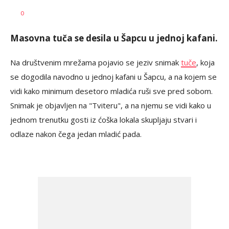
Dušan
AUTOR
0
Volaš
Masovna tuča se desila u Šapcu u jednoj kafani.
Na društvenim mrežama pojavio se jeziv snimak
tuče
, koja
se dogodila navodno u jednoj kafani u Šapcu, a na kojem se
vidi kako minimum desetoro mladića ruši sve pred sobom.
Snimak je objavljen na "Tviteru", a na njemu se vidi kako u
jednom trenutku gosti iz ćoška lokala skupljaju stvari i
odlaze nakon čega jedan mladić pada.