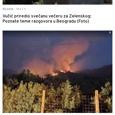
Pre 7 h
REGION
|
Vučić priredio svečanu večeru za Zelenskog:
Poznate teme razgovora u Beogradu (Foto)
0