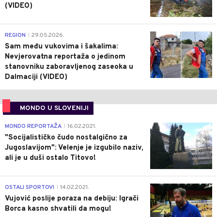
(VIDEO)
0
REGION
29.05.2026.
|
Sam među vukovima i šakalima:
Nevjerovatna reportaža o jedinom
stanovniku zaboravljenog zaseoka u
Dalmaciji (VIDEO)
MONDO U SLOVENIJI
4
MONDO REPORTAŽA
16.02.2021.
|
"Socijalističko čudo nostalgično za
Jugoslavijom": Velenje je izgubilo naziv,
ali je u duši ostalo Titovo!
1
OSTALI SPORTOVI
14.02.2021.
|
Vujović poslije poraza na debiju: Igrači
Borca kasno shvatili da mogu!