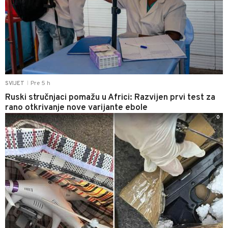
Pre 5 h
SVIJET
|
Ruski stručnjaci pomažu u Africi: Razvijen prvi test za
rano otkrivanje nove varijante ebole
0