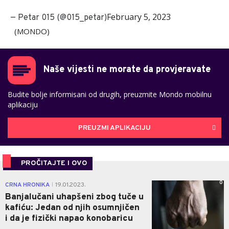
February 5, 2023
— Petar 015 (@015_petar)
(MONDO)
Naše vijesti ne morate da provjeravate
Budite bolje informisani od drugih, preuzmite Mondo mobilnu
aplikaciju
PREUZMI APLIKACIJU
PROČITAJTE I OVO
0
CRNA HRONIKA
19.01.2023.
|
Banjalučani uhapšeni zbog tuče u
kafiću: Jedan od njih osumnjičen
i da je fizički napao konobaricu