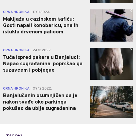
0
CRNA HRONIKA
17.01.2023.
|
Makljaža u cazinskom kafiću:
Gosti napali konobaricu, ona ih
istukla drvenom palicom
0
CRNA HRONIKA
24.12.2022.
|
Tuča ispred pekare u Banjaluci:
Napao sugrađanina, poprskao ga
suzavcem i pobjegao
0
CRNA HRONIKA
09.12.2022.
|
Banjalučanin osumnjičen da je
nakon svađe oko parkinga
pokušao da ubije sugrađanina