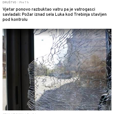
Pre 7 h
DRUŠTVO
|
Vjetar ponovo razbuktao vatru pa je vatrogasci
savladali: Požar iznad sela Luka kod Trebinja stavljen
pod kontrolu
0