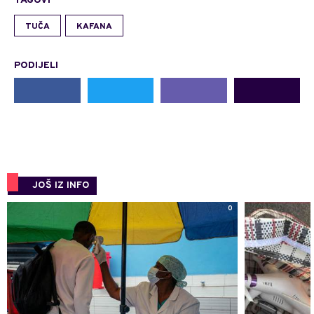
TAGOVI
TUČA
KAFANA
PODIJELI
JOŠ IZ INFO
0