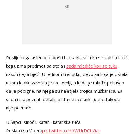
Poslije toga usledio je opšti haos. Na snimku se vidi i mladić
koji uzima predmet sa stola i
gađa mladiće koji se tuku
,
nakon čega bježi. U jednom trenutku, devojka koja je ostala
u tom lokalu završila je na zemlji, a kada je mladić pokušao
da je podigne, na njega su naletjela trojica muškaraca. Za
sada nisu poznati detalji, a stanje učesnika u tuči takođe
nije poznato.
U Šapcu sinoć u kafani, kafanska tuča.
Poslato sa Vibera
pic.twitter.com/WUrDCtjGaj