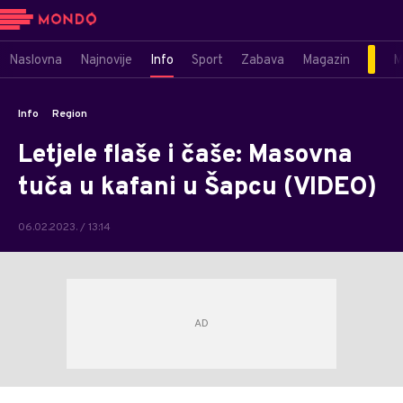
Naslovna
Najnovije
Info
Sport
Zabava
Magazin
M
Info
Region
Letjele flaše i čaše: Masovna
tuča u kafani u Šapcu (VIDEO)
06.02.2023. / 13:14