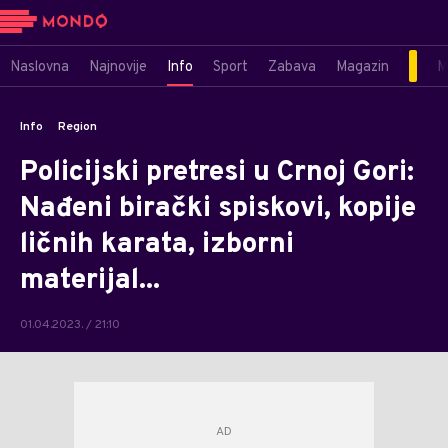
Naslovna
Najnovije
Info
Sport
Zabava
Magazin
M
Info
Region
Policijski pretresi u Crnoj Gori:
Nađeni birački spiskovi, kopije
ličnih karata, izborni
materijal...
01.04.2023. / 21:10