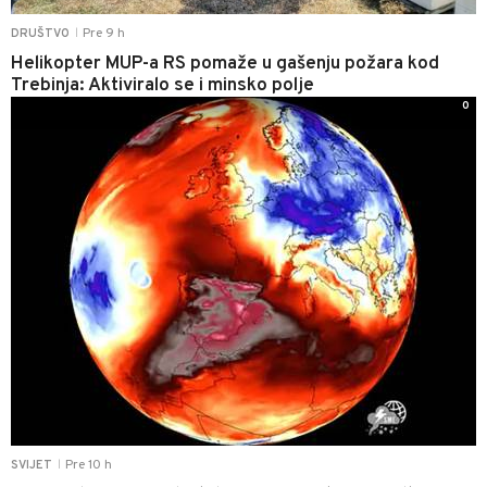
Pre 9 h
DRUŠTVO
|
Helikopter MUP-a RS pomaže u gašenju požara kod
Trebinja: Aktiviralo se i minsko polje
0
Pre 10 h
SVIJET
|