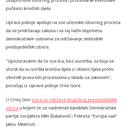
zloupotrebe izbornog procesa i procesuirali eventualni
počinioci krivičnih djela.
Uprava policije apeluje na sve učesnike izbornog procesa
da se pridržavaju zakona i na taj način doprinesu
demokratskim uslovima za održavanje slobodnih
predsjedničkih izbora.
"Upozoravamo da će sva lica, bez izuzetka, za koja se
utvrdi da su izvršila krivična djela iz oblasti djela protiv
izbornih prava biti procesurina u skladu sa zakonom",
poručuju iz Uprave policije Crne Gore.
U Crnoj Gori
sutra se održava drugi krug predsjedničkih
izbora
u kojem će se nadmetati kandidati Demokratske
partije socijalista Milo Đukanović i Pokreta "Evropa sad"
Jakov Milatović.