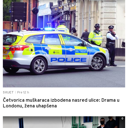
Pre 12 h
SVIJET
|
Četvorica muškaraca izbodena nasred ulice: Drama u
Londonu, žena uhapšena
0