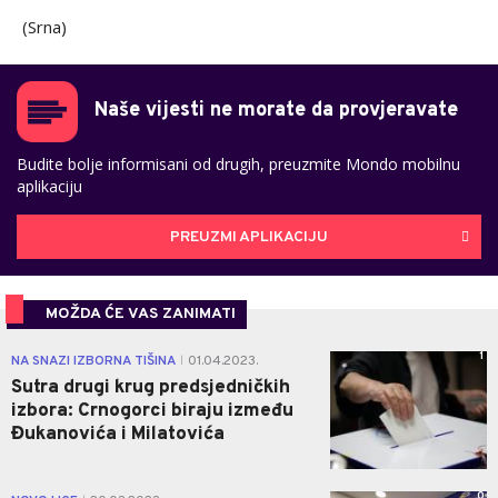
(Srna)
Naše vijesti ne morate da provjeravate
Budite bolje informisani od drugih, preuzmite Mondo mobilnu
aplikaciju
PREUZMI APLIKACIJU
MOŽDA ĆE VAS ZANIMATI
1
NA SNAZI IZBORNA TIŠINA
01.04.2023.
|
Sutra drugi krug predsjedničkih
izbora: Crnogorci biraju između
Đukanovića i Milatovića
0