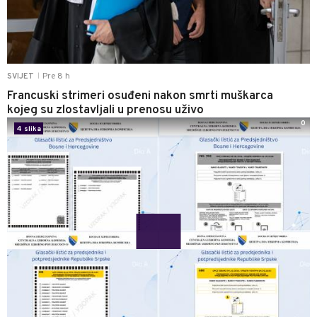
Pre 8 h
SVIJET
|
Francuski strimeri osuđeni nakon smrti muškarca
kojeg su zlostavljali u prenosu uživo
0
4 slika