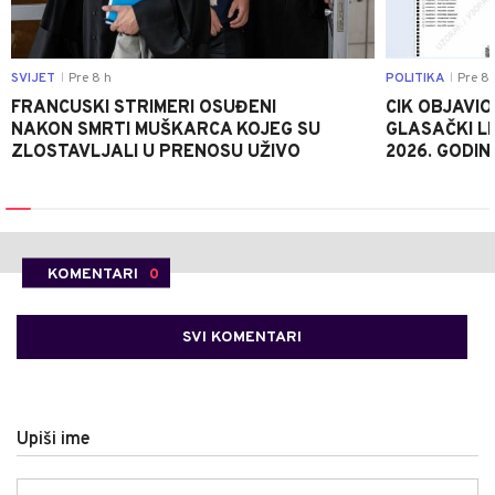
SVIJET
Pre 8 h
POLITIKA
Pre 8 
|
|
FRANCUSKI STRIMERI OSUĐENI
CIK OBJAVIO
NAKON SMRTI MUŠKARCA KOJEG SU
GLASAČKI LI
ZLOSTAVLJALI U PRENOSU UŽIVO
2026. GODIN
KOMENTARI
0
SVI KOMENTARI
Upiši ime