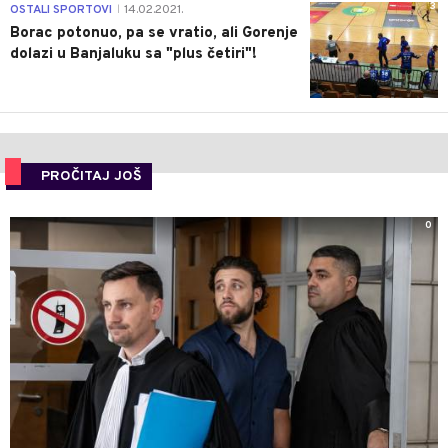
3
OSTALI SPORTOVI
14.02.2021.
|
Borac potonuo, pa se vratio, ali Gorenje
dolazi u Banjaluku sa "plus četiri"!
PROČITAJ JOŠ
0