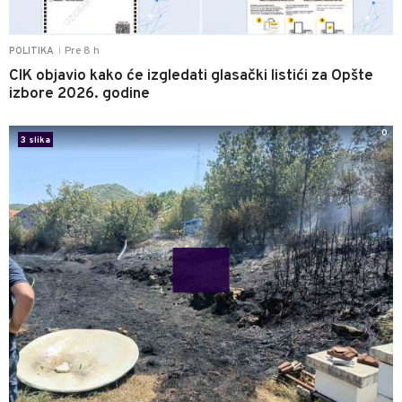
Pre 8 h
POLITIKA
|
CIK objavio kako će izgledati glasački listići za Opšte
izbore 2026. godine
0
3 slika