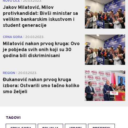
NOVO LICE
20.03.2023.
|
Jakov Milatović, Milov
protivkandidat: Bivši ministar sa
velikim bankarskim iskustvom i
student generacije
0
CRNA GORA
20.03.2023.
|
Milatović nakon prvog kruga: Ovo
je pobjeda svih onih koji su 30
godina bili diskriminisani
0
REGION
20.03.2023.
|
Đukanović nakon prvog kruga
izbora: Ostvarili smo tačno koliko
smo željeli
TAGOVI