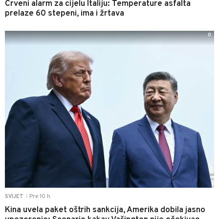
Crveni alarm za cijelu Italiju: Temperature asfalta
prelaze 60 stepeni, ima i žrtava
0
Pre 10 h
SVIJET
|
Kina uvela paket oštrih sankcija, Amerika dobila jasno