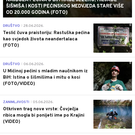
NAJDUŽA PEĆINA U BIH KRIJE JEZERO, HILJADE
ŠIŠMIŠA I KOSTI PEĆINSKOG MEDVJEDA STARE VIŠE
OD 20.000 GODINA (FOTO)
0
DRUŠTVO
28.06.2026.
|
Teslić čuva praistoriju: Rastuška pećina
kao svjedok života neandertalaca
(FOTO)
0
DRUŠTVO
06.06.2026.
|
U Mićinoj pećini s mladim naučnikom iz
BiH: Istina o šišmišima i mitu o kosi
(FOTO/VIDEO)
0
ZANIMLJIVOSTI
05.06.2026.
|
Otkriven trag nove vrste: Čovječja
ribica mogla bi ponijeti ime po Krajini
(VIDEO)