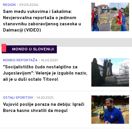
0
REGION
29.05.2026.
|
Sam među vukovima i šakalima:
Nevjerovatna reportaža o jedinom
stanovniku zaboravljenog zaseoka u
Dalmaciji (VIDEO)
MONDO U SLOVENIJI
4
MONDO REPORTAŽA
16.02.2021.
|
"Socijalističko čudo nostalgično za
Jugoslavijom": Velenje je izgubilo naziv,
ali je u duši ostalo Titovo!
1
OSTALI SPORTOVI
14.02.2021.
|
Vujović poslije poraza na debiju: Igrači
Borca kasno shvatili da mogu!