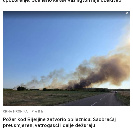
upozorenje: Scenario kakav Vašington nije očekivao
0
Pre 11 h
CRNA HRONIKA
|
Požar kod Bijeljine zatvorio obilaznicu: Saobraćaj
preusmjeren, vatrogasci i dalje dežuraju