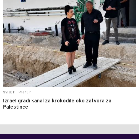
Pre 13 h
SVIJET
|
Izrael gradi kanal za krokodile oko zatvora za
Palestince