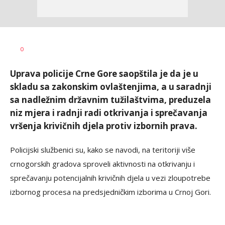
Dragana
AUTOR
0
Božić
Uprava policije Crne Gore saopštila je da je u
skladu sa zakonskim ovlaštenjima, a u saradnji
sa nadležnim državnim tužilaštvima, preduzela
niz mjera i radnji radi otkrivanja i sprečavanja
vršenja krivičnih djela protiv izbornih prava.
Policijski službenici su, kako se navodi, na teritoriji više
crnogorskih gradova sproveli aktivnosti na otkrivanju i
sprečavanju potencijalnih krivičnih djela u vezi zloupotrebe
izbornog procesa na predsjedničkim izborima u Crnoj Gori.