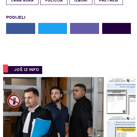
CRNA GORA
POLICIJA
IZBORI
PRETRESI
PODIJELI
JOŠ IZ INFO
0