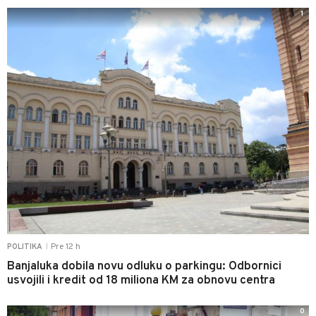
1
Pre 12 h
POLITIKA
|
Banjaluka dobila novu odluku o parkingu: Odbornici
usvojili i kredit od 18 miliona KM za obnovu centra
0