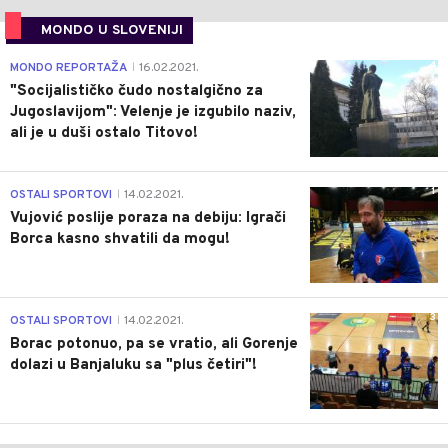
MONDO U SLOVENIJI
4
MONDO REPORTAŽA
16.02.2021.
|
"Socijalističko čudo nostalgično za
Jugoslavijom": Velenje je izgubilo naziv,
ali je u duši ostalo Titovo!
1
OSTALI SPORTOVI
14.02.2021.
|
Vujović poslije poraza na debiju: Igrači
Borca kasno shvatili da mogu!
3
OSTALI SPORTOVI
14.02.2021.
|
Borac potonuo, pa se vratio, ali Gorenje
dolazi u Banjaluku sa "plus četiri"!