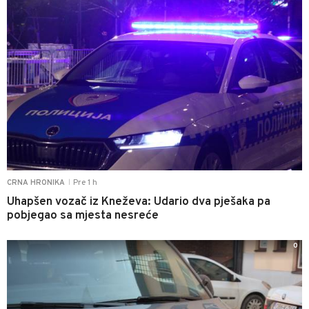
Pre 1 h
CRNA HRONIKA
|
Uhapšen vozač iz Kneževa: Udario dva pješaka pa
pobjegao sa mjesta nesreće
0