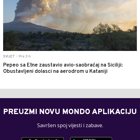
Pre 3 h
SVIJET
|
Pepeo sa Etne zaustavio avio-saobraćaj na Siciliji:
Obustavljeni dolasci na aerodrom u Kataniji
PREUZMI NOVU MONDO APLIKACIJU
Savršen spoj vijesti i zabave.