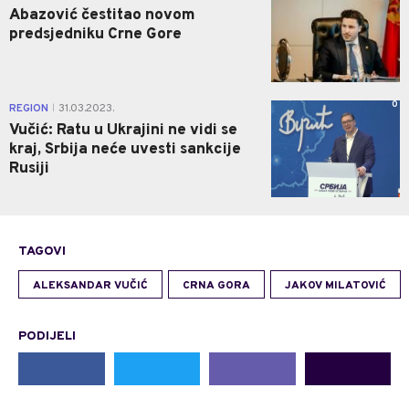
Abazović čestitao novom
predsjedniku Crne Gore
0
REGION
31.03.2023.
|
Vučić: Ratu u Ukrajini ne vidi se
kraj, Srbija neće uvesti sankcije
Rusiji
TAGOVI
ALEKSANDAR VUČIĆ
CRNA GORA
JAKOV MILATOVIĆ
PODIJELI