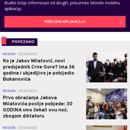
Budite bolje informisani od drugih, preuzmite Mondo mobilnu
aplikaciju
PREUZMI APLIKACIJU
POVEZANO
2
REGION
02.04.2023.
|
Ko je Jakov Milatović, novi
predsjednik Crne Gore? Ima 36
godina i ubjedljivo je pobijedio
Đukanovića
0
REGION
02.04.2023.
|
Prvo obraćanje Jakova
Milatovića poslije pobjede: 30
GODINA smo čekali ovu noć,
zbogom diktatoru
0
REGION
03.04.2023.
|