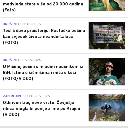
medvjeda stare više od 20.000 godina
(Foto)
0
DRUŠTVO
28.06.2026.
|
Teslić čuva praistoriju: Rastuška pećina
kao svjedok života neandertalaca
(FOTO)
0
DRUŠTVO
06.06.2026.
|
U Mićinoj pećini s mladim naučnikom iz
BiH: Istina o šišmišima i mitu o kosi
(FOTO/VIDEO)
0
ZANIMLJIVOSTI
05.06.2026.
|
Otkriven trag nove vrste: Čovječja
ribica mogla bi ponijeti ime po Krajini
(VIDEO)