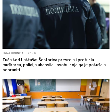
Pre 2 h
CRNA HRONIKA
|
Tuča kod Laktaša: Šestorica presrela i pretukla
muškarca, policija uhapsila i osobu koja ga je pokušala
odbraniti
0