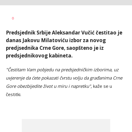
Željko
AUTOR
0
Svitlica
Predsjednik Srbije Aleksandar Vučić čestitao je
danas Jakovu Milatoviću izbor za novog
predjsednika Crne Gore, saopšteno je iz
predsjednikovog kabineta.
"Čestitam Vam pobjedu na predsjedničkim izborima, uz
uvjerenje da ćete pokazati čvrstu volju da građanima Crne
Gore obezbijedite život u miru i napretku",
kaže se u
čestitki.