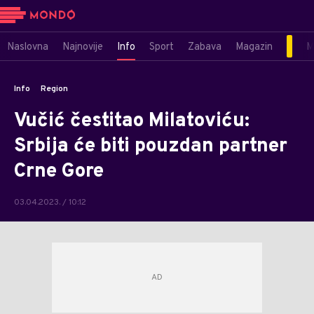
Naslovna
Najnovije
Info
Sport
Zabava
Magazin
M
Info
Region
Vučić čestitao Milatoviću:
Srbija će biti pouzdan partner
Crne Gore
03.04.2023. / 10:12