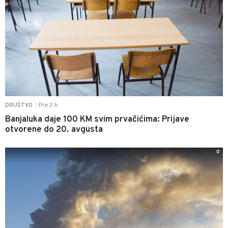
Pre 2 h
DRUŠTVO
|
Banjaluka daje 100 KM svim prvačićima: Prijave
otvorene do 20. avgusta
0