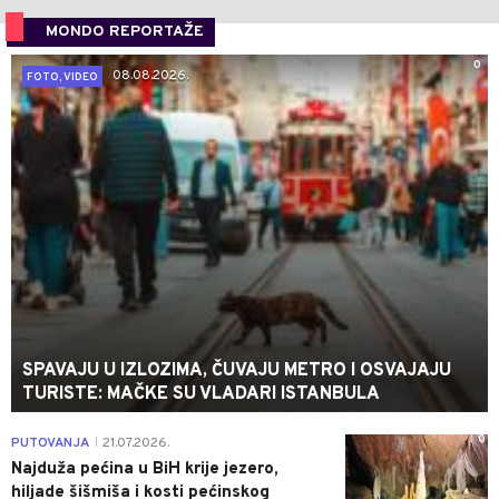
MONDO REPORTAŽE
0
08.08.2026.
FOTO, VIDEO
SPAVAJU U IZLOZIMA, ČUVAJU METRO I OSVAJAJU
TURISTE: MAČKE SU VLADARI ISTANBULA
0
PUTOVANJA
21.07.2026.
|
Najduža pećina u BiH krije jezero,
hiljade šišmiša i kosti pećinskog