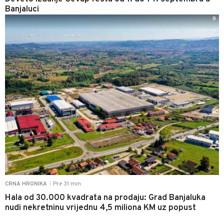
Banjaluci
0
Pre 31 min
CRNA HRONIKA
|
Hala od 30.000 kvadrata na prodaju: Grad Banjaluka
nudi nekretninu vrijednu 4,5 miliona KM uz popust