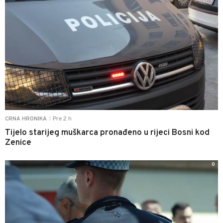
Pre 2 h
CRNA HRONIKA
|
Tijelo starijeg muškarca pronađeno u rijeci Bosni kod
Zenice
0