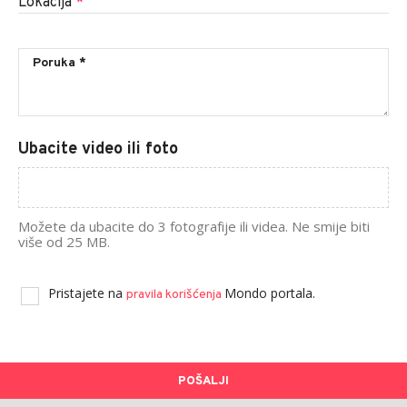
Lokacija
*
Ubacite video ili foto
Možete da ubacite do 3 fotografije ili videa. Ne smije biti
više od 25 MB.
Pristajete na
Mondo portala.
pravila korišćenja
POŠALJI