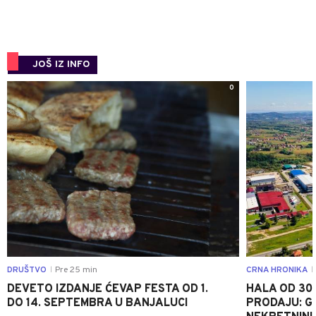
JOŠ IZ INFO
0
DRUŠTVO
Pre 25 min
CRNA HRONIKA
|
|
DEVETO IZDANJE ĆEVAP FESTA OD 1.
HALA OD 30
DO 14. SEPTEMBRA U BANJALUCI
PRODAJU: G