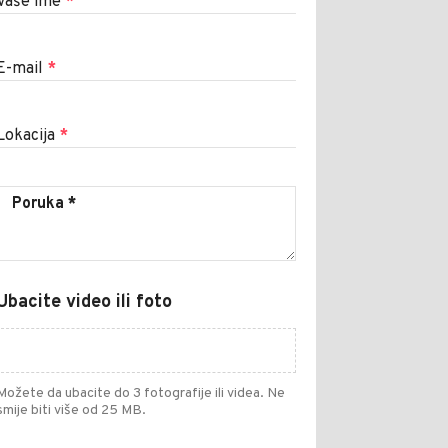
Vaše ime
*
E-mail
*
Lokacija
*
Ubacite video ili foto
Možete da ubacite do 3 fotografije ili videa. Ne
smije biti više od 25 MB.