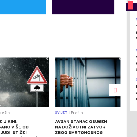
0
0
re 3 h
SVIJET
Pre 4 h
CRNA
|
 U KINI:
AVGANISTANAC OSUĐEN
OSU
SANO VIŠE OD
NA DOŽIVOTNI ZATVOR
POM
JUDI, STIŽE I
ZBOG SMRTONOSNOG
UBI