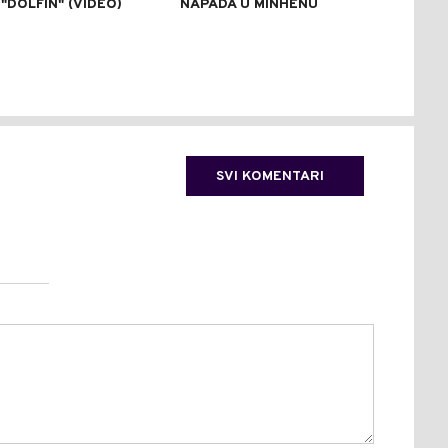
"DOLFIN" (VIDEO)
NAPADA U MINHENU
ODR
NAP
SVI KOMENTARI