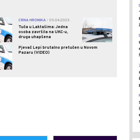
2
0
CRNA HRONIKA
05.04.2023.
|
Tuča u Laktašima: Jedna
osoba završila na UKC-u,
druga uhapšena
1
Pjevač Lepi brutalno pretučen u Novom
Pazaru (VIDEO)