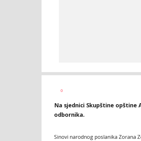
Ivana
AUTOR
0
Vlajković
Na sjednici Skupštine opštine 
odbornika.
Sinovi narodnog poslanika Zorana Ze