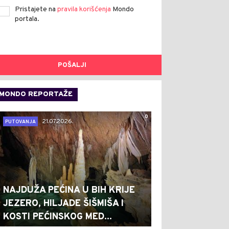
Pristajete na
pravila korišćenja
Mondo
portala.
POŠALJI
MONDO REPORTAŽE
0
21.07.2026.
PUTOVANJA
NAJDUŽA PEĆINA U BIH KRIJE
JEZERO, HILJADE ŠIŠMIŠA I
KOSTI PEĆINSKOG MED...