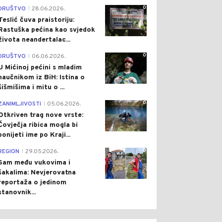
0
DRUŠTVO
28.06.2026.
|
Teslić čuva praistoriju:
Rastuška pećina kao svjedok
života neandertalac...
0
DRUŠTVO
06.06.2026.
|
U Mićinoj pećini s mladim
naučnikom iz BiH: Istina o
šišmišima i mitu o ...
0
ZANIMLJIVOSTI
05.06.2026.
|
Otkriven trag nove vrste:
Čovječja ribica mogla bi
ponijeti ime po Kraji...
0
REGION
29.05.2026.
|
Sam među vukovima i
šakalima: Nevjerovatna
reportaža o jedinom
stanovnik...