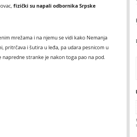
lovac,
fizički su napali odbornika Srpske
tvenim mrežama i na njemu se vidi kako Nemanja
i, pritrčava i šutira u leđa, pa udara pesnicom u
e napredne stranke je nakon toga pao na pod.