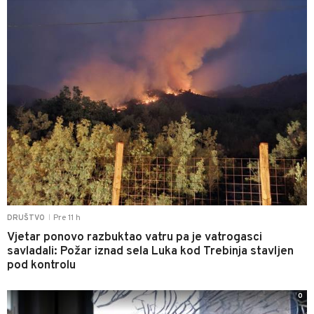
Pre 11 h
DRUŠTVO
|
Vjetar ponovo razbuktao vatru pa je vatrogasci
savladali: Požar iznad sela Luka kod Trebinja stavljen
pod kontrolu
0