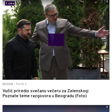
0
5 slika
Pre 10 h
REGION
|
Vučić priredio svečanu večeru za Zelenskog:
Poznate teme razgovora u Beogradu (Foto)
0