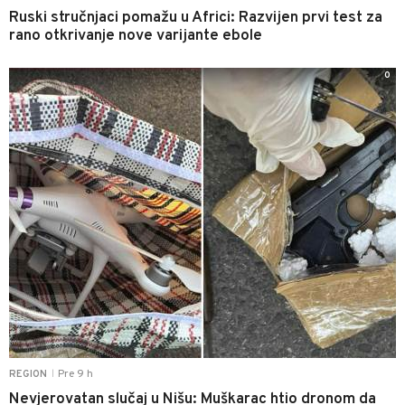
Ruski stručnjaci pomažu u Africi: Razvijen prvi test za
rano otkrivanje nove varijante ebole
0
Pre 9 h
REGION
|
Nevjerovatan slučaj u Nišu: Muškarac htio dronom da