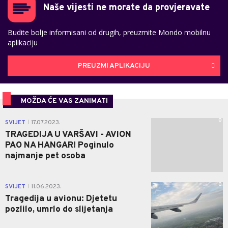
Naše vijesti ne morate da provjeravate
Budite bolje informisani od drugih, preuzmite Mondo mobilnu
aplikaciju
PREUZMI APLIKACIJU
MOŽDA ĆE VAS ZANIMATI
0
SVIJET
17.07.2023.
|
TRAGEDIJA U VARŠAVI - AVION
PAO NA HANGAR! Poginulo
najmanje pet osoba
0
SVIJET
11.06.2023.
|
Tragedija u avionu: Djetetu
pozlilo, umrlo do slijetanja