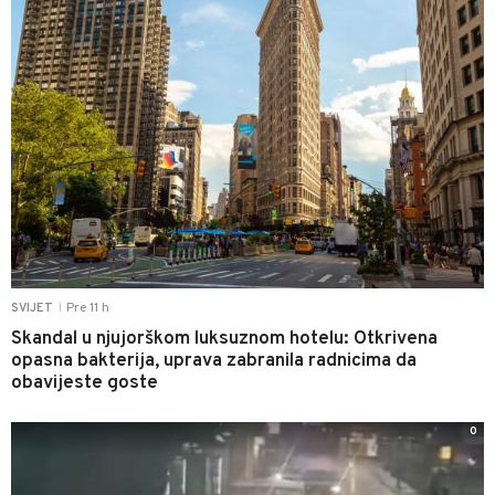
Pre 11 h
SVIJET
|
Skandal u njujorškom luksuznom hotelu: Otkrivena
opasna bakterija, uprava zabranila radnicima da
obavijeste goste
0