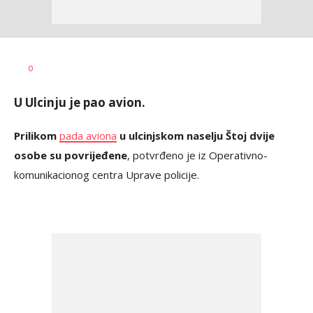
Dragana
AUTOR
0
Božić
U Ulcinju je pao avion.
Prilikom
pada aviona
u ulcinjskom naselju Štoj dvije
osobe su povrijeđene
, potvrđeno je iz Operativno-
komunikacionog centra Uprave policije.