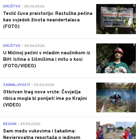
0
DRUŠTVO
28.06.2026.
|
Teslić čuva praistoriju: Rastuška pećina
kao svjedok života neandertalaca
(FOTO)
0
DRUŠTVO
06.06.2026.
|
U Mićinoj pećini s mladim naučnikom iz
BiH: Istina o šišmišima i mitu o kosi
(FOTO/VIDEO)
0
ZANIMLJIVOSTI
05.06.2026.
|
Otkriven trag nove vrste: Čovječja
ribica mogla bi ponijeti ime po Krajini
(VIDEO)
0
REGION
29.05.2026.
|
Sam među vukovima i šakalima:
Nevjerovatna reportaža o jedinom