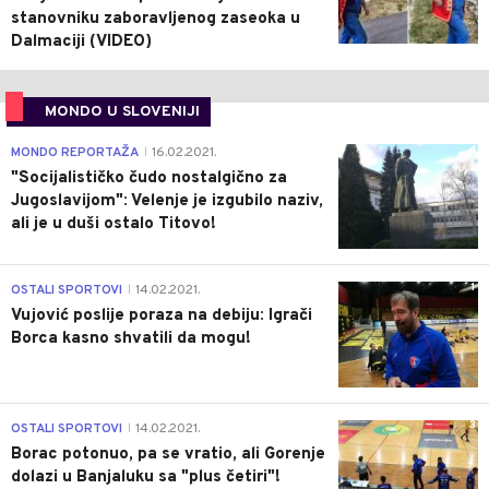
stanovniku zaboravljenog zaseoka u
Dalmaciji (VIDEO)
MONDO U SLOVENIJI
4
MONDO REPORTAŽA
16.02.2021.
|
"Socijalističko čudo nostalgično za
Jugoslavijom": Velenje je izgubilo naziv,
ali je u duši ostalo Titovo!
1
OSTALI SPORTOVI
14.02.2021.
|
Vujović poslije poraza na debiju: Igrači
Borca kasno shvatili da mogu!
3
OSTALI SPORTOVI
14.02.2021.
|
Borac potonuo, pa se vratio, ali Gorenje
dolazi u Banjaluku sa "plus četiri"!