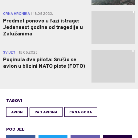
1
CRNA HRONIKA
18.05.2023.
|
Predmet ponovo u fazi istrage:
Jedanaest godina od tragedije u
Zalužanima
0
SVIJET
15.05.2023.
|
Poginula dva pilota: Srušio se
avion u blizini NATO piste (FOTO)
TAGOVI
AVION
PAD AVIONA
CRNA GORA
PODIJELI