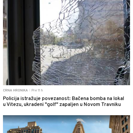
Pre 11 h
CRNA HRONIKA
|
Policija istražuje povezanost: Bačena bomba na lokal
u Vitezu, ukradeni "golf" zapaljen u Novom Travniku
0