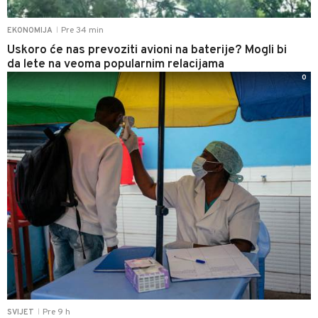
Pre 34 min
EKONOMIJA
|
Uskoro će nas prevoziti avioni na baterije? Mogli bi
da lete na veoma popularnim relacijama
0
Pre 9 h
SVIJET
|