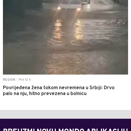
Pre 12 h
REGION
|
Povrijeđena žena tokom nevremena u Srbiji: Drvo
palo na nju, hitno prevezena u bolnicu