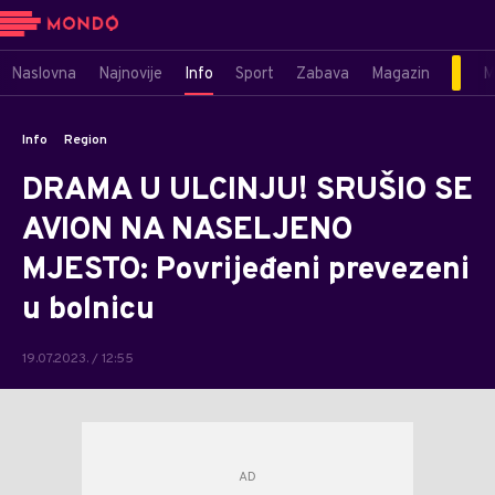
Naslovna
Najnovije
Info
Sport
Zabava
Magazin
M
Info
Region
DRAMA U ULCINJU! SRUŠIO SE
AVION NA NASELJENO
MJESTO: Povrijeđeni prevezeni
u bolnicu
19.07.2023. / 12:55