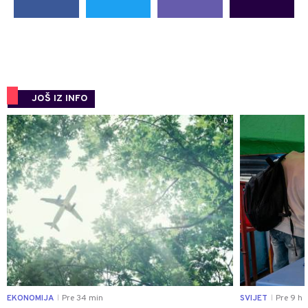
JOŠ IZ INFO
0
EKONOMIJA
Pre 34 min
SVIJET
Pre 9 h
|
|