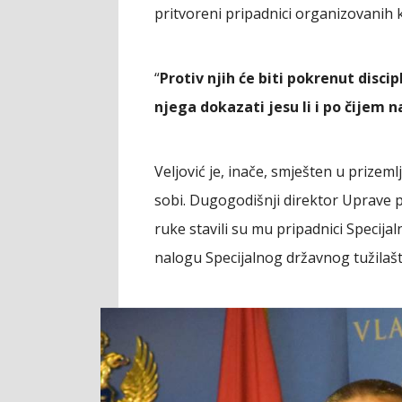
pritvoreni pripadnici organizovanih 
“
Protiv njih će biti pokrenut disci
njega dokazati jesu li i po čijem n
Veljović je, inače, smješten u prizem
sobi. Dugogodišnji direktor Uprave po
ruke stavili su mu pripadnici Specijal
nalogu Specijalnog državnog tužilašt