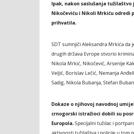
Ipak, nakon saslušanja tužilaštvo 
Nikočeviću i Nikoli Mrkiću odredi 
prihvatila.
SDT sumnjiči Aleksandra Mrkića da je 
drugih država Evrope stvorio kriminaln
Nikola Mrkić, Nikočević, Arsenije Kal
Veljić, Borislav Lečić, Nemanja Anđel
Sadig, Nikola Bubanja, Stefan Buban
Dokaze o njihovoj navodnoj umije
crnogorski istražioci dobili su 
Europola.
Specijalni tužilac i portpa
aktivnosti tužilaštva i policije u tom