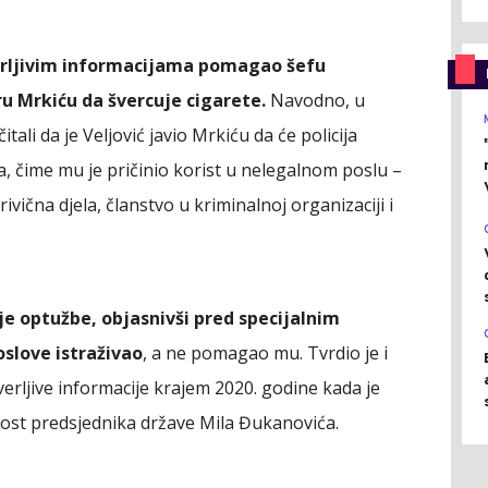
jerljivim informacijama pomagao šefu
u Mrkiću da švercuje cigarete.
Navodno, u
tali da je Veljović javio Mrkiću da će policija
a, čime mu je pričinio korist u nelegalnom poslu –
ivična djela, članstvo u kriminalnoj organizaciji i
je optužbe, objasnivši pred specijalnim
oslove istraživao
, a ne pomagao mu. Tvrdio je i
rljive informacije krajem 2020. godine kada je
dnost predsjednika države Mila Đukanovića.