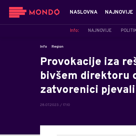
NASLOVNA
NAJNOVIJE
Info:
NAJNOVIJE
POLITI
Info
Region
Provokacije iza r
bivšem direktoru 
zatvorenici pjevali
28.07.2023. / 17:10