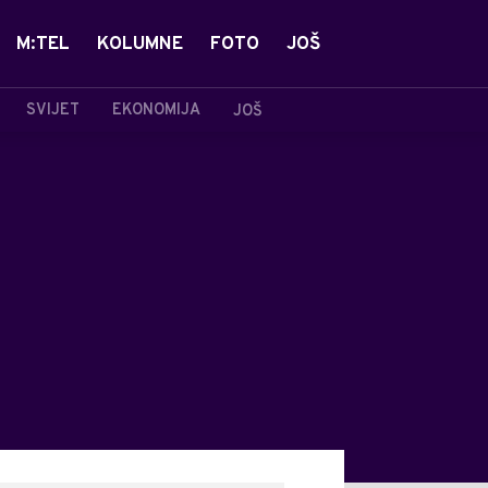
M:TEL
KOLUMNE
FOTO
JOŠ
SVIJET
EKONOMIJA
JOŠ