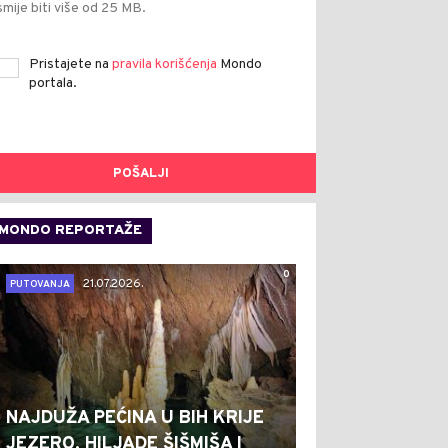
smije biti više od 25 MB.
Pristajete na
pravila korišćenja
Mondo
portala.
POŠALJI
MONDO REPORTAŽE
0
21.07.2026.
PUTOVANJA
NAJDUŽA PEĆINA U BIH KRIJE
JEZERO, HILJADE ŠIŠMIŠA I