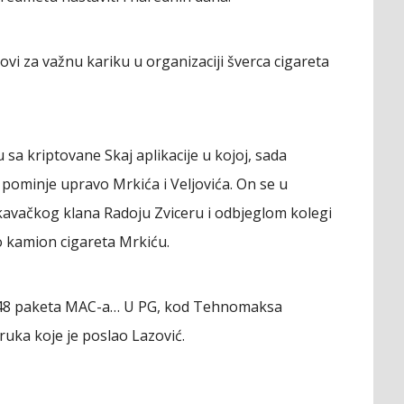
vi za važnu kariku u organizaciji šverca cigareta
 sa kriptovane Skaj aplikacije u kojoj, sada
pominje upravo Mrkića i Veljovića. On se u
kavačkog klana Radoju Zviceru i odbjeglom kolegi
 kamion cigareta Mrkiću.
248 paketa MAC-a… U PG, kod Tehnomaksa
ruka koje je poslao Lazović.