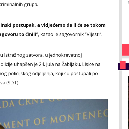
kriminalnih grupa.
plinski postupak, a vidjećemo da li će se tokom
agovoru to činili
”, kazao je sagovornik “Vijesti”.
lju Istražnog zatvora, u jednokrevetnoj
licije uhapšen je 24. jula na Žabljaku. Lisice na
nog policijskog odjeljenja, koji su postupali po
va (SDT).