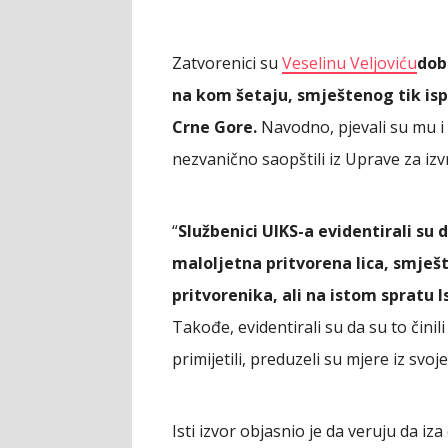
Zatvorenici su
Veselinu Veljoviću
doba
na kom šetaju, smještenog tik is
Crne Gore.
Navodno, pjevali su mu i p
nezvanično saopštili iz Uprave za izvr
“
Službenici UIKS-a evidentirali su 
maloljetna pritvorena lica, smješ
pritvorenika, ali na istom spratu 
Takođe, evidentirali su da su to čini
primijetili, preduzeli su mjere iz svo
Isti izvor objasnio je da veruju da iza