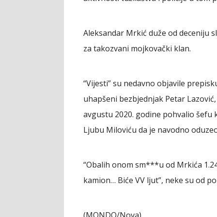
Aleksandar Mrkić duže od deceniju slo
za takozvani mojkovački klan.
“Vijesti” su nedavno objavile prepisku
uhapšeni bezbjednjak Petar Lazović, 
avgustu 2020. godine pohvalio šefu 
Ljubu Miloviću da je navodno oduzeo
“Obalih onom sm***u od Mrkića 1.
kamion… Biće VV ljut”, neke su od po
(MONDO/Nova)