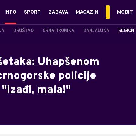
INFO
SPORT
ZABAVA
MAGAZIN
MOBIT
KA
DRUŠTVO
CRNA HRONIKA
BANJALUKA
REGION
ešetaka: Uhapšenom
crnogorske policije
 "Izađi, mala!"