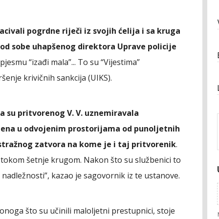
civali pogrdne riječi iz svojih ćelija i sa kruga
pod sobe uhapšenog direktora Uprave policije
jesmu “izađi mala”... To su “Vijestima”
šenje krivičnih sankcija (UIKS).
da su pritvorenog V. V. uznemiravala
tena u odvojenim prostorijama od punoljetnih
Istražnog zatvora na kome je i taj pritvorenik
.
li tokom šetnje krugom. Nakon što su službenici to
je nadležnosti”, kazao je sagovornik iz te ustanove.
 onoga što su učinili maloljetni prestupnici, stoje