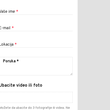
Vaše ime
*
E-mail
*
Lokacija
*
Ubacite video ili foto
Možete da ubacite do 3 fotografije ili videa. Ne