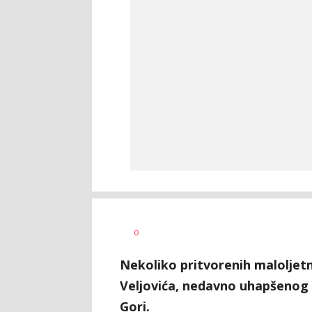
Katarina
AUTOR
0
Saičić
Nekoliko pritvorenih maloljetn
Veljovića, nedavno uhapšenog b
Gori.