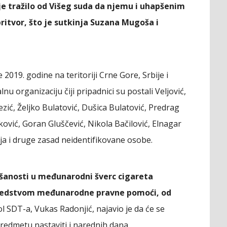
je tražilo od Višeg suda
da njemu i uhapšenim
pritvor, što je sutkinja Suzana Mugoša i
2019. godine na teritoriji Crne Gore, Srbije i
u organizaciju čiji pripadnici su postali Veljović,
ezić, Željko Bulatović, Dušica Bulatović, Predrag
ković, Goran Gluščević, Nikola Bačilović, Elnagar
ja i druge zasad neidentifikovane osobe.
šanosti u međunarodni šverc cigareta
posredstvom međunarodne pravne pomoći, od
rol SDT-a, Vukas Radonjić, najavio je da će se
 predmetu nastaviti i narednih dana.