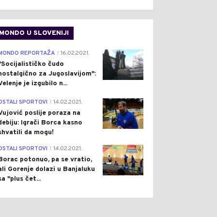
MONDO U SLOVENIJI
4
MONDO REPORTAŽA
16.02.2021.
|
"Socijalističko čudo
nostalgično za Jugoslavijom":
Velenje je izgubilo n...
1
OSTALI SPORTOVI
14.02.2021.
|
Vujović poslije poraza na
debiju: Igrači Borca kasno
shvatili da mogu!
3
OSTALI SPORTOVI
14.02.2021.
|
Borac potonuo, pa se vratio,
ali Gorenje dolazi u Banjaluku
sa "plus čet...