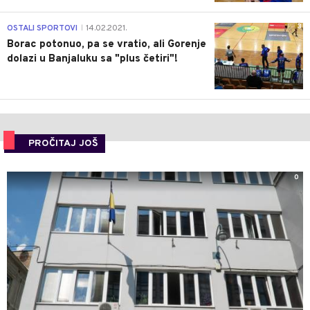
3
OSTALI SPORTOVI
14.02.2021.
|
Borac potonuo, pa se vratio, ali Gorenje
dolazi u Banjaluku sa "plus četiri"!
PROČITAJ JOŠ
0