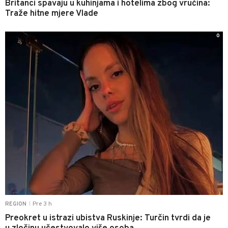
Britanci spavaju u kuhinjama i hotelima zbog vrućina:
Traže hitne mjere Vlade
0
Pre 3 h
REGION
|
Preokret u istrazi ubistva Ruskinje: Turčin tvrdi da je