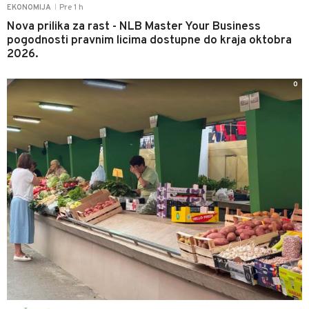
Pre 1 h
EKONOMIJA
|
Nova prilika za rast - NLB Master Your Business
pogodnosti pravnim licima dostupne do kraja oktobra
2026.
0