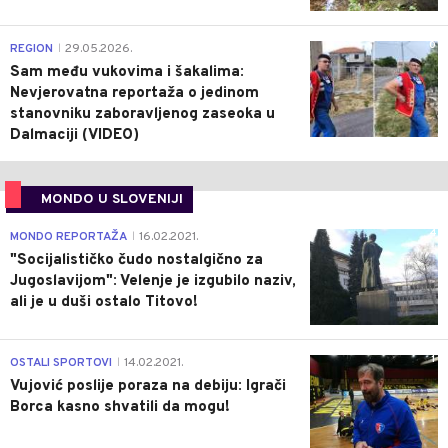
0
REGION
29.05.2026.
|
Sam među vukovima i šakalima:
Nevjerovatna reportaža o jedinom
stanovniku zaboravljenog zaseoka u
Dalmaciji (VIDEO)
MONDO U SLOVENIJI
4
MONDO REPORTAŽA
16.02.2021.
|
"Socijalističko čudo nostalgično za
Jugoslavijom": Velenje je izgubilo naziv,
ali je u duši ostalo Titovo!
1
OSTALI SPORTOVI
14.02.2021.
|
Vujović poslije poraza na debiju: Igrači
Borca kasno shvatili da mogu!