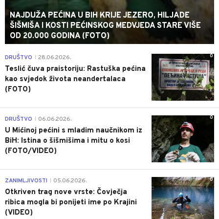
NAJDUŽA PEĆINA U BIH KRIJE JEZERO, HILJADE
ŠIŠMIŠA I KOSTI PEĆINSKOG MEDVJEDA STARE VIŠE
OD 20.000 GODINA (FOTO)
0
DRUŠTVO
28.06.2026.
|
Teslić čuva praistoriju: Rastuška pećina
kao svjedok života neandertalaca
(FOTO)
0
DRUŠTVO
06.06.2026.
|
U Mićinoj pećini s mladim naučnikom iz
BiH: Istina o šišmišima i mitu o kosi
(FOTO/VIDEO)
0
ZANIMLJIVOSTI
05.06.2026.
|
Otkriven trag nove vrste: Čovječja
ribica mogla bi ponijeti ime po Krajini
(VIDEO)