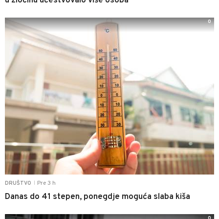
u zločinu učestvovalo više osoba
0
Pre 3 h
DRUŠTVO
|
Danas do 41 stepen, ponegdje moguća slaba kiša
0