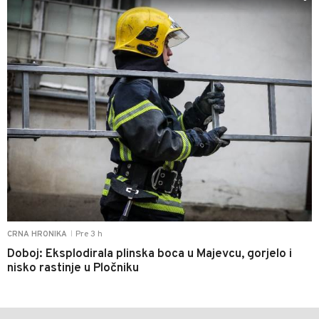
Pre 3 h
CRNA HRONIKA
|
Doboj: Eksplodirala plinska boca u Majevcu, gorjelo i
nisko rastinje u Pločniku