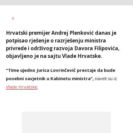
Željko
AUTOR
0
Svitlica
Hrvatski premijer Andrej Plenković danas je
potpisao rješenje o razrješenju ministra
privrede i održivog razvoja Davora Filipovića,
objavljeno je na sajtu Vlade Hrvatske.
"Time ujedno Jurica Lovrinčević prestaje da bude
posebni savjetnik u Kabinetu ministra",
naveli su iz
Vlade Hrvatske
.