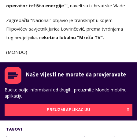
operator tržišta energije`",
naveli su iz hrvatske Vlade.
Zagrebački "Nacional" objavio je transkript u kojem
Filipovićev savjetnik Jurica Lovrinčević, prema tvrdnjama
tog nedjeljnika,
reketira lokalnu "Mrežu TV".
(MONDO)
Naše vijesti ne morate da provjeravate
Budite bolje informisani od drugih, preuzmite Mondo mobilnu
aplikaciju
PREUZMI APLIKACIJU
TAGOVI