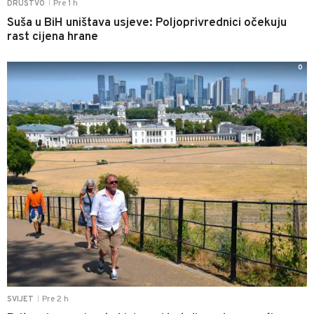
Pre 1 h
DRUŠTVO
|
Suša u BiH uništava usjeve: Poljoprivrednici očekuju
rast cijena hrane
0
Pre 2 h
SVIJET
|