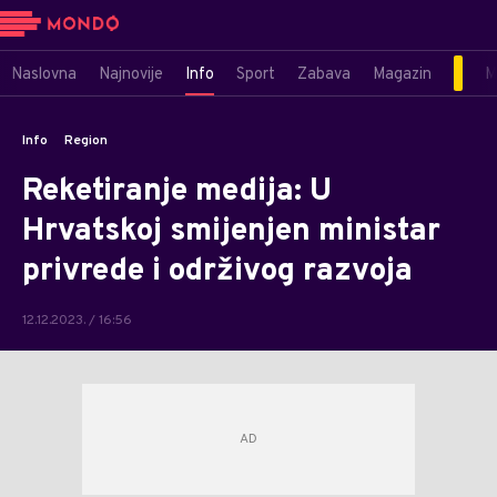
Naslovna
Najnovije
Info
Sport
Zabava
Magazin
M
Info
Region
Reketiranje medija: U
Hrvatskoj smijenjen ministar
privrede i održivog razvoja
12.12.2023. / 16:56