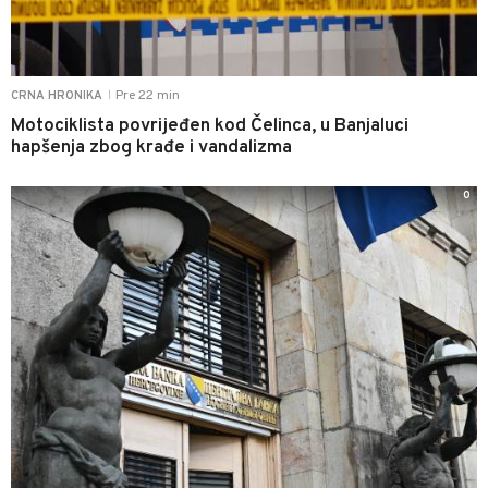
Pre 22 min
CRNA HRONIKA
|
Motociklista povrijeđen kod Čelinca, u Banjaluci
hapšenja zbog krađe i vandalizma
0