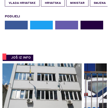
VLADA HRVATSKE
HRVATSKA
MINISTAR
SMJENA
PODIJELI
JOŠ IZ INFO
0