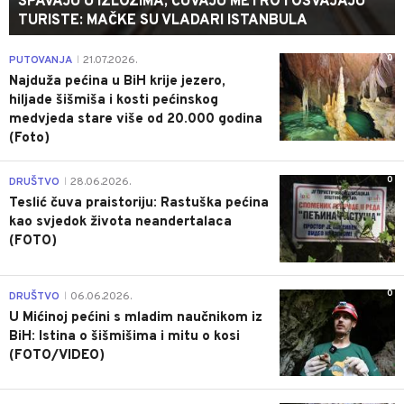
SPAVAJU U IZLOZIMA, ČUVAJU METRO I OSVAJAJU
TURISTE: MAČKE SU VLADARI ISTANBULA
0
PUTOVANJA
21.07.2026.
|
Najduža pećina u BiH krije jezero,
hiljade šišmiša i kosti pećinskog
medvjeda stare više od 20.000 godina
(Foto)
0
DRUŠTVO
28.06.2026.
|
Teslić čuva praistoriju: Rastuška pećina
kao svjedok života neandertalaca
(FOTO)
0
DRUŠTVO
06.06.2026.
|
U Mićinoj pećini s mladim naučnikom iz
BiH: Istina o šišmišima i mitu o kosi
(FOTO/VIDEO)