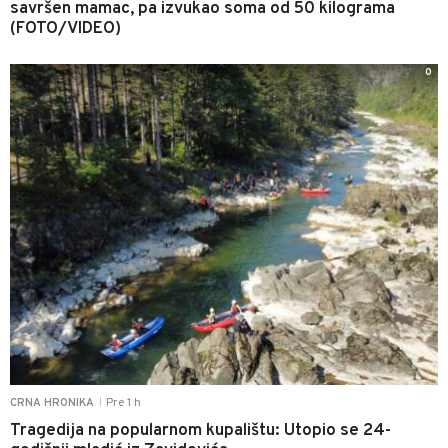
savršen mamac, pa izvukao soma od 50 kilograma
(FOTO/VIDEO)
0
Pre 1 h
CRNA HRONIKA
|
Tragedija na popularnom kupalištu: Utopio se 24-