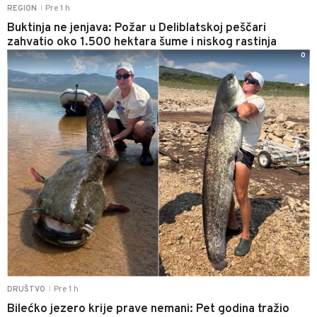
Pre 1 h
REGION
|
Buktinja ne jenjava: Požar u Deliblatskoj peščari
zahvatio oko 1.500 hektara šume i niskog rastinja
0
Pre 1 h
DRUŠTVO
|
Bilećko jezero krije prave nemani: Pet godina tražio