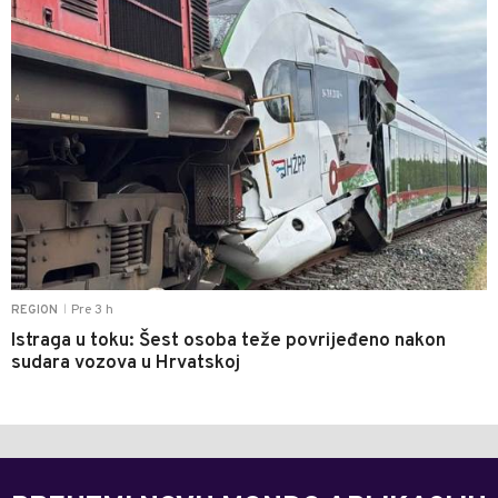
Pre 3 h
REGION
|
Istraga u toku: Šest osoba teže povrijeđeno nakon
sudara vozova u Hrvatskoj