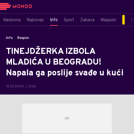
Naslovna
Najnovije
Info
Sport
Zabava
Magazin
M
Info
Region
TINEJDŽERKA IZBOLA
MLADIĆA U BEOGRADU!
Napala ga poslije svađe u kući
12.02.2024. / 21:26