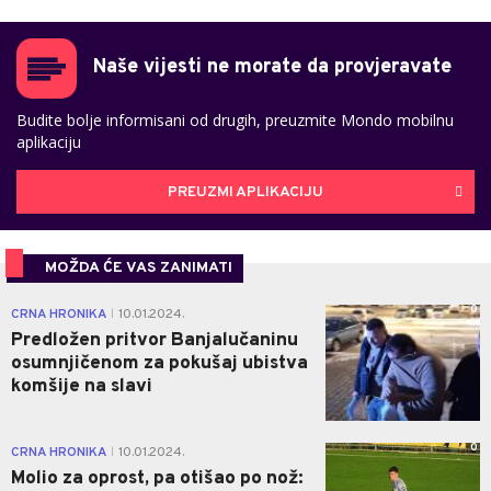
Naše vijesti ne morate da provjeravate
Budite bolje informisani od drugih, preuzmite Mondo mobilnu
aplikaciju
PREUZMI APLIKACIJU
MOŽDA ĆE VAS ZANIMATI
0
CRNA HRONIKA
10.01.2024.
|
Predložen pritvor Banjalučaninu
osumnjičenom za pokušaj ubistva
komšije na slavi
0
CRNA HRONIKA
10.01.2024.
|
Molio za oprost, pa otišao po nož: