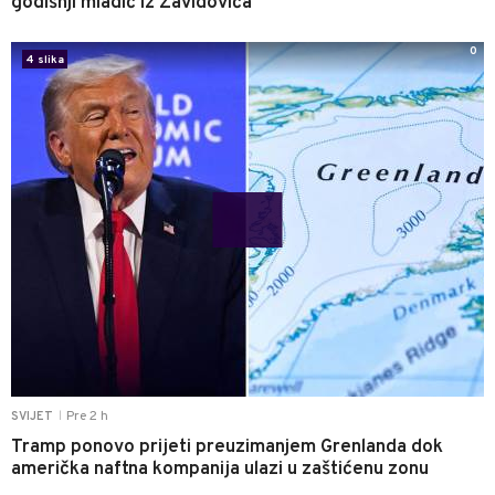
godišnji mladić iz Zavidovića
0
4 slika
Pre 2 h
SVIJET
|
Tramp ponovo prijeti preuzimanjem Grenlanda dok
američka naftna kompanija ulazi u zaštićenu zonu