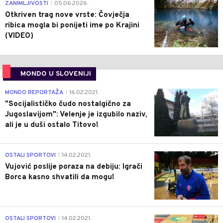
0
ZANIMLJIVOSTI
05.06.2026.
|
Otkriven trag nove vrste: Čovječja
ribica mogla bi ponijeti ime po Krajini
(VIDEO)
MONDO U SLOVENIJI
4
MONDO REPORTAŽA
16.02.2021.
|
"Socijalističko čudo nostalgično za
Jugoslavijom": Velenje je izgubilo naziv,
ali je u duši ostalo Titovo!
1
OSTALI SPORTOVI
14.02.2021.
|
Vujović poslije poraza na debiju: Igrači
Borca kasno shvatili da mogu!
3
OSTALI SPORTOVI
14.02.2021.
|