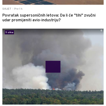
Pre 1 h
SVIJET
|
Povratak supersoničnih letova: Da li će "tihi" zvučni
udar promijeniti avio-industriju?
0
5 slika