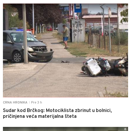
0
Pre 3 h
CRNA HRONIKA
|
Sudar kod Brčkog: Motociklista zbrinut u bolnici,
pričinjena veća materijalna šteta
0