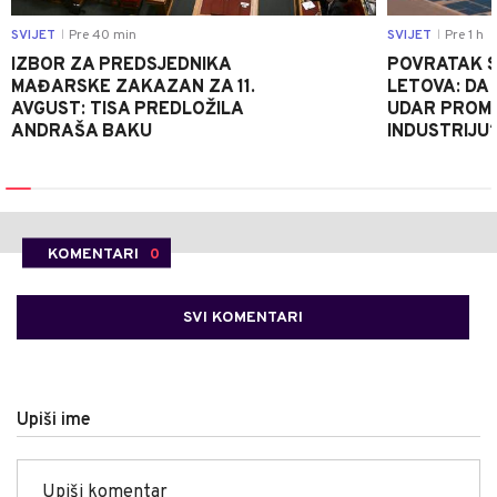
SVIJET
Pre 40 min
SVIJET
Pre 1 h
|
|
IZBOR ZA PREDSJEDNIKA
POVRATAK S
MAĐARSKE ZAKAZAN ZA 11.
LETOVA: DA L
AVGUST: TISA PREDLOŽILA
UDAR PROMIJ
ANDRAŠA BAKU
INDUSTRIJU
KOMENTARI
0
SVI KOMENTARI
Upiši ime