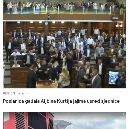
Pre 3 h
REGION
|
Poslanica gađala Aljbina Kurtija jajima usred sjednice
0