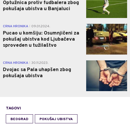
Optužnica protiv fudbalera zbog
pokušaja ubistva u Banjaluci
0
CRNA HRONIKA
09.01.2024.
|
Pucao u komšiju: Osumnjičeni za
pokušaj ubistva kod Ljubačeva
sproveden u tužilaštvo
1
CRNA HRONIKA
30.11.2023.
|
Dvojac sa Pala uhapšen zbog
pokušaja ubistva
TAGOVI
BEOGRAD
POKUŠAJ UBISTVA