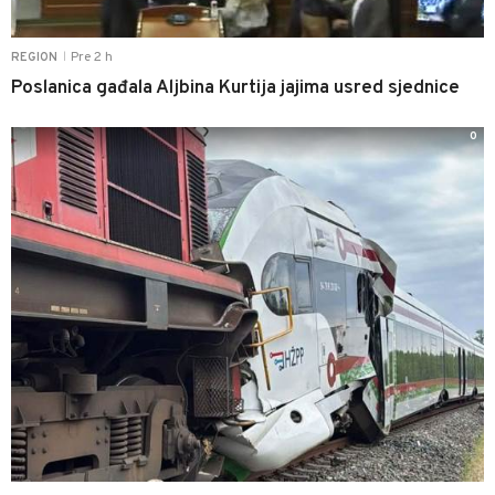
Pre 2 h
REGION
|
Poslanica gađala Aljbina Kurtija jajima usred sjednice
0