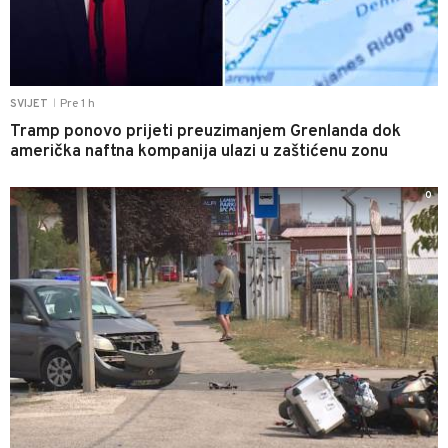
Pre 1 h
SVIJET
|
Tramp ponovo prijeti preuzimanjem Grenlanda dok
američka naftna kompanija ulazi u zaštićenu zonu
0