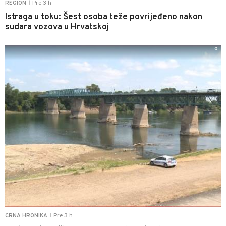
Pre 3 h
REGION
|
Istraga u toku: Šest osoba teže povrijeđeno nakon
sudara vozova u Hrvatskoj
0
Pre 3 h
CRNA HRONIKA
|