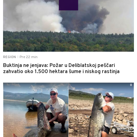
Pre 22 min
REGION
|
Buktinja ne jenjava: Požar u Deliblatskoj peščari
zahvatio oko 1.500 hektara šume i niskog rastinja
0