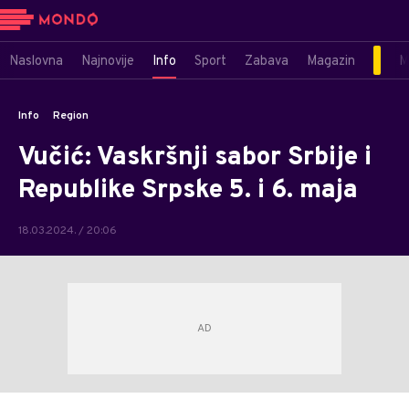
Naslovna
Najnovije
Info
Sport
Zabava
Magazin
M
Info
Region
Vučić: Vaskršnji sabor Srbije i
Republike Srpske 5. i 6. maja
18.03.2024. / 20:06