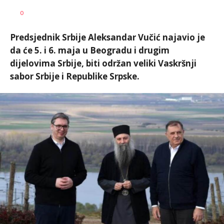
Dušan
AUTOR
0
Volaš
Predsjednik Srbije Aleksandar Vučić najavio je
da će 5. i 6. maja u Beogradu i drugim
dijelovima Srbije, biti održan veliki Vaskršnji
sabor Srbije i Republike Srpske.