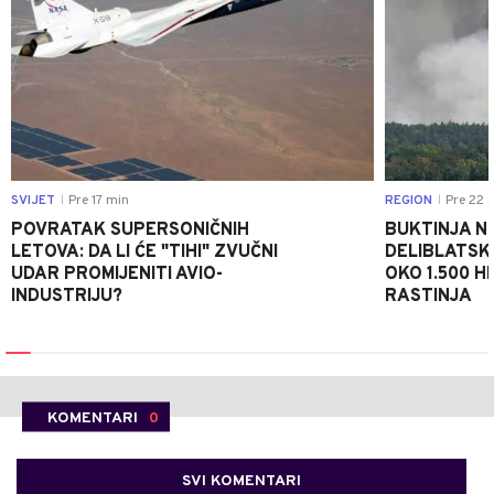
SVIJET
Pre 17 min
REGION
Pre 22 
|
|
POVRATAK SUPERSONIČNIH
BUKTINJA N
LETOVA: DA LI ĆE "TIHI" ZVUČNI
DELIBLATSK
UDAR PROMIJENITI AVIO-
OKO 1.500 H
INDUSTRIJU?
RASTINJA
KOMENTARI
0
SVI KOMENTARI