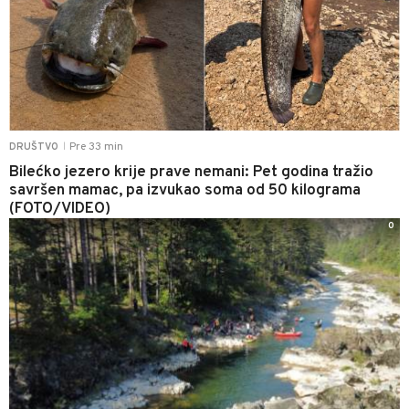
Pre 33 min
DRUŠTVO
|
Bilećko jezero krije prave nemani: Pet godina tražio
savršen mamac, pa izvukao soma od 50 kilograma
(FOTO/VIDEO)
0