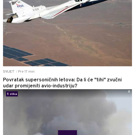
Pre 17 min
SVIJET
|
Povratak supersoničnih letova: Da li će "tihi" zvučni
udar promijeniti avio-industriju?
0
5 slika