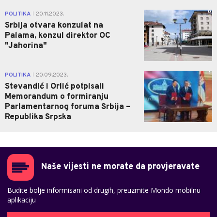
0
POLITIKA
20.11.2023.
|
Srbija otvara konzulat na
Palama, konzul direktor OC
"Jahorina"
1
POLITIKA
20.09.2023.
|
Stevandić i Orlić potpisali
Memorandum o formiranju
Parlamentarnog foruma Srbija –
Republika Srpska
Naše vijesti ne morate da provjeravate
Budite bolje informisani od drugih, preuzmite Mondo mobilnu
aplikaciju