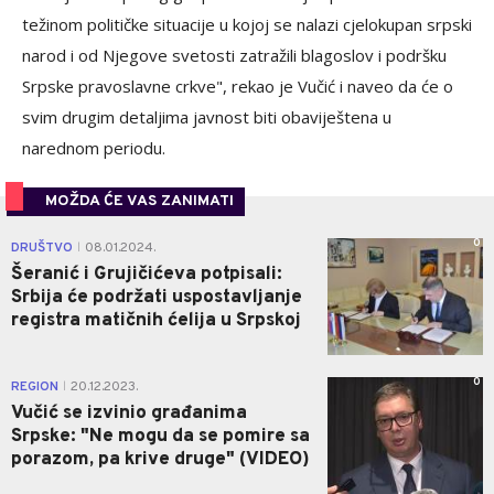
težinom političke situacije u kojoj se nalazi cjelokupan srpski
narod i od Njegove svetosti zatražili blagoslov i podršku
Srpske pravoslavne crkve", rekao je Vučić i naveo da će o
svim drugim detaljima javnost biti obaviještena u
narednom periodu.
MOŽDA ĆE VAS ZANIMATI
0
DRUŠTVO
08.01.2024.
|
Šeranić i Grujičićeva potpisali:
Srbija će podržati uspostavljanje
registra matičnih ćelija u Srpskoj
0
REGION
20.12.2023.
|
Vučić se izvinio građanima
Srpske: "Ne mogu da se pomire sa
porazom, pa krive druge" (VIDEO)