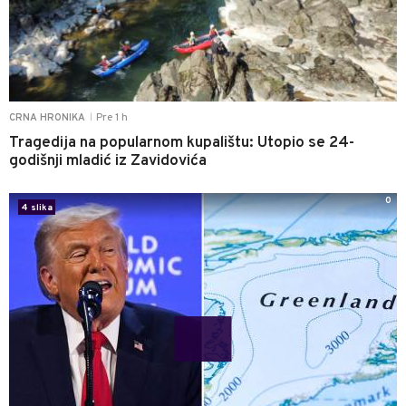
Pre 1 h
CRNA HRONIKA
|
Tragedija na popularnom kupalištu: Utopio se 24-
godišnji mladić iz Zavidovića
0
4 slika