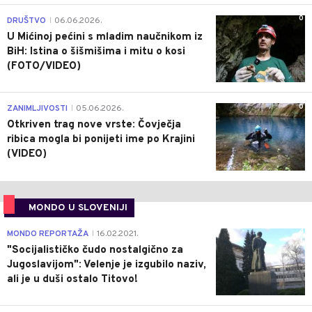
0
DRUŠTVO
06.06.2026.
|
U Mićinoj pećini s mladim naučnikom iz
BiH: Istina o šišmišima i mitu o kosi
(FOTO/VIDEO)
0
ZANIMLJIVOSTI
05.06.2026.
|
Otkriven trag nove vrste: Čovječja
ribica mogla bi ponijeti ime po Krajini
(VIDEO)
MONDO U SLOVENIJI
4
MONDO REPORTAŽA
16.02.2021.
|
"Socijalističko čudo nostalgično za
Jugoslavijom": Velenje je izgubilo naziv,
ali je u duši ostalo Titovo!