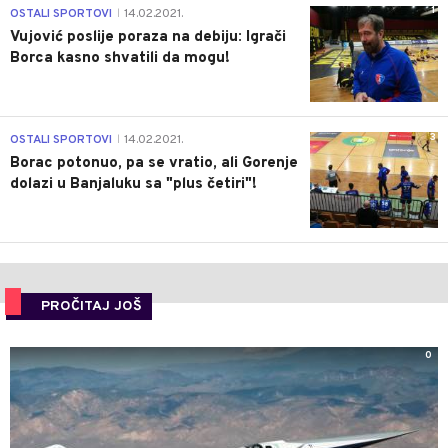
1
OSTALI SPORTOVI
14.02.2021.
|
Vujović poslije poraza na debiju: Igrači
Borca kasno shvatili da mogu!
3
OSTALI SPORTOVI
14.02.2021.
|
Borac potonuo, pa se vratio, ali Gorenje
dolazi u Banjaluku sa "plus četiri"!
PROČITAJ JOŠ
0