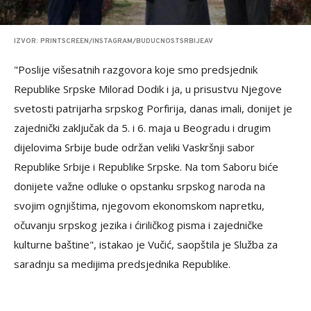
IZVOR: PRINTSCREEN/INSTAGRAM/BUDUCNOSTSRBIJEAV
"Poslije višesatnih razgovora koje smo predsjednik
Republike Srpske Milorad Dodik i ja, u prisustvu Njegove
svetosti patrijarha srpskog Porfirija, danas imali, donijet je
zajednički zaključak da 5. i 6. maja u Beogradu i drugim
dijelovima Srbije bude održan veliki Vaskršnji sabor
Republike Srbije i Republike Srpske. Na tom Saboru biće
donijete važne odluke o opstanku srpskog naroda na
svojim ognjištima, njegovom ekonomskom napretku,
očuvanju srpskog jezika i ćiriličkog pisma i zajedničke
kulturne baštine", istakao je Vučić, saopštila je Služba za
saradnju sa medijima predsjednika Republike.