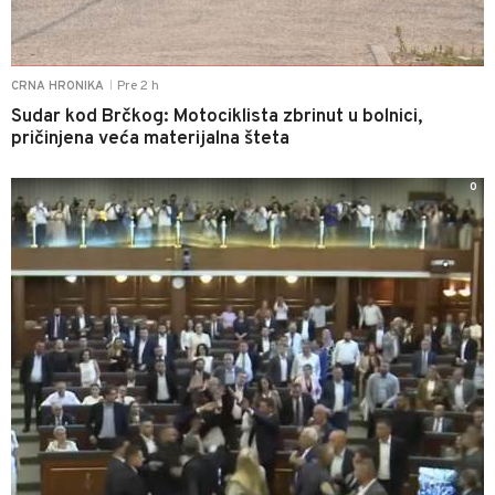
Pre 2 h
CRNA HRONIKA
|
Sudar kod Brčkog: Motociklista zbrinut u bolnici,
pričinjena veća materijalna šteta
0