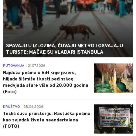
SPAVAJU U IZLOZIMA, ČUVAJU METRO I OSVAJAJU
TURISTE: MAČKE SU VLADARI ISTANBULA
0
PUTOVANJA
21.07.2026.
|
Najduža pećina u BiH krije jezero,
hiljade šišmiša i kosti pećinskog
medvjeda stare više od 20.000 godina
(Foto)
0
DRUŠTVO
28.06.2026.
|
Teslić čuva praistoriju: Rastuška pećina
kao svjedok života neandertalaca
(FOTO)