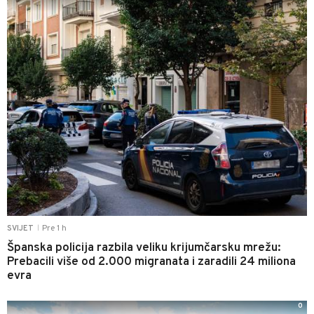
Pre 1 h
SVIJET
|
Španska policija razbila veliku krijumčarsku mrežu:
Prebacili više od 2.000 migranata i zaradili 24 miliona
evra
0