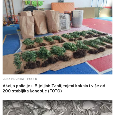
Pre 3 h
CRNA HRONIKA
|
Akcija policije u Bijeljini: Zaplijenjeni kokain i više od
200 stabljika konoplje (FOTO)
1