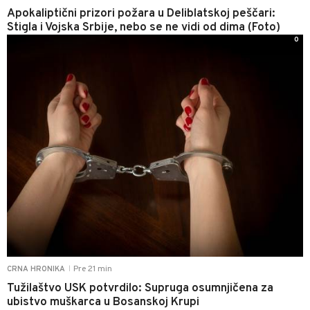
Apokaliptični prizori požara u Deliblatskoj peščari:
Stigla i Vojska Srbije, nebo se ne vidi od dima (Foto)
0
Pre 21 min
CRNA HRONIKA
|
Tužilaštvo USK potvrdilo: Supruga osumnjičena za
ubistvo muškarca u Bosanskoj Krupi