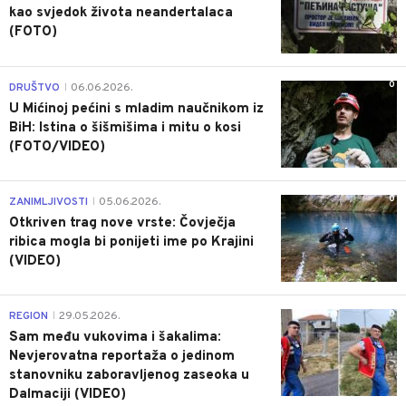
kao svjedok života neandertalaca
(FOTO)
0
DRUŠTVO
06.06.2026.
|
U Mićinoj pećini s mladim naučnikom iz
BiH: Istina o šišmišima i mitu o kosi
(FOTO/VIDEO)
0
ZANIMLJIVOSTI
05.06.2026.
|
Otkriven trag nove vrste: Čovječja
ribica mogla bi ponijeti ime po Krajini
(VIDEO)
0
REGION
29.05.2026.
|
Sam među vukovima i šakalima:
Nevjerovatna reportaža o jedinom
stanovniku zaboravljenog zaseoka u
Dalmaciji (VIDEO)