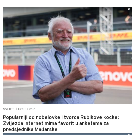
0
Pre 37 min
SVIJET
|
Popularniji od nobelovke i tvorca Rubikove kocke:
Zvijezda internet mima favorit u anketama za
predsjednika Mađarske