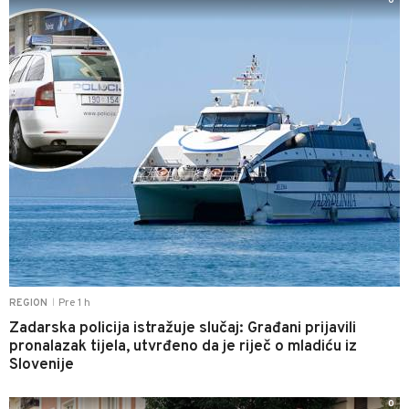
0
Pre 1 h
REGION
|
Zadarska policija istražuje slučaj: Građani prijavili
pronalazak tijela, utvrđeno da je riječ o mladiću iz
Slovenije
0