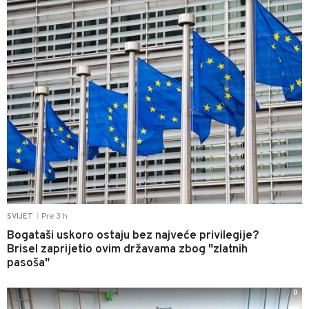
Pre 3 h
SVIJET
|
Bogataši uskoro ostaju bez najveće privilegije?
Brisel zaprijetio ovim državama zbog "zlatnih
pasoša"
0