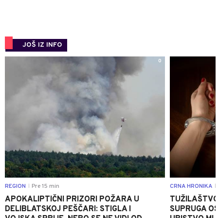
JOŠ IZ INFO
0
REGION
Pre 15 min
CRNA HRONIKA
|
|
APOKALIPTIČNI PRIZORI POŽARA U
TUŽILAŠTVO
DELIBLATSKOJ PEŠČARI: STIGLA I
SUPRUGA OS