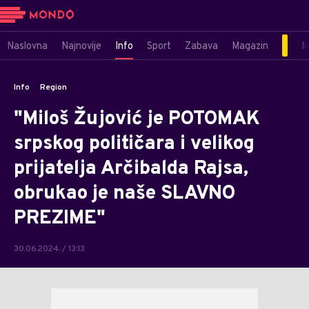
Naslovna
Najnovije
Info
Sport
Zabava
Magazin
M
Info
Region
"Miloš Žujović je POTOMAK
srpskog političara i velikog
prijatelja Arčibalda Rajsa,
obrukao je naše SLAVNO
PREZIME"
30.06.2024. / 13:13