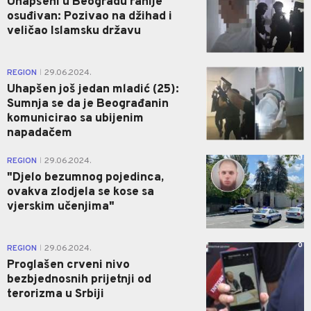
Uhapšeni u Beogradu ranije
osuđivan: Pozivao na džihad i
veličao Islamsku državu
0
REGION
29.06.2024.
|
Uhapšen još jedan mladić (25):
Sumnja se da je Beograđanin
komunicirao sa ubijenim
napadačem
0
REGION
29.06.2024.
|
"Djelo bezumnog pojedinca,
ovakva zlodjela se kose sa
vjerskim učenjima"
0
REGION
29.06.2024.
|
Proglašen crveni nivo
bezbjednosnih prijetnji od
terorizma u Srbiji