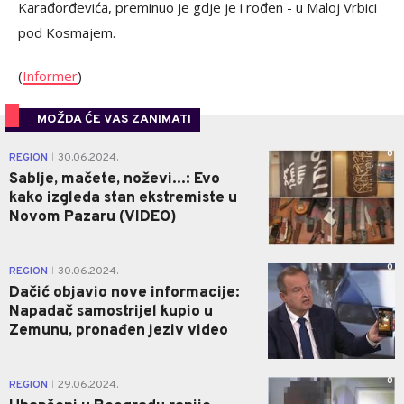
Karađorđevića, preminuo je gdje je i rođen - u Maloj Vrbici
pod Kosmajem.
(
Informer
)
MOŽDA ĆE VAS ZANIMATI
0
REGION
30.06.2024.
|
Sablje, mačete, noževi...: Evo
kako izgleda stan ekstremiste u
Novom Pazaru (VIDEO)
0
REGION
30.06.2024.
|
Dačić objavio nove informacije:
Napadač samostrijel kupio u
Zemunu, pronađen jeziv video
0
REGION
29.06.2024.
|