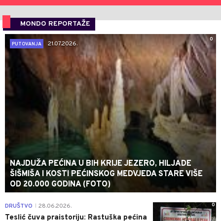
MONDO REPORTAŽE
0
21.07.2026.
PUTOVANJA
NAJDUŽA PEĆINA U BIH KRIJE JEZERO, HILJADE
ŠIŠMIŠA I KOSTI PEĆINSKOG MEDVJEDA STARE VIŠE
OD 20.000 GODINA (FOTO)
0
DRUŠTVO
28.06.2026.
|
Teslić čuva praistoriju: Rastuška pećina