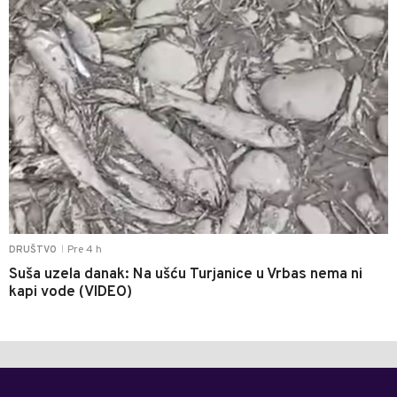
Pre 4 h
DRUŠTVO
|
Suša uzela danak: Na ušću Turjanice u Vrbas nema ni
kapi vode (VIDEO)