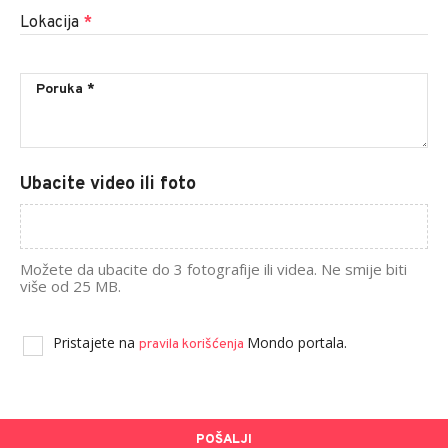
Lokacija
*
Ubacite video ili foto
Možete da ubacite do 3 fotografije ili videa. Ne smije biti
više od 25 MB.
Pristajete na
Mondo portala.
pravila korišćenja
POŠALJI