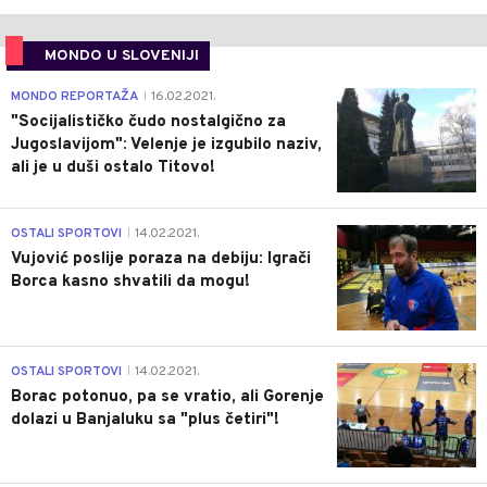
MONDO U SLOVENIJI
4
MONDO REPORTAŽA
16.02.2021.
|
"Socijalističko čudo nostalgično za
Jugoslavijom": Velenje je izgubilo naziv,
ali je u duši ostalo Titovo!
1
OSTALI SPORTOVI
14.02.2021.
|
Vujović poslije poraza na debiju: Igrači
Borca kasno shvatili da mogu!
3
OSTALI SPORTOVI
14.02.2021.
|
Borac potonuo, pa se vratio, ali Gorenje
dolazi u Banjaluku sa "plus četiri"!