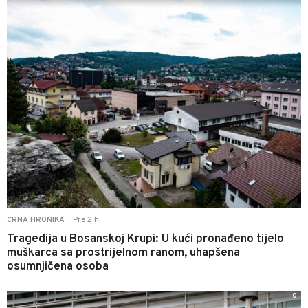
Pre 2 h
CRNA HRONIKA
|
Tragedija u Bosanskoj Krupi: U kući pronađeno tijelo
muškarca sa prostrijelnom ranom, uhapšena
osumnjičena osoba
0