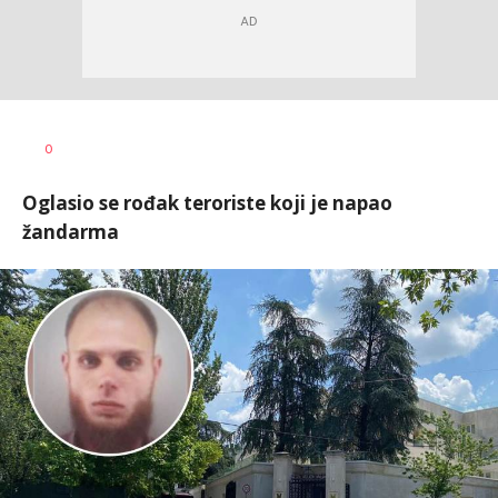
Dušan
AUTOR
0
Volaš
Oglasio se rođak teroriste koji je napao
žandarma