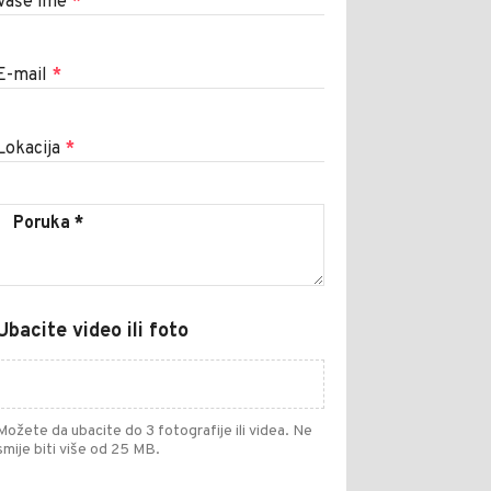
Vaše ime
*
E-mail
*
Lokacija
*
Ubacite video ili foto
Možete da ubacite do 3 fotografije ili videa. Ne
smije biti više od 25 MB.