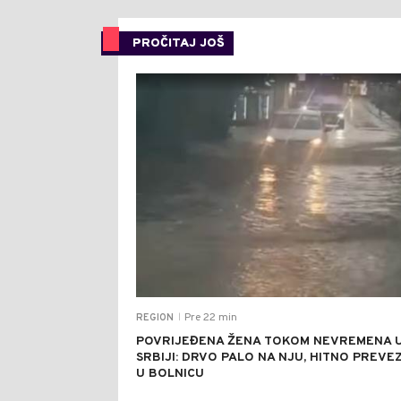
PROČITAJ JOŠ
Pre 22 min
REGION
|
POVRIJEĐENA ŽENA TOKOM NEVREMENA 
SRBIJI: DRVO PALO NA NJU, HITNO PREVE
U BOLNICU