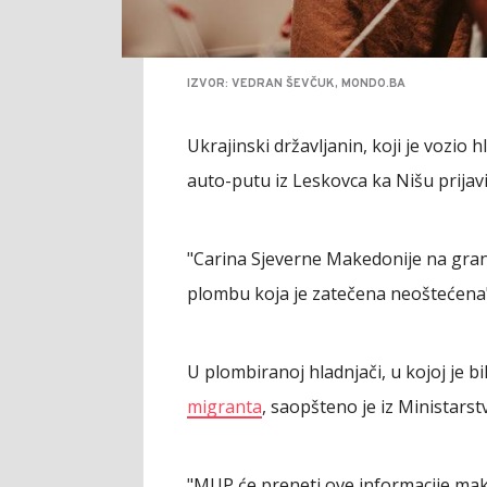
IZVOR: VEDRAN ŠEVČUK, MONDO.BA
Ukrajinski državljanin, koji je vozio 
auto-putu iz Leskovca ka Nišu prijavio
"Carina Sjeverne Makedonije na gran
plombu koja je zatečena neoštećena",
U plombiranoj hladnjači, u kojoj je bil
migranta
, saopšteno je iz Ministarst
"MUP će preneti ove informacije mak