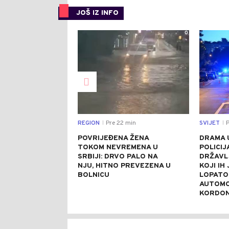
JOŠ IZ INFO
0
REGION
Pre 22 min
SVIJET
P
|
|
POVRIJEĐENA ŽENA
DRAMA 
TOKOM NEVREMENA U
POLICIJ
SRBIJI: DRVO PALO NA
DRŽAVL
NJU, HITNO PREVEZENA U
KOJI IH
BOLNICU
LOPATO
AUTOMO
KORDO