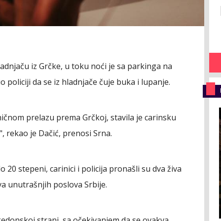
hladnjaču iz Grčke, u toku noći je sa parkinga na
 policiji da se iz hladnjače čuje buka i lupanje.
ičnom prelazu prema Grčkoj, stavila je carinsku
 rekao je Dačić, prenosi Srna.
o 20 stepeni, carinici i policija pronašli su dva živa
va unutrašnjih poslova Srbije.
edonskoj strani, sa očekivanjem da se ovakva