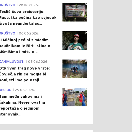
0
DRUŠTVO
28.06.2026.
|
Teslić čuva praistoriju:
Rastuška pećina kao svjedok
života neandertalac...
0
DRUŠTVO
06.06.2026.
|
U Mićinoj pećini s mladim
naučnikom iz BiH: Istina o
šišmišima i mitu o ...
0
ZANIMLJIVOSTI
05.06.2026.
|
Otkriven trag nove vrste:
Čovječja ribica mogla bi
ponijeti ime po Kraji...
0
REGION
29.05.2026.
|
Sam među vukovima i
šakalima: Nevjerovatna
reportaža o jedinom
stanovnik...