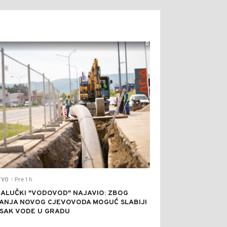
0
Pre 1 h
TVO
|
ALUČKI "VODOVOD" NAJAVIO: ZBOG
RANJA NOVOG CJEVOVODA MOGUĆ SLABIJI
ISAK VODE U GRADU