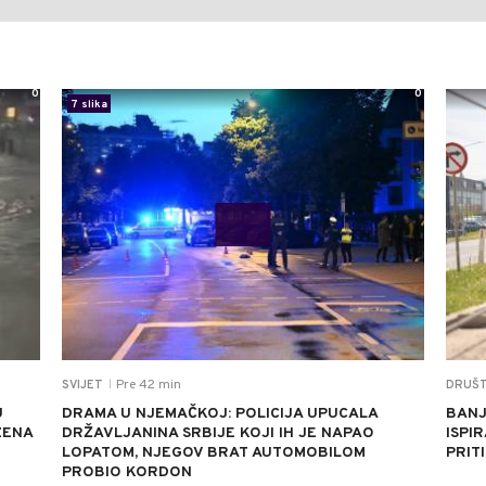
0
0
7 slika
Pre 42 min
SVIJET
DRUŠ
|
U
DRAMA U NJEMAČKOJ: POLICIJA UPUCALA
BANJ
ZENA
DRŽAVLJANINA SRBIJE KOJI IH JE NAPAO
ISPI
LOPATOM, NJEGOV BRAT AUTOMOBILOM
PRIT
PROBIO KORDON