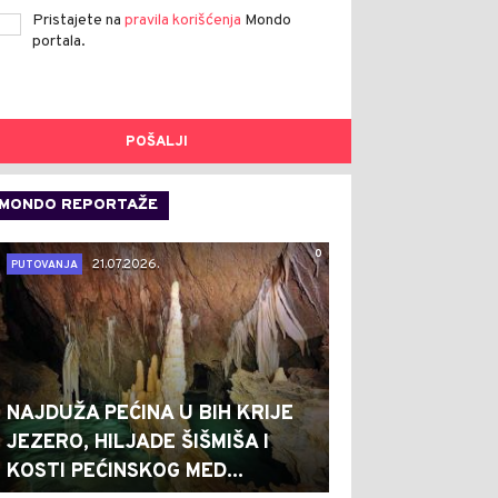
Pristajete na
pravila korišćenja
Mondo
portala.
POŠALJI
MONDO REPORTAŽE
0
21.07.2026.
PUTOVANJA
NAJDUŽA PEĆINA U BIH KRIJE
JEZERO, HILJADE ŠIŠMIŠA I
KOSTI PEĆINSKOG MED...