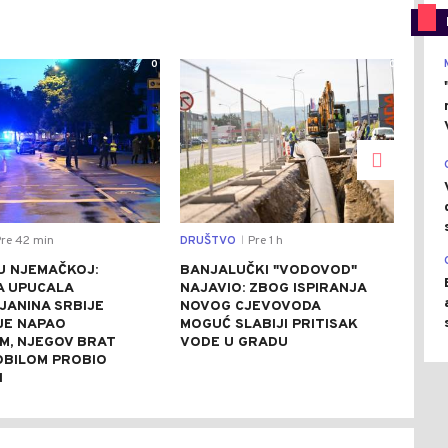
0
0
re 42 min
DRUŠTVO
Pre 1 h
REGI
|
U NJEMAČKOJ:
BANJALUČKI "VODOVOD"
ZEL
A UPUCALA
NAJAVIO: ZBOG ISPIRANJA
SRB
JANINA SRBIJE
NOVOG CJEVOVODA
SAS
 JE NAPAO
MOGUĆ SLABIJI PRITISAK
PRE
M, NJEGOV BRAT
VODE U GRADU
BILOM PROBIO
N