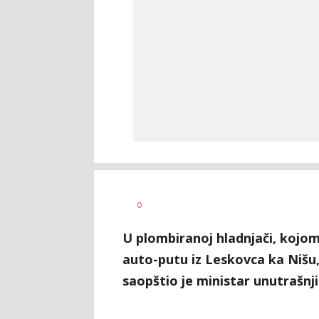
Željko
AUTOR
0
Svitlica
U plombiranoj hladnjači, kojom 
auto-putu iz Leskovca ka Nišu
saopštio je ministar unutrašnji