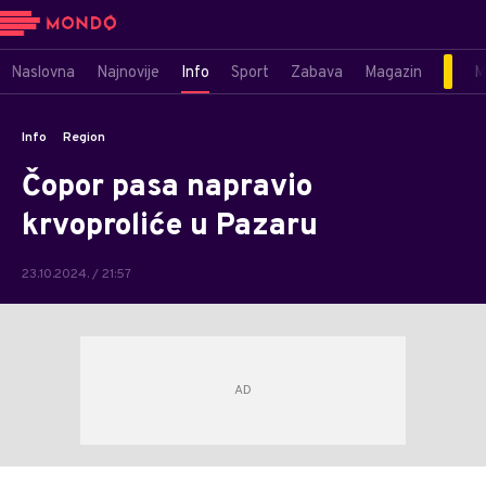
Naslovna
Najnovije
Info
Sport
Zabava
Magazin
M
Info
Region
Čopor pasa napravio
krvoproliće u Pazaru
23.10.2024. / 21:57