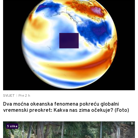
Pre 2 h
SVIJET
|
Dva moćna okeanska fenomena pokreću globalni
vremenski preokret: Kakva nas zima očekuje? (Foto)
0
5 slika