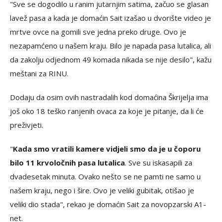
"Sve se dogodilo u ranim jutarnjim satima, začuo se glasan
lavež pasa a kada je domaćin Sait izašao u dvorište video je
mrtve ovce na gomili sve jedna preko druge. Ovo je
nezapamćeno u našem kraju. Bilo je napada pasa lutalica, ali
da zakolju odjednom 49 komada nikada se nije desilo", kažu
meštani za RINU.
Dodaju da osim ovih nastradalih kod domaćina Škrijelja ima
još oko 18 teško ranjenih ovaca za koje je pitanje, da li će
preživjeti.
"
Kada smo vratili kamere vidjeli smo da je u čoporu
bilo 11 krvoločnih pasa lutalica
. Sve su iskasapili za
dvadesetak minuta. Ovako nešto se ne pamti ne samo u
našem kraju, nego i šire. Ovo je veliki gubitak, otišao je
veliki dio stada", rekao je domaćin Sait za novopzarski A1-
net.