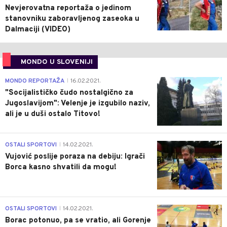
Nevjerovatna reportaža o jedinom
stanovniku zaboravljenog zaseoka u
Dalmaciji (VIDEO)
MONDO U SLOVENIJI
4
MONDO REPORTAŽA
16.02.2021.
|
"Socijalističko čudo nostalgično za
Jugoslavijom": Velenje je izgubilo naziv,
ali je u duši ostalo Titovo!
1
OSTALI SPORTOVI
14.02.2021.
|
Vujović poslije poraza na debiju: Igrači
Borca kasno shvatili da mogu!
3
OSTALI SPORTOVI
14.02.2021.
|
Borac potonuo, pa se vratio, ali Gorenje