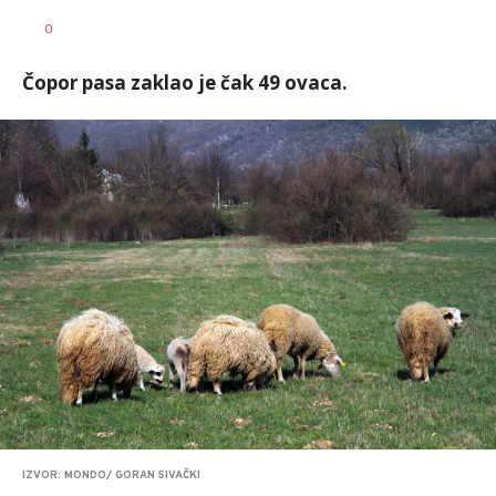
Aleksandra
AUTOR
0
Virijević
Čopor pasa zaklao je čak 49 ovaca.
IZVOR: MONDO/ GORAN SIVAČKI