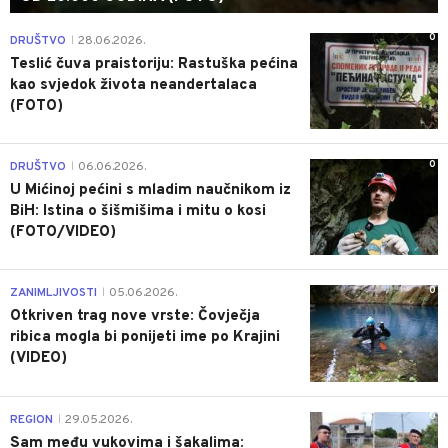
0
DRUŠTVO
28.06.2026.
|
Teslić čuva praistoriju: Rastuška pećina
kao svjedok života neandertalaca
(FOTO)
0
DRUŠTVO
06.06.2026.
|
U Mićinoj pećini s mladim naučnikom iz
BiH: Istina o šišmišima i mitu o kosi
(FOTO/VIDEO)
0
ZANIMLJIVOSTI
05.06.2026.
|
Otkriven trag nove vrste: Čovječja
ribica mogla bi ponijeti ime po Krajini
(VIDEO)
0
REGION
29.05.2026.
|
Sam među vukovima i šakalima: