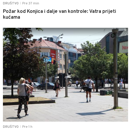
Pre 37 min
DRUŠTVO
|
Požar kod Konjica i dalje van kontrole: Vatra prijeti
kućama
0
Pre 1 h
DRUŠTVO
|