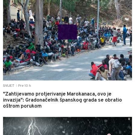
Pre 10 h
SVIJET
|
"Zahtijevamo protjerivanje Marokanaca, ovo je
invazija": Gradonačelnik španskog grada se obratio
oštrom porukom
0