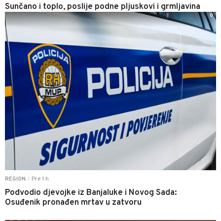
Sunčano i toplo, poslije podne pljuskovi i grmljavina
0
Pre 1 h
REGION
|
Podvodio djevojke iz Banjaluke i Novog Sada:
Osuđenik pronađen mrtav u zatvoru