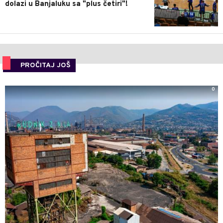
dolazi u Banjaluku sa "plus četiri"!
PROČITAJ JOŠ
0