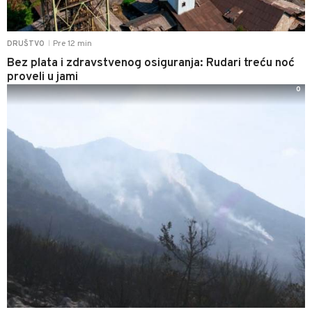
Pre 12 min
DRUŠTVO
|
Bez plata i zdravstvenog osiguranja: Rudari treću noć
proveli u jami
0