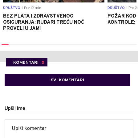
DRUŠTVO
Pre 12 min
DRUŠTVO
Pre 3
|
|
BEZ PLATA I ZDRAVSTVENOG
POŽAR KOD K
OSIGURANJA: RUDARI TREĆU NOĆ
KONTROLE: 
PROVELI U JAMI
KOMENTARI
0
SVI KOMENTARI
Upiši ime