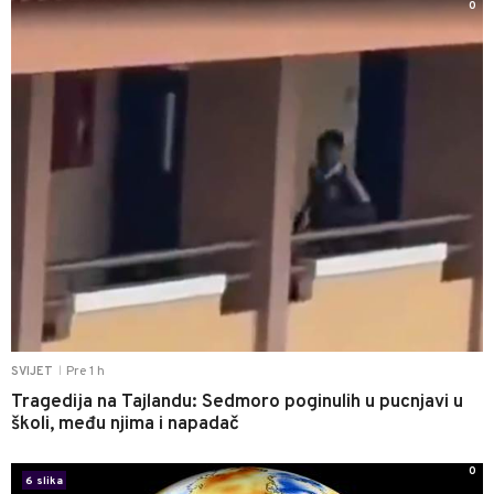
0
Pre 1 h
SVIJET
|
Tragedija na Tajlandu: Sedmoro poginulih u pucnjavi u
školi, među njima i napadač
0
6 slika