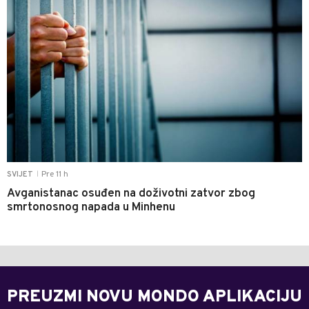
Pre 11 h
SVIJET
|
Avganistanac osuđen na doživotni zatvor zbog
smrtonosnog napada u Minhenu
PREUZMI NOVU MONDO APLIKACIJU