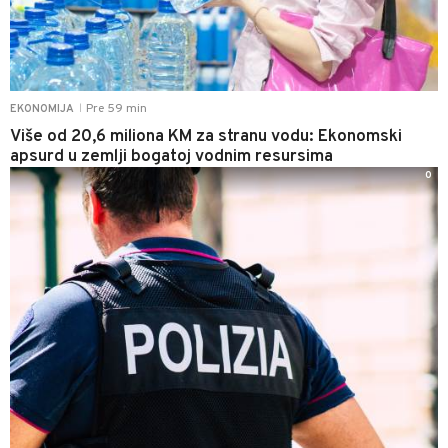
Pre 59 min
EKONOMIJA
|
Više od 20,6 miliona KM za stranu vodu: Ekonomski
apsurd u zemlji bogatoj vodnim resursima
0