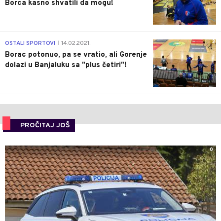
Borca kasno shvatili da mogu!
3
OSTALI SPORTOVI
14.02.2021.
|
Borac potonuo, pa se vratio, ali Gorenje
dolazi u Banjaluku sa "plus četiri"!
PROČITAJ JOŠ
0