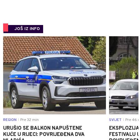
JOŠ IZ INFO
0
REGION
Pre 32 min
SVIJET
Pre 46 
|
|
URUŠIO SE BALKON NAPUŠTENE
EKSPLOZIJA
KUĆE U RIJECI: POVRIJEĐENA DVA
FESTIVALU 