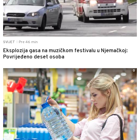
Pre 46 min
SVIJET
|
Eksplozija gasa na muzičkom festivalu u Njemačkoj:
Povrijeđeno deset osoba
0