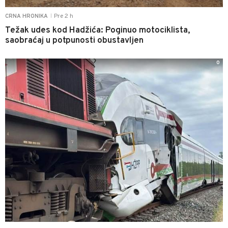
Pre 2 h
CRNA HRONIKA
|
Težak udes kod Hadžića: Poginuo motociklista,
saobraćaj u potpunosti obustavljen
0