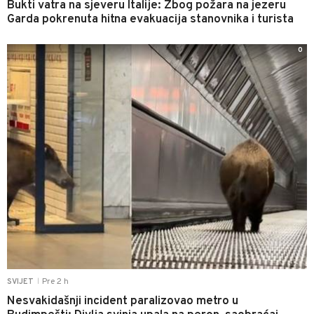
Bukti vatra na sjeveru Italije: Zbog požara na jezeru
Garda pokrenuta hitna evakuacija stanovnika i turista
0
Pre 2 h
SVIJET
|
Nesvakidašnji incident paralizovao metro u