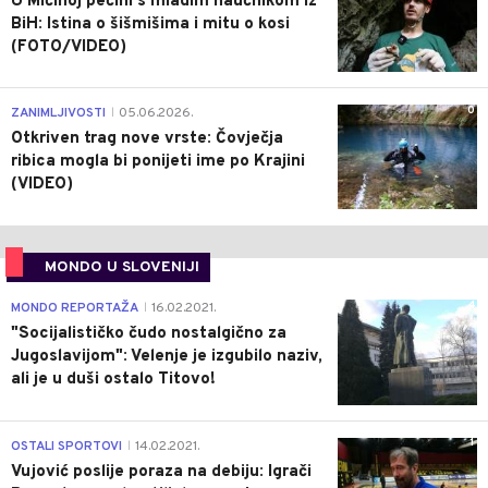
U Mićinoj pećini s mladim naučnikom iz
BiH: Istina o šišmišima i mitu o kosi
(FOTO/VIDEO)
0
ZANIMLJIVOSTI
05.06.2026.
|
Otkriven trag nove vrste: Čovječja
ribica mogla bi ponijeti ime po Krajini
(VIDEO)
MONDO U SLOVENIJI
4
MONDO REPORTAŽA
16.02.2021.
|
"Socijalističko čudo nostalgično za
Jugoslavijom": Velenje je izgubilo naziv,
ali je u duši ostalo Titovo!
1
OSTALI SPORTOVI
14.02.2021.
|
Vujović poslije poraza na debiju: Igrači