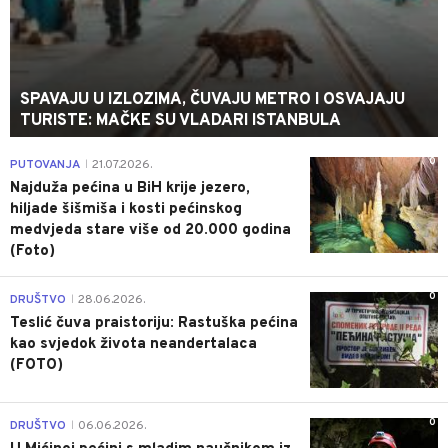
SPAVAJU U IZLOZIMA, ČUVAJU METRO I OSVAJAJU
TURISTE: MAČKE SU VLADARI ISTANBULA
0
PUTOVANJA
21.07.2026.
|
Najduža pećina u BiH krije jezero,
hiljade šišmiša i kosti pećinskog
medvjeda stare više od 20.000 godina
(Foto)
0
DRUŠTVO
28.06.2026.
|
Teslić čuva praistoriju: Rastuška pećina
kao svjedok života neandertalaca
(FOTO)
0
DRUŠTVO
06.06.2026.
|