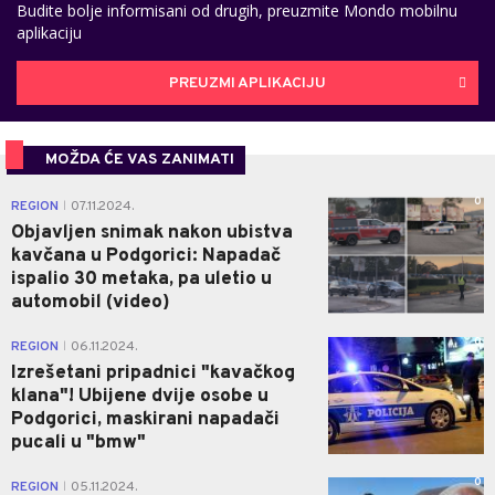
Budite bolje informisani od drugih, preuzmite Mondo mobilnu
aplikaciju
PREUZMI APLIKACIJU
MOŽDA ĆE VAS ZANIMATI
0
REGION
07.11.2024.
|
Objavljen snimak nakon ubistva
kavčana u Podgorici: Napadač
ispalio 30 metaka, pa uletio u
automobil (video)
0
REGION
06.11.2024.
|
Izrešetani pripadnici "kavačkog
klana"! Ubijene dvije osobe u
Podgorici, maskirani napadači
pucali u "bmw"
0
REGION
05.11.2024.
|