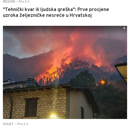
Pre 2 h
REGION
|
"Tehnički kvar ili ljudska greška": Prve procjene
uzroka željezničke nesreće u Hrvatskoj
0
Pre 2 h
SVIJET
|