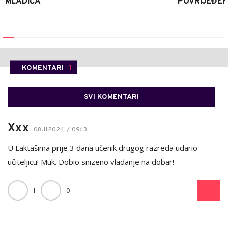
MLADIĆA
POVRIJEĐEN
KOMENTARI
1
SVI KOMENTARI
Xxx
08.11.2024. / 09:13
U Laktašima prije 3 dana učenik drugog razreda udario
učiteljicu! Muk. Dobio snizeno vladanje na dobar!
1
0