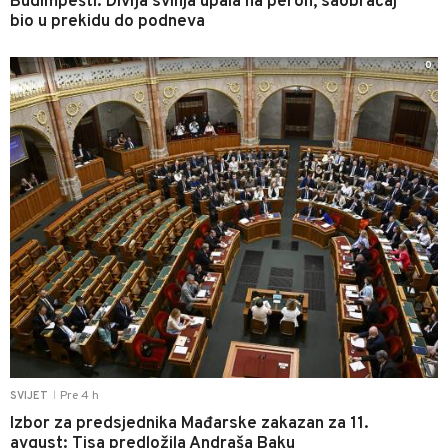
Budimpešti: Divlja svinja upala na peron, saobraćaj
bio u prekidu do podneva
0
Pre 4 h
SVIJET
|
Izbor za predsjednika Mađarske zakazan za 11.
avgust: Tisa predložila Andraša Baku