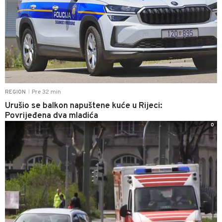
Pre 32 min
REGION
|
Urušio se balkon napuštene kuće u Rijeci:
Povrijeđena dva mladića
0