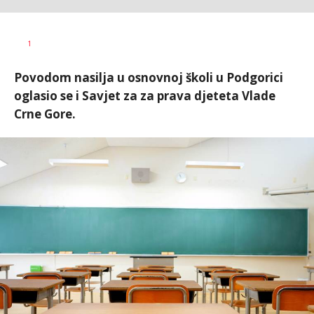
Aleksandra
AUTOR
1
Virijević
Povodom nasilja u osnovnoj školi u Podgorici
oglasio se i Savjet za za prava djeteta Vlade
Crne Gore.