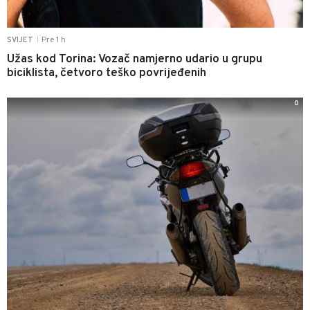
Pre 1 h
SVIJET
|
Užas kod Torina: Vozač namjerno udario u grupu
biciklista, četvoro teško povrijeđenih
0