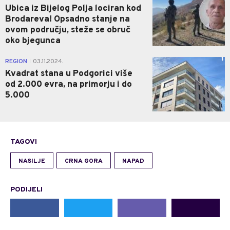
Ubica iz Bijelog Polja lociran kod
Brodareva! Opsadno stanje na
ovom području, steže se obruč
oko bjegunca
1
REGION
03.11.2024.
|
Kvadrat stana u Podgorici više
od 2.000 evra, na primorju i do
5.000
TAGOVI
NASILJE
CRNA GORA
NAPAD
PODIJELI