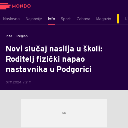
Naslovna
Najnovije
Info
Sport
Zabava
Magazin
M
Info
Region
Novi slučaj nasilja u školi:
Roditelj fizički napao
nastavnika u Podgorici
07.11.2024. / 21:11