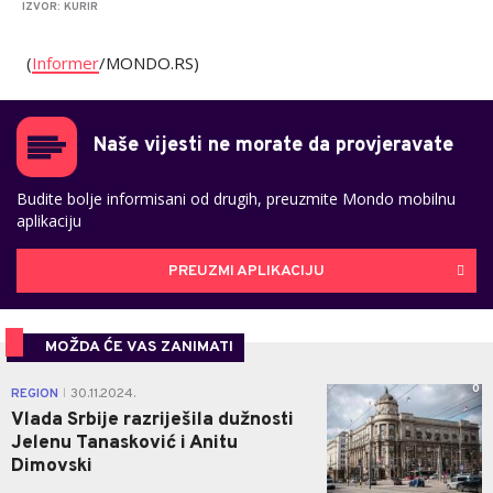
IZVOR: KURIR
(
Informer
/MONDO.RS)
Naše vijesti ne morate da provjeravate
Budite bolje informisani od drugih, preuzmite Mondo mobilnu
aplikaciju
PREUZMI APLIKACIJU
MOŽDA ĆE VAS ZANIMATI
0
REGION
30.11.2024.
|
Vlada Srbije razriješila dužnosti
Јelenu Tanasković i Anitu
Dimovski