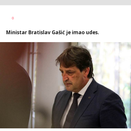
Jana
AUTOR
0
Desovski
Ministar Bratislav Gašić je imao udes.