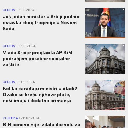
0
REGION
20.11.2024.
|
Još jedan ministar u Srbiji podnio
ostavku zbog tragedije u Novom
Sadu
0
REGION
28.10.2024.
|
Vlada Srbije proglasila AP KiM
područjem posebne socijalne
zaštite
1
REGION
11.09.2024.
|
Koliko zarađuju ministri u Vladi?
Ovako se kreću njihove plate,
neki imaju i dodatna primanja
1
POLITIKA
28.08.2024.
|
BiH ponovo nije izdala dozvolu za