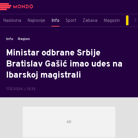
Naslovna
Najnovije
Info
Sport
Zabava
Magazin
M
Info
Region
Ministar odbrane Srbije
Bratislav Gašić imao udes na
Ibarskoj magistrali
17.12.2024. / 12:33