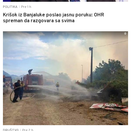
Pre 1 h
POLITIKA
|
Krišok iz Banjaluke poslao jasnu poruku: OHR
spreman da razgovara sa svima
0
Pre 2 h
DRUŠTVO
|