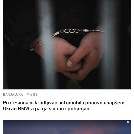
Pre 5 h
BANJALUKA
|
Profesionalni kradljivac automobila ponovo uhapšen:
Ukrao BMW-a pa ga slupao i pobjegao
0