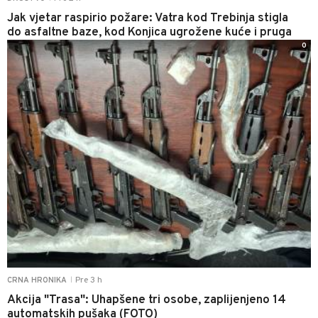
Jak vjetar raspirio požare: Vatra kod Trebinja stigla
do asfaltne baze, kod Konjica ugrožene kuće i pruga
0
Pre 3 h
CRNA HRONIKA
|
Akcija "Trasa": Uhapšene tri osobe, zaplijenjeno 14
automatskih pušaka (FOTO)