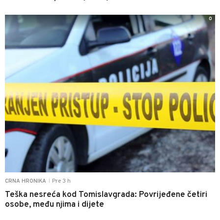
0
Pre 3 h
CRNA HRONIKA
|
Teška nesreća kod Tomislavgrada: Povrijeđene četiri
osobe, među njima i dijete