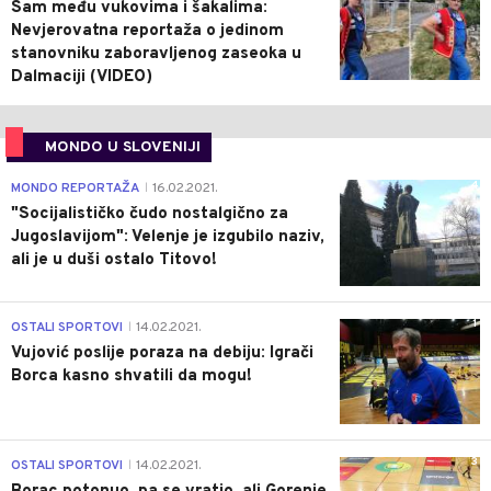
Sam među vukovima i šakalima:
Nevjerovatna reportaža o jedinom
stanovniku zaboravljenog zaseoka u
Dalmaciji (VIDEO)
MONDO U SLOVENIJI
4
MONDO REPORTAŽA
16.02.2021.
|
"Socijalističko čudo nostalgično za
Jugoslavijom": Velenje je izgubilo naziv,
ali je u duši ostalo Titovo!
1
OSTALI SPORTOVI
14.02.2021.
|
Vujović poslije poraza na debiju: Igrači
Borca kasno shvatili da mogu!
3
OSTALI SPORTOVI
14.02.2021.
|