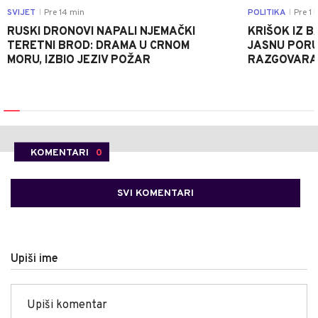
SVIJET
Pre 14 min
POLITIKA
Pre 1 
|
|
RUSKI DRONOVI NAPALI NJEMAČKI
KRIŠOK IZ 
TERETNI BROD: DRAMA U CRNOM
JASNU PORU
MORU, IZBIO JEZIV POŽAR
RAZGOVARA 
KOMENTARI
0
SVI KOMENTARI
Upiši ime