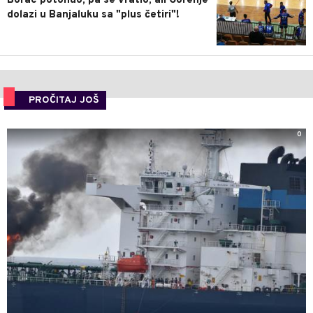
Borac potonuo, pa se vratio, ali Gorenje
dolazi u Banjaluku sa "plus četiri"!
PROČITAJ JOŠ
0