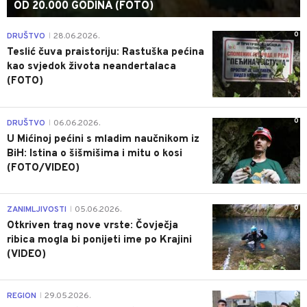
OD 20.000 GODINA (FOTO)
0
DRUŠTVO
28.06.2026.
|
Teslić čuva praistoriju: Rastuška pećina
kao svjedok života neandertalaca
(FOTO)
0
DRUŠTVO
06.06.2026.
|
U Mićinoj pećini s mladim naučnikom iz
BiH: Istina o šišmišima i mitu o kosi
(FOTO/VIDEO)
0
ZANIMLJIVOSTI
05.06.2026.
|
Otkriven trag nove vrste: Čovječja
ribica mogla bi ponijeti ime po Krajini
(VIDEO)
0
REGION
29.05.2026.
|