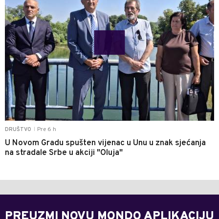
Pre 6 h
DRUŠTVO
|
U Novom Gradu spušten vijenac u Unu u znak sjećanja
na stradale Srbe u akciji "Oluja"
PREUZMI NOVU MONDO APLIKACIJU