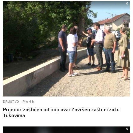
0
Pre 4 h
DRUŠTVO
|
Prijedor zaštićen od poplava: Završen zaštitni zid u
Tukovima
0