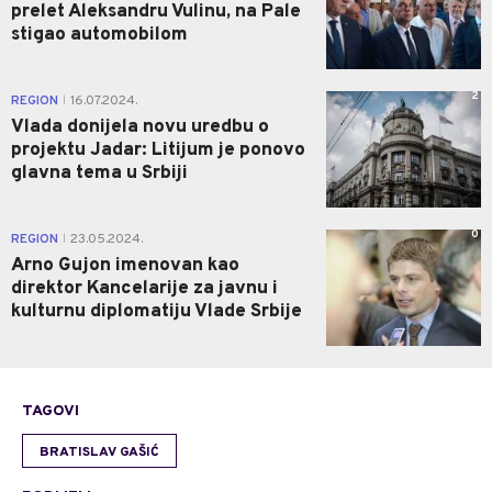
prelet Aleksandru Vulinu, na Pale
stigao automobilom
2
REGION
16.07.2024.
|
Vlada donijela novu uredbu o
projektu Jadar: Litijum je ponovo
glavna tema u Srbiji
0
REGION
23.05.2024.
|
Arno Gujon imenovan kao
direktor Kancelarije za javnu i
kulturnu diplomatiju Vlade Srbije
TAGOVI
BRATISLAV GAŠIĆ