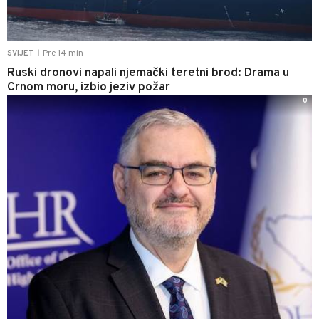
Pre 14 min
SVIJET
|
Ruski dronovi napali njemački teretni brod: Drama u
Crnom moru, izbio jeziv požar
0