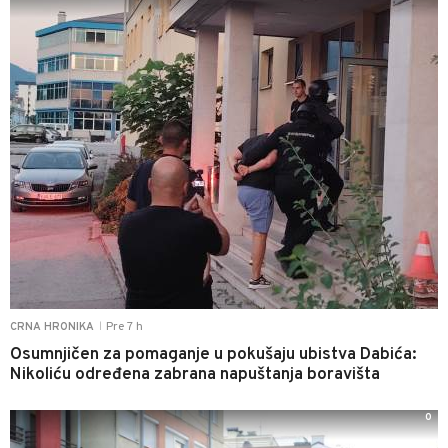
Pre 7 h
CRNA HRONIKA
|
Osumnjičen za pomaganje u pokušaju ubistva Dabića:
Nikoliću određena zabrana napuštanja boravišta
0