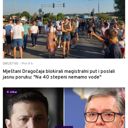
Pre 9 h
DRUŠTVO
|
Mještani Dragočaja blokirali magistralni put i poslali
jasnu poruku: "Na 40 stepeni nemamo vode"
1
4 slika