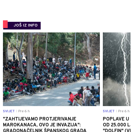
JOŠ IZ INFO
0
SVIJET
Pre 6 h
SVIJET
Pre 6 h
|
|
"ZAHTIJEVAMO PROTJERIVANJE
POPLAVE U K
MAROKANACA, OVO JE INVAZIJA":
OD 25.000 LJ
GRADONAČELNIK ŠPANSKOG GRADA
"DOLFIN" (V