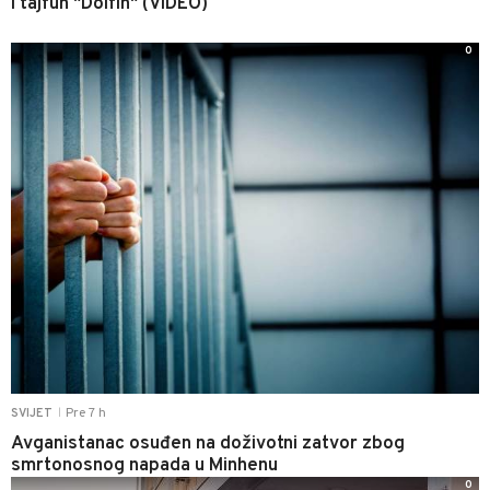
i tajfun "Dolfin" (VIDEO)
0
Pre 7 h
SVIJET
|
Avganistanac osuđen na doživotni zatvor zbog
smrtonosnog napada u Minhenu
0