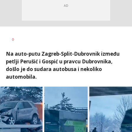
Dušan
AUTOR
0
Volaš
Na auto-putu Zagreb-Split-Dubrovnik između
petlji Perušić i Gospić u pravcu Dubrovnika,
došlo je do sudara autobusa i nekoliko
automobila.