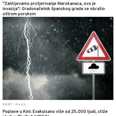
"Zahtijevamo protjerivanje Marokanaca, ovo je
invazija": Gradonačelnik španskog grada se obratio
oštrom porukom
0
Pre 6 h
SVIJET
|
Poplave u Kini: Evakuisano više od 25.000 ljudi, stiže