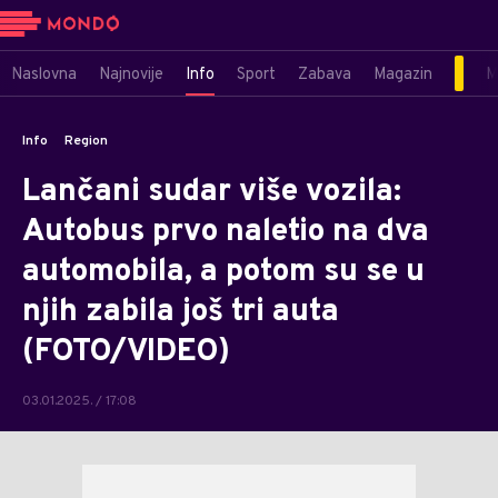
Naslovna
Najnovije
Info
Sport
Zabava
Magazin
M
Info
Region
Lančani sudar više vozila:
Autobus prvo naletio na dva
automobila, a potom su se u
njih zabila još tri auta
(FOTO/VIDEO)
03.01.2025. / 17:08