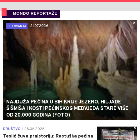
MONDO REPORTAŽE
0
21.07.2026.
PUTOVANJA
NAJDUŽA PEĆINA U BIH KRIJE JEZERO, HILJADE
ŠIŠMIŠA I KOSTI PEĆINSKOG MEDVJEDA STARE VIŠE
OD 20.000 GODINA (FOTO)
0
DRUŠTVO
28.06.2026.
|
Teslić čuva praistoriju: Rastuška pećina