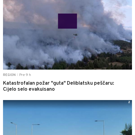
Pre 9 h
REGION
|
Katastrofalan požar "guta" Deliblatsku peščaru:
Cijelo selo evakuisano
2