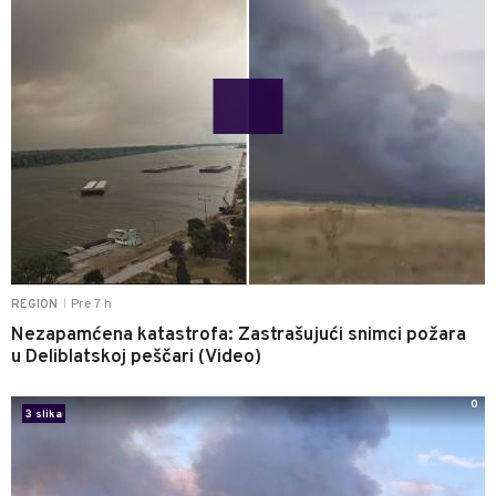
Pre 7 h
REGION
|
Nezapamćena katastrofa: Zastrašujući snimci požara
u Deliblatskoj peščari (Video)
0
3 slika