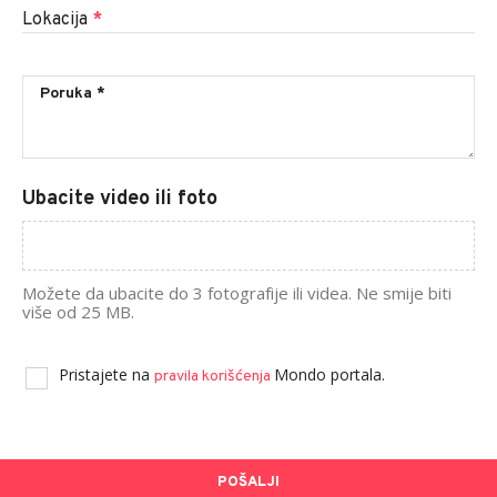
Lokacija
*
Ubacite video ili foto
Možete da ubacite do 3 fotografije ili videa. Ne smije biti
više od 25 MB.
Pristajete na
Mondo portala.
pravila korišćenja
POŠALJI