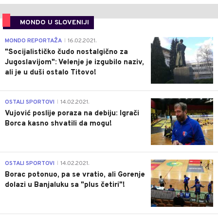
MONDO U SLOVENIJI
4
MONDO REPORTAŽA
16.02.2021.
|
"Socijalističko čudo nostalgično za
Jugoslavijom": Velenje je izgubilo naziv,
ali je u duši ostalo Titovo!
1
OSTALI SPORTOVI
14.02.2021.
|
Vujović poslije poraza na debiju: Igrači
Borca kasno shvatili da mogu!
3
OSTALI SPORTOVI
14.02.2021.
|
Borac potonuo, pa se vratio, ali Gorenje
dolazi u Banjaluku sa "plus četiri"!