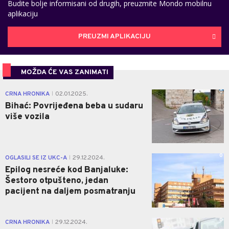
Budite bolje informisani od drugih, preuzmite Mondo mobilnu
aplikaciju
PREUZMI APLIKACIJU
MOŽDA ĆE VAS ZANIMATI
0
CRNA HRONIKA
02.01.2025.
|
Bihać: Povrijeđena beba u sudaru
više vozila
0
OGLASILI SE IZ UKC-A
29.12.2024.
|
Epilog nesreće kod Banjaluke:
Šestoro otpušteno, jedan
pacijent na daljem posmatranju
0
CRNA HRONIKA
29.12.2024.
|