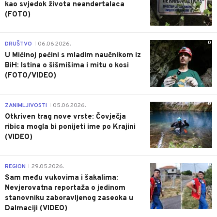
kao svjedok života neandertalaca
(FOTO)
0
DRUŠTVO
06.06.2026.
|
U Mićinoj pećini s mladim naučnikom iz
BiH: Istina o šišmišima i mitu o kosi
(FOTO/VIDEO)
0
ZANIMLJIVOSTI
05.06.2026.
|
Otkriven trag nove vrste: Čovječja
ribica mogla bi ponijeti ime po Krajini
(VIDEO)
0
REGION
29.05.2026.
|
Sam među vukovima i šakalima:
Nevjerovatna reportaža o jedinom
stanovniku zaboravljenog zaseoka u
Dalmaciji (VIDEO)