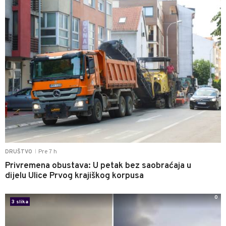
Pre 7 h
DRUŠTVO
|
Privremena obustava: U petak bez saobraćaja u
dijelu Ulice Prvog krajiškog korpusa
0
3 slika