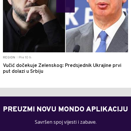
Pre 10 h
REGION
|
Vučić dočekuje Zelenskog: Predsjednik Ukrajine prvi
put dolazi u Srbiju
PREUZMI NOVU MONDO APLIKACIJU
Savršen spoj vijesti i zabave.