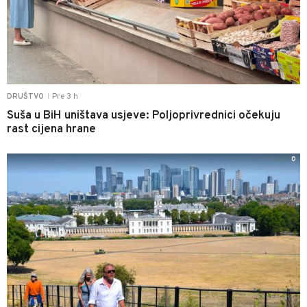
Pre 3 h
DRUŠTVO
|
Suša u BiH uništava usjeve: Poljoprivrednici očekuju
rast cijena hrane
0