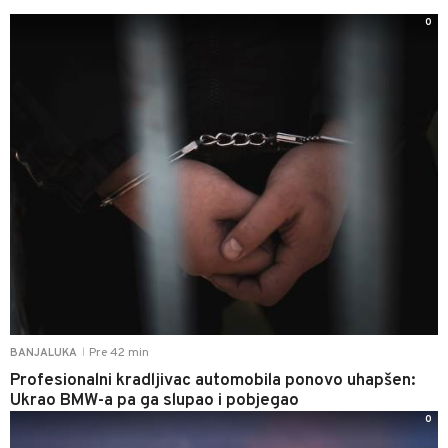
0
Pre 42 min
BANJALUKA
|
Profesionalni kradljivac automobila ponovo uhapšen:
Ukrao BMW-a pa ga slupao i pobjegao
0