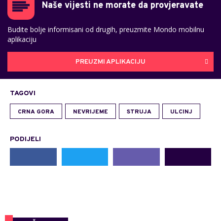
Naše vijesti ne morate da provjeravate
Budite bolje informisani od drugih, preuzmite Mondo mobilnu
aplikaciju
PREUZMI APLIKACIJU
TAGOVI
CRNA GORA
NEVRIJEME
STRUJA
ULCINJ
PODIJELI