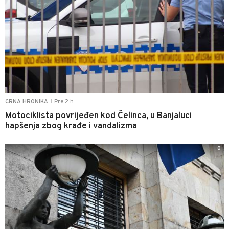
Pre 2 h
CRNA HRONIKA
|
Motociklista povrijeđen kod Čelinca, u Banjaluci
hapšenja zbog krađe i vandalizma
0