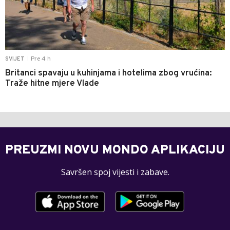
Pre 4 h
SVIJET
|
Britanci spavaju u kuhinjama i hotelima zbog vrućina:
Traže hitne mjere Vlade
PREUZMI NOVU MONDO APLIKACIJU
Savršen spoj vijesti i zabave.