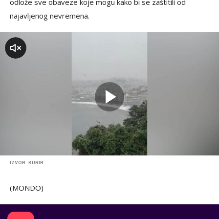
odlože sve obaveze koje mogu kako bi se zaštitili od
najavljenog nevremena.
zvuk
IZVOR: KURIR
(MONDO)