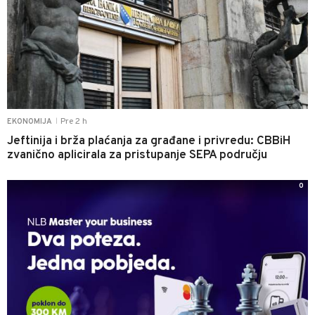
Pre 2 h
EKONOMIJA
|
Jeftinija i brža plaćanja za građane i privredu: CBBiH
zvanično aplicirala za pristupanje SEPA području
0