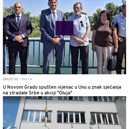
Pre 1 h
DRUŠTVO
|
U Novom Gradu spušten vijenac u Unu u znak sjećanja
na stradale Srbe u akciji "Oluja"
0