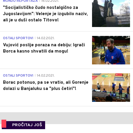
MONDO REPORTAŽA
16.02.2021.
|
"Socijalističko čudo nostalgično za
Jugoslavijom": Velenje je izgubilo naziv,
ali je u duši ostalo Titovo!
1
OSTALI SPORTOVI
14.02.2021.
|
Vujović poslije poraza na debiju: Igrači
Borca kasno shvatili da mogu!
3
OSTALI SPORTOVI
14.02.2021.
|
Borac potonuo, pa se vratio, ali Gorenje
dolazi u Banjaluku sa "plus četiri"!
PROČITAJ JOŠ