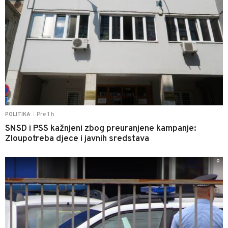
Pre 1 h
POLITIKA
|
SNSD i PSS kažnjeni zbog preuranjene kampanje:
Zloupotreba djece i javnih sredstava
0