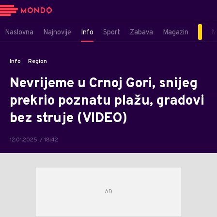
Naslovna
Najnovije
Info
Sport
Zabava
Magazin
M
Info
Region
Nevrijeme u Crnoj Gori, snijeg
prekrio poznatu plažu, gradovi
bez struje (VIDEO)
12.01.2025. / 18:42