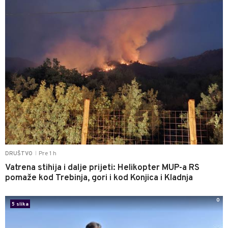
Pre 1 h
DRUŠTVO
|
Vatrena stihija i dalje prijeti: Helikopter MUP-a RS
pomaže kod Trebinja, gori i kod Konjica i Kladnja
0
5 slika