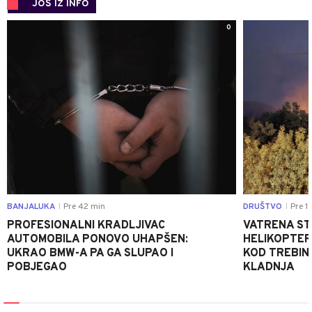
JOŠ IZ INFO
0
BANJALUKA
Pre 42 min
DRUŠTVO
Pre 1 
|
|
PROFESIONALNI KRADLJIVAC
VATRENA STIH
AUTOMOBILA PONOVO UHAPŠEN:
HELIKOPTER
UKRAO BMW-A PA GA SLUPAO I
KOD TREBINJ
POBJEGAO
KLADNJA