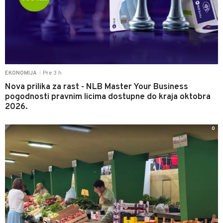
Pre 3 h
EKONOMIJA
|
Nova prilika za rast - NLB Master Your Business
pogodnosti pravnim licima dostupne do kraja oktobra
2026.
0