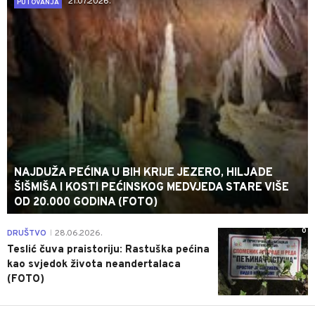
21.07.2026.
PUTOVANJA
NAJDUŽA PEĆINA U BIH KRIJE JEZERO, HILJADE
ŠIŠMIŠA I KOSTI PEĆINSKOG MEDVJEDA STARE VIŠE
OD 20.000 GODINA (FOTO)
0
DRUŠTVO
28.06.2026.
|
Teslić čuva praistoriju: Rastuška pećina
kao svjedok života neandertalaca
(FOTO)