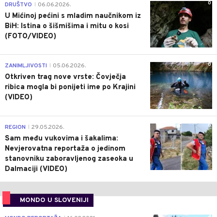
0
DRUŠTVO
06.06.2026.
|
U Mićinoj pećini s mladim naučnikom iz
BiH: Istina o šišmišima i mitu o kosi
(FOTO/VIDEO)
0
ZANIMLJIVOSTI
05.06.2026.
|
Otkriven trag nove vrste: Čovječja
ribica mogla bi ponijeti ime po Krajini
(VIDEO)
0
REGION
29.05.2026.
|
Sam među vukovima i šakalima:
Nevjerovatna reportaža o jedinom
stanovniku zaboravljenog zaseoka u
Dalmaciji (VIDEO)
MONDO U SLOVENIJI
4