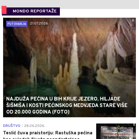
MONDO REPORTAŽE
0
21.07.2026.
PUTOVANJA
NAJDUŽA PEĆINA U BIH KRIJE JEZERO, HILJADE
ŠIŠMIŠA I KOSTI PEĆINSKOG MEDVJEDA STARE VIŠE
OD 20.000 GODINA (FOTO)
0
DRUŠTVO
28.06.2026.
|
Teslić čuva praistoriju: Rastuška pećina