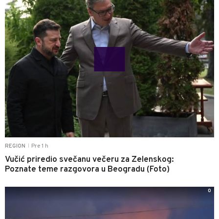
Pre 1 h
REGION
|
Vučić priredio svečanu večeru za Zelenskog:
Poznate teme razgovora u Beogradu (Foto)
0