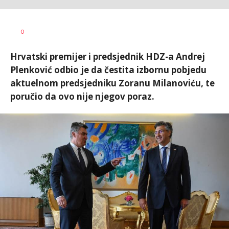
Željko
AUTOR
0
Svitlica
Hrvatski premijer i predsjednik HDZ-a Andrej
Plenković odbio je da čestita izbornu pobjedu
aktuelnom predsjedniku Zoranu Milanoviću, te
poručio da ovo nije njegov poraz.