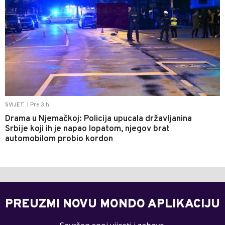
Pre 3 h
SVIJET
|
Drama u Njemačkoj: Policija upucala državljanina
Srbije koji ih je napao lopatom, njegov brat
automobilom probio kordon
PREUZMI NOVU MONDO APLIKACIJU