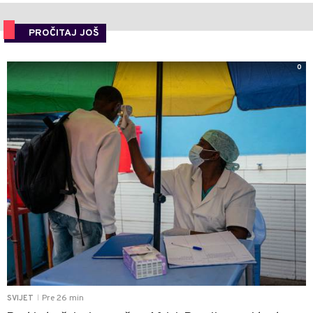
PROČITAJ JOŠ
0
Pre 26 min
SVIJET
|