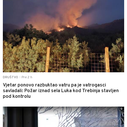
Pre 2 h
DRUŠTVO
|
Vjetar ponovo razbuktao vatru pa je vatrogasci
savladali: Požar iznad sela Luka kod Trebinja stavljen
pod kontrolu
0