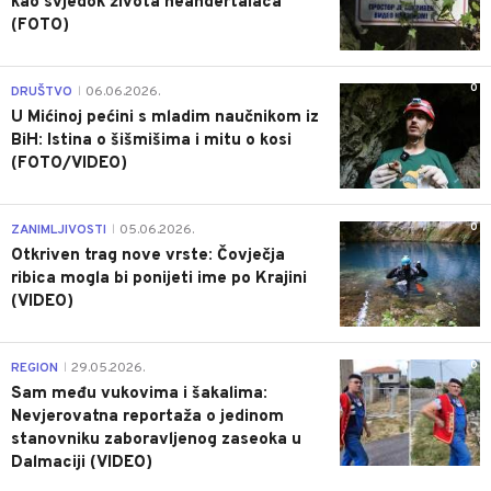
kao svjedok života neandertalaca
(FOTO)
0
DRUŠTVO
06.06.2026.
|
U Mićinoj pećini s mladim naučnikom iz
BiH: Istina o šišmišima i mitu o kosi
(FOTO/VIDEO)
0
ZANIMLJIVOSTI
05.06.2026.
|
Otkriven trag nove vrste: Čovječja
ribica mogla bi ponijeti ime po Krajini
(VIDEO)
0
REGION
29.05.2026.
|
Sam među vukovima i šakalima:
Nevjerovatna reportaža o jedinom
stanovniku zaboravljenog zaseoka u
Dalmaciji (VIDEO)