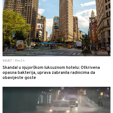
Pre 2 h
SVIJET
|
Skandal u njujorškom luksuznom hotelu: Otkrivena
opasna bakterija, uprava zabranila radnicima da
obavijeste goste
0