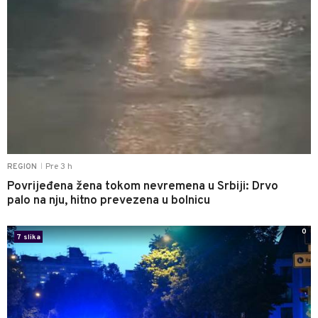
Pre 3 h
REGION
|
Povrijeđena žena tokom nevremena u Srbiji: Drvo
palo na nju, hitno prevezena u bolnicu
0
7 slika