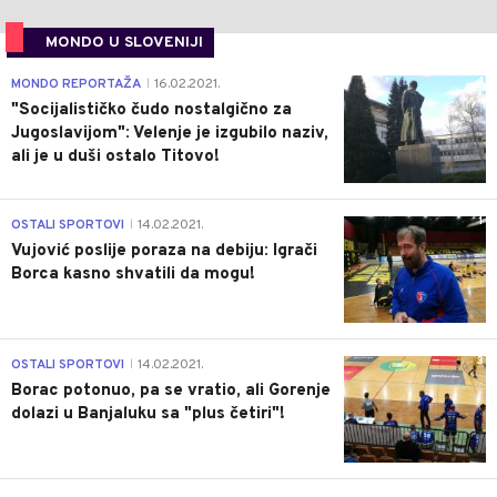
MONDO U SLOVENIJI
4
MONDO REPORTAŽA
16.02.2021.
|
"Socijalističko čudo nostalgično za
Jugoslavijom": Velenje je izgubilo naziv,
ali je u duši ostalo Titovo!
1
OSTALI SPORTOVI
14.02.2021.
|
Vujović poslije poraza na debiju: Igrači
Borca kasno shvatili da mogu!
3
OSTALI SPORTOVI
14.02.2021.
|
Borac potonuo, pa se vratio, ali Gorenje
dolazi u Banjaluku sa "plus četiri"!