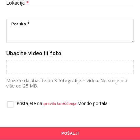
Lokacija
*
Ubacite video ili foto
Možete da ubacite do 3 fotografije ili videa. Ne smije biti
više od 25 MB.
Pristajete na
Mondo portala.
pravila korišćenja
POŠALJI