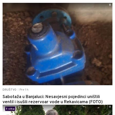
0
Pre 1 h
DRUŠTVO
|
Sabotaža u Banjaluci: Nesavjesni pojedinci uništili
ventil i isušili rezervoar vode u Rekavicama (FOTO)
0
5 slika