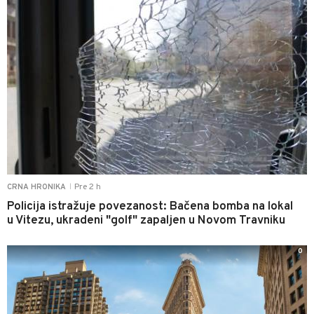
Pre 2 h
CRNA HRONIKA
|
Policija istražuje povezanost: Bačena bomba na lokal
u Vitezu, ukradeni "golf" zapaljen u Novom Travniku
0