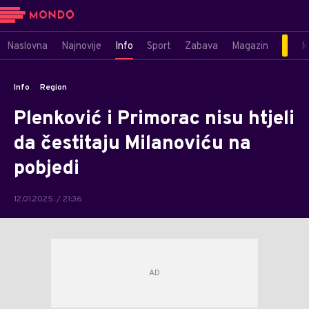
Naslovna
Najnovije
Info
Sport
Zabava
Magazin
M
Info
Region
Plenković i Primorac nisu htjeli
da čestitaju Milanoviću na
pobjedi
12.01.2025. / 21:36