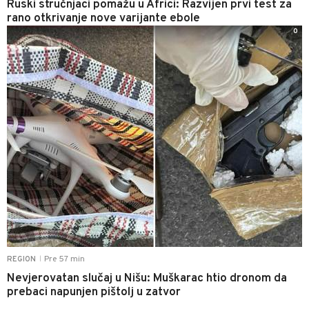
Ruski stručnjaci pomažu u Africi: Razvijen prvi test za
rano otkrivanje nove varijante ebole
0
Pre 57 min
REGION
|
Nevjerovatan slučaj u Nišu: Muškarac htio dronom da
prebaci napunjen pištolj u zatvor