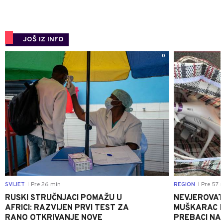
JOŠ IZ INFO
0
SVIJET
Pre 26 min
REGION
Pre 57 
|
|
RUSKI STRUČNJACI POMAŽU U
NEVJEROVATA
AFRICI: RAZVIJEN PRVI TEST ZA
MUŠKARAC H
RANO OTKRIVANJE NOVE
PREBACI NA