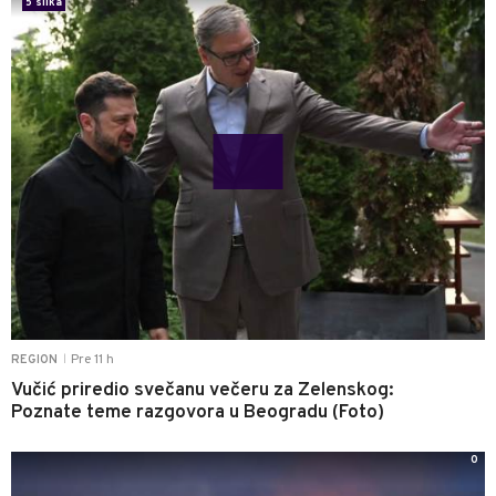
5 slika
Pre 11 h
REGION
|
Vučić priredio svečanu večeru za Zelenskog:
Poznate teme razgovora u Beogradu (Foto)
0