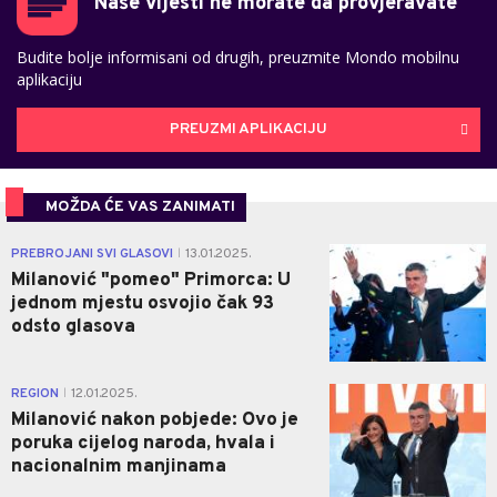
Naše vijesti ne morate da provjeravate
Budite bolje informisani od drugih, preuzmite Mondo mobilnu
aplikaciju
PREUZMI APLIKACIJU
MOŽDA ĆE VAS ZANIMATI
0
PREBROJANI SVI GLASOVI
13.01.2025.
|
Milanović "pomeo" Primorca: U
jednom mjestu osvojio čak 93
odsto glasova
0
REGION
12.01.2025.
|
Milanović nakon pobjede: Ovo je
poruka cijelog naroda, hvala i
nacionalnim manjinama