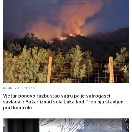
Pre 12 h
DRUŠTVO
|
Vjetar ponovo razbuktao vatru pa je vatrogasci
savladali: Požar iznad sela Luka kod Trebinja stavljen
pod kontrolu
0