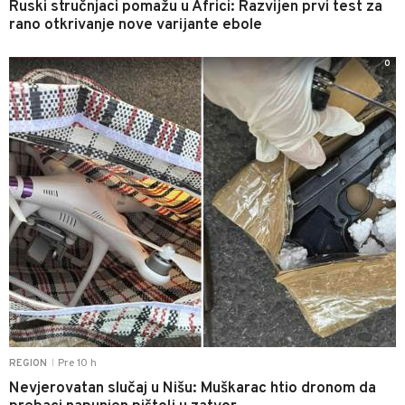
Ruski stručnjaci pomažu u Africi: Razvijen prvi test za
rano otkrivanje nove varijante ebole
0
Pre 10 h
REGION
|
Nevjerovatan slučaj u Nišu: Muškarac htio dronom da