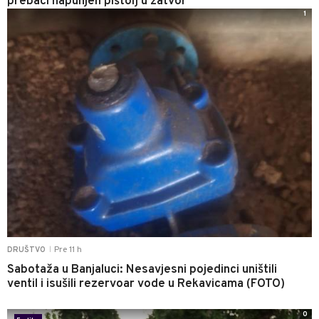
prebaci napunjen pištolj u zatvor
1
Pre 11 h
DRUŠTVO
|
Sabotaža u Banjaluci: Nesavjesni pojedinci uništili
ventil i isušili rezervoar vode u Rekavicama (FOTO)
0