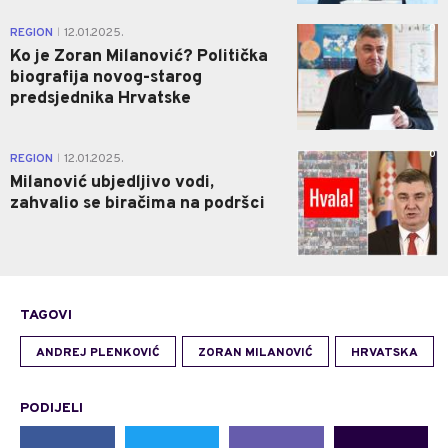
0
REGION
12.01.2025.
|
Ko je Zoran Milanović? Politička
biografija novog-starog
predsjednika Hrvatske
0
REGION
12.01.2025.
|
Milanović ubjedljivo vodi,
zahvalio se biračima na podršci
TAGOVI
ANDREJ PLENKOVIĆ
ZORAN MILANOVIĆ
HRVATSKA
PODIJELI