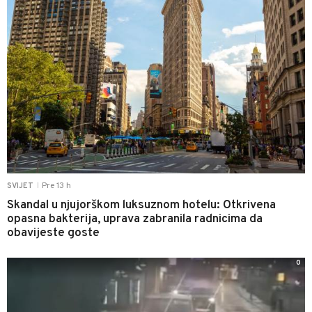
Pre 13 h
SVIJET
|
Skandal u njujorškom luksuznom hotelu: Otkrivena
opasna bakterija, uprava zabranila radnicima da
obavijeste goste
0