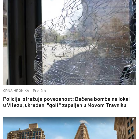
Pre 12 h
CRNA HRONIKA
|
Policija istražuje povezanost: Bačena bomba na lokal
u Vitezu, ukradeni "golf" zapaljen u Novom Travniku
0