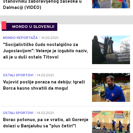
stanovniku zaboravljenog zaseoka u
Dalmaciji (VIDEO)
MONDO U SLOVENIJI
4
MONDO REPORTAŽA
16.02.2021.
|
"Socijalističko čudo nostalgično za
Jugoslavijom": Velenje je izgubilo naziv,
ali je u duši ostalo Titovo!
1
OSTALI SPORTOVI
14.02.2021.
|
Vujović poslije poraza na debiju: Igrači
Borca kasno shvatili da mogu!
3
OSTALI SPORTOVI
14.02.2021.
|
Borac potonuo, pa se vratio, ali Gorenje
dolazi u Banjaluku sa "plus četiri"!