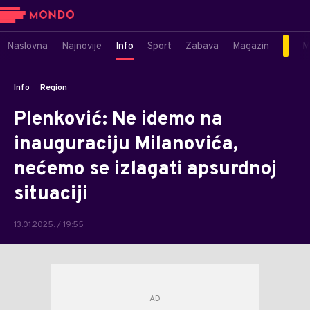
Naslovna
Najnovije
Info
Sport
Zabava
Magazin
M
Info
Region
Plenković: Ne idemo na
inauguraciju Milanovića,
nećemo se izlagati apsurdnoj
situaciji
13.01.2025. / 19:55