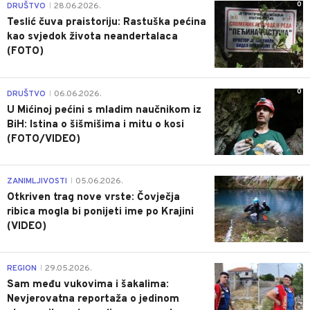
0
DRUŠTVO
28.06.2026.
|
Teslić čuva praistoriju: Rastuška pećina
kao svjedok života neandertalaca
(FOTO)
0
DRUŠTVO
06.06.2026.
|
U Mićinoj pećini s mladim naučnikom iz
BiH: Istina o šišmišima i mitu o kosi
(FOTO/VIDEO)
0
ZANIMLJIVOSTI
05.06.2026.
|
Otkriven trag nove vrste: Čovječja
ribica mogla bi ponijeti ime po Krajini
(VIDEO)
0
REGION
29.05.2026.
|
Sam među vukovima i šakalima:
Nevjerovatna reportaža o jedinom