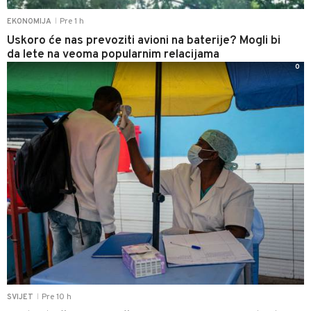
Pre 1 h
EKONOMIJA
|
Uskoro će nas prevoziti avioni na baterije? Mogli bi
da lete na veoma popularnim relacijama
0
Pre 10 h
SVIJET
|