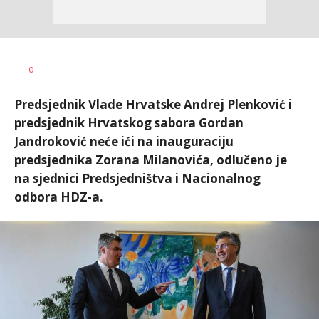
Dušan
AUTOR
0
Volaš
Predsjednik Vlade Hrvatske Andrej Plenković i
predsjednik Hrvatskog sabora Gordan
Jandroković neće ići na inauguraciju
predsjednika Zorana Milanovića, odlučeno je
na sjednici Predsjedništva i Nacionalnog
odbora HDZ-a.