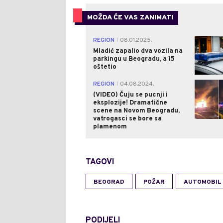
MOŽDA ĆE VAS ZANIMATI
REGION
08.01.2025.
|
Mladić zapalio dva vozila na
parkingu u Beogradu, a 15
oštetio
REGION
04.08.2024.
|
(VIDEO) Čuju se pucnji i
eksplozije! Dramatične
scene na Novom Beogradu,
vatrogasci se bore sa
plamenom
TAGOVI
BEOGRAD
POŽAR
AUTOMOBIL
PODIJELI