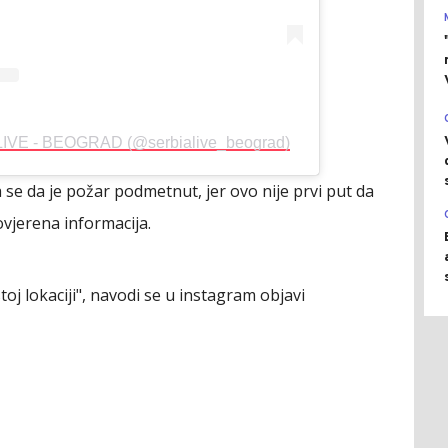
 LIVE - BEOGRAD (@serbialive_beograd)
e da je požar podmetnut, jer ovo nije prvi put da
rovjerena informacija.
stoj lokaciji", navodi se u instagram objavi