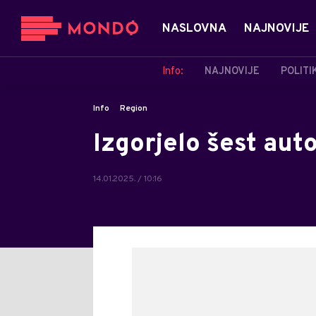
NASLOVNA
NAJNOVIJE
Info:
NAJNOVIJE
POLITI
Info
Region
Izgorjelo šest au
14.01.2025. / 10:16