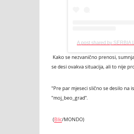
A post shared by SERBIA
Kako se nezvanično prenosi, sumnja s
se desi ovakva situacija, ali to nije p
"Pre par mjeseci slično se desilo na i
"moj_beo_grad".
(
Blic
/MONDO)