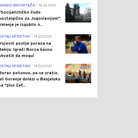
4
MONDO REPORTAŽA
16.02.2021.
|
"Socijalističko čudo
nostalgično za Jugoslavijom":
Velenje je izgubilo n...
1
OSTALI SPORTOVI
14.02.2021.
|
Vujović poslije poraza na
debiju: Igrači Borca kasno
shvatili da mogu!
3
OSTALI SPORTOVI
14.02.2021.
|
Borac potonuo, pa se vratio,
ali Gorenje dolazi u Banjaluku
sa "plus čet...