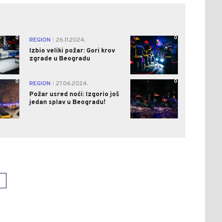
0
0
REGION
26.11.2024.
|
Izbio veliki požar: Gori krov
zgrade u Beogradu
0
0
REGION
27.06.2024.
|
Požar usred noći: Izgorio još
jedan splav u Beogradu!