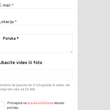
E-mail
*
Lokacija
*
Ubacite video ili foto
Možete da ubacite do 3 fotografije ili videa. Ne
smije biti više od 25 MB.
Pristajete na
pravila korišćenja
Mondo
portala.