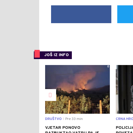
JOŠ IZ INFO
0
DRUŠTVO
Pre 33 min
CRNA HRO
|
VJETAR PONOVO
POLICIJ