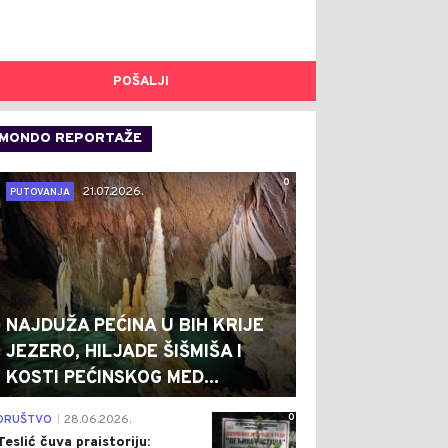
POŠALJI
MONDO REPORTAŽE
0
21.07.2026.
PUTOVANJA
NAJDUŽA PEĆINA U BIH KRIJE
JEZERO, HILJADE ŠIŠMIŠA I
KOSTI PEĆINSKOG MED...
0
DRUŠTVO
28.06.2026.
|
Teslić čuva praistoriju: