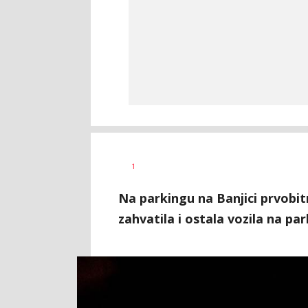
Jana
AUTOR
1
Desovski
Na parkingu na Banjici prvobitn
zahvatila i ostala vozila na pa