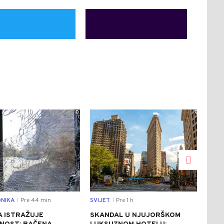
0
0
NIKA
Pre 44 min
SVIJET
Pre 1 h
REGI
|
|
A ISTRAŽUJE
SKANDAL U NJUJORŠKOM
POV