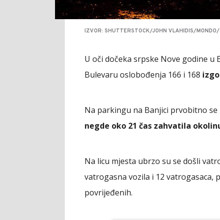
IZVOR: SHUTTERSTOCK/JOHN VLAHIDIS/MONDO/
U oči dočeka srpske Nove godine u B
Bulevaru oslobođenja 166 i 168
izgo
Na parkingu na Banjici prvobitno se
negde oko 21 čas zahvatila okolinu
Na licu mjesta ubrzo su se došli vatr
vatrogasna vozila i 12 vatrogasaca, po
povrijeđenih.