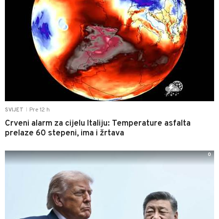
Pre 12 h
SVIJET
|
Crveni alarm za cijelu Italiju: Temperature asfalta
prelaze 60 stepeni, ima i žrtava
0