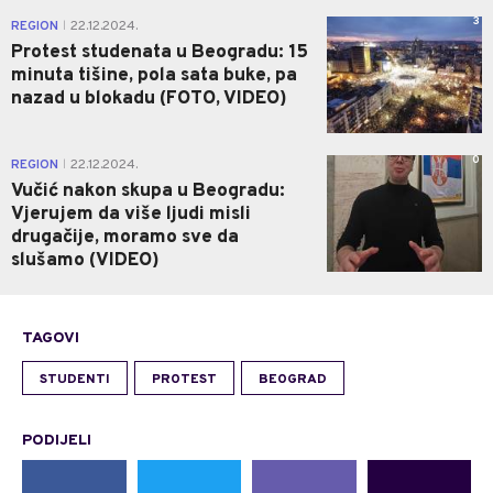
3
REGION
22.12.2024.
|
Protest studenata u Beogradu: 15
minuta tišine, pola sata buke, pa
nazad u blokadu (FOTO, VIDEO)
0
REGION
22.12.2024.
|
Vučić nakon skupa u Beogradu:
Vjerujem da više ljudi misli
drugačije, moramo sve da
slušamo (VIDEO)
TAGOVI
STUDENTI
PROTEST
BEOGRAD
PODIJELI