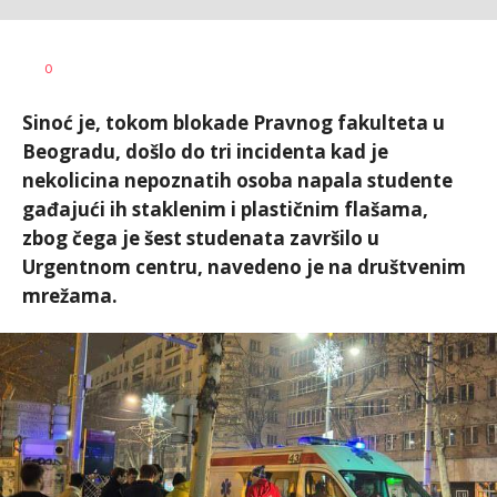
Nikolina
AUTOR
0
Damjanić
Sinoć je, tokom blokade Pravnog fakulteta u
Beogradu, došlo do tri incidenta kad je
nekolicina nepoznatih osoba napala studente
gađajući ih staklenim i plastičnim flašama,
zbog čega je šest studenata završilo u
Urgentnom centru, navedeno je na društvenim
mrežama.