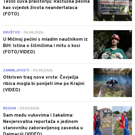
Teslić čuva praistoriju: Rastuška pećina
kao svjedok života neandertalaca
(FOTO)
0
DRUŠTVO
06.06.2026.
|
U Mićinoj pećini s mladim naučnikom iz
BiH: Istina o šišmišima i mitu o kosi
(FOTO/VIDEO)
0
ZANIMLJIVOSTI
05.06.2026.
|
Otkriven trag nove vrste: Čovječja
ribica mogla bi ponijeti ime po Krajini
(VIDEO)
0
REGION
29.05.2026.
|
Sam među vukovima i šakalima:
Nevjerovatna reportaža o jedinom
stanovniku zaboravljenog zaseoka u
Dalmaciji (VIDEO)