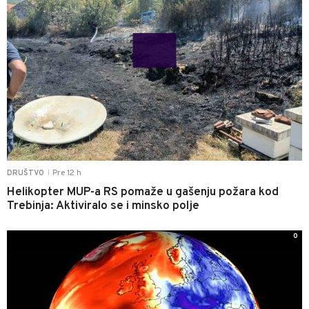
Pre 12 h
DRUŠTVO
|
Helikopter MUP-a RS pomaže u gašenju požara kod
Trebinja: Aktiviralo se i minsko polje
0