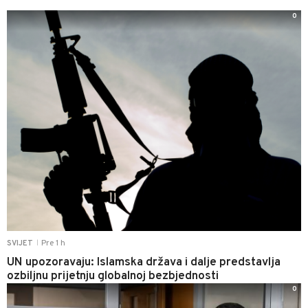
0
Pre 1 h
SVIJET
|
UN upozoravaju: Islamska država i dalje predstavlja
ozbiljnu prijetnju globalnoj bezbjednosti
0