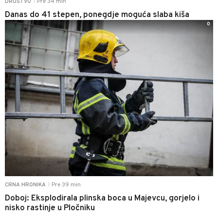
Pre 34 min
DRUŠTVO
|
Danas do 41 stepen, ponegdje moguća slaba kiša
0
Pre 39 min
CRNA HRONIKA
|
Doboj: Eksplodirala plinska boca u Majevcu, gorjelo i
nisko rastinje u Pločniku