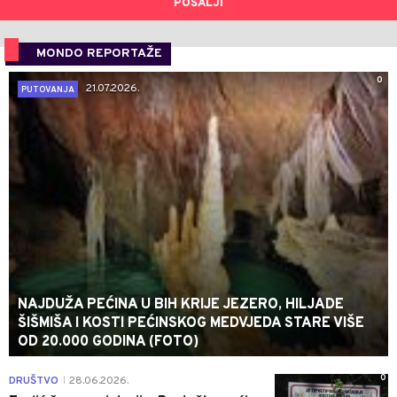
POŠALJI
MONDO REPORTAŽE
0
21.07.2026.
PUTOVANJA
NAJDUŽA PEĆINA U BIH KRIJE JEZERO, HILJADE
ŠIŠMIŠA I KOSTI PEĆINSKOG MEDVJEDA STARE VIŠE
OD 20.000 GODINA (FOTO)
0
DRUŠTVO
28.06.2026.
|