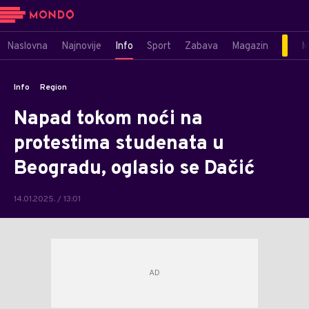
Naslovna
Najnovije
Info
Sport
Zabava
Magazin
M
Info
Region
Napad tokom noći na
protestima studenata u
Beogradu, oglasio se Dačić
14.01.2025. / 13:01