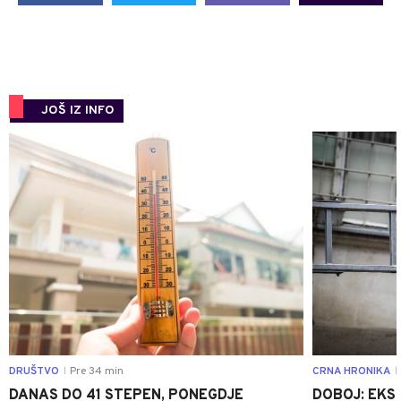
JOŠ IZ INFO
0
DRUŠTVO
Pre 34 min
CRNA HRONIKA
|
|
DANAS DO 41 STEPEN, PONEGDJE
DOBOJ: EKS