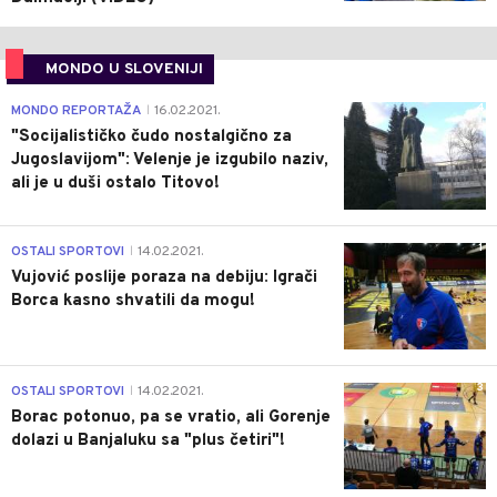
MONDO U SLOVENIJI
4
MONDO REPORTAŽA
16.02.2021.
|
"Socijalističko čudo nostalgično za
Jugoslavijom": Velenje je izgubilo naziv,
ali je u duši ostalo Titovo!
1
OSTALI SPORTOVI
14.02.2021.
|
Vujović poslije poraza na debiju: Igrači
Borca kasno shvatili da mogu!
3
OSTALI SPORTOVI
14.02.2021.
|
Borac potonuo, pa se vratio, ali Gorenje
dolazi u Banjaluku sa "plus četiri"!