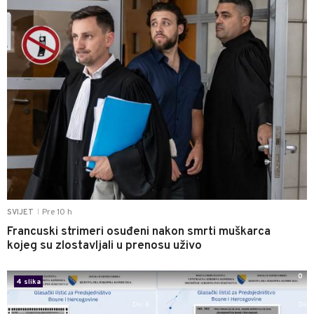
Pre 10 h
SVIJET
|
Francuski strimeri osuđeni nakon smrti muškarca
kojeg su zlostavljali u prenosu uživo
0
4 slika