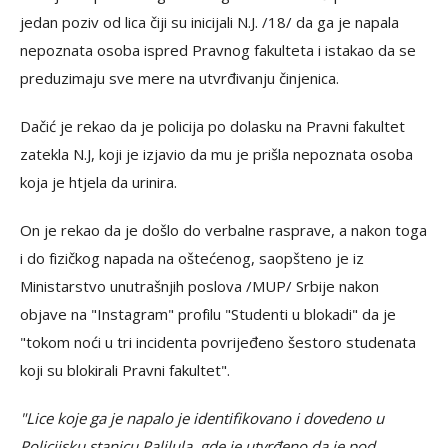
jedan poziv od lica čiji su inicijali N.J. /18/ da ga je napala
nepoznata osoba ispred Pravnog fakulteta i istakao da se
preduzimaju sve mere na utvrđivanju činjenica.
Dačić je rekao da je policija po dolasku na Pravni fakultet
zatekla N.J, koji je izjavio da mu je prišla nepoznata osoba
koja je htjela da urinira.
On je rekao da je došlo do verbalne rasprave, a nakon toga
i do fizičkog napada na oštećenog, saopšteno je iz
Ministarstvo unutrašnjih poslova /MUP/ Srbije nakon
objave na "Instagram" profilu "Studenti u blokadi" da je
"tokom noći u tri incidenta povrijeđeno šestoro studenata
koji su blokirali Pravni fakultet".
"Lice koje ga je napalo je identifikovano i dovedeno u
Policijsku stanicu Palilula, gde je utvrđeno da je pod