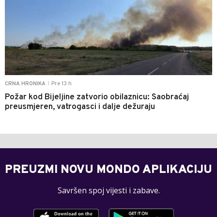
Pre 13 h
CRNA HRONIKA
|
Požar kod Bijeljine zatvorio obilaznicu: Saobraćaj
preusmjeren, vatrogasci i dalje dežuraju
PREUZMI NOVU MONDO APLIKACIJU
Savršen spoj vijesti i zabave.