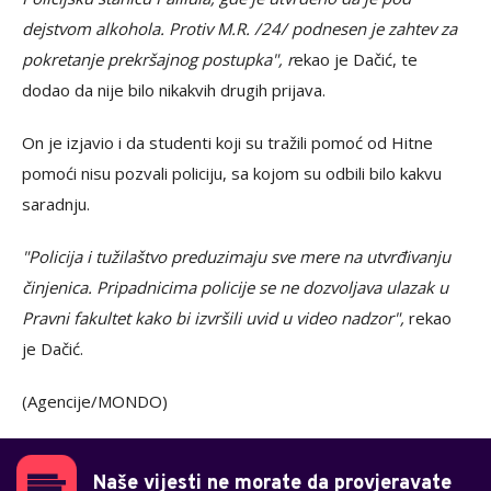
dejstvom alkohola. Protiv M.R. /24/ podnesen je zahtev za
pokretanje prekršajnog postupka", r
ekao je Dačić, te
dodao da nije bilo nikakvih drugih prijava.
On je izjavio i da studenti koji su tražili pomoć od Hitne
pomoći nisu pozvali policiju, sa kojom su odbili bilo kakvu
saradnju.
"Policija i tužilaštvo preduzimaju sve mere na utvrđivanju
činjenica. Pripadnicima policije se ne dozvoljava ulazak u
Pravni fakultet kako bi izvršili uvid u video nadzor",
rekao
je Dačić.
(Agencije/MONDO)
Naše vijesti ne morate da provjeravate