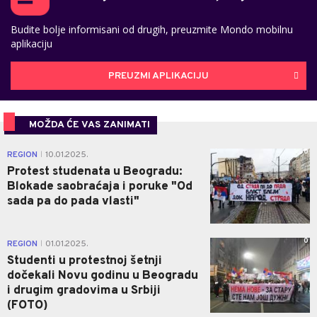
Budite bolje informisani od drugih, preuzmite Mondo mobilnu
aplikaciju
PREUZMI APLIKACIJU
MOŽDA ĆE VAS ZANIMATI
0
REGION
10.01.2025.
|
Protest studenata u Beogradu:
Blokade saobraćaja i poruke "Od
sada pa do pada vlasti"
0
REGION
01.01.2025.
|
Studenti u protestnoj šetnji
dočekali Novu godinu u Beogradu
i drugim gradovima u Srbiji
(FOTO)