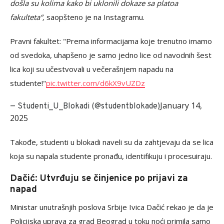
došla su kolima kako bi uklonili dokaze sa platoa
fakulteta“,
saopšteno je na Instagramu.
Pravni fakultet: "Prema informacijama koje trenutno imamo
od svedoka, uhapšeno je samo jedno lice od navodnih šest
lica koji su učestvovali u večerašnjem napadu na
studente!"
pic.twitter.com/d6kX9vUZDz
January 14,
— Studenti_U_Blokadi (@studentblokade)
2025
Takođe, studenti u blokadi naveli su da zahtjevaju da se lica
koja su napala studente pronađu, identifikuju i procesuiraju.
Dačić: Utvrđuju se činjenice po prijavi za
napad
Ministar unutrašnjih poslova Srbije Ivica Dačić rekao je da je
Policijska uprava za grad Beograd u toku noći primila samo