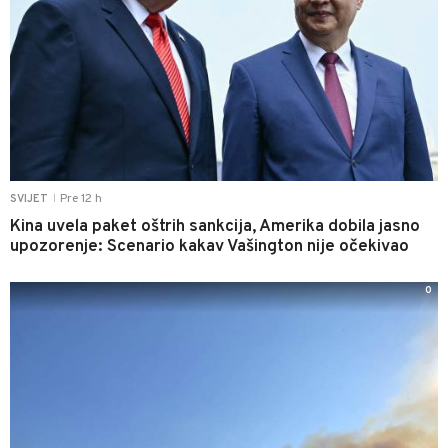
Pre 12 h
SVIJET
|
Kina uvela paket oštrih sankcija, Amerika dobila jasno
upozorenje: Scenario kakav Vašington nije očekivao
0