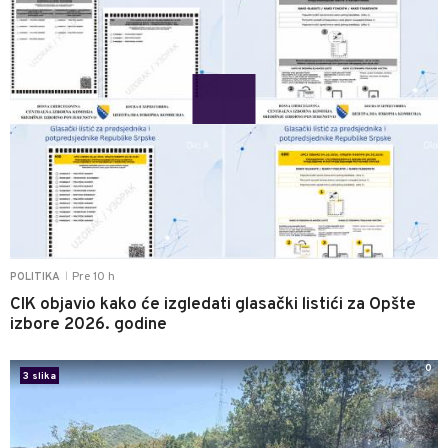
Pre 10 h
POLITIKA
|
CIK objavio kako će izgledati glasački listići za Opšte
izbore 2026. godine
0
3 slika