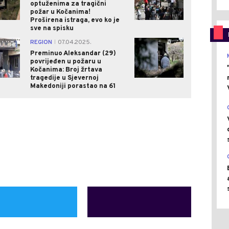
optuženima za tragični
požar u Kočanima!
Proširena istraga, evo ko je
sve na spisku
0
0
REGION
07.04.2025.
|
Preminuo Aleksandar (29)
povrijeđen u požaru u
Kočanima: Broj žrtava
tragedije u Sjevernoj
Makedoniji porastao na 61