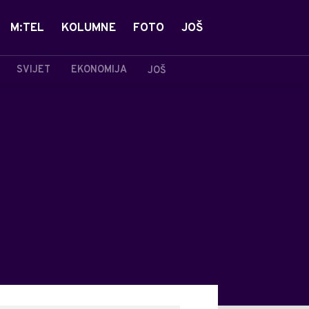
M:TEL
KOLUMNE
FOTO
JOŠ
SVIJET
EKONOMIJA
JOŠ