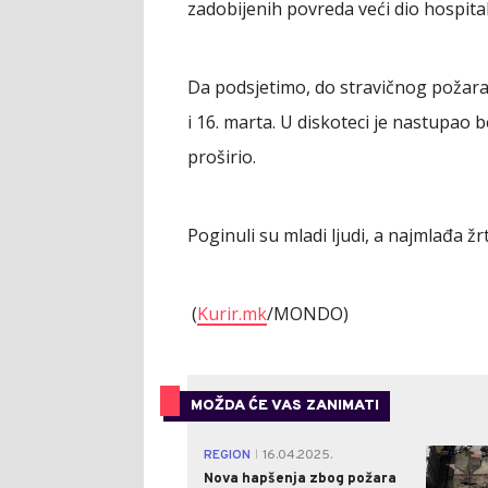
zadobijenih povreda veći dio hospital
Da podsjetimo, do stravičnog požara 
i 16. marta. U diskoteci je nastupao 
proširio.
Poginuli su mladi ljudi, a najmlađa žr
(
Kurir.mk
/MONDO)
MOŽDA ĆE VAS ZANIMATI
REGION
16.04.2025.
|
Nova hapšenja zbog požara