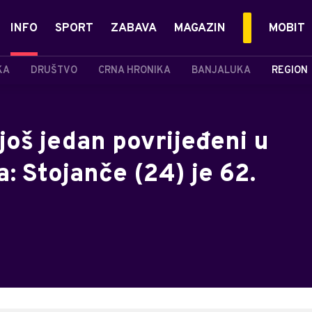
INFO
SPORT
ZABAVA
MAGAZIN
MOBIT
KA
DRUŠTVO
CRNA HRONIKA
BANJALUKA
REGION
oš jedan povrijeđeni u
 Stojanče (24) je 62.