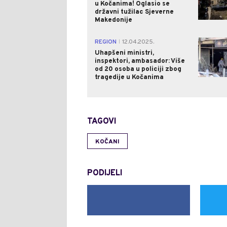
u Kočanima! Oglasio se
državni tužilac Sjeverne
Makedonije
REGION
12.04.2025.
|
Uhapšeni ministri,
inspektori, ambasador: Više
od 20 osoba u policiji zbog
tragedije u Kočanima
TAGOVI
KOČANI
PODIJELI