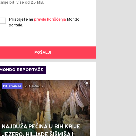
smije biti više od 25 MB.
Pristajete na
pravila korišćenja
Mondo
portala.
POŠALJI
MONDO REPORTAŽE
0
21.07.2026.
PUTOVANJA
NAJDUŽA PEĆINA U BIH KRIJE
JEZERO, HILJADE ŠIŠMIŠA I