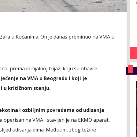
 požara u Kočanima. On je danas preminuo na VMA u
ana, prema inicijalnoj trijaži koju su obavile
ječenje na VMA u Beogradu i koji je
i u kritičnom stanju.
opekotina i ozbiljnim povredama od udisanja
ila operisan na VMA i stavljen je na EKMO aparat,
slijed udisanja dima. Međutim, zbog težine