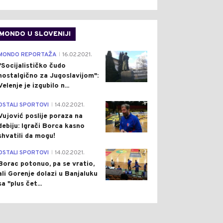
MONDO U SLOVENIJI
4
MONDO REPORTAŽA
16.02.2021.
|
"Socijalističko čudo
nostalgično za Jugoslavijom":
Velenje je izgubilo n...
1
OSTALI SPORTOVI
14.02.2021.
|
Vujović poslije poraza na
debiju: Igrači Borca kasno
shvatili da mogu!
3
OSTALI SPORTOVI
14.02.2021.
|
Borac potonuo, pa se vratio,
ali Gorenje dolazi u Banjaluku
sa "plus čet...