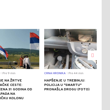
0
0
Pre 9 min
CRNA HRONIKA
Pre 44 min
DRU
|
|
JE NA ŽRTVE
HAPŠENJE U TREBINJU:
APE
AČKE CESTE:
POLICIJA U "SMARTU"
REP
ENA 31 GODINA OD
PRONAŠLA DROGU (FOTO)
ŠTE
APADA NA
SPR
LIČKU KOLONU