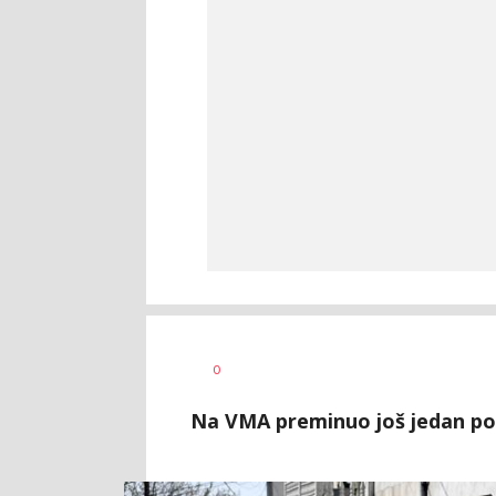
Jana
AUTOR
0
Desovski
Na VMA preminuo još jedan pov