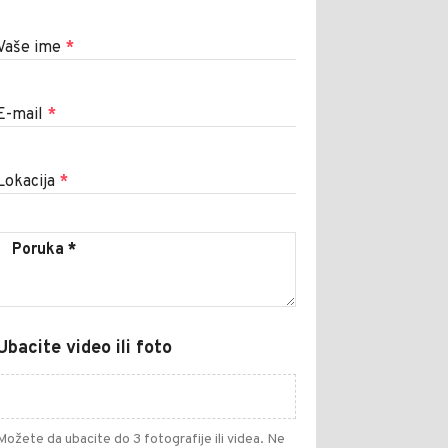
Vaše ime
*
E-mail
*
Lokacija
*
Ubacite video ili foto
Možete da ubacite do 3 fotografije ili videa. Ne