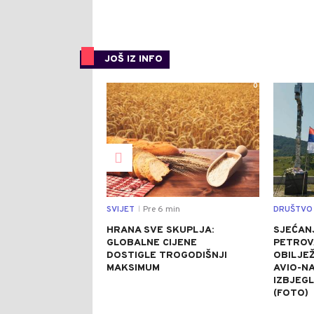
JOŠ IZ INFO
0
SVIJET
Pre 6 min
DRUŠTVO
|
HRANA SVE SKUPLJA:
SJEĆAN
GLOBALNE CIJENE
PETROV
DOSTIGLE TROGODIŠNJI
OBILJEŽ
MAKSIMUM
AVIO-N
IZBJEG
(FOTO)