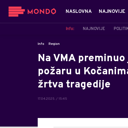
NASLOVNA
NAJNOVIJE
Info:
NAJNOVIJE
POLITI
Info
Region
Na VMA preminuo j
požaru u Kočanima:
žrtva tragedije
17.04.2025. / 15:45