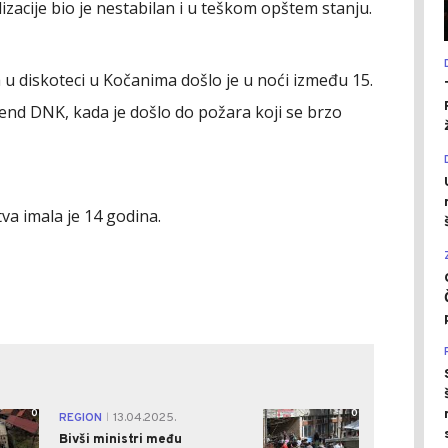
izacije bio je nestabilan i u teškom opštem stanju.
u diskoteci u Kočanima došlo je u noći između 15.
bend DNK, kada je došlo do požara koji se brzo
tva imala je 14 godina.
0
0
REGION
13.04.2025.
|
Bivši ministri među