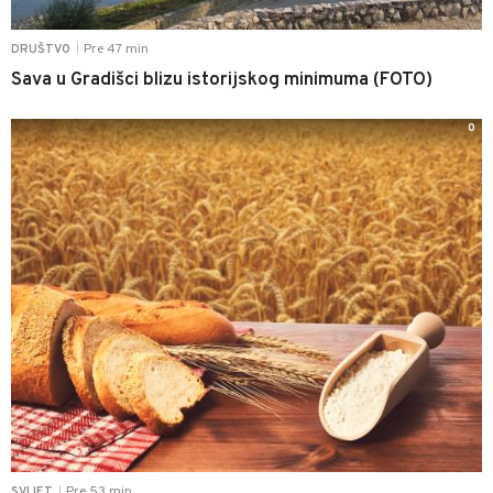
Pre 47 min
DRUŠTVO
|
Sava u Gradišci blizu istorijskog minimuma (FOTO)
0
Pre 53 min
SVIJET
|