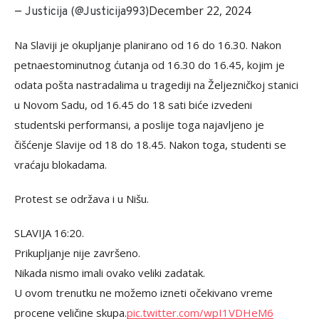
December 22, 2024
— Justicija (@Justicija993)
Na Slaviji je okupljanje planirano od 16 do 16.30. Nakon
petnaestominutnog ćutanja od 16.30 do 16.45, kojim je
odata pošta nastradalima u tragediji na Željezničkoj stanici
u Novom Sadu, od 16.45 do 18 sati biće izvedeni
studentski performansi, a poslije toga najavljeno je
čišćenje Slavije od 18 do 18.45. Nakon toga, studenti se
vraćaju blokadama.
Protest se održava i u Nišu.
SLAVIJA 16:20.
Prikupljanje nije završeno.
Nikada nismo imali ovako veliki zadatak.
U ovom trenutku ne možemo izneti očekivano vreme
procene veličine skupa.
pic.twitter.com/wpI1VDHeM6