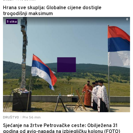
Hrana sve skuplja: Globalne cijene dostigle
trogodišnji maksimum
0
5 slika
Pre 56 min
DRUŠTVO
|
Sjećanje na žrtve Petrovačke ceste: Obilježena 31
godina od avio-napada na izbjegličku kolonu (FOTO)