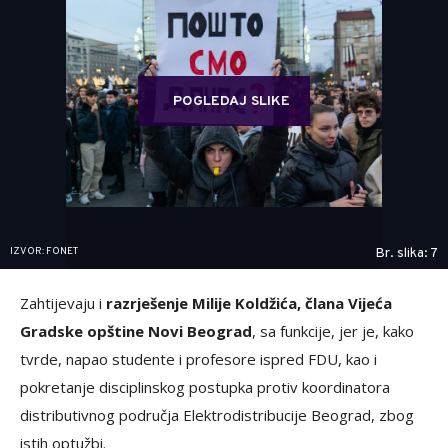
POGLEDAJ SLIKE
IZVOR: FONET
Br. slika: 7
Zahtijevaju i
razrješenje Milije Koldžića, člana Vijeća
Gradske opštine Novi Beograd
, sa funkcije, jer je, kako
tvrde, napao studente i profesore ispred FDU, kao i
pokretanje disciplinskog postupka protiv koordinatora
distributivnog područja Elektrodistribucije Beograd, zbog
istih optužbi.