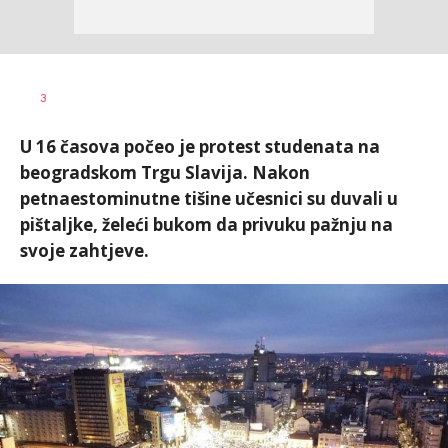
Vesna
AUTOR
3
Kerkez
U 16 časova počeo je protest studenata na
beogradskom Trgu Slavija. Nakon
petnaestominutne tišine učesnici su duvali u
pištaljke, želeći bukom da privuku pažnju na
svoje zahtjeve.