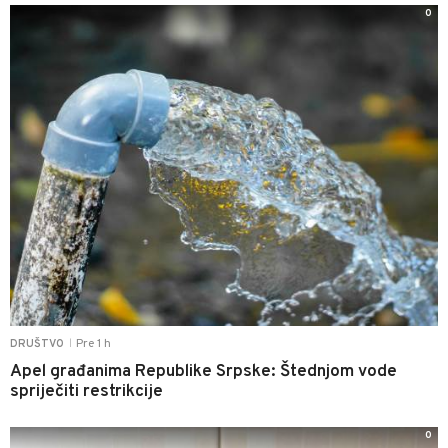
0
Pre 1 h
DRUŠTVO
|
Apel građanima Republike Srpske: Štednjom vode
spriječiti restrikcije
0