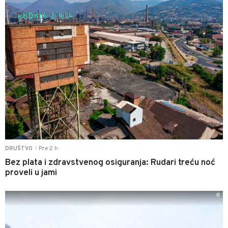
Pre 2 h
DRUŠTVO
|
Bez plata i zdravstvenog osiguranja: Rudari treću noć
proveli u jami
0