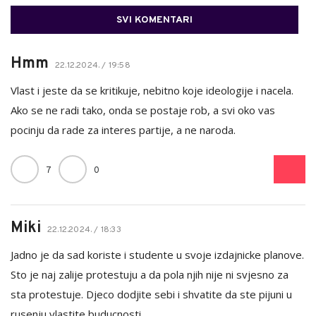
SVI KOMENTARI
Hmm
22.12.2024. / 19:58
Vlast i jeste da se kritikuje, nebitno koje ideologije i nacela.
Ako se ne radi tako, onda se postaje rob, a svi oko vas
pocinju da rade za interes partije, a ne naroda.
7
0
Miki
22.12.2024. / 18:33
Jadno je da sad koriste i studente u svoje izdajnicke planove.
Sto je naj zalije protestuju a da pola njih nije ni svjesno za
sta protestuje. Djeco dodjite sebi i shvatite da ste pijuni u
rusenju vlastite buducnosti