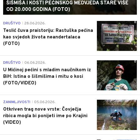
ŠIŠMIŠA I KOSTI PEĆINSKOG MEDVJEDA STARE VIŠE
OD 20.000 GODINA (FOTO)
0
DRUŠTVO
28.06.2026.
|
Teslić čuva praistoriju: Rastuška pećina
kao svjedok života neandertalaca
(FOTO)
0
DRUŠTVO
06.06.2026.
|
U Mićinoj pećini s mladim naučnikom iz
BiH: Istina o šišmišima i mitu o kosi
(FOTO/VIDEO)
0
ZANIMLJIVOSTI
05.06.2026.
|
Otkriven trag nove vrste: Čovječja
ribica mogla bi ponijeti ime po Krajini
(VIDEO)