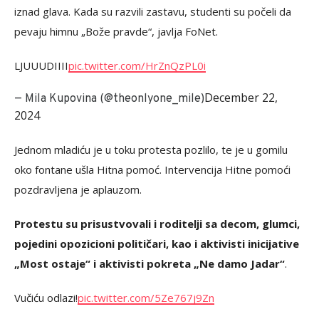
iznad glava. Kada su razvili zastavu, studenti su počeli da
pevaju himnu „Bože pravde“, javlja FoNet.
LJUUUDIIII
pic.twitter.com/HrZnQzPL0i
December 22,
— Mila Kupovina (@theonlyone_mile)
2024
Jednom mladiću je u toku protesta pozlilo, te je u gomilu
oko fontane ušla Hitna pomoć. Intervencija Hitne pomoći
pozdravljena je aplauzom.
Protestu su prisustvovali i roditelji sa decom, glumci,
pojedini opozicioni političari, kao i aktivisti inicijative
„Most ostaje“ i aktivisti pokreta „Ne damo Jadar“
.
Vučiću odlazi!
pic.twitter.com/5Ze767j9Zn