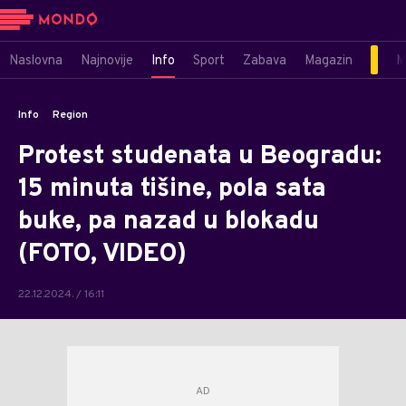
Naslovna
Najnovije
Info
Sport
Zabava
Magazin
M
Info
Region
Protest studenata u Beogradu:
15 minuta tišine, pola sata
buke, pa nazad u blokadu
(FOTO, VIDEO)
22.12.2024. / 16:11