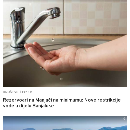
Pre 1 h
DRUŠTVO
|
Rezervoari na Manjači na minimumu: Nove restrikcije
vode u dijelu Banjaluke
0