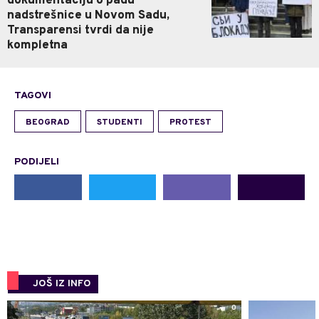
dokumentaciju o padu
nadstrešnice u Novom Sadu,
Transparensi tvrdi da nije
kompletna
TAGOVI
BEOGRAD
STUDENTI
PROTEST
PODIJELI
JOŠ IZ INFO
0