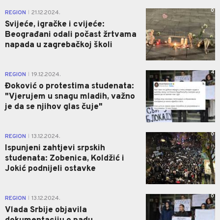
0
REGION
21.12.2024.
|
Svijeće, igračke i cvijeće:
Beograđani odali počast žrtvama
napada u zagrebačkoj školi
4
REGION
19.12.2024.
|
Đoković o protestima studenata:
"Vjerujem u snagu mladih, važno
je da se njihov glas čuje"
0
REGION
13.12.2024.
|
Ispunjeni zahtjevi srpskih
studenata: Zobenica, Koldžić i
Jokić podnijeli ostavke
0
REGION
13.12.2024.
|
Vlada Srbije objavila