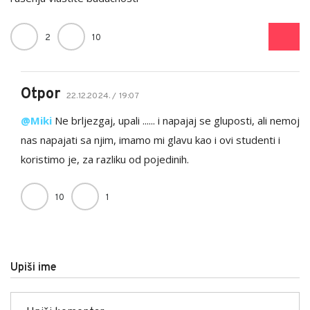
2
10
Otpor
22.12.2024. / 19:07
@Miki
Ne brljezgaj, upali ...... i napajaj se gluposti, ali nemoj
nas napajati sa njim, imamo mi glavu kao i ovi studenti i
koristimo je, za razliku od pojedinih.
10
1
Upiši ime