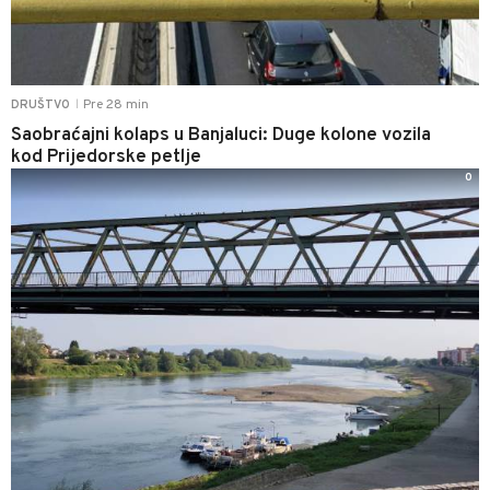
Pre 28 min
DRUŠTVO
|
Saobraćajni kolaps u Banjaluci: Duge kolone vozila
kod Prijedorske petlje
0