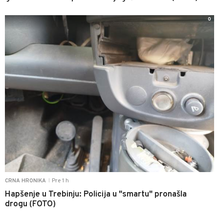
0
Pre 1 h
CRNA HRONIKA
|
Hapšenje u Trebinju: Policija u "smartu" pronašla
drogu (FOTO)