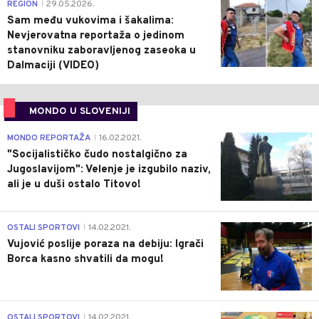
0
REGION
29.05.2026.
|
Sam među vukovima i šakalima:
Nevjerovatna reportaža o jedinom
stanovniku zaboravljenog zaseoka u
Dalmaciji (VIDEO)
MONDO U SLOVENIJI
4
MONDO REPORTAŽA
16.02.2021.
|
"Socijalističko čudo nostalgično za
Jugoslavijom": Velenje je izgubilo naziv,
ali je u duši ostalo Titovo!
1
OSTALI SPORTOVI
14.02.2021.
|
Vujović poslije poraza na debiju: Igrači
Borca kasno shvatili da mogu!
3
OSTALI SPORTOVI
14.02.2021.
|