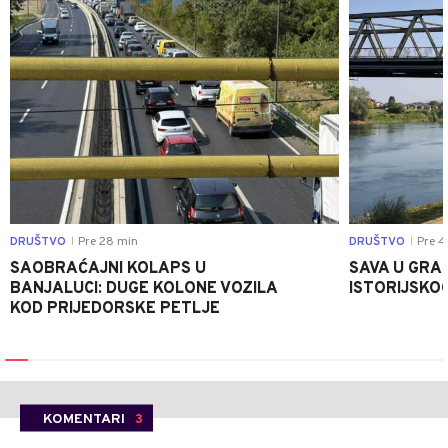
DRUŠTVO
Pre 28 min
DRUŠTVO
Pre 4
|
|
SAOBRAĆAJNI KOLAPS U
SAVA U GRAD
BANJALUCI: DUGE KOLONE VOZILA
ISTORIJSKOG
KOD PRIJEDORSKE PETLJE
KOMENTARI
3