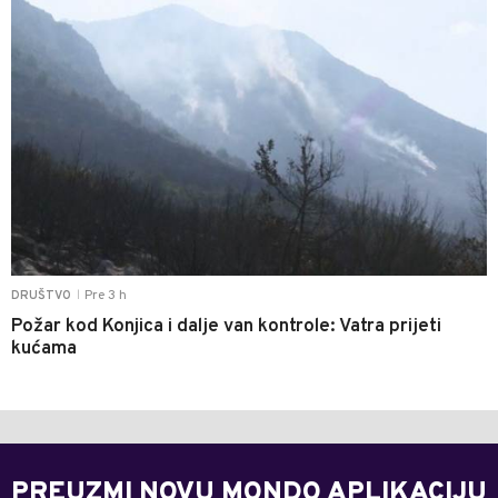
Pre 3 h
DRUŠTVO
|
Požar kod Konjica i dalje van kontrole: Vatra prijeti
kućama
PREUZMI NOVU MONDO APLIKACIJU