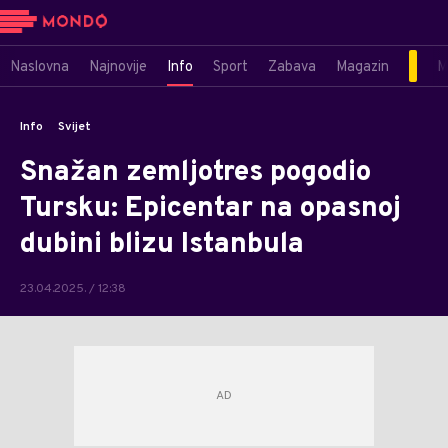
Naslovna
Najnovije
Info
Sport
Zabava
Magazin
M
Info
Svijet
Snažan zemljotres pogodio
Tursku: Epicentar na opasnoj
dubini blizu Istanbula
23.04.2025. / 12:38