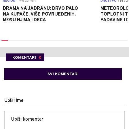
REGION
Pre 23 min
DRUŠTVO
Pre 2
|
|
DRAMA NA JADRANU: DRVO PALO
METEOROLOZ
NA KUPAČE, VIŠE POVRIJEĐENIH,
TOPLOTNI T
MEĐU NJIMA I DECA
PADAVINE I 
KOMENTARI
0
SVI KOMENTARI
Upiši ime