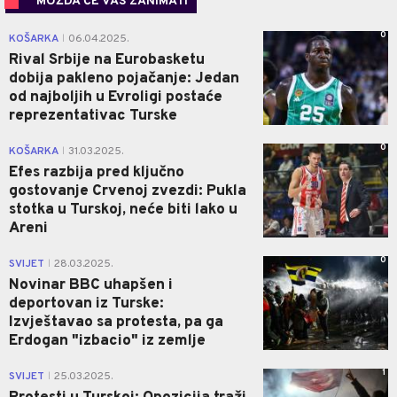
MOŽDA ĆE VAS ZANIMATI
0
KOŠARKA
06.04.2025.
|
Rival Srbije na Eurobasketu
dobija pakleno pojačanje: Jedan
od najboljih u Evroligi postaće
reprezentativac Turske
0
KOŠARKA
31.03.2025.
|
Efes razbija pred ključno
gostovanje Crvenoj zvezdi: Pukla
stotka u Turskoj, neće biti lako u
Areni
0
SVIJET
28.03.2025.
|
Novinar BBC uhapšen i
deportovan iz Turske:
Izvještavao sa protesta, pa ga
Erdogan "izbacio" iz zemlje
1
SVIJET
25.03.2025.
|