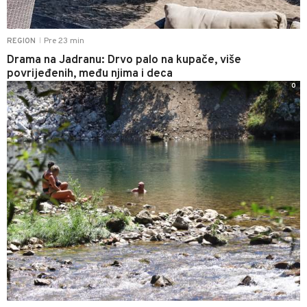
Pre 23 min
REGION
|
Drama na Jadranu: Drvo palo na kupače, više
povrijeđenih, među njima i deca
0