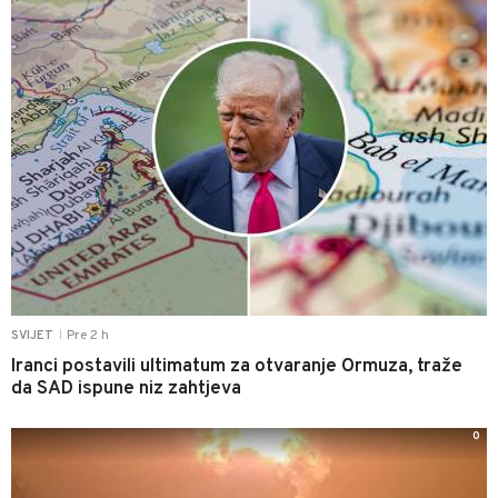
Pre 2 h
SVIJET
|
Iranci postavili ultimatum za otvaranje Ormuza, traže
da SAD ispune niz zahtjeva
0