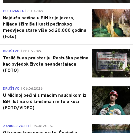
0
PUTOVANJA
21.07.2026.
|
Najduža pećina u BiH krije jezero,
hiljade šišmiša i kosti pećinskog
medvjeda stare više od 20.000 godina
(Foto)
0
DRUŠTVO
28.06.2026.
|
Teslić čuva praistoriju: Rastuška pećina
kao svjedok života neandertalaca
(FOTO)
0
DRUŠTVO
06.06.2026.
|
U Mićinoj pećini s mladim naučnikom iz
BiH: Istina o šišmišima i mitu o kosi
(FOTO/VIDEO)
0
ZANIMLJIVOSTI
05.06.2026.
|