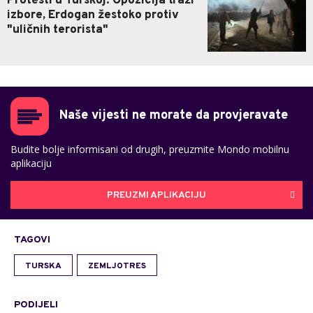
Protesti u Turskoj: Opozicija traži
izbore, Erdogan žestoko protiv
"uličnih terorista"
Naše vijesti ne morate da provjeravate
Budite bolje informisani od drugih, preuzmite Mondo mobilnu
aplikaciju
PREUZMI APLIKACIJU
TAGOVI
TURSKA
ZEMLJOTRES
PODIJELI