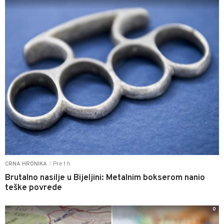
Pre 1 h
CRNA HRONIKA
|
Brutalno nasilje u Bijeljini: Metalnim bokserom nanio
teške povrede
0