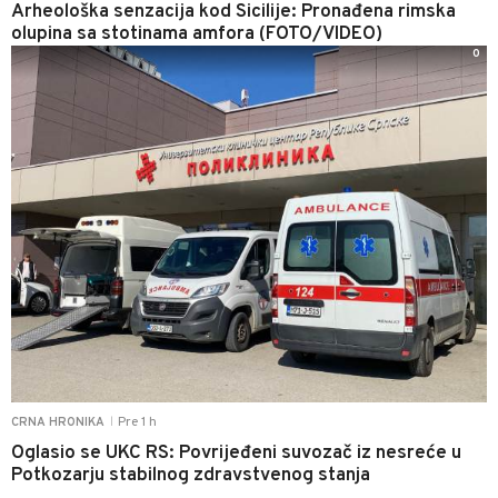
Arheološka senzacija kod Sicilije: Pronađena rimska
olupina sa stotinama amfora (FOTO/VIDEO)
0
Pre 1 h
CRNA HRONIKA
|
Oglasio se UKC RS: Povrijeđeni suvozač iz nesreće u
Potkozarju stabilnog zdravstvenog stanja