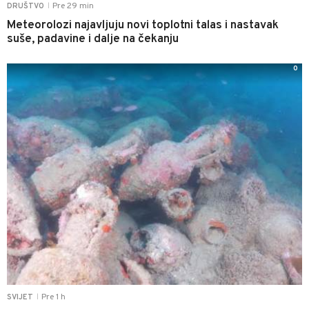
Pre 29 min
DRUŠTVO
|
Meteorolozi najavljuju novi toplotni talas i nastavak
suše, padavine i dalje na čekanju
0
Pre 1 h
SVIJET
|