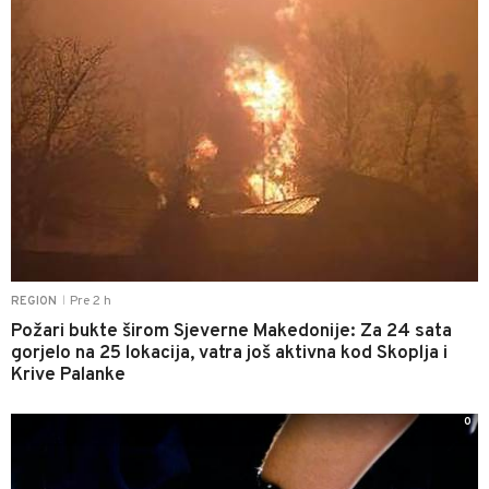
Pre 2 h
REGION
|
Požari bukte širom Sjeverne Makedonije: Za 24 sata
gorjelo na 25 lokacija, vatra još aktivna kod Skoplja i
Krive Palanke
0