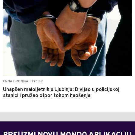
Pre 2 h
CRNA HRONIKA
|
Uhapšen maloljetnik u Ljubinju: Divljao u policijskoj
stanici i pružao otpor tokom hapšenja
PREUZMI NOVU MONDO APLIKACIJU