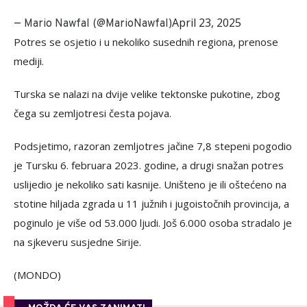
April 23, 2025
— Mario Nawfal (@MarioNawfal)
Potres se osjetio i u nekoliko susednih regiona, prenose
mediji.
Turska se nalazi na dvije velike tektonske pukotine, zbog
čega su zemljotresi česta pojava.
Podsjetimo, razoran zemljotres jačine 7,8 stepeni pogodio
je Tursku 6. februara 2023. godine, a drugi snažan potres
uslijedio je nekoliko sati kasnije. Uništeno je ili oštećeno na
stotine hiljada zgrada u 11 južnih i jugoistočnih provincija, a
poginulo je više od 53.000 ljudi. Još 6.000 osoba stradalo je
na sjkeveru susjedne Sirije.
(MONDO)