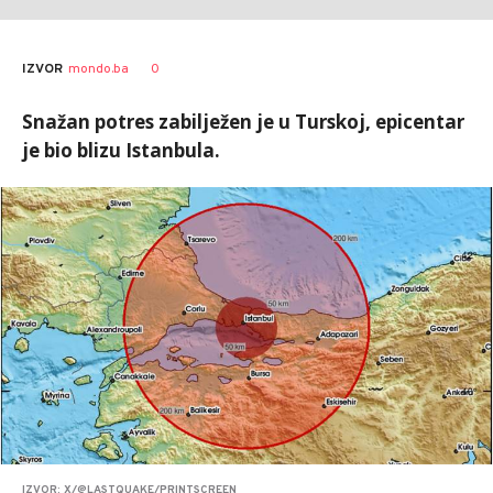
0
IZVOR
mondo.ba
Snažan potres zabilježen je u Turskoj, epicentar
je bio blizu Istanbula.
IZVOR: X/@LASTQUAKE/PRINTSCREEN