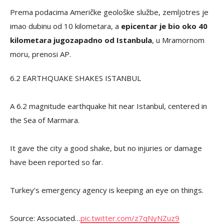
Prema podacima Američke geološke službe, zemljotres je
imao dubinu od 10 kilometara, a
epicentar je bio oko 40
kilometara jugozapadno od Istanbula
, u Mramornom
moru, prenosi AP.
6.2 EARTHQUAKE SHAKES ISTANBUL
A 6.2 magnitude earthquake hit near Istanbul, centered in
the Sea of Marmara.
It gave the city a good shake, but no injuries or damage
have been reported so far.
Turkey’s emergency agency is keeping an eye on things.
Source: Associated…
pic.twitter.com/z7qNyNZuz9