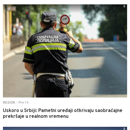
0
Pre 1 h
REGION
|
Uskoro u Srbiji: Pametni uređaji otkrivaju saobraćajne
prekršaje u realnom vremenu
0