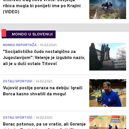
Otkriven trag nove vrste: Čovječja
ribica mogla bi ponijeti ime po Krajini
(VIDEO)
MONDO U SLOVENIJI
4
MONDO REPORTAŽA
16.02.2021.
|
"Socijalističko čudo nostalgično za
Jugoslavijom": Velenje je izgubilo naziv,
ali je u duši ostalo Titovo!
1
OSTALI SPORTOVI
14.02.2021.
|
Vujović poslije poraza na debiju: Igrači
Borca kasno shvatili da mogu!
3
OSTALI SPORTOVI
14.02.2021.
|
Borac potonuo, pa se vratio, ali Gorenje