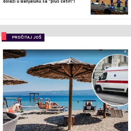
dolazi u Banjaluku sa "plus četiri"!
PROČITAJ JOŠ
0