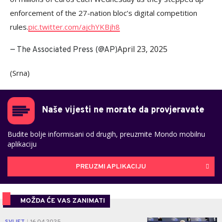
enforcement of the 27-nation bloc’s digital competition
rules.
pic.twitter.com/ajchYKBjh8
April 23, 2025
— The Associated Press (@AP)
(Srna)
Naše vijesti ne morate da provjeravate
Budite bolje informisani od drugih, preuzmite Mondo mobilnu
aplikaciju
PREUZMI APLIKACIJU
MOŽDA ĆE VAS ZANIMATI
1
|