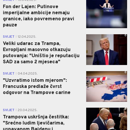
SVIJET
16.04.2025.
Fon der Lajen: Putinove
imperijalne ambicije nemaju
granice, iako povremeno pravi
pauze
0
SVIJET
12.04.2025.
|
Veliki udarac za Trampa,
Evropljani masovno otkazuju
putovanja: "Uništio je reputaciju
SAD za samo 2 mjeseca"
0
SVIJET
04.04.2025.
|
"Uzvratimo istom mjerom":
Francuska predlaže čvrst
odgovor na Trampove carine
0
SVIJET
20.04.2025.
|
Trampova uskršnja čestitka:
"Srećno ludim ljevičarima,
uspavanom Bajdenu i