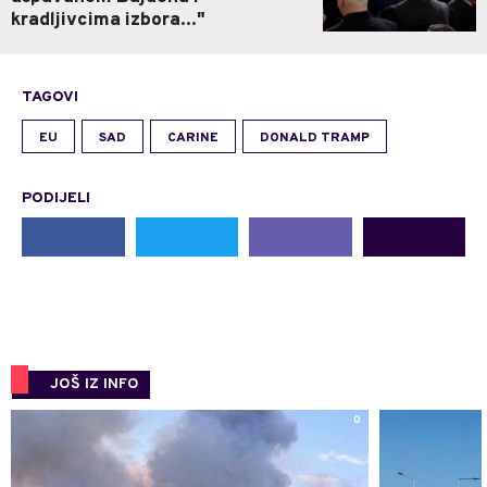
kradljivcima izbora..."
TAGOVI
EU
SAD
CARINE
DONALD TRAMP
PODIJELI
JOŠ IZ INFO
0