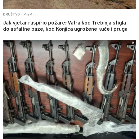
Pre 4 h
DRUŠTVO
|
Jak vjetar raspirio požare: Vatra kod Trebinja stigla
do asfaltne baze, kod Konjica ugrožene kuće i pruga
0