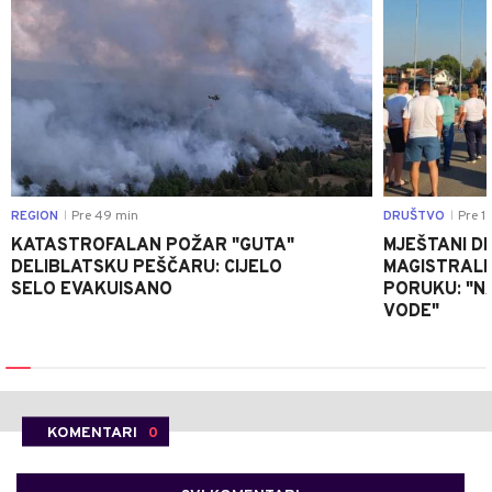
REGION
Pre 49 min
DRUŠTVO
Pre 1 
|
|
KATASTROFALAN POŽAR "GUTA"
MJEŠTANI D
DELIBLATSKU PEŠČARU: CIJELO
MAGISTRALNI
SELO EVAKUISANO
PORUKU: "N
VODE"
KOMENTARI
0