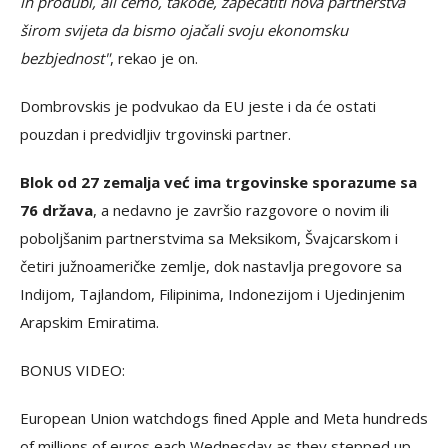
ih produbi, ali ćemo, takođe, zapečatiti nova partnerstva
širom svijeta da bismo ojačali svoju ekonomsku
bezbjednost"
, rekao je on.
Dombrovskis je podvukao da EU jeste i da će ostati
pouzdan i predvidljiv trgovinski partner.
Blok od 27 zemalja već ima trgovinske sporazume sa
76 država
, a nedavno je završio razgovore o novim ili
poboljšanim partnerstvima sa Meksikom, Švajcarskom i
četiri južnoameričke zemlje, dok nastavlja pregovore sa
Indijom, Tajlandom, Filipinima, Indonezijom i Ujedinjenim
Arapskim Emiratima.
BONUS VIDEO:
European Union watchdogs fined Apple and Meta hundreds
of millions of euros each Wednesday as they stepped up