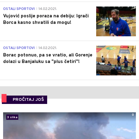
1
OSTALI SPORTOVI
14.02.2021.
|
Vujović poslije poraza na debiju: Igrači
Borca kasno shvatili da mogu!
3
OSTALI SPORTOVI
14.02.2021.
|
Borac potonuo, pa se vratio, ali Gorenje
dolazi u Banjaluku sa "plus četiri"!
PROČITAJ JOŠ
0
3 slika