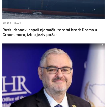
Pre 2 h
SVIJET
|
Ruski dronovi napali njemački teretni brod: Drama u
Crnom moru, izbio jeziv požar
0