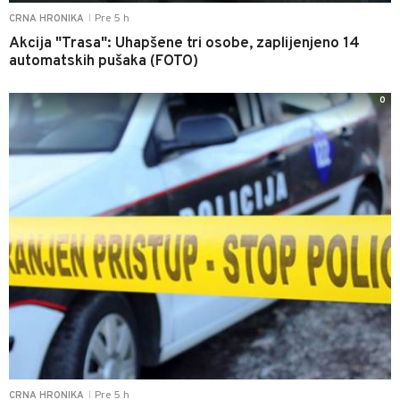
Pre 5 h
CRNA HRONIKA
|
Akcija "Trasa": Uhapšene tri osobe, zaplijenjeno 14
automatskih pušaka (FOTO)
0
Pre 5 h
CRNA HRONIKA
|