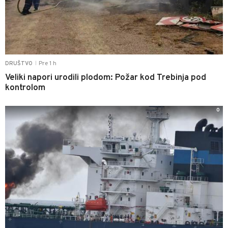
Pre 1 h
DRUŠTVO
|
Veliki napori urodili plodom: Požar kod Trebinja pod
kontrolom
0