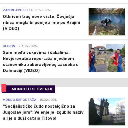
0
ZANIMLJIVOSTI
05.06.2026.
|
Otkriven trag nove vrste: Čovječja
ribica mogla bi ponijeti ime po Krajini
(VIDEO)
0
REGION
29.05.2026.
|
Sam među vukovima i šakalima:
Nevjerovatna reportaža o jedinom
stanovniku zaboravljenog zaseoka u
Dalmaciji (VIDEO)
MONDO U SLOVENIJI
4
MONDO REPORTAŽA
16.02.2021.
|
"Socijalističko čudo nostalgično za
Jugoslavijom": Velenje je izgubilo naziv,
ali je u duši ostalo Titovo!