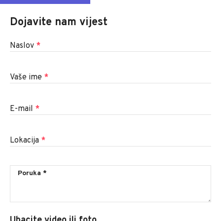
Dojavite nam vijest
Naslov
*
Vaše ime
*
E-mail
*
Lokacija
*
Ubacite video ili foto