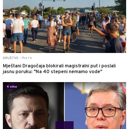
Pre 1 h
DRUŠTVO
|
Mještani Dragočaja blokirali magistralni put i poslali
jasnu poruku: "Na 40 stepeni nemamo vode"
0
4 slika