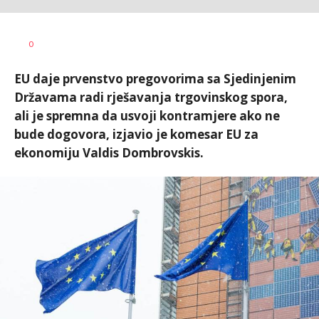
Vesna
AUTOR
0
Kerkez
EU daje prvenstvo pregovorima sa Sjedinjenim
Državama radi rješavanja trgovinskog spora,
ali je spremna da usvoji kontramjere ako ne
bude dogovora, izjavio je komesar EU za
ekonomiju Valdis Dombrovskis.