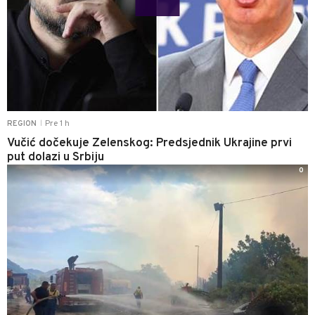
Pre 1 h
REGION
|
Vučić dočekuje Zelenskog: Predsjednik Ukrajine prvi
put dolazi u Srbiju
0