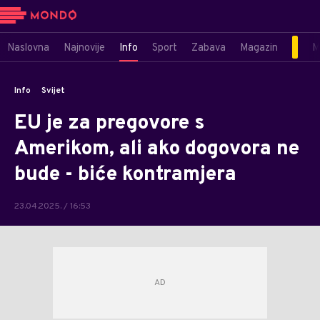
Naslovna
Najnovije
Info
Sport
Zabava
Magazin
M
Info
Svijet
EU je za pregovore s
Amerikom, ali ako dogovora ne
bude - biće kontramjera
23.04.2025. / 16:53