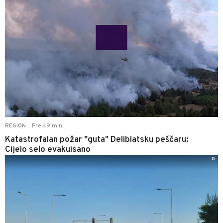
Pre 49 min
REGION
|
Katastrofalan požar "guta" Deliblatsku peščaru:
Cijelo selo evakuisano
0