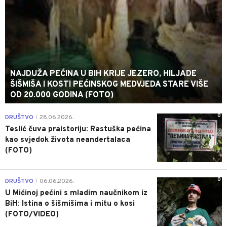
NAJDUŽA PEĆINA U BIH KRIJE JEZERO, HILJADE
ŠIŠMIŠA I KOSTI PEĆINSKOG MEDVJEDA STARE VIŠE
OD 20.000 GODINA (FOTO)
0
DRUŠTVO
28.06.2026.
|
Teslić čuva praistoriju: Rastuška pećina
kao svjedok života neandertalaca
(FOTO)
0
DRUŠTVO
06.06.2026.
|
U Mićinoj pećini s mladim naučnikom iz
BiH: Istina o šišmišima i mitu o kosi
(FOTO/VIDEO)