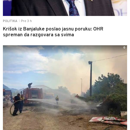
Pre 3 h
POLITIKA
|
Krišok iz Banjaluke poslao jasnu poruku: OHR
spreman da razgovara sa svima
0