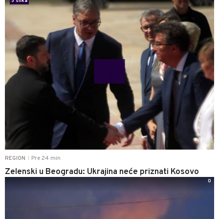
5 slika
Pre 24 min
REGION
|
Zelenski u Beogradu: Ukrajina neće priznati Kosovo
0