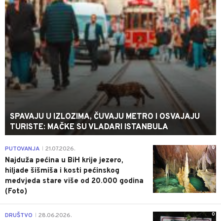
SPAVAJU U IZLOZIMA, ČUVAJU METRO I OSVAJAJU
TURISTE: MAČKE SU VLADARI ISTANBULA
0
PUTOVANJA
21.07.2026.
|
Najduža pećina u BiH krije jezero,
hiljade šišmiša i kosti pećinskog
medvjeda stare više od 20.000 godina
(Foto)
0
DRUŠTVO
28.06.2026.
|