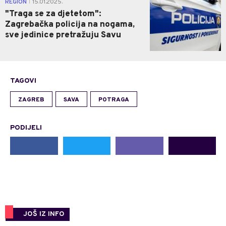
REGION
15.01.2025.
|
"Traga se za djetetom":
Zagrebačka policija na nogama,
sve jedinice pretražuju Savu
TAGOVI
ZAGREB
SAVA
POTRAGA
PODIJELI
JOŠ IZ INFO