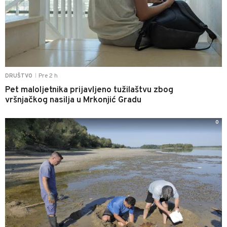
Pre 2 h
DRUŠTVO
|
Pet maloljetnika prijavljeno tužilaštvu zbog
vršnjačkog nasilja u Mrkonjić Gradu
0