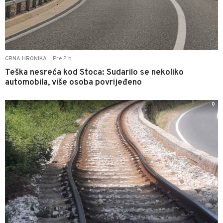
Pre 2 h
CRNA HRONIKA
|
Teška nesreća kod Stoca: Sudarilo se nekoliko
automobila, više osoba povrijeđeno
0