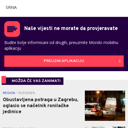
SRNA
Naše vijesti ne morate da provjeravate
Budite bolje informisani od drugih, preuzmite Mondo mobilnu
aplikaciju
PREUZMI APLIKACIJU
MOŽDA ĆE VAS ZANIMATI
0
REGION
15.01.2025.
|
Obustavljena potraga u Zagrebu,
oglasio se načelnik ronilačke
jedinice
0