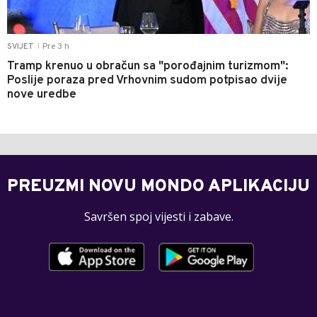
Pre 3 h
SVIJET
|
Tramp krenuo u obračun sa "porođajnim turizmom":
Poslije poraza pred Vrhovnim sudom potpisao dvije
nove uredbe
PREUZMI NOVU MONDO APLIKACIJU
Savršen spoj vijesti i zabave.