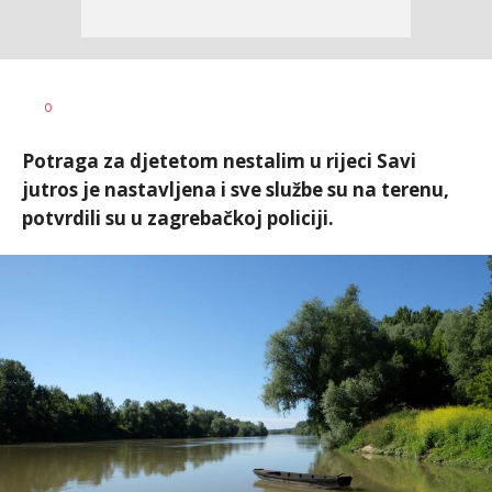
Dušan
AUTOR
0
Volaš
Potraga za djetetom nestalim u rijeci Savi
jutros je nastavljena i sve službe su na terenu,
potvrdili su u zagrebačkoj policiji.