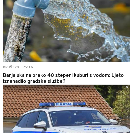
Pre 1 h
DRUŠTVO
|
Banjaluka na preko 40 stepeni kuburi s vodom: Ljeto
iznenadilo gradske službe?
0