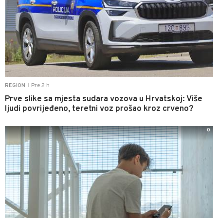
Pre 2 h
REGION
|
Prve slike sa mjesta sudara vozova u Hrvatskoj: Više
ljudi povrijeđeno, teretni voz prošao kroz crveno?
0