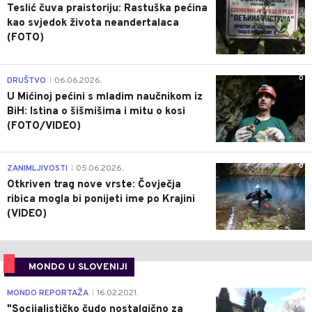
Teslić čuva praistoriju: Rastuška pećina
kao svjedok života neandertalaca
(FOTO)
0
DRUŠTVO
06.06.2026.
|
U Mićinoj pećini s mladim naučnikom iz
BiH: Istina o šišmišima i mitu o kosi
(FOTO/VIDEO)
0
ZANIMLJIVOSTI
05.06.2026.
|
Otkriven trag nove vrste: Čovječja
ribica mogla bi ponijeti ime po Krajini
(VIDEO)
MONDO U SLOVENIJI
4
MONDO REPORTAŽA
16.02.2021.
|
"Socijalističko čudo nostalgično za