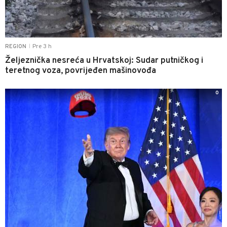
Pre 3 h
REGION
|
Željeznička nesreća u Hrvatskoj: Sudar putničkog i
teretnog voza, povrijeđen mašinovođa
0