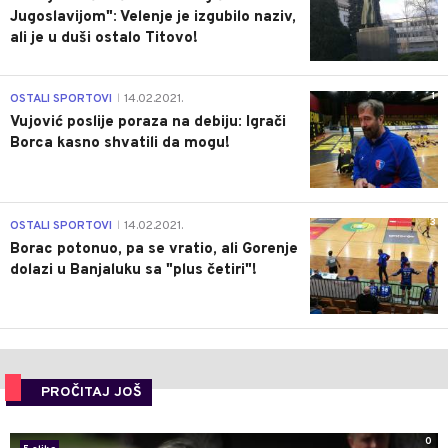
Jugoslavijom": Velenje je izgubilo naziv,
ali je u duši ostalo Titovo!
1
OSTALI SPORTOVI
14.02.2021.
|
Vujović poslije poraza na debiju: Igrači
Borca kasno shvatili da mogu!
3
OSTALI SPORTOVI
14.02.2021.
|
Borac potonuo, pa se vratio, ali Gorenje
dolazi u Banjaluku sa "plus četiri"!
PROČITAJ JOŠ
0