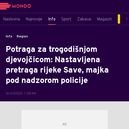
Naslovna
Najnovije
Info
Sport
Zabava
Magazin
M
Info
Region
Potraga za trogodišnjom
djevojčicom: Nastavljena
pretraga rijeke Save, majka
pod nadzorom policije
16.01.2025. / 08:46