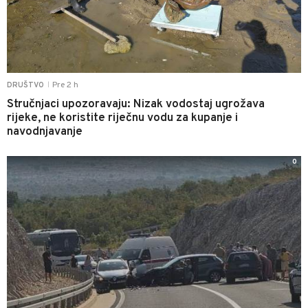
Pre 2 h
DRUŠTVO
|
Stručnjaci upozoravaju: Nizak vodostaj ugrožava
rijeke, ne koristite riječnu vodu za kupanje i
navodnjavanje
0