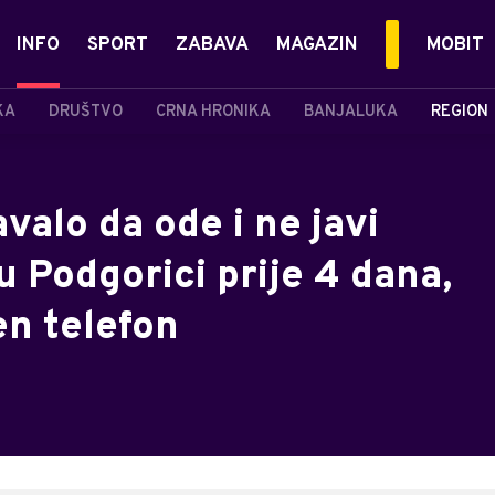
INFO
SPORT
ZABAVA
MAGAZIN
MOBIT
KA
DRUŠTVO
CRNA HRONIKA
BANJALUKA
REGION
valo da ode i ne javi
u Podgorici prije 4 dana,
jen telefon