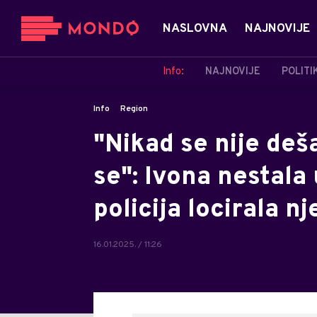
NASLOVNA
NAJNOVIJE
Info:
NAJNOVIJE
POLITI
Info
Region
"Nikad se nije deša
se": Ivona nestala 
policija locirala n
16.01.2025. / 11:26