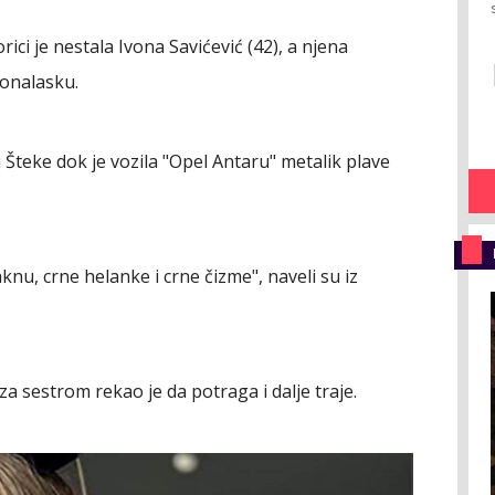
ci je nestala Ivona Savićević (42), a njena
onalasku.
 Šteke dok je vozila "Opel Antaru" metalik plave
knu, crne helanke i crne čizme", naveli su iz
za sestrom rekao je da potraga i dalje traje.