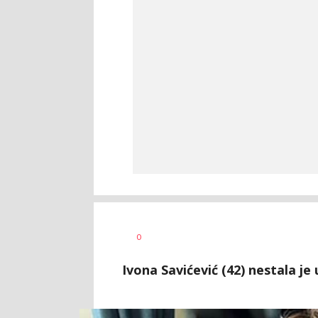
Aleksandra
AUTOR
0
Virijević
Ivona Savićević (42) nestala je 