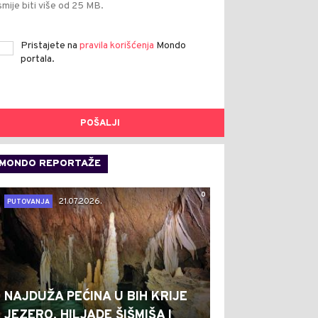
smije biti više od 25 MB.
Pristajete na
pravila korišćenja
Mondo
portala.
POŠALJI
MONDO REPORTAŽE
0
21.07.2026.
PUTOVANJA
NAJDUŽA PEĆINA U BIH KRIJE
JEZERO, HILJADE ŠIŠMIŠA I