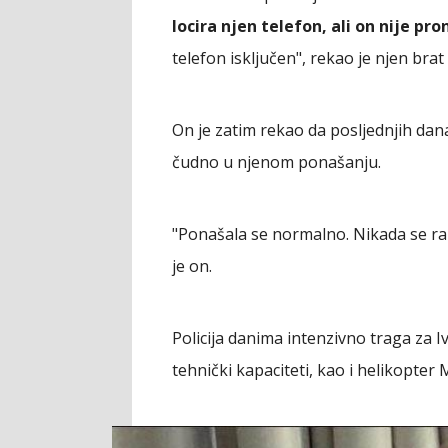
locira njen telefon, ali on nije pr
telefon isključen", rekao je njen brat
On je zatim rekao da posljednjih dana
čudno u njenom ponašanju.
"Ponašala se normalno. Nikada se rani
je on.
Policija danima intenzivno traga za I
tehnički kapaciteti, kao i helikopter