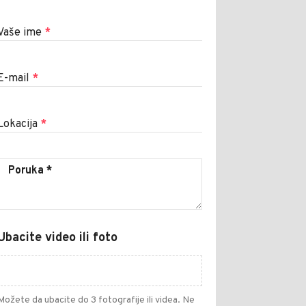
Vaše ime
*
E-mail
*
Lokacija
*
Ubacite video ili foto
Možete da ubacite do 3 fotografije ili videa. Ne