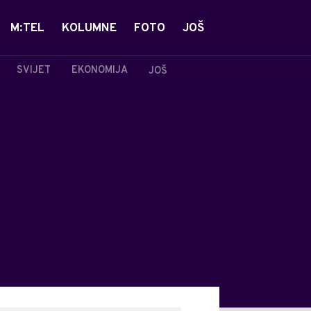
M:TEL
KOLUMNE
FOTO
JOŠ
SVIJET
EKONOMIJA
JOŠ