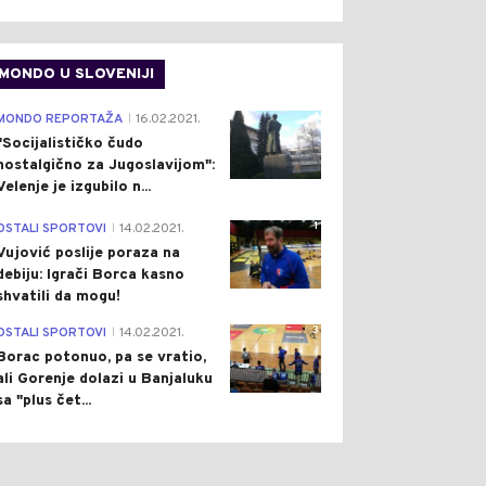
MONDO U SLOVENIJI
4
MONDO REPORTAŽA
16.02.2021.
|
"Socijalističko čudo
nostalgično za Jugoslavijom":
Velenje je izgubilo n...
1
OSTALI SPORTOVI
14.02.2021.
|
Vujović poslije poraza na
debiju: Igrači Borca kasno
shvatili da mogu!
3
OSTALI SPORTOVI
14.02.2021.
|
Borac potonuo, pa se vratio,
ali Gorenje dolazi u Banjaluku
sa "plus čet...