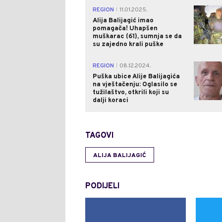
REGION
11.01.2025.
|
Alija Balijagić imao
pomagača! Uhapšen
muškarac (61), sumnja se da
su zajedno krali puške
REGION
08.12.2024.
|
Puška ubice Alije Balijagića
na vještačenju: Oglasilo se
tužilaštvo, otkrili koji su
dalji koraci
TAGOVI
ALIJA BALIJAGIĆ
PODIJELI