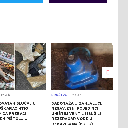
0
1
re 3 h
DRUŠTVO
Pre 3 h
REGI
|
OVATAN SLUČAJ U
SABOTAŽA U BANJALUCI:
VUČ
UŠKARAC HTIO
NESAVJESNI POJEDINCI
VEČ
 DA PREBACI
UNIŠTILI VENTIL I ISUŠILI
POZ
EN PIŠTOLJ U
REZERVOAR VODE U
RAZ
R
REKAVICAMA (FOTO)
(FO