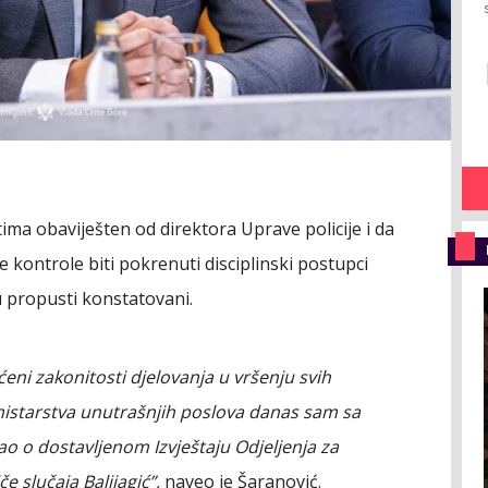
ima obaviješten od direktora Uprave policije i da
 kontrole biti pokrenuti disciplinski postupci
u propusti konstatovani.
eni zakonitosti djelovanja u vršenju svih
istarstva unutrašnjih poslova danas sam sa
o o dostavljenom Izvještaju Odjeljenja za
če slučaja Balijagić”,
naveo je Šaranović.