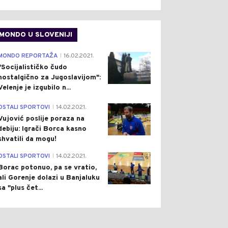
MONDO U SLOVENIJI
4
MONDO REPORTAŽA
16.02.2021.
|
"Socijalističko čudo
nostalgično za Jugoslavijom":
Velenje je izgubilo n...
1
OSTALI SPORTOVI
14.02.2021.
|
Vujović poslije poraza na
debiju: Igrači Borca kasno
shvatili da mogu!
3
OSTALI SPORTOVI
14.02.2021.
|
Borac potonuo, pa se vratio,
ali Gorenje dolazi u Banjaluku
sa "plus čet...