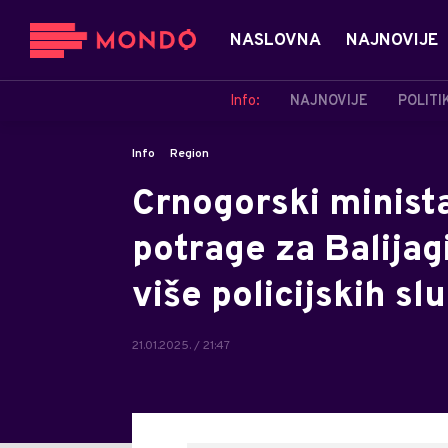
NASLOVNA
NAJNOVIJE
Info:
NAJNOVIJE
POLITI
Info
Region
Crnogorski minista
potrage za Balijag
više policijskih sl
21.01.2025. / 21:47