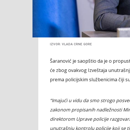
IZVOR: VLADA CRNE GORE
Šaranović je saopštio da je o propust
će zbog ovakvog Izveštaja unutrašnje
prema policijskim službenicima čiji s
“Imajući u vidu da smo strogo posveć
zakonom propisanih nadležnosti Min
direktorom Uprave policije razgovara
unutrašnju kontrolu policije koji se ti