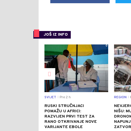
JOŠ IZ INFO
0
SVIJET
Pre 2 h
REGION
P
|
|
RUSKI STRUČNJACI
NEVJER
POMAŽU U AFRICI:
NIŠU: M
RAZVIJEN PRVI TEST ZA
DRONOM
RANO OTKRIVANJE NOVE
NAPUNJ
VARIJANTE EBOLE
ZATVO