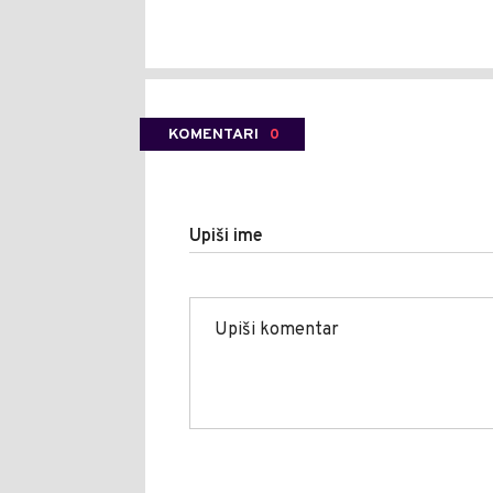
KOMENTARI
0
Upiši ime