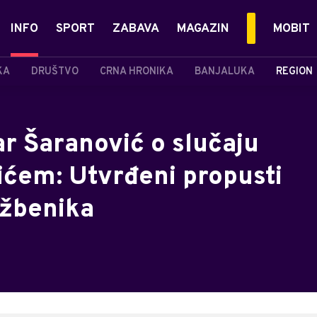
INFO
SPORT
ZABAVA
MAGAZIN
MOBIT
KA
DRUŠTVO
CRNA HRONIKA
BANJALUKA
REGION
r Šaranović o slučaju
ićem: Utvrđeni propusti
užbenika