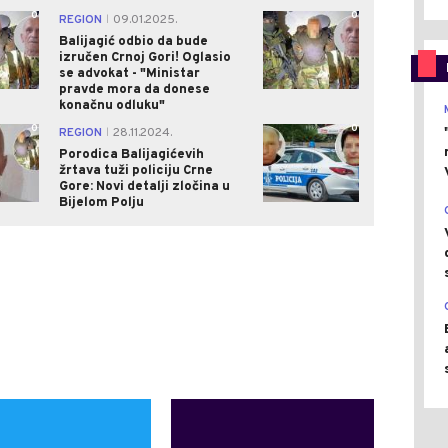
0
0
REGION
09.01.2025.
|
Balijagić odbio da bude
izručen Crnoj Gori! Oglasio
se advokat - "Ministar
pravde mora da donese
konačnu odluku"
0
0
REGION
28.11.2024.
|
Porodica Balijagićevih
žrtava tuži policiju Crne
Gore: Novi detalji zločina u
Bijelom Polju