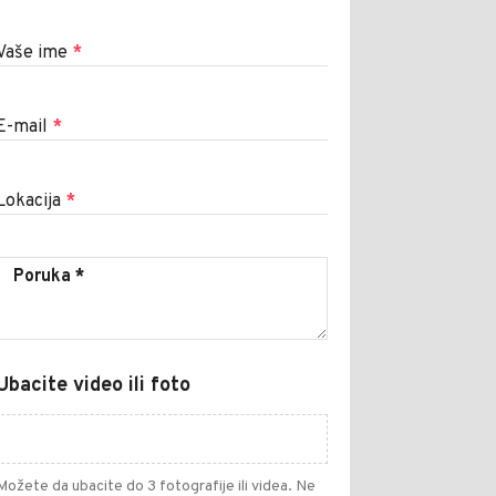
Vaše ime
*
E-mail
*
Lokacija
*
Ubacite video ili foto
Možete da ubacite do 3 fotografije ili videa. Ne