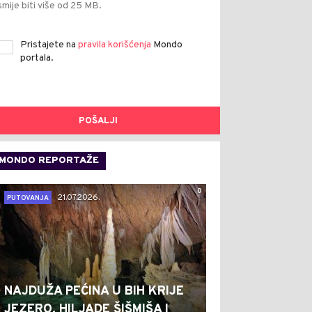
smije biti više od 25 MB.
Pristajete na
pravila korišćenja
Mondo
portala.
POŠALJI
MONDO REPORTAŽE
0
21.07.2026.
PUTOVANJA
NAJDUŽA PEĆINA U BIH KRIJE
JEZERO, HILJADE ŠIŠMIŠA I