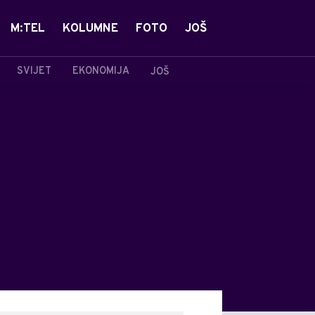
M:TEL
KOLUMNE
FOTO
JOŠ
SVIJET
EKONOMIJA
JOŠ