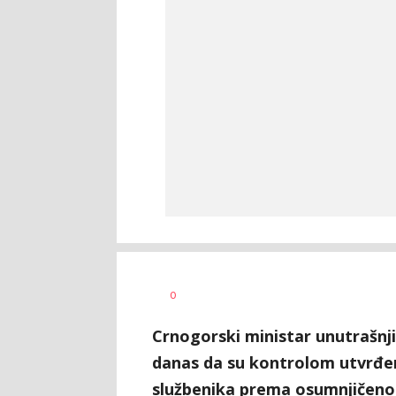
Balša
AUTOR
0
Janković
Crnogorski ministar unutrašnji
danas da su kontrolom utvrđeni
službenika prema osumnjičenom