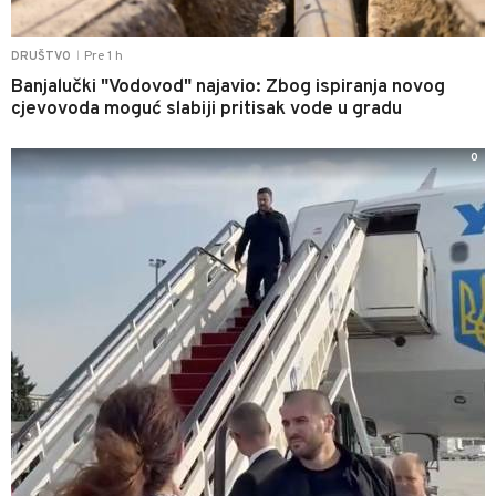
Pre 1 h
DRUŠTVO
|
Banjalučki "Vodovod" najavio: Zbog ispiranja novog
cjevovoda moguć slabiji pritisak vode u gradu
0