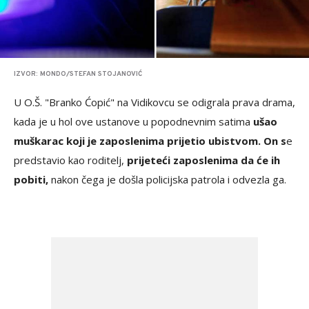
IZVOR: MONDO/STEFAN STOJANOVIĆ
U O.Š. "Branko Ćopić" na Vidikovcu se odigrala prava drama,
kada je u hol ove ustanove u popodnevnim satima
ušao
muškarac koji je zaposlenima prijetio ubistvom. On s
e
predstavio kao roditelj,
prijeteći zaposlenima da će ih
pobiti,
nakon čega je došla policijska patrola i odvezla ga.