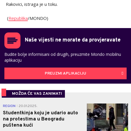
Rakovici, istraga je u toku.
(
Republika
/MONDO)
Naše vijesti ne morate da provjeravate
Budite bolje informisani od drugih, preuzmite Mondo mobilnu
aplikaciju
PREUZMI APLIKACIJU
MOŽDA ĆE VAS ZANIMATI
0
REGION
20.01.2025.
|
Studentkinja koju je udario auto
na protestima u Beogradu
puštena kući