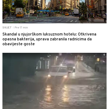
Pre 17 min
SVIJET
|
Skandal u njujorškom luksuznom hotelu: Otkrivena
opasna bakterija, uprava zabranila radnicima da
obavijeste goste
0