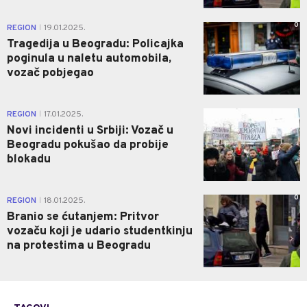
0
REGION
19.01.2025.
|
Tragedija u Beogradu: Policajka
poginula u naletu automobila,
vozač pobjegao
0
REGION
17.01.2025.
|
Novi incidenti u Srbiji: Vozač u
Beogradu pokušao da probije
blokadu
0
REGION
18.01.2025.
|
Branio se ćutanjem: Pritvor
vozaču koji je udario studentkinju
na protestima u Beogradu