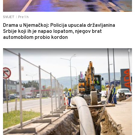
Pre 1 h
SVIJET
|
Drama u Njemačkoj: Policija upucala državljanina
Srbije koji ih je napao lopatom, njegov brat
automobilom probio kordon
0