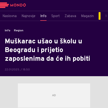
Naslovna
Najnovije
Info
Sport
Zabava
Magazin
M
Info
Region
Muškarac ušao u školu u
Beogradu i prijetio
zaposlenima da će ih pobiti
22.01.2025. / 18:50