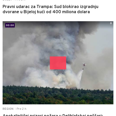
Pravni udarac za Trampa: Sud blokirao izgradnju
dvorane u Bijeloj kući od 400 miliona dolara
0
00:00
Pre 2 h
REGION
|