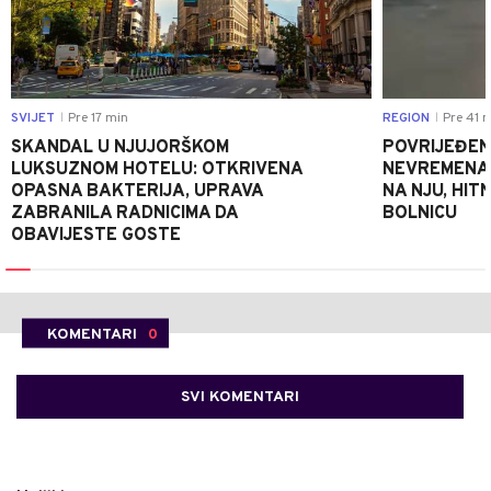
SVIJET
Pre 17 min
REGION
Pre 41 
|
|
SKANDAL U NJUJORŠKOM
POVRIJEĐEN
LUKSUZNOM HOTELU: OTKRIVENA
NEVREMENA U
OPASNA BAKTERIJA, UPRAVA
NA NJU, HI
ZABRANILA RADNICIMA DA
BOLNICU
OBAVIJESTE GOSTE
KOMENTARI
0
SVI KOMENTARI