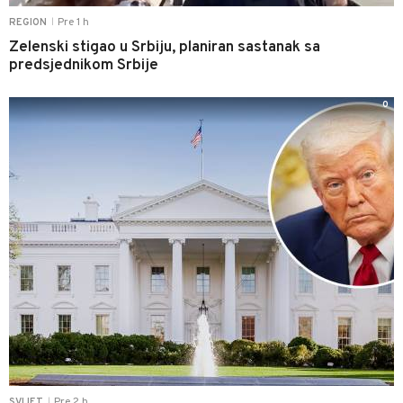
Pre 1 h
REGION
|
Zelenski stigao u Srbiju, planiran sastanak sa
predsjednikom Srbije
0
Pre 2 h
SVIJET
|