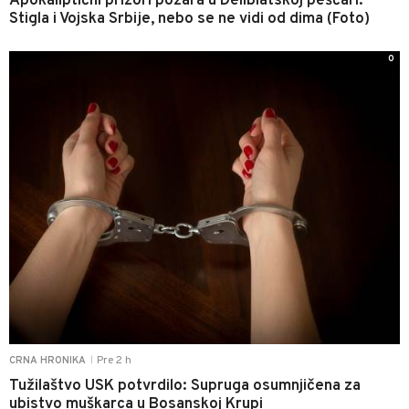
Apokaliptični prizori požara u Deliblatskoj peščari:
Stigla i Vojska Srbije, nebo se ne vidi od dima (Foto)
0
Pre 2 h
CRNA HRONIKA
|
Tužilaštvo USK potvrdilo: Supruga osumnjičena za
ubistvo muškarca u Bosanskoj Krupi