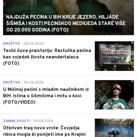
NAJDUŽA PEĆINA U BIH KRIJE JEZERO, HILJADE
ŠIŠMIŠA I KOSTI PEĆINSKOG MEDVJEDA STARE VIŠE
OD 20.000 GODINA (FOTO)
0
DRUŠTVO
28.06.2026.
|
Teslić čuva praistoriju: Rastuška pećina
kao svjedok života neandertalaca
(FOTO)
0
DRUŠTVO
06.06.2026.
|
U Mićinoj pećini s mladim naučnikom iz
BiH: Istina o šišmišima i mitu o kosi
(FOTO/VIDEO)
0
ZANIMLJIVOSTI
05.06.2026.
|
Otkriven trag nove vrste: Čovječja
ribica mogla bi ponijeti ime po Krajini