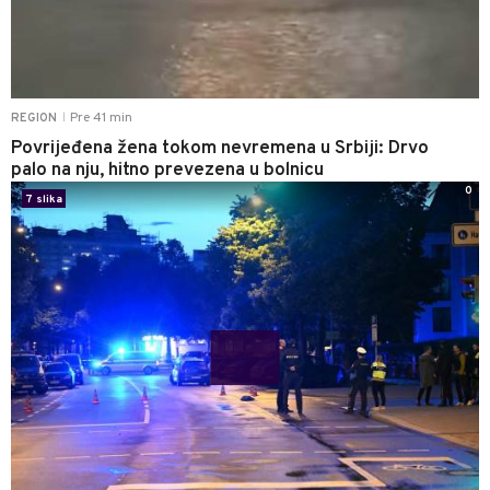
Pre 41 min
REGION
|
Povrijeđena žena tokom nevremena u Srbiji: Drvo
palo na nju, hitno prevezena u bolnicu
0
7 slika