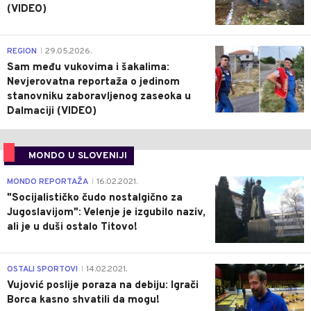
(VIDEO)
0
REGION
29.05.2026.
|
Sam među vukovima i šakalima:
Nevjerovatna reportaža o jedinom
stanovniku zaboravljenog zaseoka u
Dalmaciji (VIDEO)
MONDO U SLOVENIJI
4
MONDO REPORTAŽA
16.02.2021.
|
"Socijalističko čudo nostalgično za
Jugoslavijom": Velenje je izgubilo naziv,
ali je u duši ostalo Titovo!
1
OSTALI SPORTOVI
14.02.2021.
|
Vujović poslije poraza na debiju: Igrači
Borca kasno shvatili da mogu!