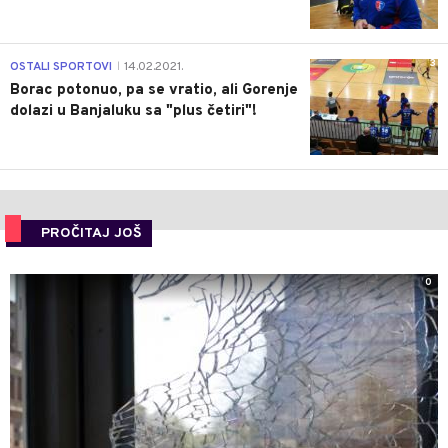
3
OSTALI SPORTOVI
14.02.2021.
|
Borac potonuo, pa se vratio, ali Gorenje
dolazi u Banjaluku sa "plus četiri"!
PROČITAJ JOŠ
0