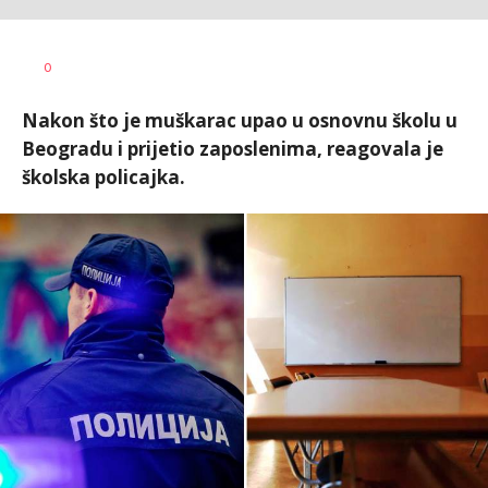
Jana
AUTOR
0
Desovski
Nakon što je muškarac upao u osnovnu školu u
Beogradu i prijetio zaposlenima, reagovala je
školska policajka.