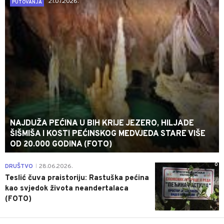
21.07.2026.
PUTOVANJA
NAJDUŽA PEĆINA U BIH KRIJE JEZERO, HILJADE
ŠIŠMIŠA I KOSTI PEĆINSKOG MEDVJEDA STARE VIŠE
OD 20.000 GODINA (FOTO)
0
DRUŠTVO
28.06.2026.
|
Teslić čuva praistoriju: Rastuška pećina
kao svjedok života neandertalaca
(FOTO)