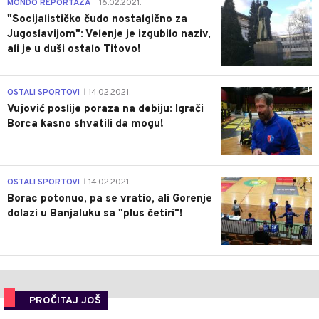
4
MONDO REPORTAŽA
16.02.2021.
|
"Socijalističko čudo nostalgično za
Jugoslavijom": Velenje je izgubilo naziv,
ali je u duši ostalo Titovo!
1
OSTALI SPORTOVI
14.02.2021.
|
Vujović poslije poraza na debiju: Igrači
Borca kasno shvatili da mogu!
3
OSTALI SPORTOVI
14.02.2021.
|
Borac potonuo, pa se vratio, ali Gorenje
dolazi u Banjaluku sa "plus četiri"!
PROČITAJ JOŠ