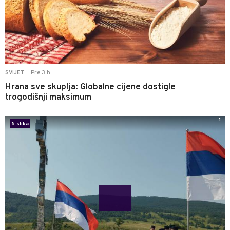
Pre 3 h
SVIJET
|
Hrana sve skuplja: Globalne cijene dostigle
trogodišnji maksimum
1
5 slika