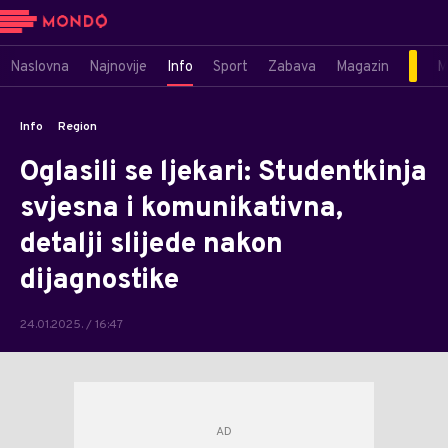
Naslovna
Najnovije
Info
Sport
Zabava
Magazin
M
Info
Region
Oglasili se ljekari: Studentkinja
svjesna i komunikativna,
detalji slijede nakon
dijagnostike
24.01.2025. / 16:47