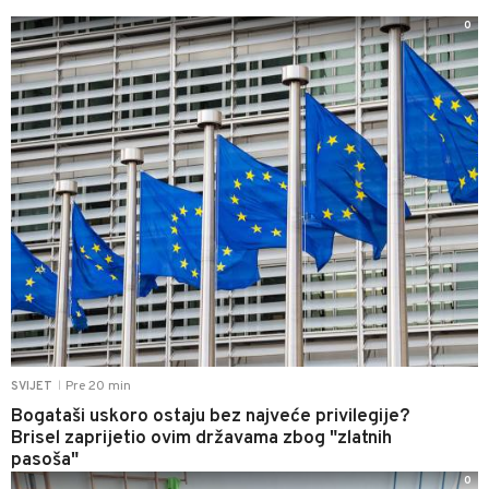
0
Pre 20 min
SVIJET
|
Bogataši uskoro ostaju bez najveće privilegije?
Brisel zaprijetio ovim državama zbog "zlatnih
pasoša"
0