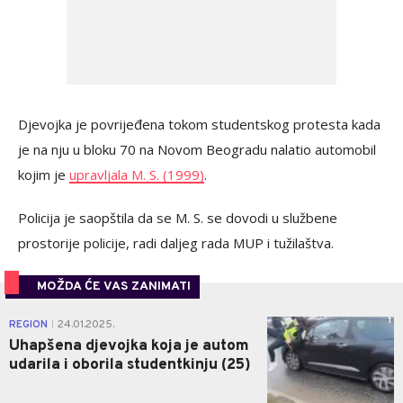
Djevojka je povrijeđena tokom studentskog protesta kada
je na nju u bloku 70 na Novom Beogradu nalatio automobil
kojim je
upravljala M. S. (1999)
.
Policija je saopštila da se M. S. se dovodi u službene
prostorije policije, radi daljeg rada MUP i tužilaštva.
MOŽDA ĆE VAS ZANIMATI
1
REGION
24.01.2025.
|
Uhapšena djevojka koja je autom
udarila i oborila studentkinju (25)