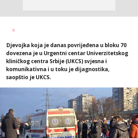
Dušan
AUTOR
0
Volaš
Djevojka koja je danas povrijeđena u bloku 70
dovezena je u Urgentni centar Univerzitetskog
kliničkog centra Srbije (UKCS) svjesna i
komunikativna i u toku je dijagnostika,
saopštio je UKCS.