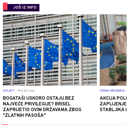
JOŠ IZ INFO
0
SVIJET
Pre 20 min
CRNA HRONIKA
|
|
BOGATAŠI USKORO OSTAJU BEZ
AKCIJA POLIC
NAJVEĆE PRIVILEGIJE? BRISEL
ZAPLIJENJEN
ZAPRIJETIO OVIM DRŽAVAMA ZBOG
STABLJIKA 
"ZLATNIH PASOŠA"