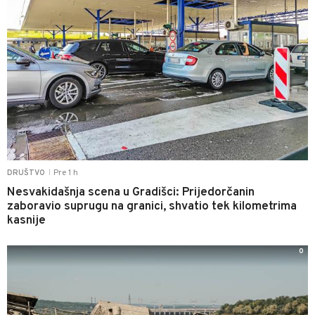
Pre 1 h
DRUŠTVO
|
Nesvakidašnja scena u Gradišci: Prijedorčanin
zaboravio suprugu na granici, shvatio tek kilometrima
kasnije
0