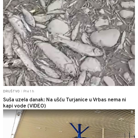
Pre 1 h
DRUŠTVO
|
Suša uzela danak: Na ušću Turjanice u Vrbas nema ni
kapi vode (VIDEO)
0