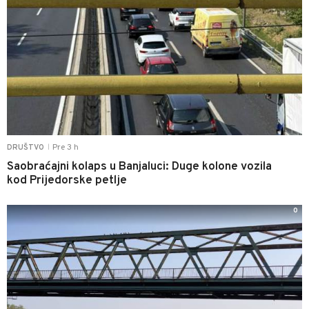
Pre 3 h
DRUŠTVO
|
Saobraćajni kolaps u Banjaluci: Duge kolone vozila
kod Prijedorske petlje
0