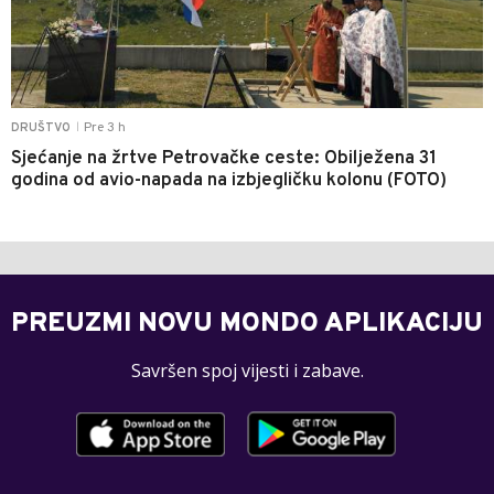
Pre 3 h
DRUŠTVO
|
Sjećanje na žrtve Petrovačke ceste: Obilježena 31
godina od avio-napada na izbjegličku kolonu (FOTO)
PREUZMI NOVU MONDO APLIKACIJU
Savršen spoj vijesti i zabave.