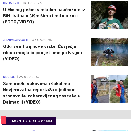
0
DRUŠTVO
06.06.2026.
|
U Mićinoj pećini s mladim naučnikom iz
BiH: Istina o šišmišima i mitu o kosi
(FOTO/VIDEO)
0
ZANIMLJIVOSTI
05.06.2026.
|
Otkriven trag nove vrste: Čovječja
ribica mogla bi ponijeti ime po Krajini
(VIDEO)
0
REGION
29.05.2026.
|
Sam među vukovima i šakalima:
Nevjerovatna reportaža o jedinom
stanovniku zaboravljenog zaseoka u
Dalmaciji (VIDEO)
MONDO U SLOVENIJI