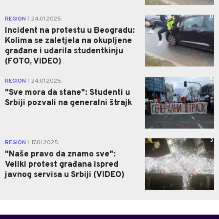
0
REGION
24.01.2025.
|
Incident na protestu u Beogradu:
Kolima se zaletjela na okupljene
građane i udarila studentkinju
(FOTO, VIDEO)
8
REGION
24.01.2025.
|
"Sve mora da stane": Studenti u
Srbiji pozvali na generalni štrajk
3
REGION
17.01.2025.
|
"Naše pravo da znamo sve":
Veliki protest građana ispred
javnog servisa u Srbiji (VIDEO)