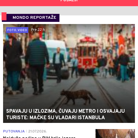
POŠALJI
MONDO REPORTAŽE
0
Pre 22 h
FOTO, VIDEO
SPAVAJU U IZLOZIMA, ČUVAJU METRO I OSVAJAJU
TURISTE: MAČKE SU VLADARI ISTANBULA
0
PUTOVANJA
21.07.2026.
|