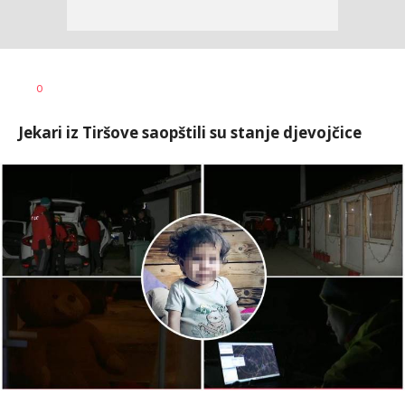
Aleksandar
AUTOR
0
Blagić
Jekari iz Tiršove saopštili su stanje djevojčice