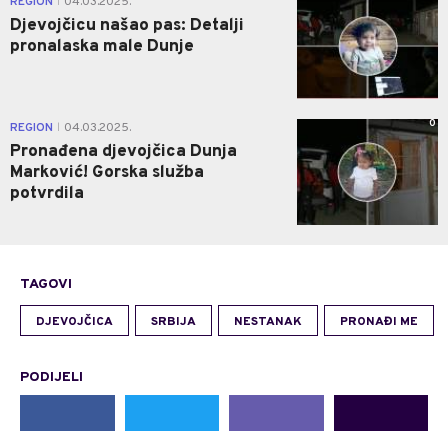
REGION
04.03.2025.
|
Djevojčicu našao pas: Detalji
pronalaska male Dunje
0
REGION
04.03.2025.
|
Pronađena djevojčica Dunja
Marković! Gorska služba
potvrdila
TAGOVI
DJEVOJČICA
SRBIJA
NESTANAK
PRONAĐI ME
PODIJELI