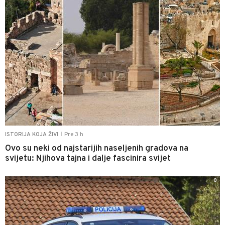
Pre 3 h
ISTORIJA KOJA ŽIVI
|
Ovo su neki od najstarijih naseljenih gradova na
svijetu: Njihova tajna i dalje fascinira svijet
0