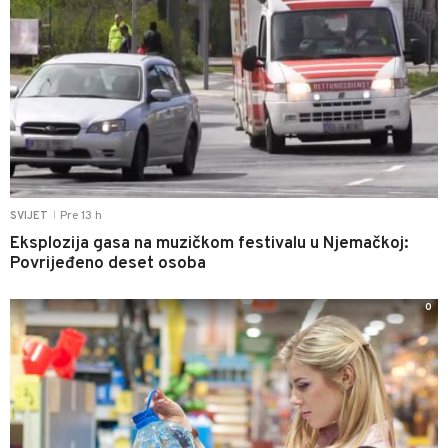
Pre 13 h
SVIJET
|
Eksplozija gasa na muzičkom festivalu u Njemačkoj:
Povrijeđeno deset osoba
0