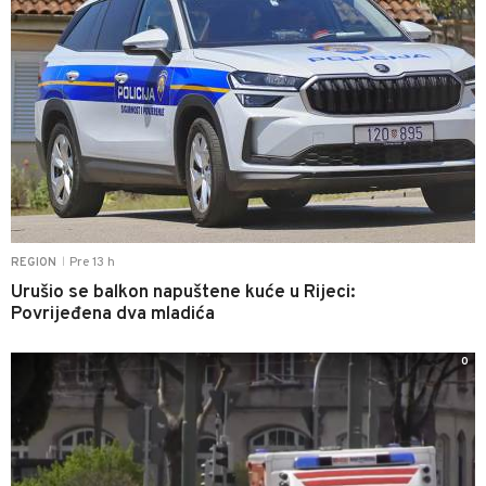
Pre 13 h
REGION
|
Urušio se balkon napuštene kuće u Rijeci:
Povrijeđena dva mladića
0