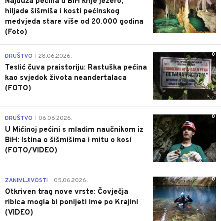
Najduža pećina u BiH krije jezero,
hiljade šišmiša i kosti pećinskog
medvjeda stare više od 20.000 godina
(Foto)
0
DRUŠTVO
28.06.2026.
|
Teslić čuva praistoriju: Rastuška pećina
kao svjedok života neandertalaca
(FOTO)
0
DRUŠTVO
06.06.2026.
|
U Mićinoj pećini s mladim naučnikom iz
BiH: Istina o šišmišima i mitu o kosi
(FOTO/VIDEO)
0
ZANIMLJIVOSTI
05.06.2026.
|
Otkriven trag nove vrste: Čovječja
ribica mogla bi ponijeti ime po Krajini
(VIDEO)