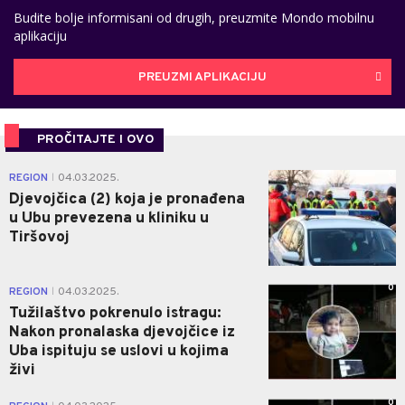
Budite bolje informisani od drugih, preuzmite Mondo mobilnu
aplikaciju
PREUZMI APLIKACIJU
PROČITAJTE I OVO
0
REGION
04.03.2025.
|
Djevojčica (2) koja je pronađena
u Ubu prevezena u kliniku u
Tiršovoj
0
REGION
04.03.2025.
|
Tužilaštvo pokrenulo istragu:
Nakon pronalaska djevojčice iz
Uba ispituju se uslovi u kojima
živi
0