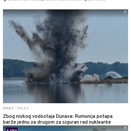
0
Pre 2 h
SVIJET
|
Zbog niskog vodostaja Dunava: Rumunija potapa
barže jednu za drugom za siguran rad nuklearke
0
6 slika