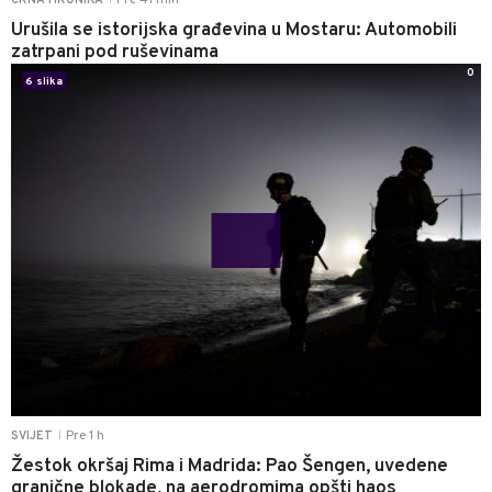
Pre 41 min
CRNA HRONIKA
Urušila se istorijska građevina u Mostaru: Automobili
zatrpani pod ruševinama
0
6 slika
Pre 1 h
SVIJET
|
Žestok okršaj Rima i Madrida: Pao Šengen, uvedene
granične blokade, na aerodromima opšti haos