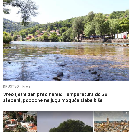
Pre 2 h
DRUŠTVO
|
Vreo ljetni dan pred nama: Temperatura do 38
stepeni, popodne na jugu moguća slaba kiša
0