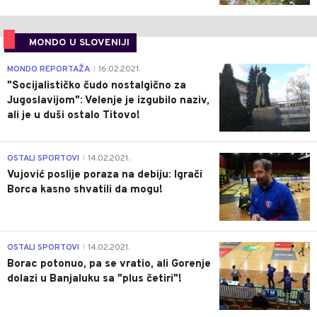
MONDO U SLOVENIJI
4
MONDO REPORTAŽA
16.02.2021.
|
"Socijalističko čudo nostalgično za
Jugoslavijom": Velenje je izgubilo naziv,
ali je u duši ostalo Titovo!
1
OSTALI SPORTOVI
14.02.2021.
|
Vujović poslije poraza na debiju: Igrači
Borca kasno shvatili da mogu!
3
OSTALI SPORTOVI
14.02.2021.
|
Borac potonuo, pa se vratio, ali Gorenje
dolazi u Banjaluku sa "plus četiri"!