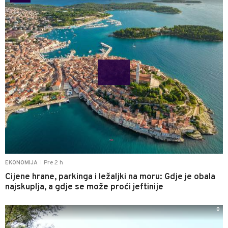
Pre 2 h
EKONOMIJA
|
Cijene hrane, parkinga i ležaljki na moru: Gdje je obala
najskuplja, a gdje se može proći jeftinije
0