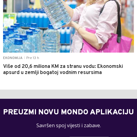
Pre 13 h
EKONOMIJA
|
Više od 20,6 miliona KM za stranu vodu: Ekonomski
apsurd u zemlji bogatoj vodnim resursima
PREUZMI NOVU MONDO APLIKACIJU
Savršen spoj vijesti i zabave.