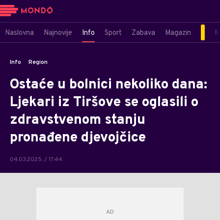
Naslovna
Najnovije
Info
Sport
Zabava
Magazin
M
Info
Region
Ostaće u bolnici nekoliko dana:
Ljekari iz Tiršove se oglasili o
zdravstvenom stanju
pronađene djevojčice
04.03.2025. / 17:44