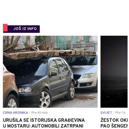
JOŠ IZ INFO
0
CRNA HRONIKA
Pre 41 min
SVIJET
Pre 1 h
|
|
URUŠILA SE ISTORIJSKA GRAĐEVINA
ŽESTOK OKRŠ
U MOSTARU: AUTOMOBILI ZATRPANI
PAO ŠENGEN