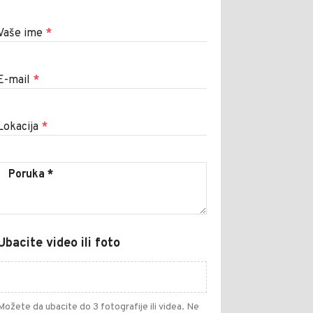
Vaše ime
*
E-mail
*
Lokacija
*
Ubacite video ili foto
Možete da ubacite do 3 fotografije ili videa. Ne