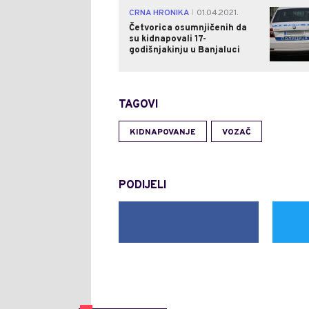
CRNA HRONIKA
01.04.2021.
|
Četvorica osumnjičenih da
su kidnapovali 17-
godišnjakinju u Banjaluci
TAGOVI
KIDNAPOVANJE
VOZAČ
PODIJELI