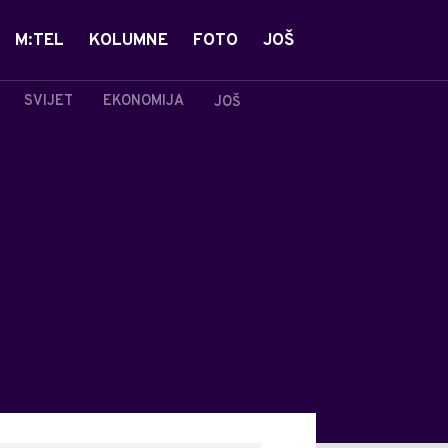
M:TEL
KOLUMNE
FOTO
JOŠ
SVIJET
EKONOMIJA
JOŠ