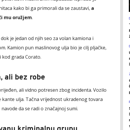
hitaca kako bi ga primorali da se zaustavi,
a
eći mu oružjem
.
dok je jedan od njih seo za volan kamiona i
m. Kamion pun maslinovog ulja bio je cilj pljačke,
ti kod grada Corato.
 ali bez robe
rijeđen, ali vidno potresen zbog incidenta. Vozilo
e kante ulja. Tačna vrijednost ukradenog tovara
iji navode da se radi o značajnoj sumi.
vanu kriminalnu grupu