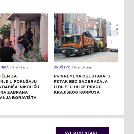
0
0
NIKA
Pre 14 min
DRUŠTVO
Pre 39 min
REGI
|
|
IČEN ZA
PRIVREMENA OBUSTAVA: U
NEZ
NJE U POKUŠAJU
PETAK BEZ SAOBRAĆAJA
KAT
 DABIĆA: NIKOLIĆU
U DIJELU ULICE PRVOG
ZAS
NA ZABRANA
KRAJIŠKOG KORPUSA
POŽ
ANJA BORAVIŠTA
PEŠ
SVI KOMENTARI