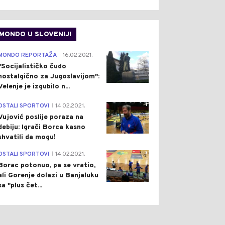
MONDO U SLOVENIJI
4
MONDO REPORTAŽA
16.02.2021.
|
"Socijalističko čudo
nostalgično za Jugoslavijom":
Velenje je izgubilo n...
1
OSTALI SPORTOVI
14.02.2021.
|
Vujović poslije poraza na
debiju: Igrači Borca kasno
shvatili da mogu!
3
OSTALI SPORTOVI
14.02.2021.
|
Borac potonuo, pa se vratio,
ali Gorenje dolazi u Banjaluku
sa "plus čet...