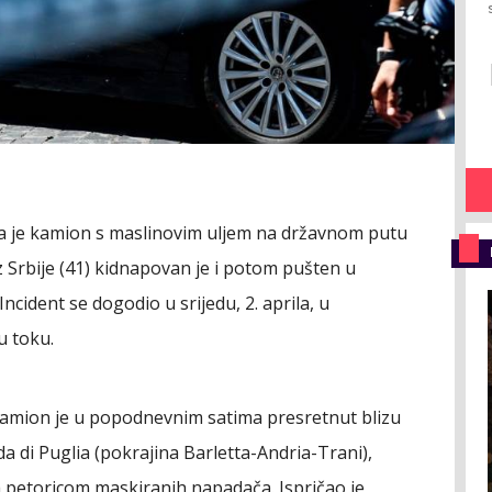
 je kamion s maslinovim uljem na državnom putu
č iz Srbije (41) kidnapovan je i potom pušten u
ncident se dogodio u srijedu, 2. aprila, u
u toku.
amion je u popodnevnim satima presretnut blizu
a di Puglia (pokrajina Barletta-Andria-Trani),
a petoricom maskiranih napadača. Ispričao je