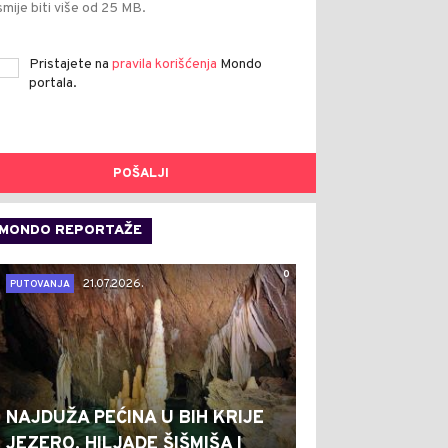
smije biti više od 25 MB.
Pristajete na
pravila korišćenja
Mondo
portala.
POŠALJI
MONDO REPORTAŽE
0
21.07.2026.
PUTOVANJA
NAJDUŽA PEĆINA U BIH KRIJE
JEZERO, HILJADE ŠIŠMIŠA I