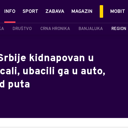
INFO
SPORT
ZABAVA
MAGAZIN
MOBIT
KA
DRUŠTVO
CRNA HRONIKA
BANJALUKA
REGION
Srbije kidnapovan u
cali, ubacili ga u auto,
ed puta