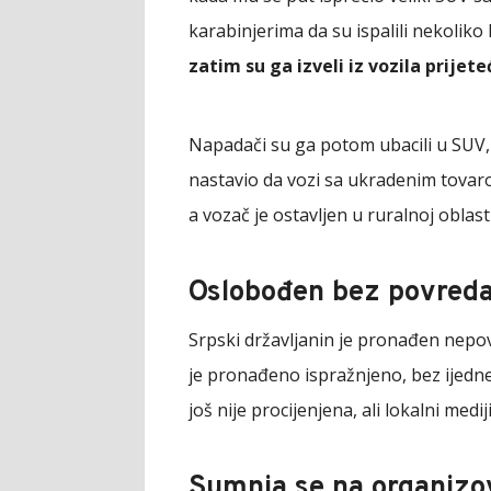
karabinjerima da su ispalili nekoliko 
zatim su ga izveli iz vozila prijet
Napadači su ga potom ubacili u SUV, 
nastavio da vozi sa ukradenim tovaro
a vozač je ostavljen u ruralnoj oblas
Oslobođen bez povreda,
Srpski državljanin je pronađen nepov
je pronađeno ispražnjeno, bez ijedn
još nije procijenjena, ali lokalni med
Sumnja se na organizo