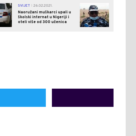
1
0
SVIJET
26.02.2021.
|
Naoružani muškarci upali u
školski internat u Nigeriji i
oteli više od 300 učenica