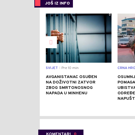
JOŠ IZ INFO
0
SVIJET
Pre 10 min
CRNA HRO
|
AVGANISTANAC OSUĐEN
OSUMNJ
NA DOŽIVOTNI ZATVOR
POMAGA
ZBOG SMRTONOSNOG
UBISTVA
NAPADA U MINHENU
ODREĐE
NAPUŠT
KOMENTARI
0