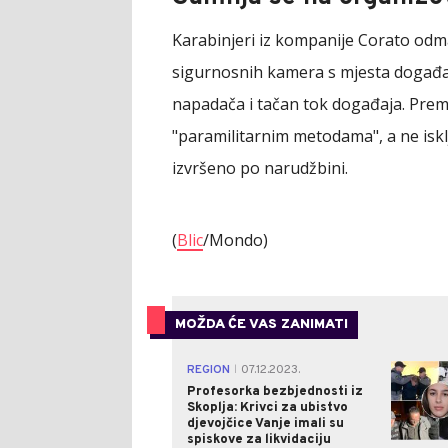
Karabinjeri iz kompanije Corato odma
sigurnosnih kamera s mjesta događaja,
napadača i tačan tok događaja. Prema
"paramilitarnim metodama", a ne iskl
izvršeno po narudžbini.
(
Blic
/Mondo)
MOŽDA ĆE VAS ZANIMATI
REGION
07.12.2023.
|
Profesorka bezbjednosti iz
Skoplja: Krivci za ubistvo
djevojčice Vanje imali su
spiskove za likvidaciju