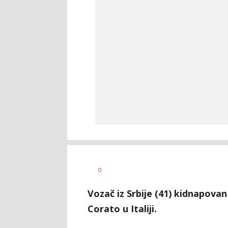
Aleksandra
AUTOR
0
Virijević
Vozač iz Srbije (41) kidnapovan
Corato u Italiji.