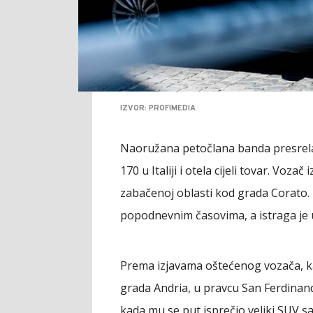
IZVOR: PROFIMEDIA
Naoružana petočlana banda presrela
170 u Italiji i otela cijeli tovar. Voza
zabačenoj oblasti kod grada Corato. I
popodnevnim časovima, a istraga je 
Prema izjavama oštećenog vozača, k
grada Andria, u pravcu San Ferdinand
kada mu se put isprečio veliki SUV s