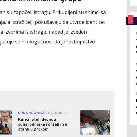
h su započeli istragu. Prikupljeni su snimci sa
 a istražitelji pokušavaju da utvrde identitet
 izvorima iz istrage, napad je izveden
jučuje se ni mogućnost da je razbojništvo
0
0
CRNA HRONIKA
06.01.2023.
|
Kinezi oteli dvojicu
sunarodnjaka i držali ih u
stanu u Brčkom