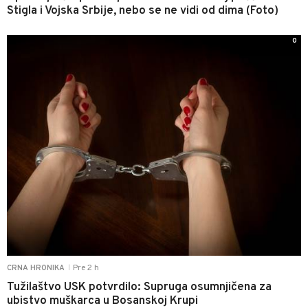
Stigla i Vojska Srbije, nebo se ne vidi od dima (Foto)
0
Pre 2 h
CRNA HRONIKA
|
Tužilaštvo USK potvrdilo: Supruga osumnjičena za
ubistvo muškarca u Bosanskoj Krupi