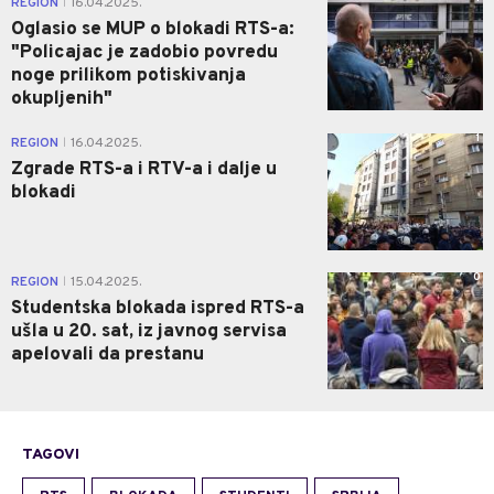
REGION
16.04.2025.
|
Oglasio se MUP o blokadi RTS-a:
"Policajac je zadobio povredu
noge prilikom potiskivanja
okupljenih"
1
REGION
16.04.2025.
|
Zgrade RTS-a i RTV-a i dalje u
blokadi
0
REGION
15.04.2025.
|
Studentska blokada ispred RTS-a
ušla u 20. sat, iz javnog servisa
apelovali da prestanu
TAGOVI