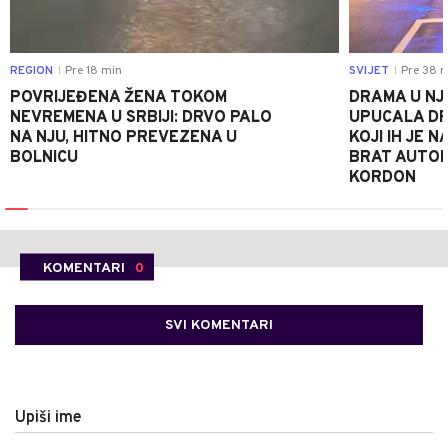
REGION
Pre 18 min
SVIJET
Pre 38 m
|
|
POVRIJEĐENA ŽENA TOKOM
DRAMA U NJ
NEVREMENA U SRBIJI: DRVO PALO
UPUCALA DR
NA NJU, HITNO PREVEZENA U
KOJI IH JE 
BOLNICU
BRAT AUTOM
KORDON
KOMENTARI
0
SVI KOMENTARI
Upiši ime