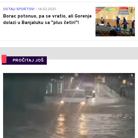
3
OSTALI SPORTOVI
14.02.2021.
|
Borac potonuo, pa se vratio, ali Gorenje
dolazi u Banjaluku sa "plus četiri"!
PROČITAJ JOŠ
0