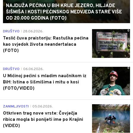
NAJDUŽA PEĆINA U BIH KRIJE JEZERO, HILJADE
ŠIŠMIŠA I KOSTI PEĆINSKOG MEDVJEDA STARE VIŠE
OD 20.000 GODINA (FOTO)
0
DRUŠTVO
28.06.2026.
|
Teslić čuva praistoriju: Rastuška pećina
kao svjedok života neandertalaca
(FOTO)
0
DRUŠTVO
06.06.2026.
|
U Mićinoj pećini s mladim naučnikom iz
BiH: Istina o šišmišima i mitu o kosi
(FOTO/VIDEO)
0
ZANIMLJIVOSTI
05.06.2026.
|
Otkriven trag nove vrste: Čovječja
ribica mogla bi ponijeti ime po Krajini
(VIDEO)