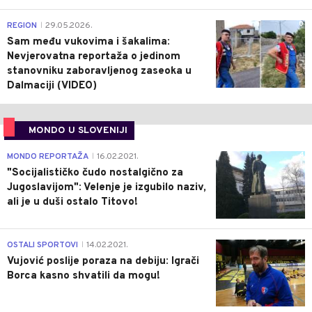
0
REGION
29.05.2026.
|
Sam među vukovima i šakalima:
Nevjerovatna reportaža o jedinom
stanovniku zaboravljenog zaseoka u
Dalmaciji (VIDEO)
MONDO U SLOVENIJI
4
MONDO REPORTAŽA
16.02.2021.
|
"Socijalističko čudo nostalgično za
Jugoslavijom": Velenje je izgubilo naziv,
ali je u duši ostalo Titovo!
1
OSTALI SPORTOVI
14.02.2021.
|
Vujović poslije poraza na debiju: Igrači
Borca kasno shvatili da mogu!