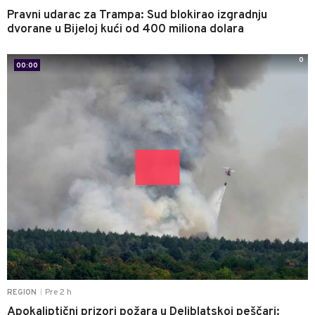
Pravni udarac za Trampa: Sud blokirao izgradnju
dvorane u Bijeloj kući od 400 miliona dolara
0
00:00
Pre 2 h
REGION
|
Apokaliptični prizori požara u Deliblatskoj peščari: