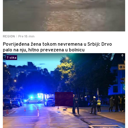
Pre 18 min
REGION
|
Povrijeđena žena tokom nevremena u Srbiji: Drvo
palo na nju, hitno prevezena u bolnicu
0
7 slika