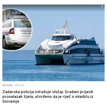
0
Pre 3 h
REGION
|
Zadarska policija istražuje slučaj: Građani prijavili
pronalazak tijela, utvrđeno da je riječ o mladiću iz
Slovenije