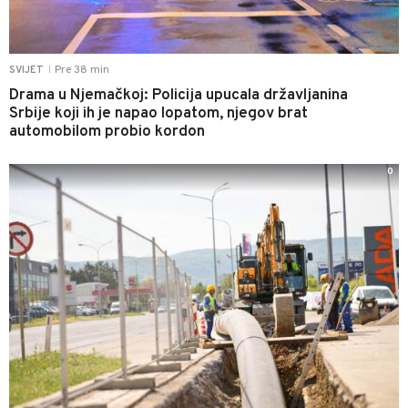
Pre 38 min
SVIJET
|
Drama u Njemačkoj: Policija upucala državljanina
Srbije koji ih je napao lopatom, njegov brat
automobilom probio kordon
0