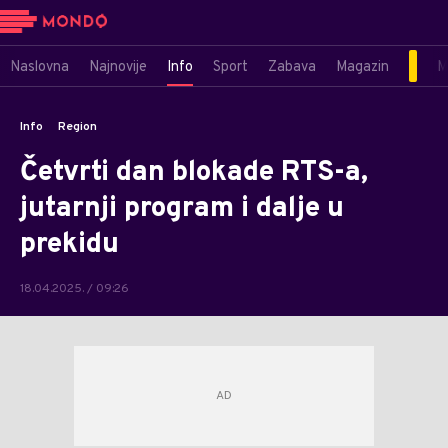
Naslovna
Najnovije
Info
Sport
Zabava
Magazin
M
Info
Region
Četvrti dan blokade RTS-a,
jutarnji program i dalje u
prekidu
18.04.2025. / 09:26