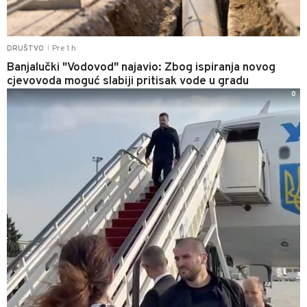
Pre 1 h
DRUŠTVO
|
Banjalučki "Vodovod" najavio: Zbog ispiranja novog
cjevovoda moguć slabiji pritisak vode u gradu
0