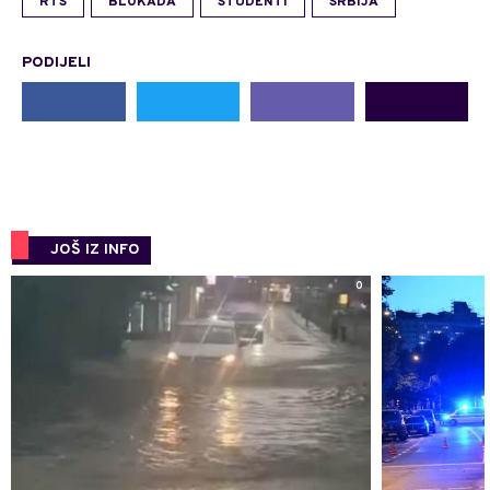
RTS
BLOKADA
STUDENTI
SRBIJA
PODIJELI
JOŠ IZ INFO
0