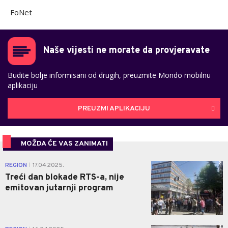
FoNet
Naše vijesti ne morate da provjeravate
Budite bolje informisani od drugih, preuzmite Mondo mobilnu
aplikaciju
PREUZMI APLIKACIJU
MOŽDA ĆE VAS ZANIMATI
2
REGION
17.04.2025.
|
Treći dan blokade RTS-a, nije
emitovan jutarnji program
1