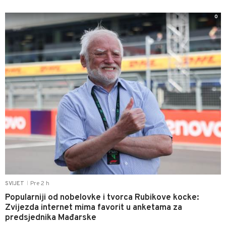
0
Pre 2 h
SVIJET
|
Popularniji od nobelovke i tvorca Rubikove kocke:
Zvijezda internet mima favorit u anketama za
predsjednika Mađarske