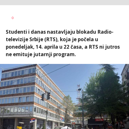
Dušan
AUTOR
0
Volaš
Studenti i danas nastavljaju blokadu Radio-
televizije Srbije (RTS), koja je počela u
ponedeljak, 14. aprila u 22 časa, a RTS ni jutros
ne emituje jutarnji program.