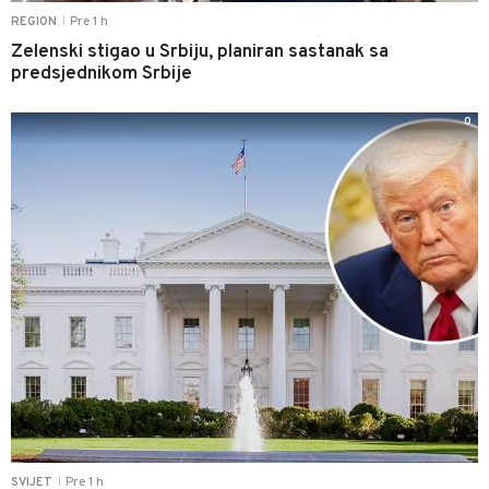
Pre 1 h
REGION
|
Zelenski stigao u Srbiju, planiran sastanak sa
predsjednikom Srbije
0
Pre 1 h
SVIJET
|