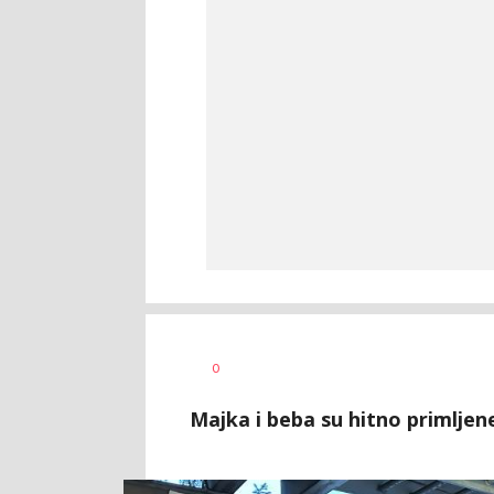
Uroš
AUTOR
0
Matejić
Majka i beba su hitno primljene