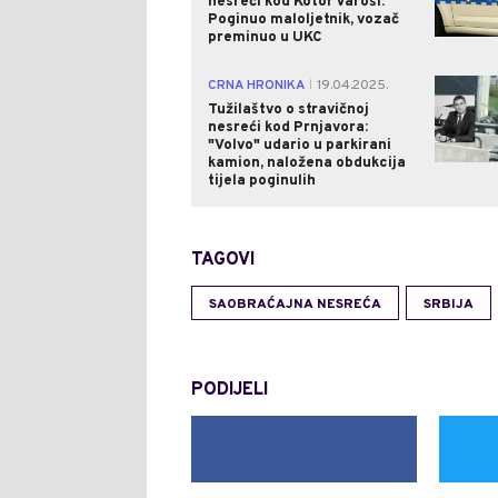
nesreći kod Kotor Varoši:
Poginuo maloljetnik, vozač
preminuo u UKC
CRNA HRONIKA
19.04.2025.
|
Tužilaštvo o stravičnoj
nesreći kod Prnjavora:
"Volvo" udario u parkirani
kamion, naložena obdukcija
tijela poginulih
TAGOVI
SAOBRAĆAJNA NESREĆA
SRBIJA
PODIJELI