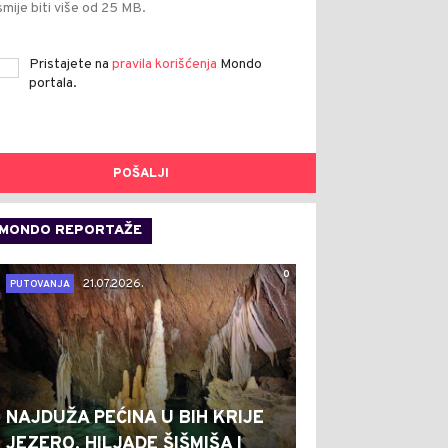
smije biti više od 25 MB.
Pristajete na
pravila korišćenja
Mondo
portala.
POŠALJI
MONDO REPORTAŽE
0
21.07.2026.
PUTOVANJA
NAJDUŽA PEĆINA U BIH KRIJE
JEZERO, HILJADE ŠIŠMIŠA I