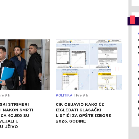
0
0
re 9 h
POLITIKA
Pre 9 h
DRU
|
SKI STRIMERI
CIK OBJAVIO KAKO ĆE
HEL
I NAKON SMRTI
IZGLEDATI GLASAČKI
POM
CA KOJEG SU
LISTIĆI ZA OPŠTE IZBORE
POŽ
VLJALI U
2026. GODINE
AKT
U UŽIVO
POL