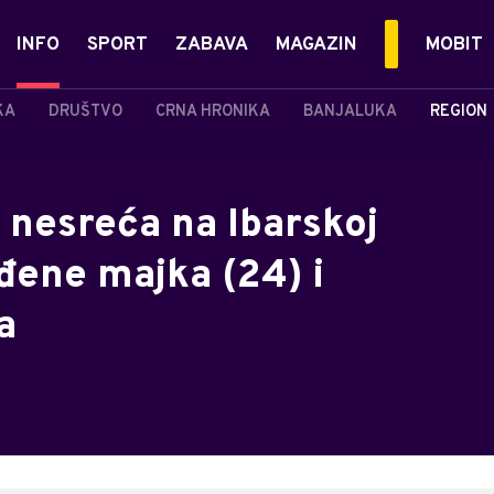
INFO
SPORT
ZABAVA
MAGAZIN
MOBIT
KA
DRUŠTVO
CRNA HRONIKA
BANJALUKA
REGION
 nesreća na Ibarskoj
eđene majka (24) i
a