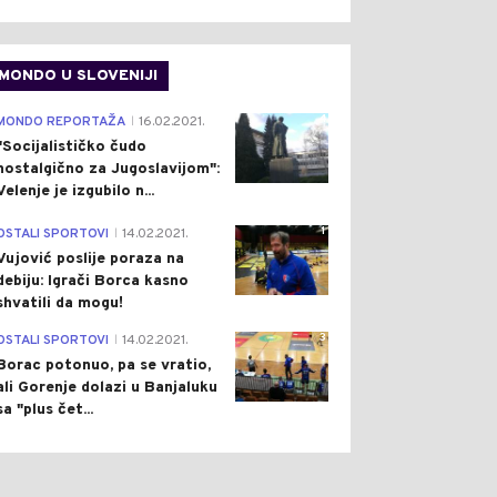
MONDO U SLOVENIJI
4
MONDO REPORTAŽA
16.02.2021.
|
"Socijalističko čudo
0
0
nostalgično za Jugoslavijom":
Velenje je izgubilo n...
1
OSTALI SPORTOVI
14.02.2021.
|
Vujović poslije poraza na
debiju: Igrači Borca kasno
shvatili da mogu!
3
OSTALI SPORTOVI
14.02.2021.
ŠTVO
Pre 11 h
SVIJET
Pre 11 h
|
|
|
Borac potonuo, pa se vratio,
IKOPTER MUP-A RS
CRVENI ALARM ZA CIJELU
ali Gorenje dolazi u Banjaluku
AŽE U GAŠENJU
ITALIJU: TEMPERATURE
sa "plus čet...
ARA KOD TREBINJA:
ASFALTA PRELAZE 60
IVIRALO SE I MINSKO
STEPENI, IMA I ŽRTAVA
JE