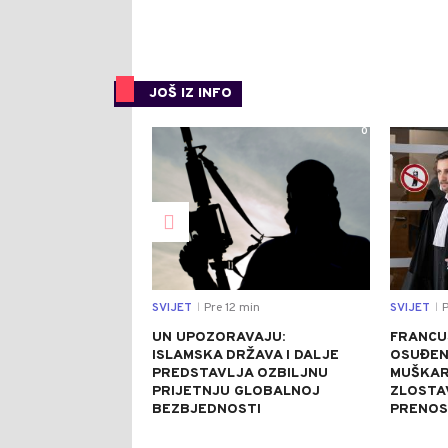
JOŠ IZ INFO
0
SVIJET
Pre 12 min
SVIJET
P
|
|
UN UPOZORAVAJU:
FRANCU
ISLAMSKA DRŽAVA I DALJE
OSUĐEN
PREDSTAVLJA OZBILJNU
MUŠKAR
PRIJETNJU GLOBALNOJ
ZLOSTA
BEZBJEDNOSTI
PRENOS