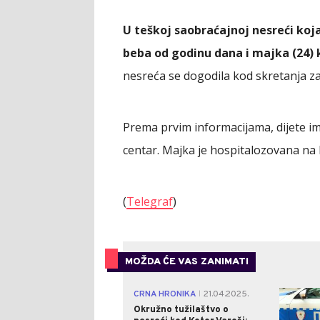
U teškoj saobraćajnoj nesreći koja
beba od godinu dana i majka (24) 
nesreća se dogodila kod skretanja z
Prema prvim informacijama, dijete im
centar. Majka je hospitalozovana na I
(
Telegraf
)
MOŽDA ĆE VAS ZANIMATI
CRNA HRONIKA
21.04.2025.
|
Okružno tužilaštvo o