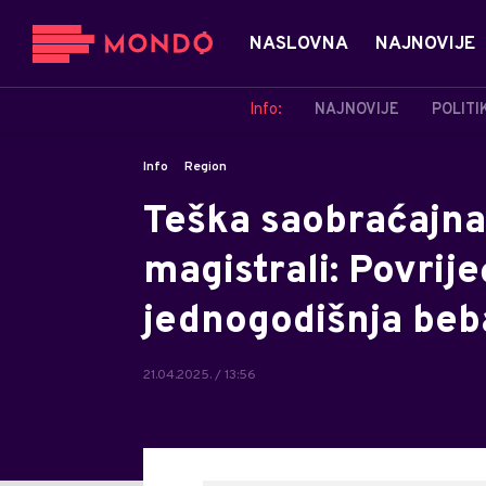
NASLOVNA
NAJNOVIJE
Info:
NAJNOVIJE
POLITI
Info
Region
Teška saobraćajna
magistrali: Povrij
jednogodišnja beb
21.04.2025. / 13:56