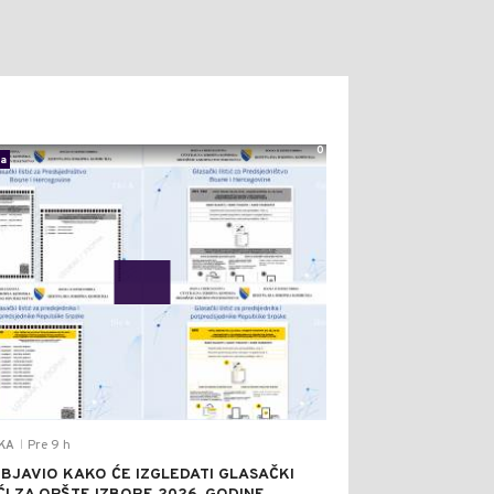
0
ka
Pre 9 h
IKA
|
OBJAVIO KAKO ĆE IZGLEDATI GLASAČKI