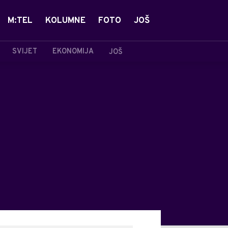
M:TEL
KOLUMNE
FOTO
JOŠ
SVIJET
EKONOMIJA
JOŠ