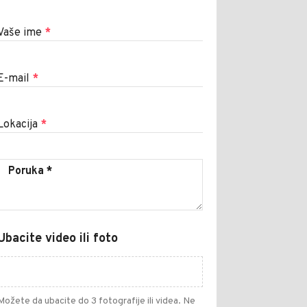
Vaše ime
*
E-mail
*
Lokacija
*
Ubacite video ili foto
Možete da ubacite do 3 fotografije ili videa. Ne