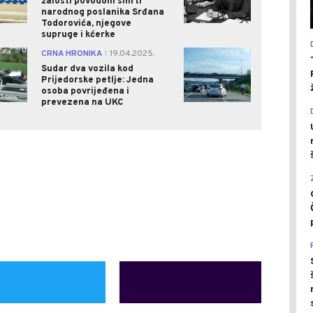
žalosti povodom smrti
narodnog poslanika Srđana
Todorovića, njegove
supruge i kćerke
0
0
CRNA HRONIKA
19.04.2025.
|
Sudar dva vozila kod
Prijedorske petlje: Jedna
osoba povrijeđena i
prevezena na UKC