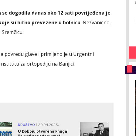
 se dogodila danas oko 12 sati povrijeđena je
koje su hitno prevezene u bolnicu
. Nezvanično,
a Sremčicu.
a povredu glave i primljeno je u Urgentni
nstitutu za ortopediju na Banjici.
0
0
DRUŠTVO
20.04.2025.
|
U Doboju otvorena knjiga