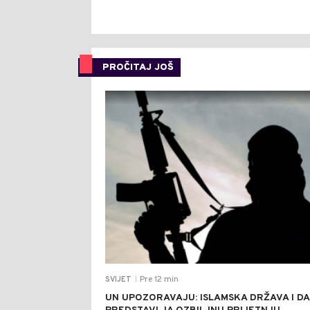
PROČITAJ JOŠ
Pre 12 min
SVIJET
|
UN UPOZORAVAJU: ISLAMSKA DRŽAVA I D