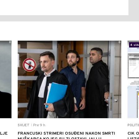
0
0
4 sli
Pre 9 h
SVIJET
POLIT
|
ALJE
FRANCUSKI STRIMERI OSUĐENI NAKON SMRTI
CIK 