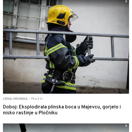
0
Pre 2 h
CRNA HRONIKA
|
Doboj: Eksplodirala plinska boca u Majevcu, gorjelo i
nisko rastinje u Pločniku
0