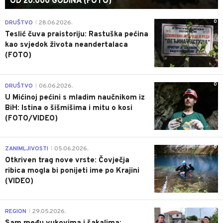
OD 20.000 GODINA (FOTO)
0
DRUŠTVO
28.06.2026.
|
Teslić čuva praistoriju: Rastuška pećina
kao svjedok života neandertalaca
(FOTO)
0
DRUŠTVO
06.06.2026.
|
U Mićinoj pećini s mladim naučnikom iz
BiH: Istina o šišmišima i mitu o kosi
(FOTO/VIDEO)
0
ZANIMLJIVOSTI
05.06.2026.
|
Otkriven trag nove vrste: Čovječja
ribica mogla bi ponijeti ime po Krajini
(VIDEO)
0
REGION
29.05.2026.
|