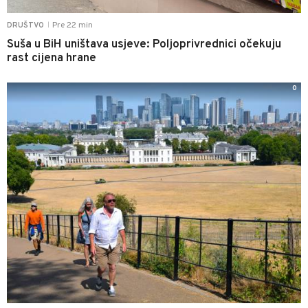
Pre 22 min
DRUŠTVO
|
Suša u BiH uništava usjeve: Poljoprivrednici očekuju
rast cijena hrane
0