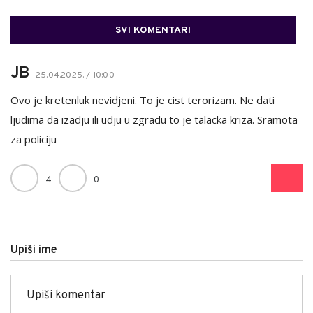
SVI KOMENTARI
JB
25.04.2025. / 10:00
Ovo je kretenluk nevidjeni. To je cist terorizam. Ne dati
ljudima da izadju ili udju u zgradu to je talacka kriza. Sramota
za policiju
4
0
Upiši ime