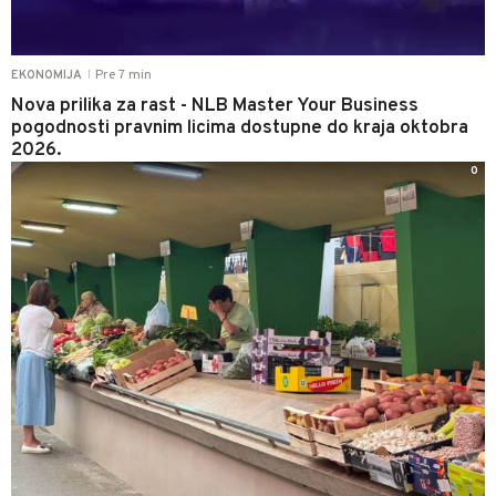
Pre 7 min
EKONOMIJA
|
Nova prilika za rast - NLB Master Your Business
pogodnosti pravnim licima dostupne do kraja oktobra
2026.
0