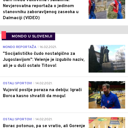
Sam među vukovima i šakalima:
Nevjerovatna reportaža o jedinom
stanovniku zaboravljenog zaseoka u
Dalmaciji (VIDEO)
MONDO U SLOVENIJI
4
MONDO REPORTAŽA
16.02.2021.
|
"Socijalističko čudo nostalgično za
Jugoslavijom": Velenje je izgubilo naziv,
ali je u duši ostalo Titovo!
1
OSTALI SPORTOVI
14.02.2021.
|
Vujović poslije poraza na debiju: Igrači
Borca kasno shvatili da mogu!
3
OSTALI SPORTOVI
14.02.2021.
|
Borac potonuo, pa se vratio, ali Gorenje