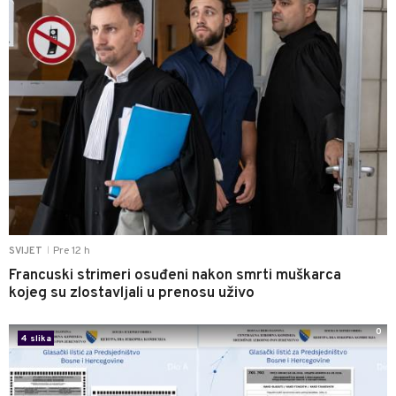
Pre 12 h
SVIJET
|
Francuski strimeri osuđeni nakon smrti muškarca
kojeg su zlostavljali u prenosu uživo
0
4 slika