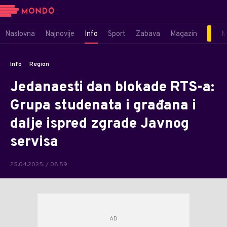
Naslovna
Najnovije
Info
Sport
Zabava
Magazin
M
Info
Region
Jedanaesti dan blokade RTS-a:
Grupa studenata i građana i
dalje ispred zgrade Javnog
servisa
25.04.2025. / 08:59