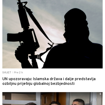
Pre 2 h
SVIJET
|
UN upozoravaju: Islamska država i dalje predstavlja
ozbiljnu prijetnju globalnoj bezbjednosti
0