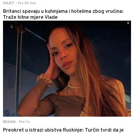
Pre 50 min
SVIJET
|
Britanci spavaju u kuhinjama i hotelima zbog vrućina:
Traže hitne mjere Vlade
0
Pre 1 h
REGION
|
Preokret u istrazi ubistva Ruskinje: Turčin tvrdi da je