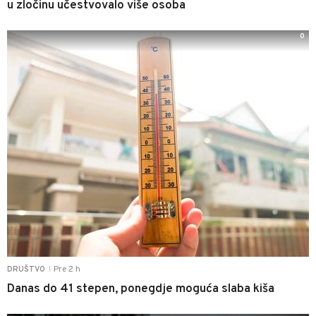
u zločinu učestvovalo više osoba
0
Pre 2 h
DRUŠTVO
|
Danas do 41 stepen, ponegdje moguća slaba kiša