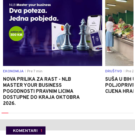
EKONOMIJA
Pre 7 min
DRUŠTVO
Pre 2
|
|
NOVA PRILIKA ZA RAST - NLB
SUŠA U BIH 
MASTER YOUR BUSINESS
POLJOPRIVR
POGODNOSTI PRAVNIM LICIMA
CIJENA HRA
DOSTUPNE DO KRAJA OKTOBRA
2026.
KOMENTARI
1