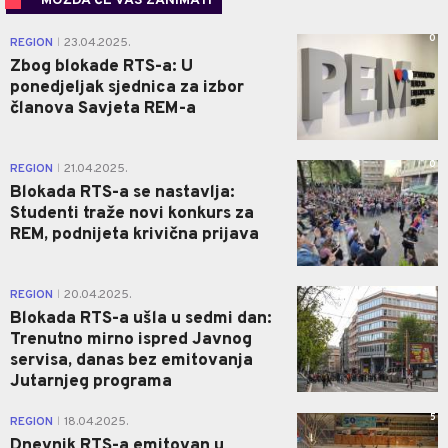
MOŽDA ĆE VAS ZANIMATI
0
REGION
23.04.2025.
|
Zbog blokade RTS-a: U
ponedjeljak sjednica za izbor
članova Savjeta REM-a
0
REGION
21.04.2025.
|
Blokada RTS-a se nastavlja:
Studenti traže novi konkurs za
REM, podnijeta krivična prijava
1
REGION
20.04.2025.
|
Blokada RTS-a ušla u sedmi dan:
Trenutno mirno ispred Javnog
servisa, danas bez emitovanja
Jutarnjeg programa
5
REGION
18.04.2025.
|
Dnevnik RTS-a emitovan u