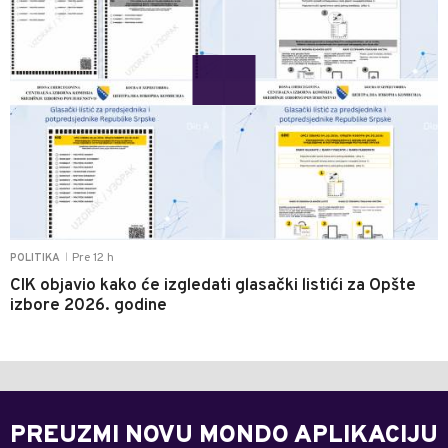
Pre 12 h
POLITIKA
|
CIK objavio kako će izgledati glasački listići za Opšte
izbore 2026. godine
PREUZMI NOVU MONDO APLIKACIJU