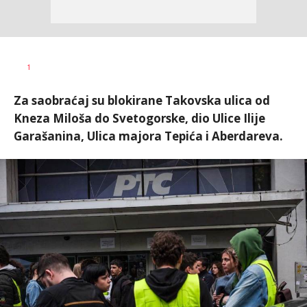
Nevena
AUTOR
1
Davidović
Za saobraćaj su blokirane Takovska ulica od
Kneza Miloša do Svetogorske, dio Ulice Ilije
Garašanina, Ulica majora Tepića i Aberdareva.