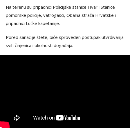
Na terenu su pripadnici Policijske stanice Hvar i Stanice
pomorske policije, vatrogasci, Obalna straža Hrvatske i
pripadnici Lučke kapetanije.
Pored sanacije štete, biće sproveden postupak utvrđivanja
svih činjenica i okolnosti događaja.