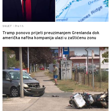
Pre 1 h
SVIJET
|
Tramp ponovo prijeti preuzimanjem Grenlanda dok
američka naftna kompanija ulazi u zaštićenu zonu
0