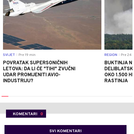
SVIJET
Pre 19 min
REGION
Pre 24 
|
|
POVRATAK SUPERSONIČNIH
BUKTINJA N
LETOVA: DA LI ĆE "TIHI" ZVUČNI
DELIBLATSK
UDAR PROMIJENITI AVIO-
OKO 1.500 H
INDUSTRIJU?
RASTINJA
KOMENTARI
0
SVI KOMENTARI