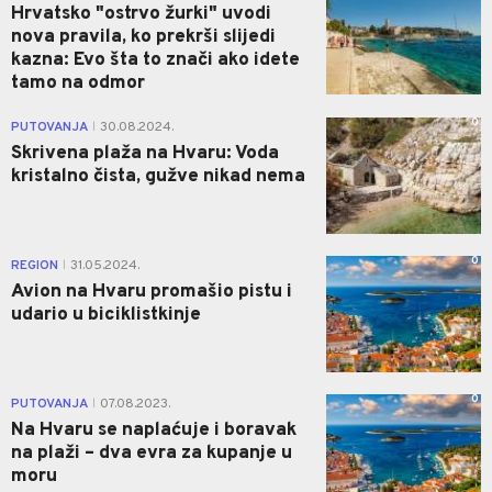
Hrvatsko "ostrvo žurki" uvodi
nova pravila, ko prekrši slijedi
kazna: Evo šta to znači ako idete
tamo na odmor
0
PUTOVANJA
30.08.2024.
|
Skrivena plaža na Hvaru: Voda
kristalno čista, gužve nikad nema
0
REGION
31.05.2024.
|
Avion na Hvaru promašio pistu i
udario u biciklistkinje
0
PUTOVANJA
07.08.2023.
|
Na Hvaru se naplaćuje i boravak
na plaži – dva evra za kupanje u
moru