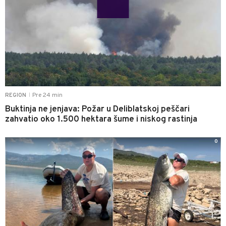
Pre 24 min
REGION
|
Buktinja ne jenjava: Požar u Deliblatskoj peščari
zahvatio oko 1.500 hektara šume i niskog rastinja
0