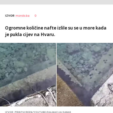
0
IZVOR
mondo.ba
Ogromne količine nafte izlile su se u more kada
je pukla cijev na Hvaru.
IZVOR: PRINTSCREEN/YOUTUBE/DALMACIJA DANAS