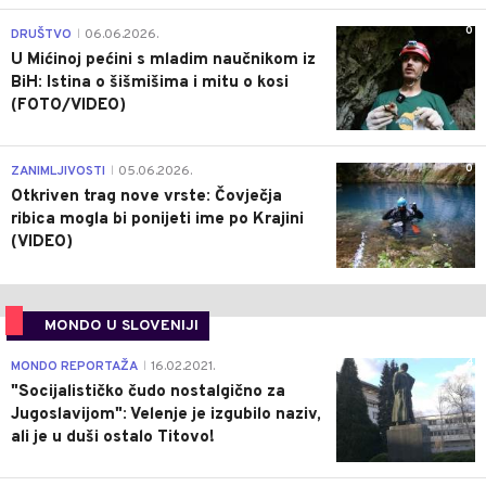
0
DRUŠTVO
06.06.2026.
|
U Mićinoj pećini s mladim naučnikom iz
BiH: Istina o šišmišima i mitu o kosi
(FOTO/VIDEO)
0
ZANIMLJIVOSTI
05.06.2026.
|
Otkriven trag nove vrste: Čovječja
ribica mogla bi ponijeti ime po Krajini
(VIDEO)
MONDO U SLOVENIJI
4
MONDO REPORTAŽA
16.02.2021.
|
"Socijalističko čudo nostalgično za
Jugoslavijom": Velenje je izgubilo naziv,
ali je u duši ostalo Titovo!