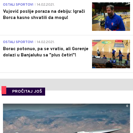
1
OSTALI SPORTOVI
14.02.2021.
|
Vujović poslije poraza na debiju: Igrači
Borca kasno shvatili da mogu!
3
OSTALI SPORTOVI
14.02.2021.
|
Borac potonuo, pa se vratio, ali Gorenje
dolazi u Banjaluku sa "plus četiri"!
PROČITAJ JOŠ
0