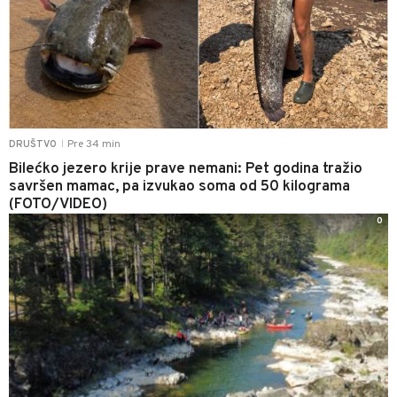
Pre 34 min
DRUŠTVO
|
Bilećko jezero krije prave nemani: Pet godina tražio
savršen mamac, pa izvukao soma od 50 kilograma
(FOTO/VIDEO)
0