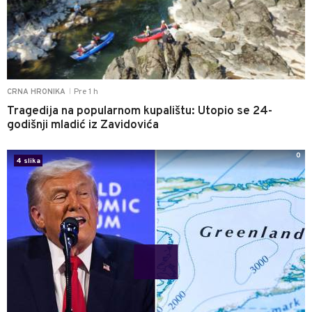
Pre 1 h
CRNA HRONIKA
|
Tragedija na popularnom kupalištu: Utopio se 24-
godišnji mladić iz Zavidovića
0
4 slika