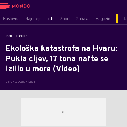
Naslovna
Najnovije
Info
Sport
Zabava
Magazin
M
Info
Region
Ekološka katastrofa na Hvaru:
Pukla cijev, 17 tona nafte se
izlilo u more (Video)
25.04.2025. / 12:31