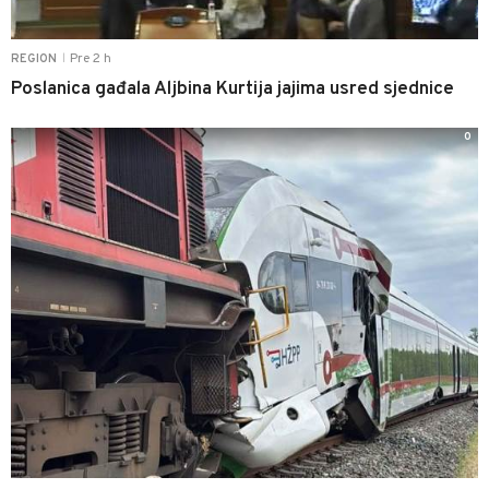
Pre 2 h
REGION
|
Poslanica gađala Aljbina Kurtija jajima usred sjednice
0