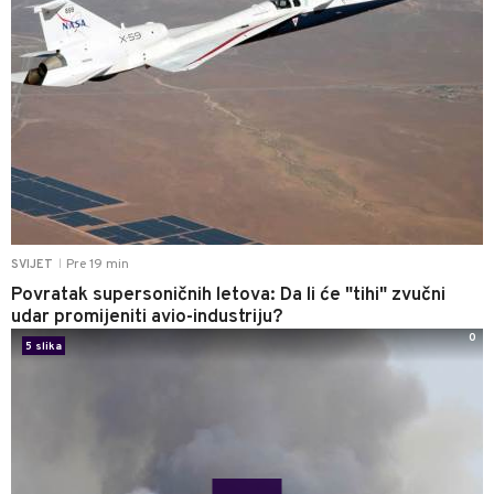
Pre 19 min
SVIJET
|
Povratak supersoničnih letova: Da li će "tihi" zvučni
udar promijeniti avio-industriju?
0
5 slika