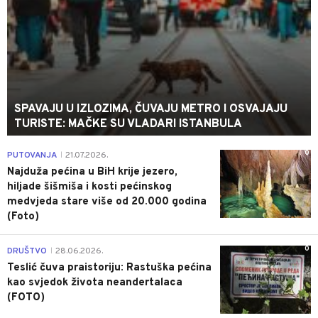
SPAVAJU U IZLOZIMA, ČUVAJU METRO I OSVAJAJU
TURISTE: MAČKE SU VLADARI ISTANBULA
0
PUTOVANJA
21.07.2026.
|
Najduža pećina u BiH krije jezero,
hiljade šišmiša i kosti pećinskog
medvjeda stare više od 20.000 godina
(Foto)
0
DRUŠTVO
28.06.2026.
|
Teslić čuva praistoriju: Rastuška pećina
kao svjedok života neandertalaca
(FOTO)