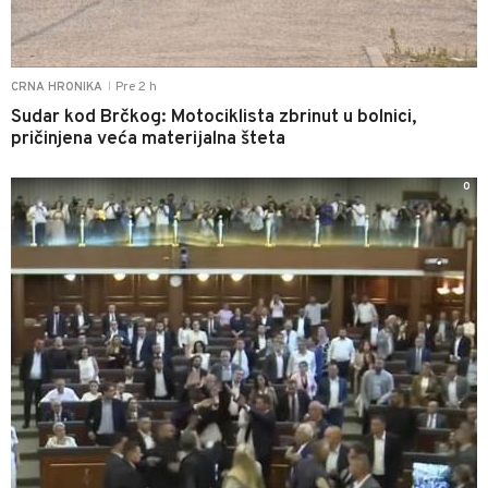
Pre 2 h
CRNA HRONIKA
|
Sudar kod Brčkog: Motociklista zbrinut u bolnici,
pričinjena veća materijalna šteta
0