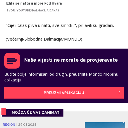
Izlila se nafta u more kod Hvara
IZVOR: YOUTUBE/DALMACIJA DANAS
"Cijeli talas pliva u nafti, sve smrdi...", prijavili su građani.
(Večernji/Slobodna Dalmacija/MONDO)
Naše vijesti ne morate da provjeravate
Budite bolje informisani od drugih, preuzmite Mondo mobilnu
aplikaciju
PREUZMI APLIKACIJU
MOŽDA ĆE VAS ZANIMATI
0
REGION
29.03.2025.
|