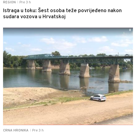
Pre 3 h
REGION
|
Istraga u toku: Šest osoba teže povrijeđeno nakon
sudara vozova u Hrvatskoj
0
Pre 3 h
CRNA HRONIKA
|