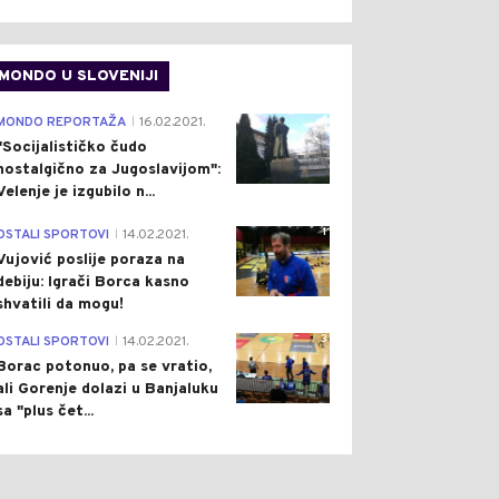
MONDO U SLOVENIJI
4
MONDO REPORTAŽA
16.02.2021.
|
"Socijalističko čudo
nostalgično za Jugoslavijom":
Velenje je izgubilo n...
1
OSTALI SPORTOVI
14.02.2021.
|
Vujović poslije poraza na
debiju: Igrači Borca kasno
shvatili da mogu!
3
OSTALI SPORTOVI
14.02.2021.
|
Borac potonuo, pa se vratio,
ali Gorenje dolazi u Banjaluku
sa "plus čet...