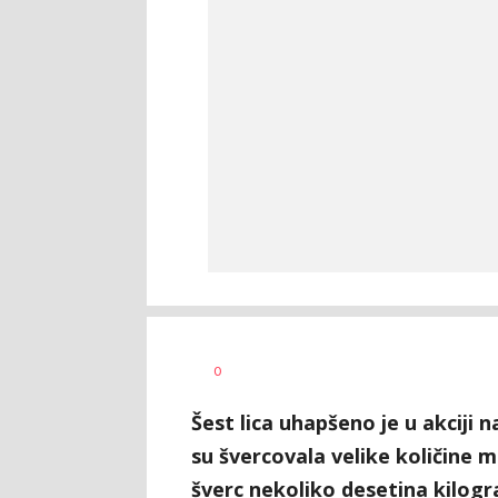
Dušan
AUTOR
0
Volaš
Šest lica uhapšeno je u akciji 
su švercovala velike količine m
šverc nekoliko desetina kilo