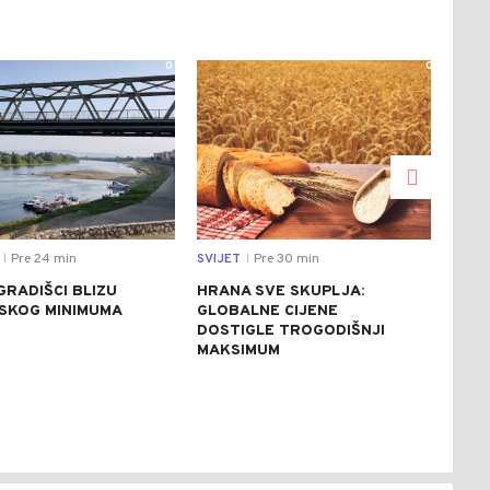
0
0
Pre 24 min
SVIJET
Pre 30 min
DRU
|
|
GRADIŠCI BLIZU
HRANA SVE SKUPLJA:
SJE
JSKOG MINIMUMA
GLOBALNE CIJENE
PET
DOSTIGLE TROGODIŠNJI
OBI
MAKSIMUM
AVI
IZB
(FO