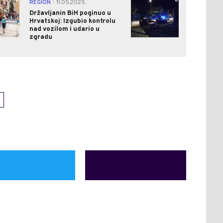
0
0
REGION
11.05.2025.
|
Državljanin BiH poginuo u
Hrvatskoj: Izgubio kontrolu
nad vozilom i udario u
zgradu