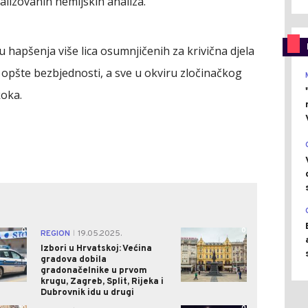
jalizovanih hemijskih analiza.
 hapšenja više lica osumnjičenih za krivična djela
a i opšte bezbjednosti, a sve u okviru zločinačkog
koka.
0
0
REGION
19.05.2025.
|
Izbori u Hrvatskoj: Većina
gradova dobila
gradonačelnike u prvom
krugu, Zagreb, Split, Rijeka i
Dubrovnik idu u drugi