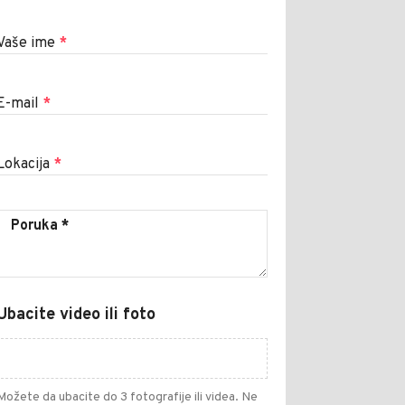
Vaše ime
*
E-mail
*
Lokacija
*
Ubacite video ili foto
Možete da ubacite do 3 fotografije ili videa. Ne