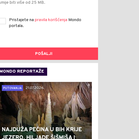
smije biti više od 25 MB.
Pristajete na
pravila korišćenja
Mondo
portala.
POŠALJI
MONDO REPORTAŽE
0
21.07.2026.
PUTOVANJA
NAJDUŽA PEĆINA U BIH KRIJE
JEZERO, HILJADE ŠIŠMIŠA I