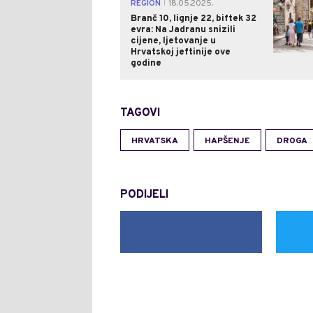
REGION
18.05.2025.
|
Branč 10, lignje 22, biftek 32
evra: Na Jadranu snizili
cijene, ljetovanje u
Hrvatskoj jeftinije ove
godine
TAGOVI
HRVATSKA
HAPŠENJE
DROGA
PODIJELI