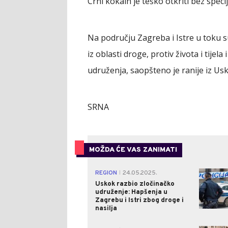
Crni kokain je teško otkriti bez speci
Na području Zagreba i Istre u toku su
iz oblasti droge, protiv života i tijel
udruženja, saopšteno je ranije iz Us
SRNA
MOŽDA ĆE VAS ZANIMATI
REGION
24.05.2025.
|
Uskok razbio zločinačko
udruženje: Hapšenja u
Zagrebu i Istri zbog droge i
nasilja