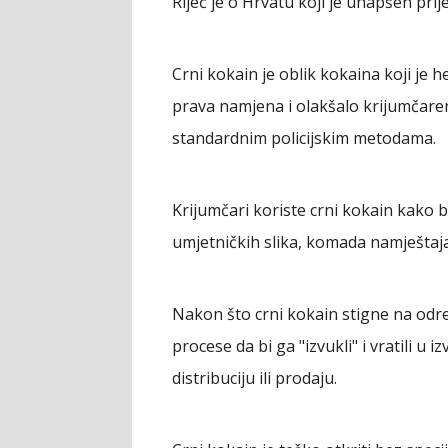
Riječ je o Hrvatu koji je uhapšen prije
Crni kokain je oblik kokaina koji je h
prava namjena i olakšalo krijumčaren
standardnim policijskim metodama.
Krijumčari koriste crni kokain kako 
umjetničkih slika, komada namještaja,
Nakon što crni kokain stigne na odre
procese da bi ga "izvukli" i vratili u 
distribuciju ili prodaju.