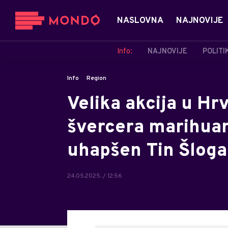
NASLOVNA
NAJNOVIJE
Info:
NAJNOVIJE
POLITI
Info
Region
Velika akcija u Hr
švercera marihuan
uhapšen Tin Šloga
24.05.2025. / 12:56