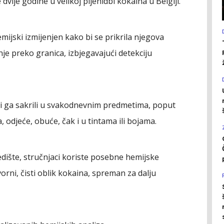
 dvije godine u velikoj pljenidbi kokaina u Belgiji.
emijski izmijenjen kako bi se prikrila njegova
je preko granica, izbjegavajući detekciju
bi ga sakrili u svakodnevnim predmetima, poput
 odjeće, obuće, čak i u tintama ili bojama.
dište, stručnjaci koriste posebne hemijske
izvorni, čisti oblik kokaina, spreman za dalju