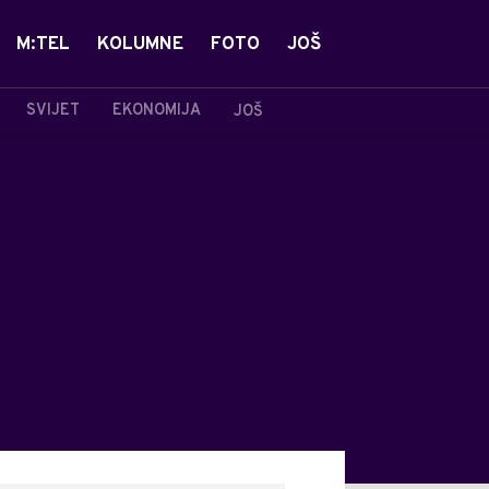
M:TEL
KOLUMNE
FOTO
JOŠ
SVIJET
EKONOMIJA
JOŠ