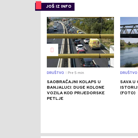
JOŠ IZ INFO
0
DRUŠTVO
Pre 5 min
DRUŠTVO
|
SAOBRAĆAJNI KOLAPS U
SAVA U 
BANJALUCI: DUGE KOLONE
ISTORI
VOZILA KOD PRIJEDORSKE
(FOTO)
PETLJE