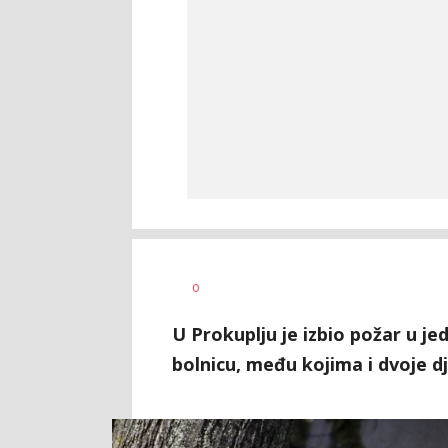
Nevena
AUTOR
0
Davidović
U Prokuplju je izbio požar u jed
bolnicu, među kojima i dvoje d