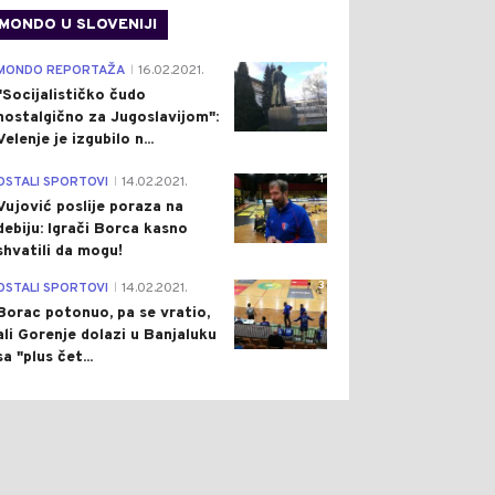
MONDO U SLOVENIJI
4
MONDO REPORTAŽA
16.02.2021.
|
"Socijalističko čudo
nostalgično za Jugoslavijom":
Velenje je izgubilo n...
1
OSTALI SPORTOVI
14.02.2021.
|
Vujović poslije poraza na
debiju: Igrači Borca kasno
shvatili da mogu!
3
OSTALI SPORTOVI
14.02.2021.
|
Borac potonuo, pa se vratio,
ali Gorenje dolazi u Banjaluku
sa "plus čet...