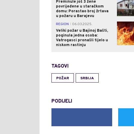
Preminule još 3 žene
povrijeđene u staračkom
domu: Porastao broj žrtava
u požaru u Barajevu
REGION
06.03.2025.
|
Veliki požar u Bajinoj Bašti,
poginula jedna osoba:
Vatrogasci pronašli tijelo u
niskom rastinju
TAGOVI
POŽAR
SRBIJA
PODIJELI