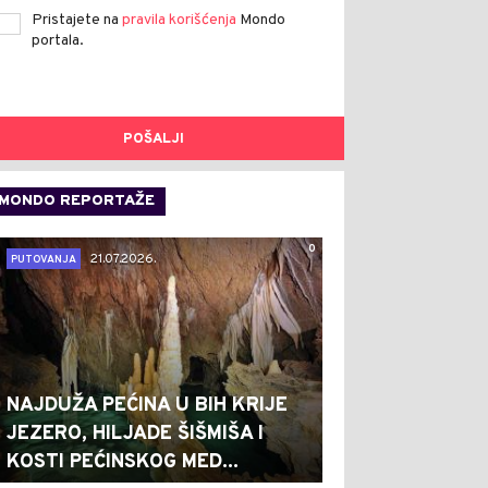
Pristajete na
pravila korišćenja
Mondo
portala.
POŠALJI
MONDO REPORTAŽE
0
21.07.2026.
PUTOVANJA
NAJDUŽA PEĆINA U BIH KRIJE
JEZERO, HILJADE ŠIŠMIŠA I
KOSTI PEĆINSKOG MED...