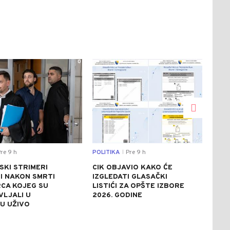
0
0
re 9 h
POLITIKA
Pre 9 h
DRU
|
SKI STRIMERI
CIK OBJAVIO KAKO ĆE
HEL
I NAKON SMRTI
IZGLEDATI GLASAČKI
POM
CA KOJEG SU
LISTIĆI ZA OPŠTE IZBORE
POŽ
VLJALI U
2026. GODINE
AKT
U UŽIVO
POL