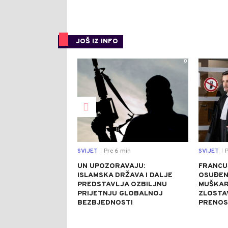
JOŠ IZ INFO
0
SVIJET
Pre 6 min
SVIJET
P
|
|
UN UPOZORAVAJU:
FRANCU
ISLAMSKA DRŽAVA I DALJE
OSUĐEN
PREDSTAVLJA OZBILJNU
MUŠKAR
PRIJETNJU GLOBALNOJ
ZLOSTA
BEZBJEDNOSTI
PRENOS