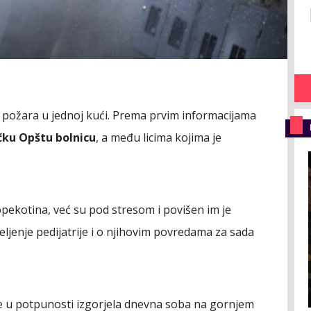
do požara u jednoj kući. Prema prvim informacijama
čku Opštu bolnicu
, a među licima kojima je
pekotina, već su pod stresom i povišen im je
eljenje pedijatrije i o njihovim povredama za sada
je u potpunosti izgorjela dnevna soba na gornjem