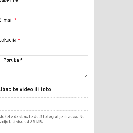
Vaše ime
*
E-mail
*
Lokacija
*
Ubacite video ili foto
Možete da ubacite do 3 fotografije ili videa. Ne
smije biti više od 25 MB.