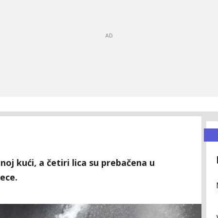
noj kući, a četiri lica su prebačena u
jece.