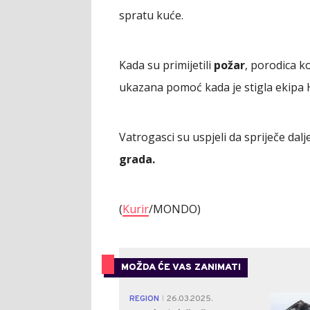
spratu kuće.
Kada su primijetili
požar
, porodica ko
ukazana pomoć kada je stigla ekipa
Vatrogasci su uspjeli da spriječe dalj
grada.
(
Kurir
/MONDO)
MOŽDA ĆE VAS ZANIMATI
REGION
26.03.2025.
|