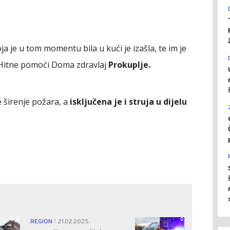
ja je u tom momentu bila u kući je izašla, te im je
 Hitne pomoći Doma zdravlaj
Prokuplje.
e širenje požara, a
isključena je i struja u dijelu
0
0
REGION
21.02.2025.
|