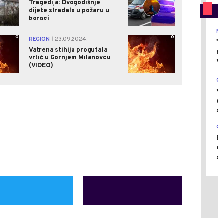
Tragedija: Dvogodišnje
dijete stradalo u požaru u
baraci
0
0
REGION
23.09.2024.
|
Vatrena stihija progutala
vrtić u Gornjem Milanovcu
(VIDEO)