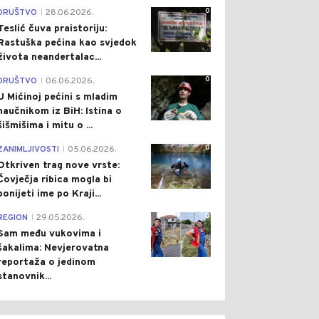
0
DRUŠTVO
28.06.2026.
|
Teslić čuva praistoriju:
Rastuška pećina kao svjedok
života neandertalac...
0
DRUŠTVO
06.06.2026.
|
U Mićinoj pećini s mladim
naučnikom iz BiH: Istina o
šišmišima i mitu o ...
0
ZANIMLJIVOSTI
05.06.2026.
|
Otkriven trag nove vrste:
Čovječja ribica mogla bi
ponijeti ime po Kraji...
0
REGION
29.05.2026.
|
Sam među vukovima i
šakalima: Nevjerovatna
reportaža o jedinom
stanovnik...