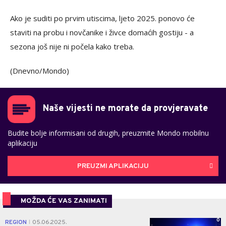
Ako je suditi po prvim utiscima, ljeto 2025. ponovo će
staviti na probu i novčanike i živce domaćih gostiju - a
sezona još nije ni počela kako treba.
(Dnevno/Mondo)
Naše vijesti ne morate da provjeravate
Budite bolje informisani od drugih, preuzmite Mondo mobilnu
aplikaciju
PREUZMI APLIKACIJU
MOŽDA ĆE VAS ZANIMATI
0
REGION
05.06.2025.
|