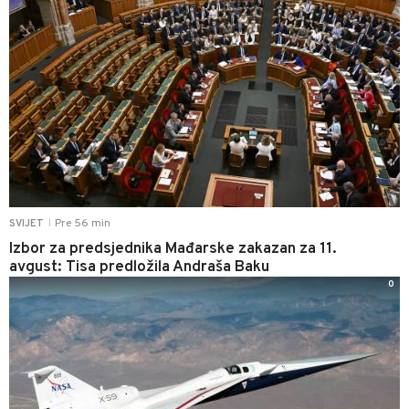
Pre 56 min
SVIJET
|
Izbor za predsjednika Mađarske zakazan za 11.
avgust: Tisa predložila Andraša Baku
0