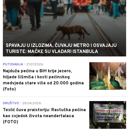
SPAVAJU U IZLOZIMA, ČUVAJU METRO I OSVAJAJU
TURISTE: MAČKE SU VLADARI ISTANBULA
0
PUTOVANJA
21.07.2026.
|
Najduža pećina u BiH krije jezero,
hiljade šišmiša i kosti pećinskog
medvjeda stare više od 20.000 godina
(Foto)
0
DRUŠTVO
28.06.2026.
|
Teslić čuva praistoriju: Rastuška pećina
kao svjedok života neandertalaca
(FOTO)