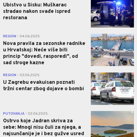
Ubistvo u Sisku: Muškarac
stradao nakon svađe ispred
restorana
0
REGION
04.06.2025.
|
Nova pravila za sezonske radnike
u Hrvatskoj: Neće više biti
princip "dovedi, rasporedi", od
sad stroge kazne
0
REGION
03.06.2025.
|
U Zagrebu evakuisan poznati
tržni centar zbog dojave o bombi
0
PUTOVANJA
02.06.2025.
|
Ostrvo koje Jadran skriva za
sebe: Mnogi nisu čuli za njega, a
najsunčanije je i bez gužve usred