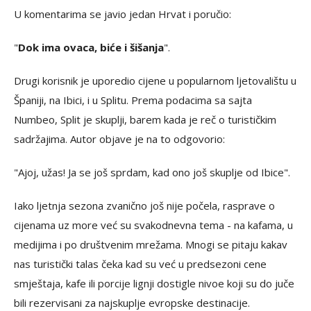
U komentarima se javio jedan Hrvat i poručio:
"
Dok ima ovaca, biće i šišanja
".
Drugi korisnik je uporedio cijene u popularnom ljetovalištu u
Španiji, na Ibici, i u Splitu. Prema podacima sa sajta
Numbeo, Split je skuplji, barem kada je reč o turističkim
sadržajima. Autor objave je na to odgovorio:
"Ajoj, užas! Ja se još sprdam, kad ono još skuplje od Ibice".
Iako ljetnja sezona zvanično još nije počela, rasprave o
cijenama uz more već su svakodnevna tema - na kafama, u
medijima i po društvenim mrežama. Mnogi se pitaju kakav
nas turistički talas čeka kad su već u predsezoni cene
smještaja, kafe ili porcije lignji dostigle nivoe koji su do juče
bili rezervisani za najskuplje evropske destinacije.