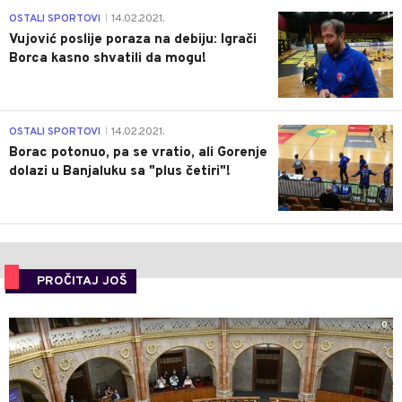
1
OSTALI SPORTOVI
14.02.2021.
|
Vujović poslije poraza na debiju: Igrači
Borca kasno shvatili da mogu!
3
OSTALI SPORTOVI
14.02.2021.
|
Borac potonuo, pa se vratio, ali Gorenje
dolazi u Banjaluku sa "plus četiri"!
PROČITAJ JOŠ
0