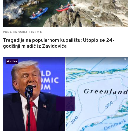
Pre 2 h
CRNA HRONIKA
|
Tragedija na popularnom kupalištu: Utopio se 24-
godišnji mladić iz Zavidovića
0
4 slika