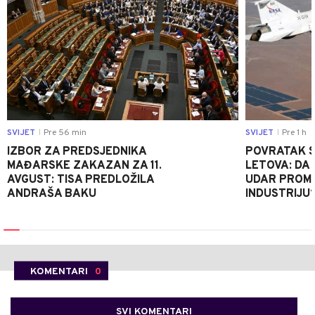
SVIJET
Pre 56 min
SVIJET
Pre 1 h
|
|
IZBOR ZA PREDSJEDNIKA
POVRATAK S
MAĐARSKE ZAKAZAN ZA 11.
LETOVA: DA L
AVGUST: TISA PREDLOŽILA
UDAR PROMIJ
ANDRAŠA BAKU
INDUSTRIJU
KOMENTARI
0
SVI KOMENTARI