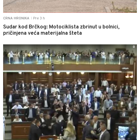
Pre 3 h
CRNA HRONIKA
|
Sudar kod Brčkog: Motociklista zbrinut u bolnici,
pričinjena veća materijalna šteta
0