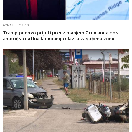
Pre 2 h
SVIJET
|
Tramp ponovo prijeti preuzimanjem Grenlanda dok
američka naftna kompanija ulazi u zaštićenu zonu
0