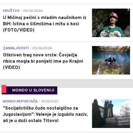
0
DRUŠTVO
06.06.2026.
|
U Mićinoj pećini s mladim naučnikom iz
BiH: Istina o šišmišima i mitu o kosi
(FOTO/VIDEO)
0
ZANIMLJIVOSTI
05.06.2026.
|
Otkriven trag nove vrste: Čovječja
ribica mogla bi ponijeti ime po Krajini
(VIDEO)
MONDO U SLOVENIJI
4
MONDO REPORTAŽA
16.02.2021.
|
"Socijalističko čudo nostalgično za
Jugoslavijom": Velenje je izgubilo naziv,
ali je u duši ostalo Titovo!