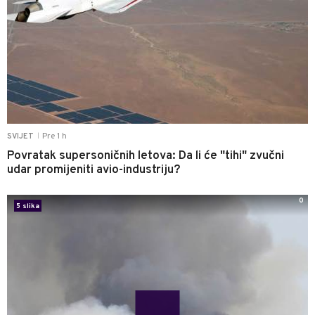
Pre 1 h
SVIJET
|
Povratak supersoničnih letova: Da li će "tihi" zvučni
udar promijeniti avio-industriju?
0
5 slika