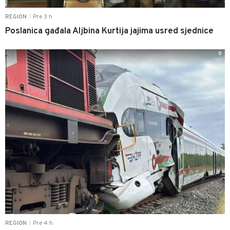
Pre 3 h
REGION
|
Poslanica gađala Aljbina Kurtija jajima usred sjednice
0
Pre 4 h
REGION
|