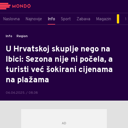
Naslovna
Najnovije
Info
Sport
Zabava
Magazin
M
Info
Region
U Hrvatskoj skuplje nego na
Ibici: Sezona nije ni počela, a
turisti već šokirani cijenama
na plažama
06.06.2025. / 08:38