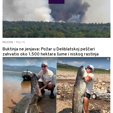
Pre 1 h
REGION
|
Buktinja ne jenjava: Požar u Deliblatskoj peščari
zahvatio oko 1.500 hektara šume i niskog rastinja
0