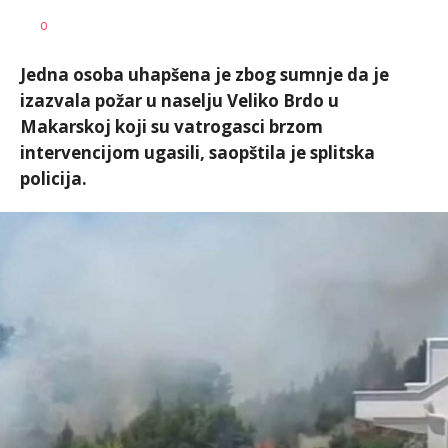
Dragana
AUTOR
0
Božić
Jedna osoba uhapšena je zbog sumnje da je
izazvala požar u naselju Veliko Brdo u
Makarskoj koji su vatrogasci brzom
intervencijom ugasili, saopštila je splitska
policija.