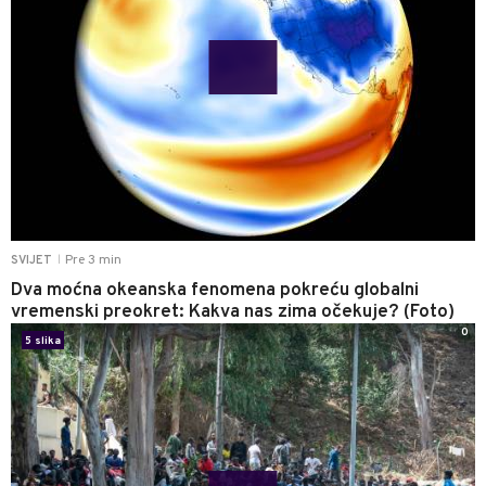
Pre 3 min
SVIJET
|
Dva moćna okeanska fenomena pokreću globalni
vremenski preokret: Kakva nas zima očekuje? (Foto)
0
5 slika