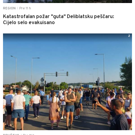
Pre 11 h
REGION
|
Katastrofalan požar "guta" Deliblatsku peščaru:
Cijelo selo evakuisano
2