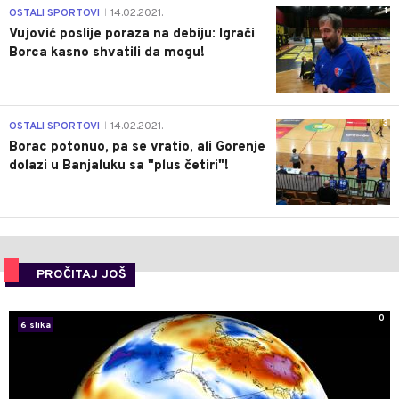
1
OSTALI SPORTOVI
14.02.2021.
|
Vujović poslije poraza na debiju: Igrači
Borca kasno shvatili da mogu!
3
OSTALI SPORTOVI
14.02.2021.
|
Borac potonuo, pa se vratio, ali Gorenje
dolazi u Banjaluku sa "plus četiri"!
PROČITAJ JOŠ
0
6 slika