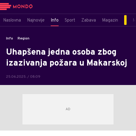
Naslovna
Najnovije
Info
Sport
Zabava
Magazin
M
Info
Region
Uhapšena jedna osoba zbog
izazivanja požara u Makarskoj
25.06.2025. / 08:09