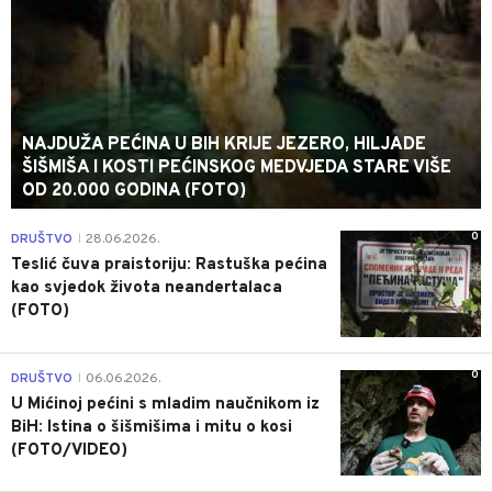
NAJDUŽA PEĆINA U BIH KRIJE JEZERO, HILJADE
ŠIŠMIŠA I KOSTI PEĆINSKOG MEDVJEDA STARE VIŠE
OD 20.000 GODINA (FOTO)
0
DRUŠTVO
28.06.2026.
|
Teslić čuva praistoriju: Rastuška pećina
kao svjedok života neandertalaca
(FOTO)
0
DRUŠTVO
06.06.2026.
|
U Mićinoj pećini s mladim naučnikom iz
BiH: Istina o šišmišima i mitu o kosi
(FOTO/VIDEO)