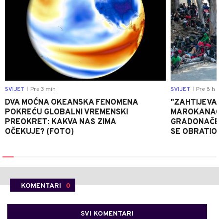
SVIJET
Pre 3 min
SVIJET
Pre 8 h
|
|
DVA MOĆNA OKEANSKA FENOMENA
"ZAHTIJEVA
POKREĆU GLOBALNI VREMENSKI
MAROKANACA
PREOKRET: KAKVA NAS ZIMA
GRADONAČE
OČEKUJE? (FOTO)
SE OBRATI
KOMENTARI
0
SVI KOMENTARI