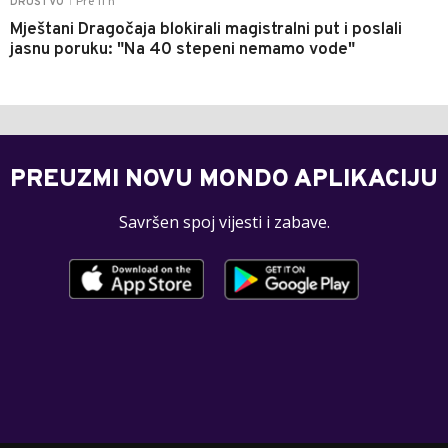
Pre 11 h
DRUŠTVO
|
Mještani Dragočaja blokirali magistralni put i poslali
jasnu poruku: "Na 40 stepeni nemamo vode"
PREUZMI NOVU MONDO APLIKACIJU
Savršen spoj vijesti i zabave.