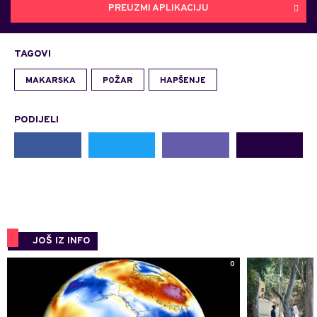
PREUZMI APLIKACIJU
TAGOVI
MAKARSKA
POŽAR
HAPŠENJE
PODIJELI
JOŠ IZ INFO
0