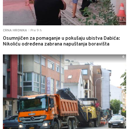
Pre 9 h
CRNA HRONIKA
|
Osumnjičen za pomaganje u pokušaju ubistva Dabića:
Nikoliću određena zabrana napuštanja boravišta
0