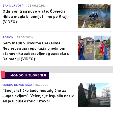
0
ZANIMLJIVOSTI
05.06.2026.
|
Otkriven trag nove vrste: Čovječja
ribica mogla bi ponijeti ime po Krajini
(VIDEO)
0
REGION
29.05.2026.
|
Sam među vukovima i šakalima:
Nevjerovatna reportaža o jedinom
stanovniku zaboravljenog zaseoka u
Dalmaciji (VIDEO)
MONDO U SLOVENIJI
4
MONDO REPORTAŽA
16.02.2021.
|
"Socijalističko čudo nostalgično za
Jugoslavijom": Velenje je izgubilo naziv,
ali je u duši ostalo Titovo!