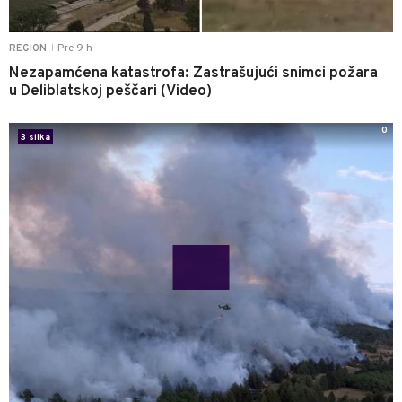
Pre 9 h
REGION
|
Nezapamćena katastrofa: Zastrašujući snimci požara
u Deliblatskoj peščari (Video)
0
3 slika