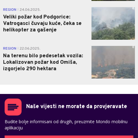
0
REGION
24.06.2025.
|
Veliki požar kod Podgorice:
Vatrogasci čuvaju kuće, čeka se
helikopter za gašenje
0
REGION
22.06.2025.
|
Na terenu bilo pedesetak vozila:
Lokalizovan požar kod Omiša,
izgorjelo 290 hektara
Naše vijesti ne morate da provjeravate
Budite bolje informisani od drugih, preuzmite Mondo mobilnu
aplikaciju