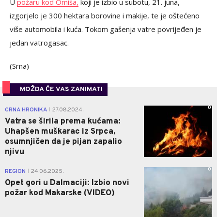
U
požaru kod Omiša,
koji je izbio u subotu, 21. juna,
izgorjelo je 300 hektara borovine i makije, te je oštećeno
više automobila i kuća. Tokom gašenja vatre povrijeđen je
jedan vatrogasac.
(Srna)
MOŽDA ĆE VAS ZANIMATI
0
CRNA HRONIKA
27.08.2024.
|
Vatra se širila prema kućama:
Uhapšen muškarac iz Srpca,
osumnjičen da je pijan zapalio
njivu
0
REGION
24.06.2025.
|
Opet gori u Dalmaciji: Izbio novi
požar kod Makarske (VIDEO)