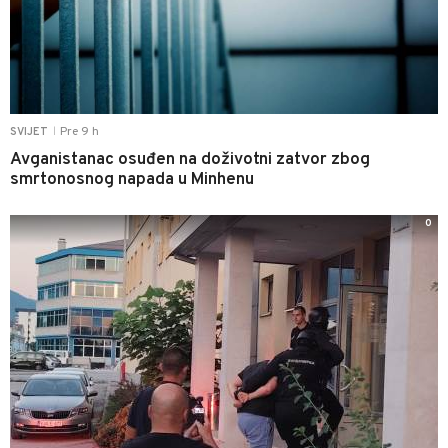
Pre 9 h
SVIJET
|
Avganistanac osuđen na doživotni zatvor zbog
smrtonosnog napada u Minhenu
0