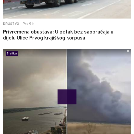
Pre 9 h
DRUŠTVO
|
Privremena obustava: U petak bez saobraćaja u
dijelu Ulice Prvog krajiškog korpusa
0
3 slika