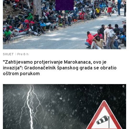
Pre 8 h
SVIJET
|
"Zahtijevamo protjerivanje Marokanaca, ovo je
invazija": Gradonačelnik španskog grada se obratio
oštrom porukom
0