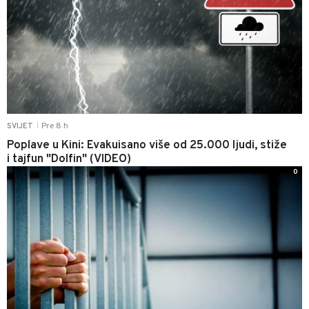
Pre 8 h
SVIJET
|
Poplave u Kini: Evakuisano više od 25.000 ljudi, stiže
i tajfun "Dolfin" (VIDEO)
0