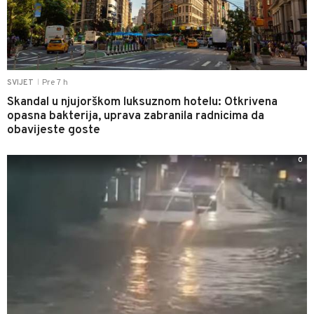
Pre 7 h
SVIJET
|
Skandal u njujorškom luksuznom hotelu: Otkrivena
opasna bakterija, uprava zabranila radnicima da
obavijeste goste
0