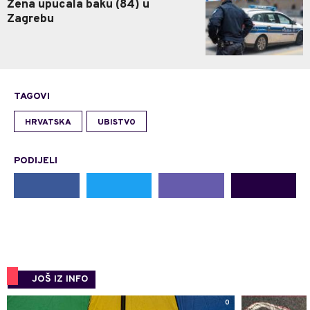
Žena upucala baku (84) u
Zagrebu
TAGOVI
HRVATSKA
UBISTVO
PODIJELI
JOŠ IZ INFO
0