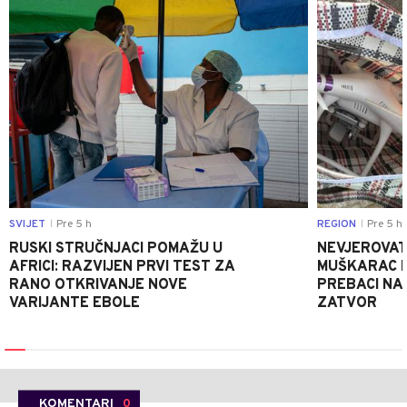
SVIJET
Pre 5 h
REGION
Pre 5 h
|
|
RUSKI STRUČNJACI POMAŽU U
NEVJEROVATA
AFRICI: RAZVIJEN PRVI TEST ZA
MUŠKARAC H
RANO OTKRIVANJE NOVE
PREBACI NA
VARIJANTE EBOLE
ZATVOR
KOMENTARI
0