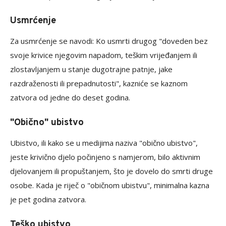
Usmrćenje
Za usmrćenje se navodi: Ko usmrti drugog "doveden bez
svoje krivice njegovim napadom, teškim vrijeđanjem ili
zlostavljanjem u stanje dugotrajne patnje, jake
razdraženosti ili prepadnutosti", kazniće se kaznom
zatvora od jedne do deset godina.
"Obično" ubistvo
Ubistvo, ili kako se u medijima naziva "obično ubistvo",
jeste krivično djelo počinjeno s namjerom, bilo aktivnim
djelovanjem ili propuštanjem, što je dovelo do smrti druge
osobe. Kada je riječ o "običnom ubistvu", minimalna kazna
je pet godina zatvora.
Teško ubistvo