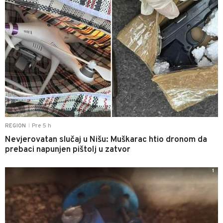
Pre 5 h
REGION
|
Nevjerovatan slučaj u Nišu: Muškarac htio dronom da
prebaci napunjen pištolj u zatvor
1