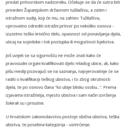
predat pritvorskom nadzorniku. Očekuje se da će sutra biti
priveden Županijskom državnom tužilaštvu, a zatim i
istražnom sudiji, koji će mu, na zahtev Tužilaštva,
vjerovatno odrediti istražni pritvor po nekoliko osnova -
izuzetno teško krivično delo, opasnost od ponavljanja djela,
uticaj na svjedoke i tok postupka ili mogućnost bjekstva.
Još uvijek se sa sigurnošću ne može znati kako će
pravosudni organi kvalifikovati djelo mladog ubice, ali, kako
pišu mediji pozivajući se na saznanja, najvjerovatnije će se
raditi o kvalifikaciji teškog ubistva, i to zbog okrutnosti
djela, te po osnovu člana "ko ubije blisku osobu...". Prema
izjavama istražitelja, mjesto ubistva i sam način izvršenja
šokirali su i prisutne.
U hrvatskom zakonodavstvu postoje obična ubistva, teška
ubistva, te posebna kategorija - usmrćenje.