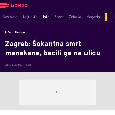
Naslovna
Najnovije
Info
Sport
Zabava
Magazin
M
Info
Region
Zagreb: Šokantna smrt
manekena, bacili ga na ulicu
26.08.2016. / 13:28