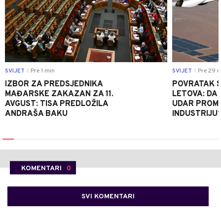
SVIJET
Pre 1 min
SVIJET
Pre 29 m
|
|
IZBOR ZA PREDSJEDNIKA
POVRATAK S
MAĐARSKE ZAKAZAN ZA 11.
LETOVA: DA L
AVGUST: TISA PREDLOŽILA
UDAR PROMIJ
ANDRAŠA BAKU
INDUSTRIJU
KOMENTARI
0
SVI KOMENTARI