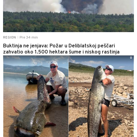
Pre 34 min
REGION
|
Buktinja ne jenjava: Požar u Deliblatskoj peščari
zahvatio oko 1.500 hektara šume i niskog rastinja
0