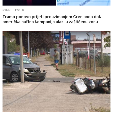
Pre 1 h
SVIJET
|
Tramp ponovo prijeti preuzimanjem Grenlanda dok
američka naftna kompanija ulazi u zaštićenu zonu
0