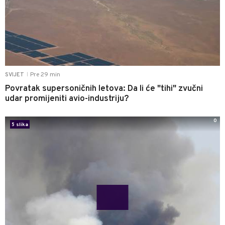
Pre 29 min
SVIJET
|
Povratak supersoničnih letova: Da li će "tihi" zvučni
udar promijeniti avio-industriju?
0
5 slika