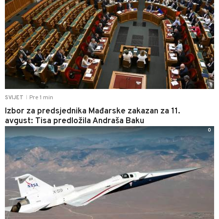
Pre 1 min
SVIJET
|
Izbor za predsjednika Mađarske zakazan za 11.
avgust: Tisa predložila Andraša Baku
0