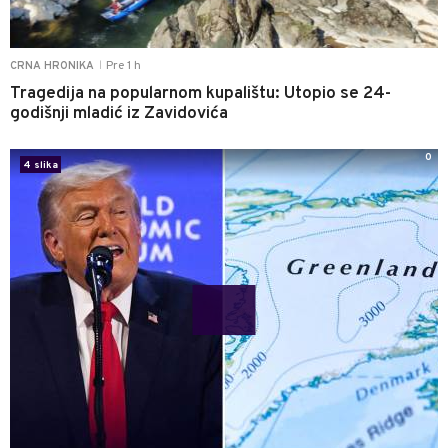
Pre 1 h
CRNA HRONIKA
|
Tragedija na popularnom kupalištu: Utopio se 24-
godišnji mladić iz Zavidovića
0
4 slika