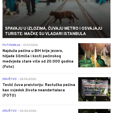
SPAVAJU U IZLOZIMA, ČUVAJU METRO I OSVAJAJU
TURISTE: MAČKE SU VLADARI ISTANBULA
0
PUTOVANJA
21.07.2026.
|
Najduža pećina u BiH krije jezero,
hiljade šišmiša i kosti pećinskog
medvjeda stare više od 20.000 godina
(Foto)
0
DRUŠTVO
28.06.2026.
|
Teslić čuva praistoriju: Rastuška pećina
kao svjedok života neandertalaca
(FOTO)
0
DRUŠTVO
06.06.2026.
|