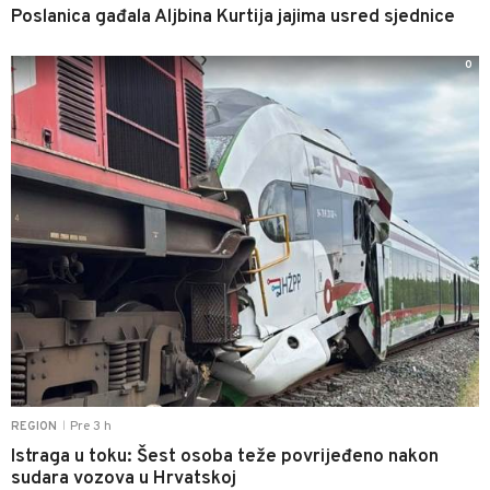
Poslanica gađala Aljbina Kurtija jajima usred sjednice
0
Pre 3 h
REGION
|
Istraga u toku: Šest osoba teže povrijeđeno nakon
sudara vozova u Hrvatskoj