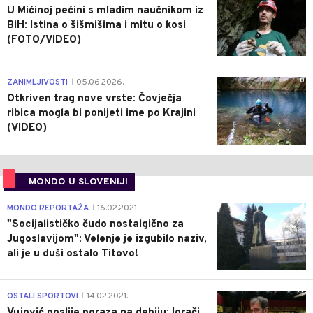
U Mićinoj pećini s mladim naučnikom iz
BiH: Istina o šišmišima i mitu o kosi
(FOTO/VIDEO)
0
ZANIMLJIVOSTI
05.06.2026.
|
Otkriven trag nove vrste: Čovječja
ribica mogla bi ponijeti ime po Krajini
(VIDEO)
MONDO U SLOVENIJI
4
MONDO REPORTAŽA
16.02.2021.
|
"Socijalističko čudo nostalgično za
Jugoslavijom": Velenje je izgubilo naziv,
ali je u duši ostalo Titovo!
1
OSTALI SPORTOVI
14.02.2021.
|
Vujović poslije poraza na debiju: Igrači