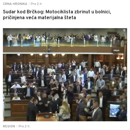
Pre 2 h
CRNA HRONIKA
|
Sudar kod Brčkog: Motociklista zbrinut u bolnici,
pričinjena veća materijalna šteta
0
Pre 2 h
REGION
|