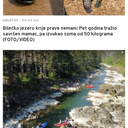
Pre 45 min
DRUŠTVO
|
Bilećko jezero krije prave nemani: Pet godina tražio
savršen mamac, pa izvukao soma od 50 kilograma
(FOTO/VIDEO)
0