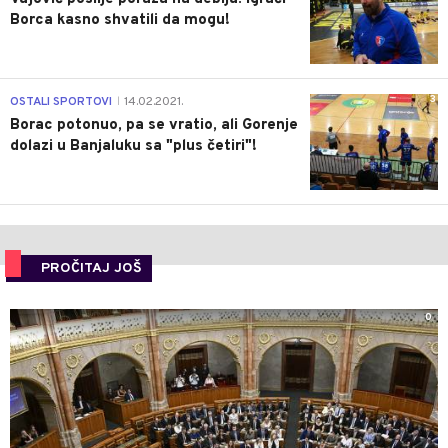
Borca kasno shvatili da mogu!
3
OSTALI SPORTOVI
14.02.2021.
|
Borac potonuo, pa se vratio, ali Gorenje
dolazi u Banjaluku sa "plus četiri"!
PROČITAJ JOŠ
0