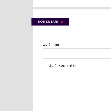
KOMENTARI
0
Upiši ime