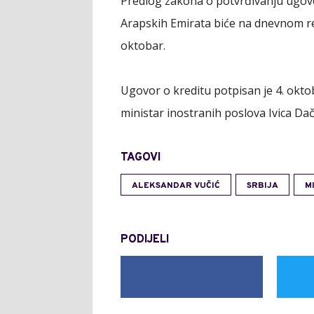
Predlog zakona o potvrđivanju ugovo
Arapskih Emirata biće na dnevnom re
oktobar.
Ugovor o kreditu potpisan je 4. okto
ministar inostranih poslova Ivica Dač
TAGOVI
ALEKSANDAR VUČIĆ
SRBIJA
M
PODIJELI