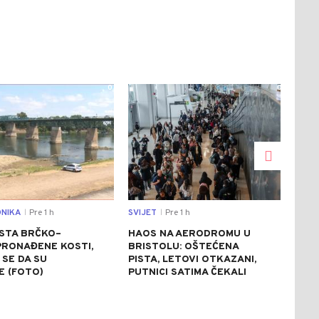
0
0
NIKA
Pre 1 h
SVIJET
Pre 1 h
REGI
|
|
STA BRČKO–
HAOS NA AERODROMU U
ZEL
PRONAĐENE KOSTI,
BRISTOLU: OŠTEĆENA
UKR
SE DA SU
PISTA, LETOVI OTKAZANI,
KOS
E (FOTO)
PUTNICI SATIMA ČEKALI