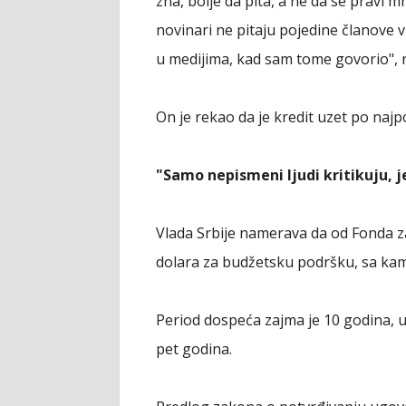
zna, bolje da pita, a ne da se pravi 
novinari ne pitaju pojedine članove vl
u medijima, kad sam tome govorio", r
On je rekao da je kredit uzet po naj
"Samo nepismeni ljudi kritikuju, 
Vlada Srbije namerava da od Fonda z
dolara za budžetsku podršku, sa kam
Period dospeća zajma je 10 godina, u
pet godina.