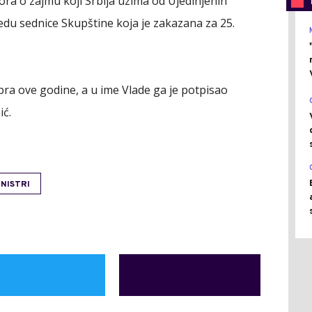
ra o zajmu koji Srbija uzima od Ujedinjenih
du sednice Skupštine koja je zakazana za 25.
bra ove godine, a u ime Vlade ga je potpisao
ić.
INISTRI