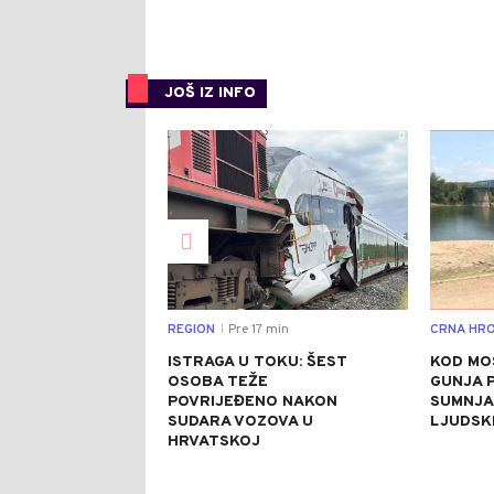
JOŠ IZ INFO
0
REGION
Pre 17 min
CRNA HRO
|
ISTRAGA U TOKU: ŠEST
KOD MO
OSOBA TEŽE
GUNJA 
POVRIJEĐENO NAKON
SUMNJA 
SUDARA VOZOVA U
LJUDSK
HRVATSKOJ