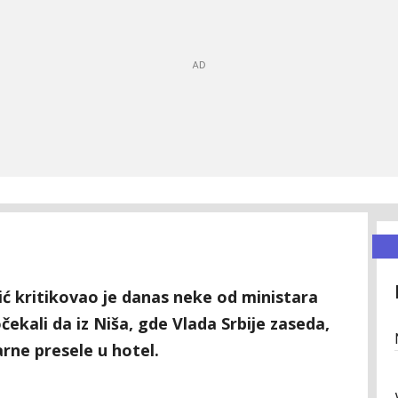
ić kritikovao je danas neke od ministara
očekali da iz Niša, gde Vlada Srbije zaseda,
arne presele u hotel.