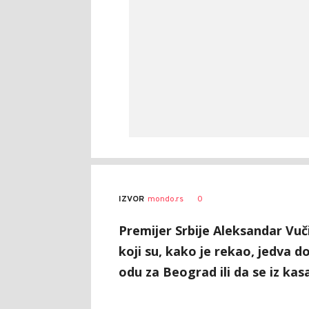
0
IZVOR
mondo.rs
Premijer Srbije Aleksandar Vuč
koji su, kako je rekao, jedva d
odu za Beograd ili da se iz kas