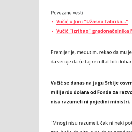
Povezane vesti
Vučić u Juri: "Užasna fabrika..."
Vučić "izribao" gradonačelnika 
Premijer je, međutim, rekao da mu je 
da veruje da će taj rezultat biti dobar
Vučić se danas na jugu Srbije osvr
milijardu dolara od Fonda za razvo
nisu razumeli ni pojedini ministri.
"Mnogi nisu razumeli, čak ni neki po