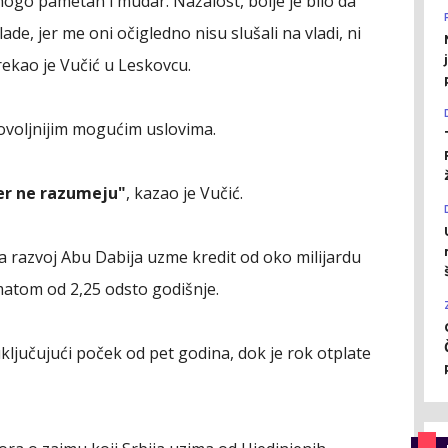
mnogo pametan i mudar. Nažalost, bolje je bilo da
ade, jer me oni očigledno nisu slušali na vladi, ni
ekao je Vučić u Leskovcu.
povoljnijim mogućim uslovima.
jer ne razumeju"
, kazao je Vučić.
a razvoj Abu Dabija uzme kredit od oko milijardu
atom od 2,25 odsto godišnje.
ključujući poček od pet godina, dok je rok otplate