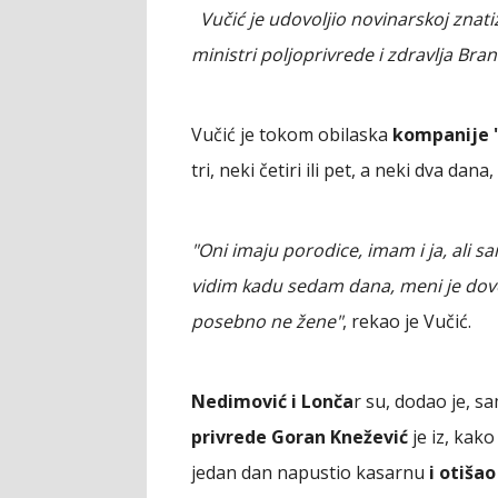
Vučić je udovoljio novinarskoj znatiž
ministri poljoprivrede i zdravlja Bra
Vučić je tokom obilaska
kompanije 
tri, neki četiri ili pet, a neki dva dan
"Oni imaju porodice, imam i ja, ali s
vidim kadu sedam dana, meni je dovo
posebno ne žene"
, rekao je Vučić.
Nedimović i Lonča
r su, dodao je, sa
privrede Goran Knežević
je iz, kako
jedan dan napustio kasarnu
i otišao