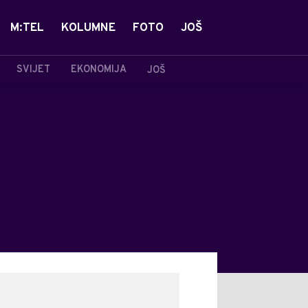
M:TEL
KOLUMNE
FOTO
JOŠ
SVIJET
EKONOMIJA
JOŠ