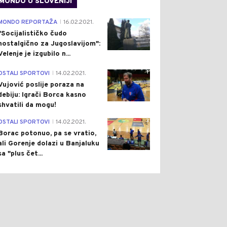
MONDO U SLOVENIJI
4
MONDO REPORTAŽA
16.02.2021.
|
"Socijalističko čudo
nostalgično za Jugoslavijom":
Velenje je izgubilo n...
1
OSTALI SPORTOVI
14.02.2021.
|
Vujović poslije poraza na
debiju: Igrači Borca kasno
shvatili da mogu!
3
OSTALI SPORTOVI
14.02.2021.
|
Borac potonuo, pa se vratio,
ali Gorenje dolazi u Banjaluku
sa "plus čet...