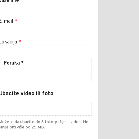
Vaše ime
*
E-mail
*
Lokacija
*
Ubacite video ili foto
Možete da ubacite do 3 fotografije ili videa. Ne
smije biti više od 25 MB.