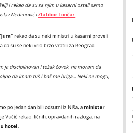
elji i rekao da su sa njim u kasarni ostali samo
nislav Nedimović i
Zlatibor Lončar
.
"Jura"
rekao da su neki ministri u kasarni proveli
a, a da su se neki vrlo brzo vratili za Beograd.
am ja disciplinovan i težak čovek, ne moram da
ljno da imam tuš i baš me briga... Neki ne mogu,
mo po jedan dan bili odsutni iz Niša, a
ministar
 je Vučić rekao, ličnih, opravdanih razloga, na
 u hotel.