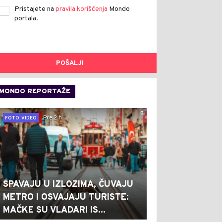
Pristajete na
pravila korišćenja
Mondo
portala.
POŠALJI
MONDO REPORTAŽE
0
Pre 2 h
FOTO, VIDEO
SPAVAJU U IZLOZIMA, ČUVAJU
METRO I OSVAJAJU TURISTE:
MAČKE SU VLADARI IS...