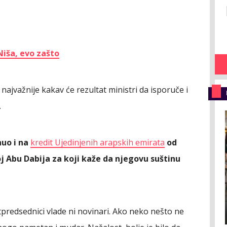
Niša, evo zašto
najvažnije kakav će rezultat ministri da isporuče i
.
nuo i na
kredit Ujedinjenih arapskih emirata
od
j Abu Dabija za koji kaže da njegovu suštinu
tpredsednici vlade ni novinari. Ako neko nešto ne