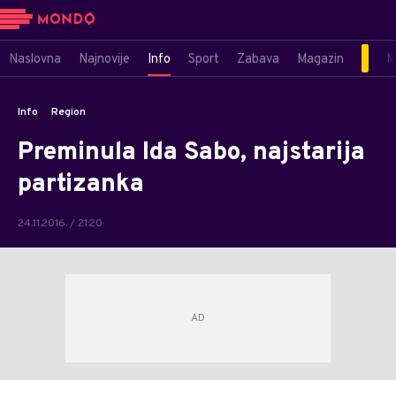
Naslovna
Najnovije
Info
Sport
Zabava
Magazin
M
Info
Region
Preminula Ida Sabo, najstarija
partizanka
24.11.2016. / 21:20