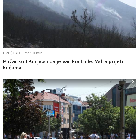
Pre 50 min
DRUŠTVO
|
Požar kod Konjica i dalje van kontrole: Vatra prijeti
kućama
0