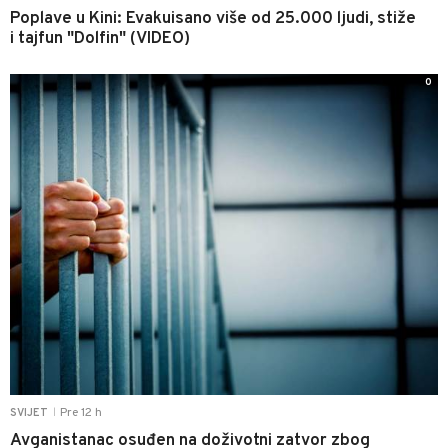
Poplave u Kini: Evakuisano više od 25.000 ljudi, stiže
i tajfun "Dolfin" (VIDEO)
0
Pre 12 h
SVIJET
|
Avganistanac osuđen na doživotni zatvor zbog