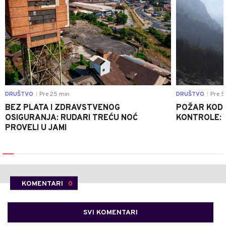
DRUŠTVO
Pre 25 min
DRUŠTVO
Pre 5
|
|
BEZ PLATA I ZDRAVSTVENOG
POŽAR KOD K
OSIGURANJA: RUDARI TREĆU NOĆ
KONTROLE: 
PROVELI U JAMI
KOMENTARI
0
SVI KOMENTARI