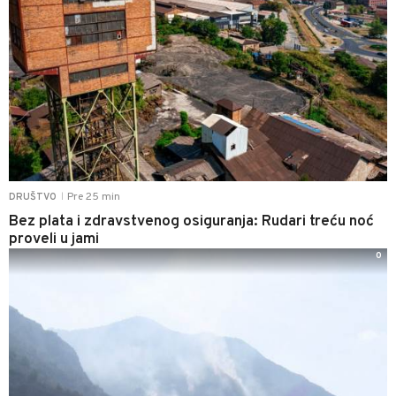
Pre 25 min
DRUŠTVO
|
Bez plata i zdravstvenog osiguranja: Rudari treću noć
proveli u jami
0