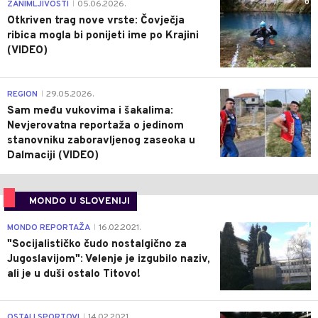
0
ZANIMLJIVOSTI
05.06.2026.
|
Otkriven trag nove vrste: Čovječja
ribica mogla bi ponijeti ime po Krajini
(VIDEO)
0
REGION
29.05.2026.
|
Sam među vukovima i šakalima:
Nevjerovatna reportaža o jedinom
stanovniku zaboravljenog zaseoka u
Dalmaciji (VIDEO)
MONDO U SLOVENIJI
4
MONDO REPORTAŽA
16.02.2021.
|
"Socijalističko čudo nostalgično za
Jugoslavijom": Velenje je izgubilo naziv,
ali je u duši ostalo Titovo!
1
OSTALI SPORTOVI
14.02.2021.
|