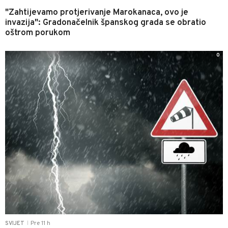
"Zahtijevamo protjerivanje Marokanaca, ovo je
invazija": Gradonačelnik španskog grada se obratio
oštrom porukom
0
Pre 11 h
SVIJET
|