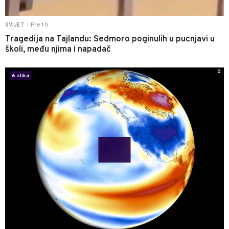
Pre 1 h
SVIJET
|
Tragedija na Tajlandu: Sedmoro poginulih u pucnjavi u
školi, među njima i napadač
0
6 slika