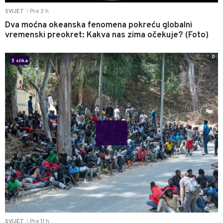
Pre 3 h
SVIJET
|
Dva moćna okeanska fenomena pokreću globalni
vremenski preokret: Kakva nas zima očekuje? (Foto)
0
5 slika
Pre 11 h
SVIJET
|