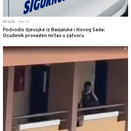
Pre 1 h
REGION
|
Podvodio djevojke iz Banjaluke i Novog Sada:
Osuđenik pronađen mrtav u zatvoru
0