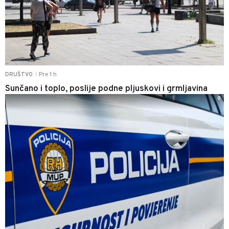
Pre 1 h
DRUŠTVO
|
Sunčano i toplo, poslije podne pljuskovi i grmljavina
0