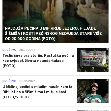
NAJDUŽA PEĆINA U BIH KRIJE JEZERO, HILJADE
ŠIŠMIŠA I KOSTI PEĆINSKOG MEDVJEDA STARE VIŠE
OD 20.000 GODINA (FOTO)
0
DRUŠTVO
28.06.2026.
|
Teslić čuva praistoriju: Rastuška pećina
kao svjedok života neandertalaca
(FOTO)
0
DRUŠTVO
06.06.2026.
|
U Mićinoj pećini s mladim naučnikom iz
BiH: Istina o šišmišima i mitu o kosi
(FOTO/VIDEO)