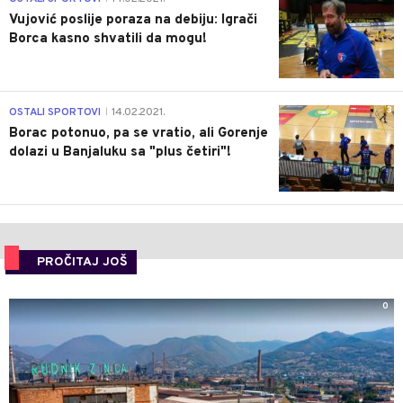
Vujović poslije poraza na debiju: Igrači
Borca kasno shvatili da mogu!
3
OSTALI SPORTOVI
14.02.2021.
|
Borac potonuo, pa se vratio, ali Gorenje
dolazi u Banjaluku sa "plus četiri"!
PROČITAJ JOŠ
0