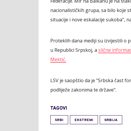
Federacije. Mir na Balkanu je na sta
nacionalističkih grupa, sa bilo koje 
situacije i nove eskalacije sukoba",
Proteklih dana mediji su izvijestili 
u Republici Srpskoj, a
slične informac
Mektić.
LSV je saopštio da je "Srbska čast for
podliježe zakonima te države".
TAGOVI
SRBI
EKSTREMI
SRBIJA