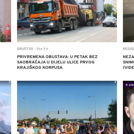
Pre 3 h
DRUŠTVO
REGIO
|
U
PRIVREMENA OBUSTAVA: U PETAK BEZ
NEZA
SAOBRAĆAJA U DIJELU ULICE PRVOG
SNIM
KRAJIŠKOG KORPUSA
(VID
0
2
4 sli