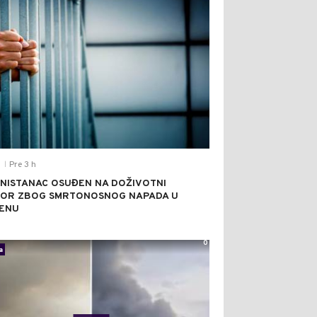
Pre 3 h
T
|
NISTANAC OSUĐEN NA DOŽIVOTNI
OR ZBOG SMRTONOSNOG NAPADA U
ENU
0
a