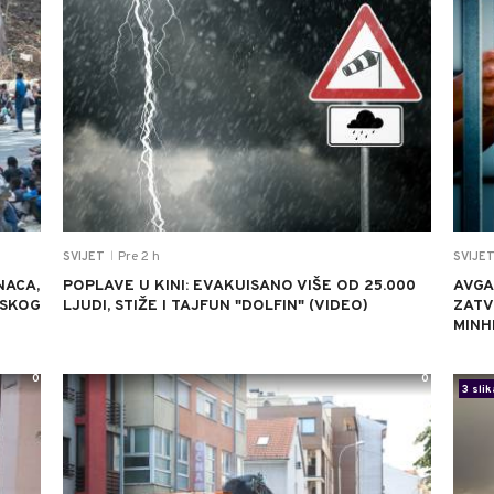
Pre 2 h
SVIJET
SVIJE
|
NACA,
POPLAVE U KINI: EVAKUISANO VIŠE OD 25.000
AVGA
NSKOG
LJUDI, STIŽE I TAJFUN "DOLFIN" (VIDEO)
ZATV
MINH
0
0
3 slik