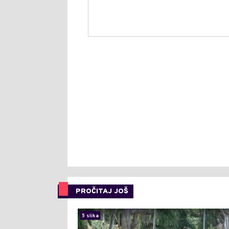
PROČITAJ JOŠ
5 slika