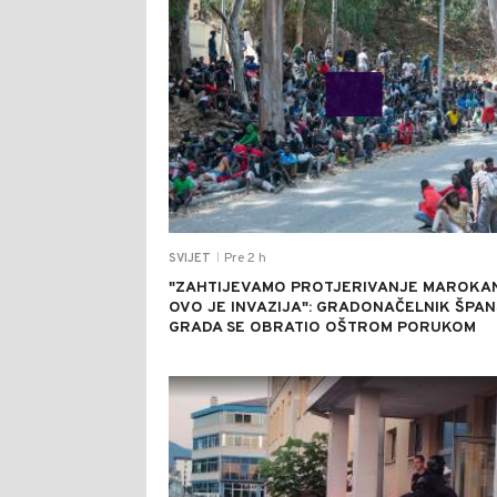
Pre 2 h
SVIJET
|
"ZAHTIJEVAMO PROTJERIVANJE MAROKA
OVO JE INVAZIJA": GRADONAČELNIK ŠPA
GRADA SE OBRATIO OŠTROM PORUKOM