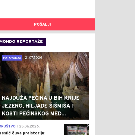
POŠALJI
MONDO REPORTAŽE
0
21.07.2026.
PUTOVANJA
0
0
NAJDUŽA PEĆINA U BIH KRIJE
JEZERO, HILJADE ŠIŠMIŠA I
KOSTI PEĆINSKOG MED...
0
DRUŠTVO
28.06.2026.
|
Teslić čuva praistoriju:
 HRONIKA
Pre 3 h
DRUŠTVO
Pre 3 h
|
|