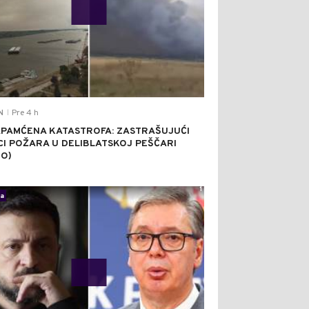
Pre 4 h
N
|
PAMĆENA KATASTROFA: ZASTRAŠUJUĆI
CI POŽARA U DELIBLATSKOJ PEŠČARI
EO)
1
ka