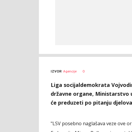
0
IZVOR
Agencije
Liga socijaldemokrata Vojvodin
državne organe, Ministarstvo u
će preduzeti po pitanju djelova
"LSV posebno naglašava veze ove org