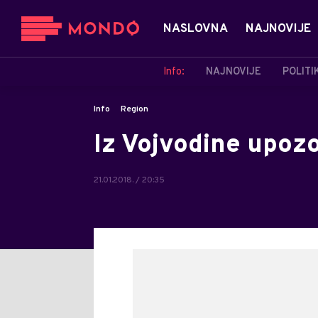
NASLOVNA
NAJNOVIJE
Info:
NAJNOVIJE
POLITI
Info
Region
Iz Vojvodine upoz
21.01.2018. / 20:35