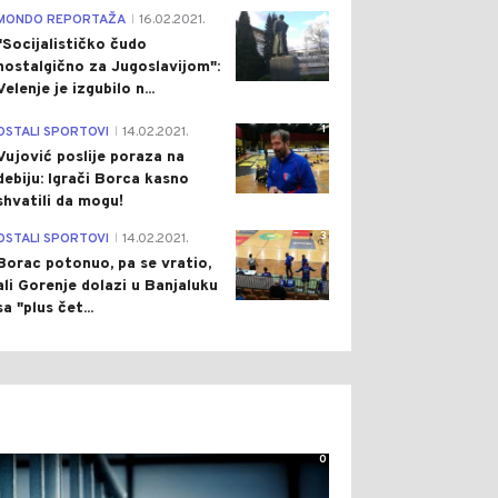
4
MONDO REPORTAŽA
16.02.2021.
|
"Socijalističko čudo
nostalgično za Jugoslavijom":
Velenje je izgubilo n...
1
OSTALI SPORTOVI
14.02.2021.
|
Vujović poslije poraza na
debiju: Igrači Borca kasno
shvatili da mogu!
3
OSTALI SPORTOVI
14.02.2021.
|
Borac potonuo, pa se vratio,
ali Gorenje dolazi u Banjaluku
sa "plus čet...
0