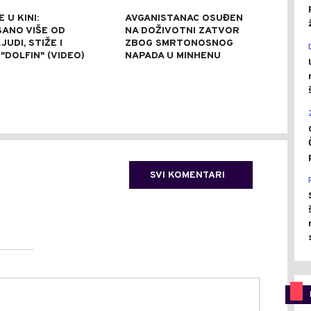
 U KINI:
AVGANISTANAC OSUĐEN
OSU
SANO VIŠE OD
NA DOŽIVOTNI ZATVOR
POM
JUDI, STIŽE I
ZBOG SMRTONOSNOG
UBI
"DOLFIN" (VIDEO)
NAPADA U MINHENU
ODR
NAP
SVI KOMENTARI