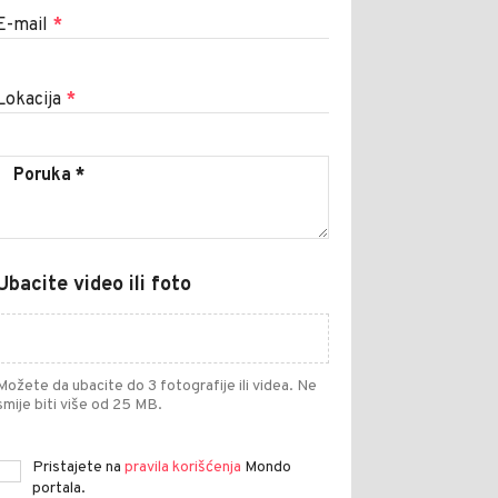
E-mail
*
Lokacija
*
Ubacite video ili foto
Možete da ubacite do 3 fotografije ili videa. Ne
smije biti više od 25 MB.
Pristajete na
pravila korišćenja
Mondo
portala.