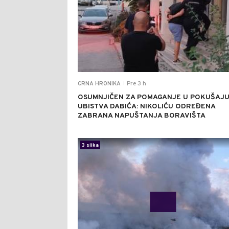
Pre 3 h
CRNA HRONIKA
|
OSUMNJIČEN ZA POMAGANJE U POKUŠAJ
UBISTVA DABIĆA: NIKOLIĆU ODREĐENA
ZABRANA NAPUŠTANJA BORAVIŠTA
3 slika