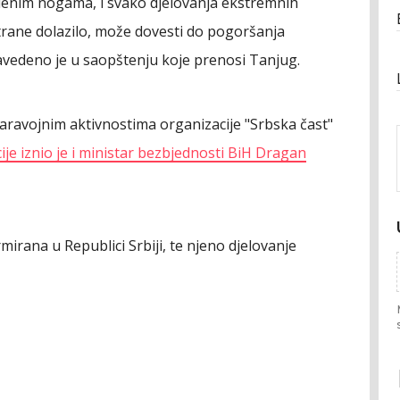
klenim nogama, i svako djelovanja ekstremnih
strane dolazilo, može dovesti do pogoršanja
 navedeno je u saopštenju koje prenosi Tanjug.
o paravojnim aktivnostima organizacije "Srbska čast"
ije iznio je i ministar bezbjednosti BiH Dragan
mirana u Republici Srbiji, te njeno djelovanje