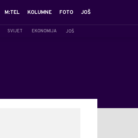
M:TEL
KOLUMNE
FOTO
JOŠ
SVIJET
EKONOMIJA
JOŠ