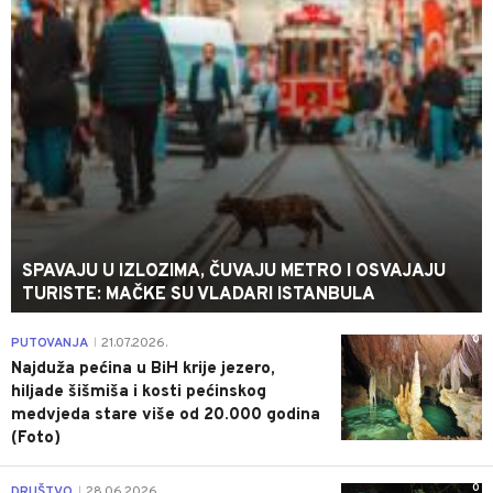
SPAVAJU U IZLOZIMA, ČUVAJU METRO I OSVAJAJU
TURISTE: MAČKE SU VLADARI ISTANBULA
0
PUTOVANJA
21.07.2026.
|
Najduža pećina u BiH krije jezero,
hiljade šišmiša i kosti pećinskog
medvjeda stare više od 20.000 godina
(Foto)
0
DRUŠTVO
28.06.2026.
|