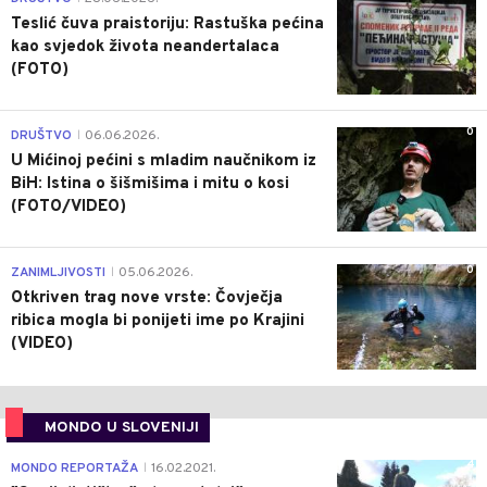
Teslić čuva praistoriju: Rastuška pećina
kao svjedok života neandertalaca
(FOTO)
0
DRUŠTVO
06.06.2026.
|
U Mićinoj pećini s mladim naučnikom iz
BiH: Istina o šišmišima i mitu o kosi
(FOTO/VIDEO)
0
ZANIMLJIVOSTI
05.06.2026.
|
Otkriven trag nove vrste: Čovječja
ribica mogla bi ponijeti ime po Krajini
(VIDEO)
MONDO U SLOVENIJI
4
MONDO REPORTAŽA
16.02.2021.
|