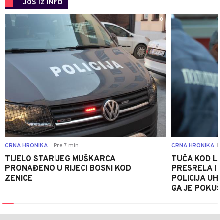
JOŠ IZ INFO
0
CRNA HRONIKA
Pre 7 min
CRNA HRONIKA
|
|
TIJELO STARIJEG MUŠKARCA
TUČA KOD L
PRONAĐENO U RIJECI BOSNI KOD
PRESRELA I
ZENICE
POLICIJA UH
GA JE POKU