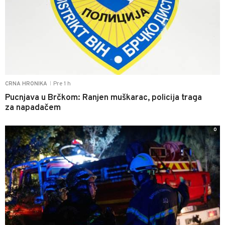
Pre 1 h
CRNA HRONIKA
|
Pucnjava u Brčkom: Ranjen muškarac, policija traga
za napadačem
0