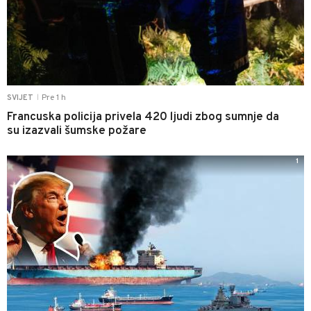
Pre 1 h
SVIJET
|
Francuska policija privela 420 ljudi zbog sumnje da
su izazvali šumske požare
1