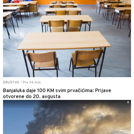
Pre 34 min
DRUŠTVO
|
Banjaluka daje 100 KM svim prvačićima: Prijave
otvorene do 20. avgusta
0