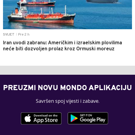
Pre 2 h
SVIJET
|
Iran uvodi zabranu: Američkim i izraelskim plovilima
neće biti dozvoljen prolaz kroz Ormuski moreuz
PREUZMI NOVU MONDO APLIKACIJU
Savršen spoj vijesti i zabave.