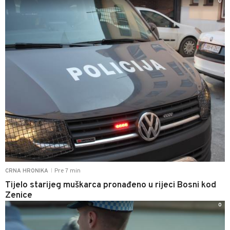
0
Pre 7 min
CRNA HRONIKA
|
Tijelo starijeg muškarca pronađeno u rijeci Bosni kod
Zenice
0