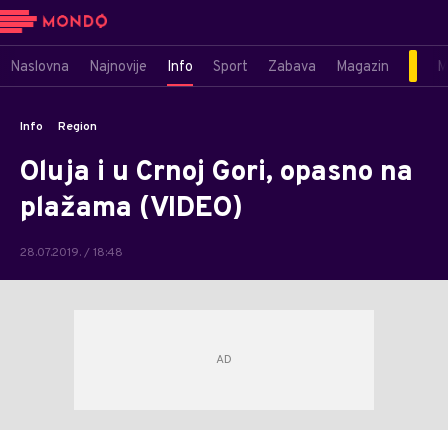
Naslovna
Najnovije
Info
Sport
Zabava
Magazin
M
Info
Region
Oluja i u Crnoj Gori, opasno na
plažama (VIDEO)
28.07.2019. / 18:48