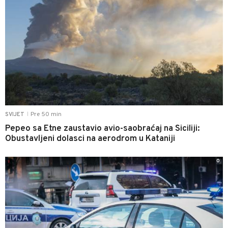
Pre 50 min
SVIJET
|
Pepeo sa Etne zaustavio avio-saobraćaj na Siciliji:
Obustavljeni dolasci na aerodrom u Kataniji
0