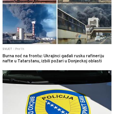
Pre 1 h
SVIJET
|
Burna noć na frontu: Ukrajinci gađali rusku rafineriju
nafte u Tatarstanu, izbili požari u Donjeckoj oblasti
0