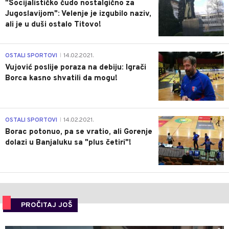
"Socijalističko čudo nostalgično za
Jugoslavijom": Velenje je izgubilo naziv,
ali je u duši ostalo Titovo!
1
OSTALI SPORTOVI
14.02.2021.
|
Vujović poslije poraza na debiju: Igrači
Borca kasno shvatili da mogu!
3
OSTALI SPORTOVI
14.02.2021.
|
Borac potonuo, pa se vratio, ali Gorenje
dolazi u Banjaluku sa "plus četiri"!
PROČITAJ JOŠ