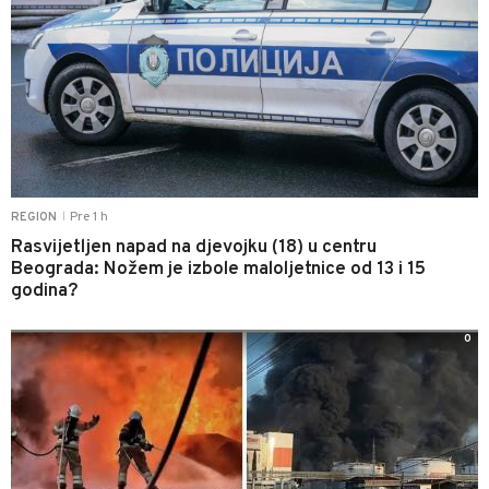
Pre 1 h
REGION
|
Rasvijetljen napad na djevojku (18) u centru
Beograda: Nožem je izbole maloljetnice od 13 i 15
godina?
0