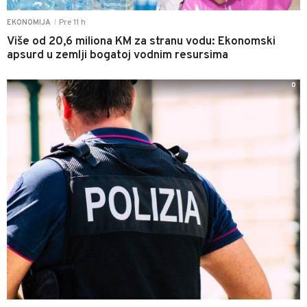
Pre 11 h
EKONOMIJA
|
Više od 20,6 miliona KM za stranu vodu: Ekonomski
apsurd u zemlji bogatoj vodnim resursima
0