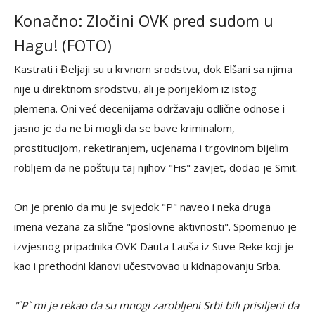
Konačno: Zločini OVK pred sudom u
Hagu! (FOTO)
Kastrati i Đeljaji su u krvnom srodstvu, dok Elšani sa njima
nije u direktnom srodstvu, ali je porijeklom iz istog
plemena. Oni već decenijama održavaju odlične odnose i
jasno je da ne bi mogli da se bave kriminalom,
prostitucijom, reketiranjem, ucjenama i trgovinom bijelim
robljem da ne poštuju taj njihov "Fis" zavjet, dodao je Smit.
On je prenio da mu je svjedok "P" naveo i neka druga
imena vezana za slične "poslovne aktivnosti". Spomenuo je
izvjesnog pripadnika OVK Dauta Lauša iz Suve Reke koji je
kao i prethodni klanovi učestvovao u kidnapovanju Srba.
"`P` mi je rekao da su mnogi zarobljeni Srbi bili prisiljeni da