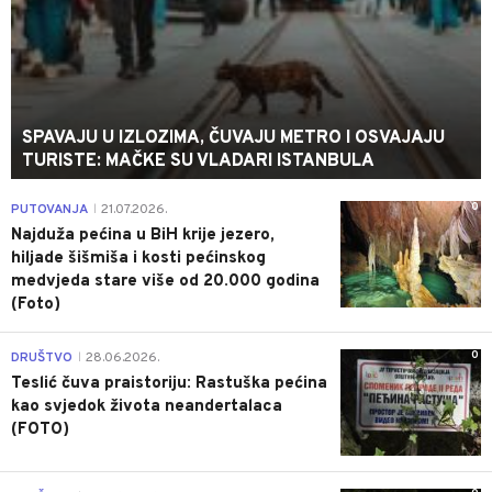
SPAVAJU U IZLOZIMA, ČUVAJU METRO I OSVAJAJU
TURISTE: MAČKE SU VLADARI ISTANBULA
0
PUTOVANJA
21.07.2026.
|
Najduža pećina u BiH krije jezero,
hiljade šišmiša i kosti pećinskog
medvjeda stare više od 20.000 godina
(Foto)
0
DRUŠTVO
28.06.2026.
|
Teslić čuva praistoriju: Rastuška pećina
kao svjedok života neandertalaca
(FOTO)