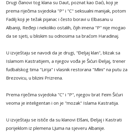
Drugi članovi tog klana su Daut, poznat kao Daći, koji je
prema riječima svjedoka "P" i "C" seksualni manijak, potom
Fadilj koji je težak pijanac i često boravi u Elbasanu u
Albaniji, Ređep i nekoliko ostalih, čijih imena "P" nije mogao
da se sjeti, u bliskim su odnosima sa braćom Haradinaj.
U izvještaju se navodi da je drugi, "Đeljaj klan", blizak sa
Islamom Kastratijem, a njegov vođa je Šićuri Đeljaj, trener
fudbalskog tima "Lirija" i vlasnik restorana "Mlini" na putu za
Brezovicu, u blizini Prizrena.
Prema riječima svjedoka "C" i "P", njegov brat Feim Šićuri
veoma je inteligentan i on je "mozak" Islama Kastratija.
U izvještaju se ističe da su klanovi Elšani, Đeljaj i Kastrati
porijeklom iz plemena LJuma na sjeveru Albanije.