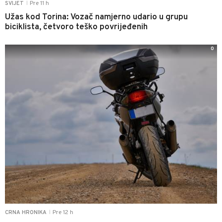
Pre 11 h
SVIJET
|
Užas kod Torina: Vozač namjerno udario u grupu
biciklista, četvoro teško povrijeđenih
0
Pre 12 h
CRNA HRONIKA
|