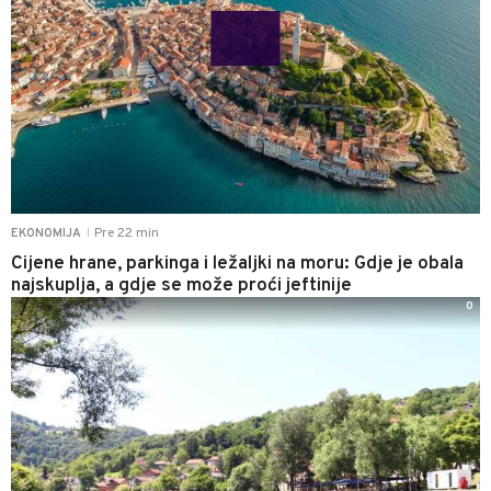
Pre 22 min
EKONOMIJA
|
Cijene hrane, parkinga i ležaljki na moru: Gdje je obala
najskuplja, a gdje se može proći jeftinije
0