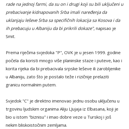
rade na jednoj farmi, da su on i drugi koji su bili uključeni u
prebacivanje kidnapovanih Srba imali naređenja da
uklanjaju leševe Srba sa specifičnih lokacija sa Kosova i da
ih prebacuju u Albaniju da bi prikrili dokaze"
, napisao je
Smit.
Prema riječima svjedoka "P", OVK je u jesen 1999. godine
počela da koristi mnogo više planinske staze i puteve, kao i
korita rijeka da bi prebacivala srpske leševe ili zarobljenike
u Albaniju, zato što je postalo teže i rizičnije prelaziti
granicu normalnim putem.
Svjedok "C" je direktno imenovao jednu osobu uključenu u
trgovinu ljudskim organima Aliju LJujaja iz Elbasana, koji je
bio u istom "biznisu" i imao dobre veze u Turskoj i još
nekim bliskoistočnim zemljama.