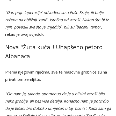
"Dan prije `operacije` odvođeni su u Fuše-Kruje, ili bolje
rečeno na obližnji `ranč`, istočno od varoši. Nakon što bi iz
njih `povadili sve što je vrijedilo`, bili su `bačeni` tamo"
,
rekao je ovaj svjedok.
Nova "Žuta kuća"! Uhapšeno petoro
Albanaca
Prema njegovim riječima, sve te masovne grobnice su na
privatnom zemljištu.
"On nam je, takođe, spomenuo da je u blizini varoši bilo
neko groblje, ali bez više detalja. Konačno nam je potvrdio
da je Elšani bio duboko umiješan u taj `biznis`. Kada sam ga
upitao za Đeljaje i Kastratije, on je odgovorio `Do đavola,