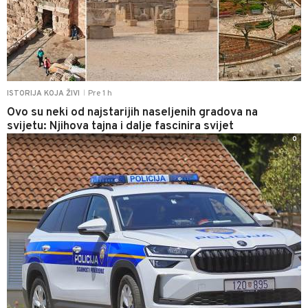
Pre 1 h
ISTORIJA KOJA ŽIVI
|
Ovo su neki od najstarijih naseljenih gradova na
svijetu: Njihova tajna i dalje fascinira svijet
0