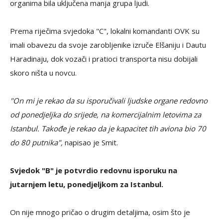
organima bila uključena manja grupa ljudi.
Prema riječima svjedoka "C", lokalni komandanti OVK su
imali obavezu da svoje zarobljenike izruče Elšaniju i Dautu
Haradinaju, dok vozači i pratioci transporta nisu dobijali
skoro ništa u novcu.
"On mi je rekao da su isporučivali ljudske organe redovno
od ponedjeljka do srijede, na komercijalnim letovima za
Istanbul. Takođe je rekao da je kapacitet tih aviona bio 70
do 80 putnika",
napisao je Smit.
Svjedok "B" je potvrdio redovnu isporuku na
jutarnjem letu, ponedjeljkom za Istanbul.
On nije mnogo pričao o drugim detaljima, osim što je