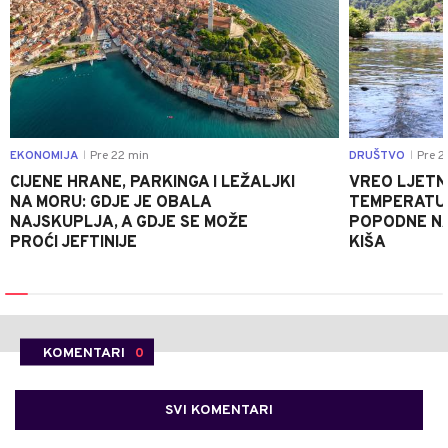
EKONOMIJA
Pre 22 min
DRUŠTVO
Pre 2
|
|
CIJENE HRANE, PARKINGA I LEŽALJKI
VREO LJETN
NA MORU: GDJE JE OBALA
TEMPERATUR
NAJSKUPLJA, A GDJE SE MOŽE
POPODNE NA
PROĆI JEFTINIJE
KIŠA
KOMENTARI
0
SVI KOMENTARI