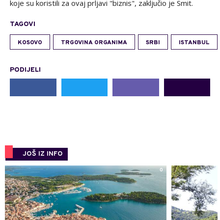
koje su koristili za ovaj prljavi "biznis", zaključio je Smit.
TAGOVI
KOSOVO
TRGOVINA ORGANIMA
SRBI
ISTANBUL
PODIJELI
JOŠ IZ INFO
0