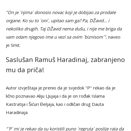
"On je `njima` donosio novac koji je dobijao za prodate
organe. Ko su to `oni`, upitao sam ga? Pa, DŽavid... i
nekoliko drugih. Taj DŽavid nema dušu, i nije me briga da
vam odam njegovo ime u vezi sa ovim `biznisom`",
naveo
je Smit.
Saslušan Ramuš Haradinaj, zabranjeno
mu da priča!
Autor izvještaja je prenio da je svjedok "P" rekao da je
lično poznavao Aliju LJujaja i da je on rođak Islama
Kastratija i Šićuri Đeljaja, kao i odličan drug Dauta
Haradinaja.
"`P` mi je rekao da su koristili puno `regruta` poslije rata da