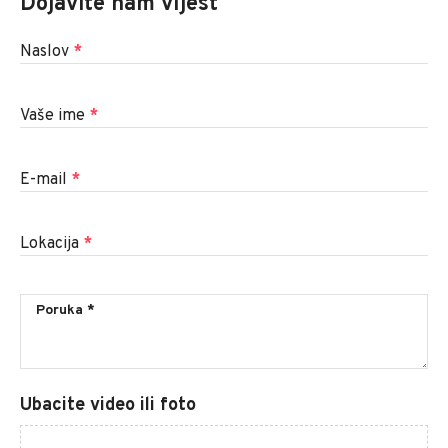
Dojavite nam vijest
Naslov
*
Vaše ime
*
E-mail
*
Lokacija
*
Ubacite video ili foto