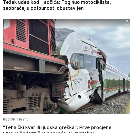
Težak udes kod Hadžića: Poginuo motociklista,
saobraćaj u potpunosti obustavljen
0
Pre 13 h
REGION
|
"Tehnički kvar ili ljudska greška": Prve procjene