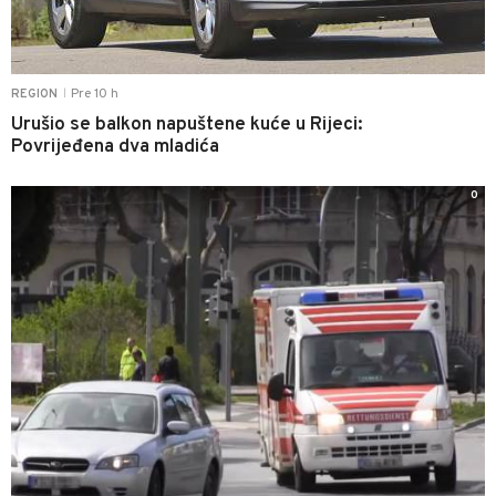
Pre 10 h
REGION
|
Urušio se balkon napuštene kuće u Rijeci:
Povrijeđena dva mladića
0