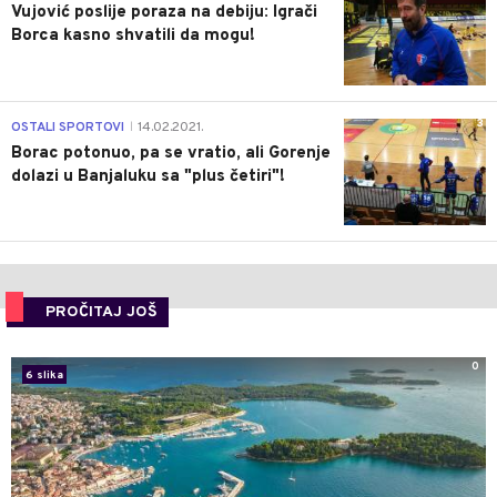
Vujović poslije poraza na debiju: Igrači
Borca kasno shvatili da mogu!
3
OSTALI SPORTOVI
14.02.2021.
|
Borac potonuo, pa se vratio, ali Gorenje
dolazi u Banjaluku sa "plus četiri"!
PROČITAJ JOŠ
0
6 slika