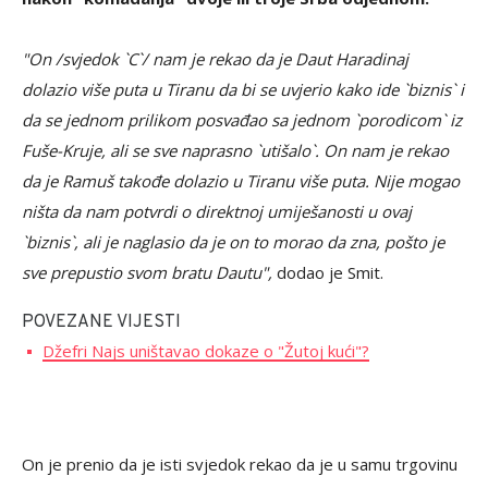
"On /svjedok `C`/ nam je rekao da je Daut Haradinaj
dolazio više puta u Tiranu da bi se uvjerio kako ide `biznis` i
da se jednom prilikom posvađao sa jednom `porodicom` iz
Fuše-Kruje, ali se sve naprasno `utišalo`. On nam je rekao
da je Ramuš takođe dolazio u Tiranu više puta. Nije mogao
ništa da nam potvrdi o direktnoj umiješanosti u ovaj
`biznis`, ali je naglasio da je on to morao da zna, pošto je
sve prepustio svom bratu Dautu",
dodao je Smit.
POVEZANE VIJESTI
Džefri Najs uništavao dokaze o "Žutoj kući"?
On je prenio da je isti svjedok rekao da je u samu trgovinu