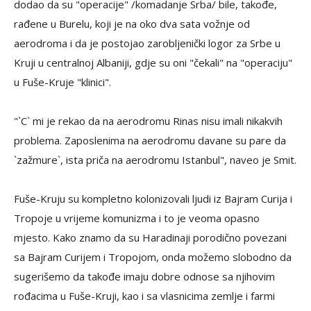
dodao da su "operacije" /komadanje Srba/ bile, takođe,
rađene u Burelu, koji je na oko dva sata vožnje od
aerodroma i da je postojao zarobljenički logor za Srbe u
Kruji u centralnoj Albaniji, gdje su oni "čekali" na "operaciju"
u Fuše-Kruje "klinici".
"`C` mi je rekao da na aerodromu Rinas nisu imali nikakvih
problema. Zaposlenima na aerodromu davane su pare da
`zažmure`, ista priča na aerodromu Istanbul", naveo je Smit.
Fuše-Kruju su kompletno kolonizovali ljudi iz Bajram Curija i
Tropoje u vrijeme komunizma i to je veoma opasno
mjesto. Kako znamo da su Haradinaji porodično povezani
sa Bajram Curijem i Tropojom, onda možemo slobodno da
sugerišemo da takođe imaju dobre odnose sa njihovim
rođacima u Fuše-Kruji, kao i sa vlasnicima zemlje i farmi