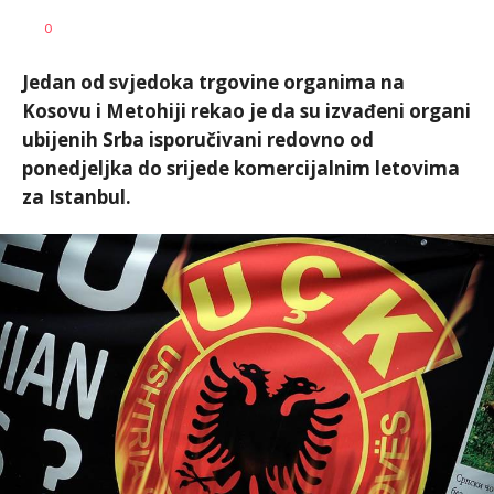
SRNA
AUTOR
0
1
Jedan od svjedoka trgovine organima na
Kosovu i Metohiji rekao je da su izvađeni organi
ubijenih Srba isporučivani redovno od
ponedjeljka do srijede komercijalnim letovima
za Istanbul.