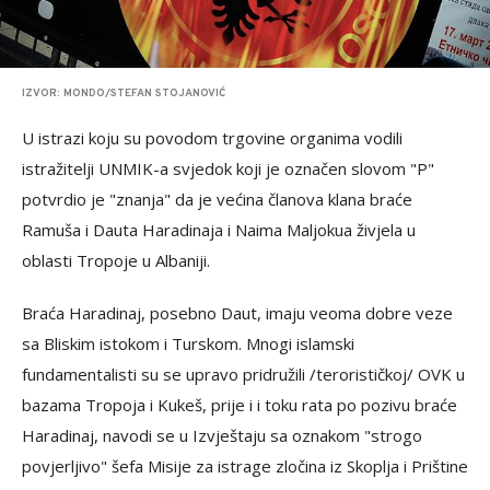
IZVOR: MONDO/STEFAN STOJANOVIĆ
U istrazi koju su povodom trgovine organima vodili
istražitelji UNMIK-a svjedok koji je označen slovom "P"
potvrdio je "znanja" da je većina članova klana braće
Ramuša i Dauta Haradinaja i Naima Maljokua živjela u
oblasti Tropoje u Albaniji.
Braća Haradinaj, posebno Daut, imaju veoma dobre veze
sa Bliskim istokom i Turskom. Mnogi islamski
fundamentalisti su se upravo pridružili /terorističkoj/ OVK u
bazama Tropoja i Kukeš, prije i i toku rata po pozivu braće
Haradinaj, navodi se u Izvještaju sa oznakom "strogo
povjerljivo" šefa Misije za istrage zločina iz Skoplja i Prištine