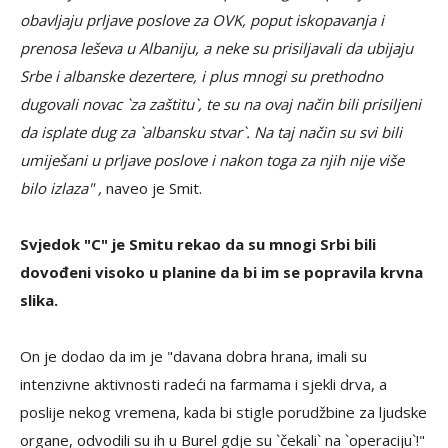
obavljaju prljave poslove za OVK, poput iskopavanja i
prenosa leševa u Albaniju, a neke su prisiljavali da ubijaju
Srbe i albanske dezertere, i plus mnogi su prethodno
dugovali novac `za zaštitu`, te su na ovaj način bili prisiljeni
da isplate dug za `albansku stvar`. Na taj način su svi bili
umiješani u prljave poslove i nakon toga za njih nije više
bilo izlaza" ,
naveo je Smit.
Svjedok "C" je Smitu rekao da su mnogi Srbi bili
dovođeni visoko u planine da bi im se popravila krvna
slika.
On je dodao da im je "davana dobra hrana, imali su
intenzivne aktivnosti radeći na farmama i sjekli drva, a
poslije nekog vremena, kada bi stigle porudžbine za ljudske
organe, odvodili su ih u Burel gdje su `čekali` na `operaciju`!"