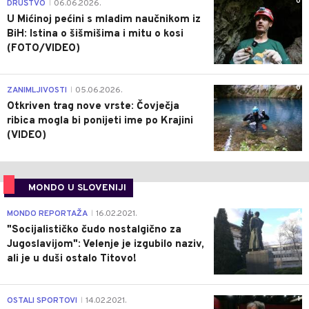
0
DRUŠTVO
06.06.2026.
|
U Mićinoj pećini s mladim naučnikom iz
BiH: Istina o šišmišima i mitu o kosi
(FOTO/VIDEO)
0
ZANIMLJIVOSTI
05.06.2026.
|
Otkriven trag nove vrste: Čovječja
ribica mogla bi ponijeti ime po Krajini
(VIDEO)
MONDO U SLOVENIJI
4
MONDO REPORTAŽA
16.02.2021.
|
"Socijalističko čudo nostalgično za
Jugoslavijom": Velenje je izgubilo naziv,
ali je u duši ostalo Titovo!
1
OSTALI SPORTOVI
14.02.2021.
|