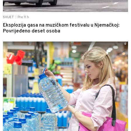
Pre 11 h
SVIJET
|
Eksplozija gasa na muzičkom festivalu u Njemačkoj:
Povrijeđeno deset osoba
0