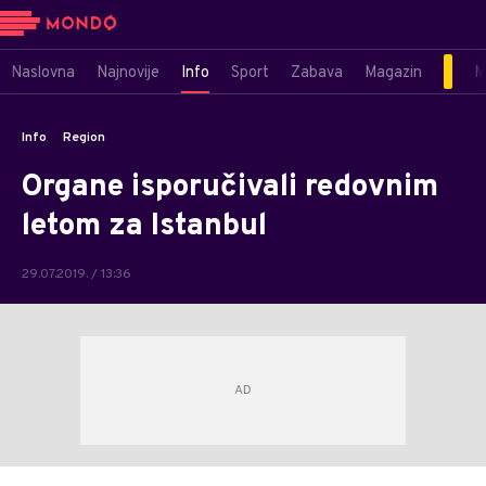
Naslovna
Najnovije
Info
Sport
Zabava
Magazin
M
Info
Region
Organe isporučivali redovnim
letom za Istanbul
29.07.2019. / 13:36