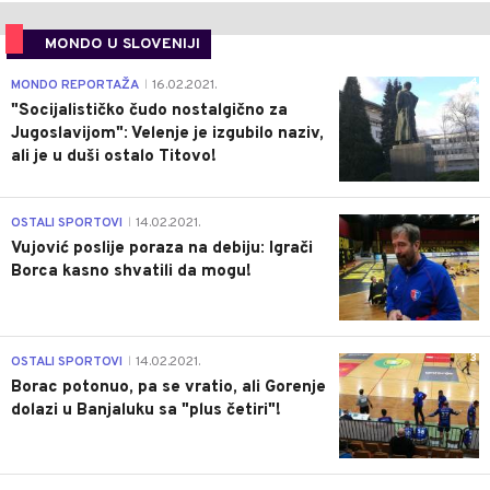
MONDO U SLOVENIJI
4
MONDO REPORTAŽA
16.02.2021.
|
"Socijalističko čudo nostalgično za
Jugoslavijom": Velenje je izgubilo naziv,
ali je u duši ostalo Titovo!
1
OSTALI SPORTOVI
14.02.2021.
|
Vujović poslije poraza na debiju: Igrači
Borca kasno shvatili da mogu!
3
OSTALI SPORTOVI
14.02.2021.
|
Borac potonuo, pa se vratio, ali Gorenje
dolazi u Banjaluku sa "plus četiri"!