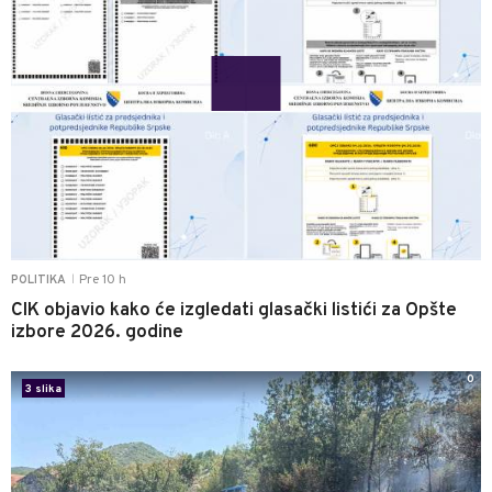
Pre 10 h
POLITIKA
|
CIK objavio kako će izgledati glasački listići za Opšte
izbore 2026. godine
0
3 slika