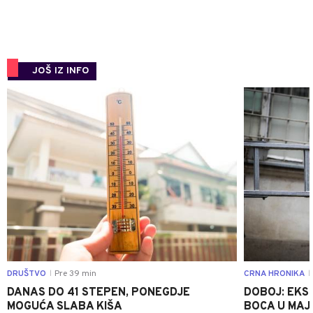
JOŠ IZ INFO
0
DRUŠTVO
Pre 39 min
CRNA HRONIKA
|
|
DANAS DO 41 STEPEN, PONEGDJE
DOBOJ: EKS
MOGUĆA SLABA KIŠA
BOCA U MAJE