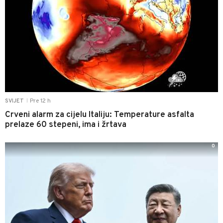
Pre 12 h
SVIJET
|
Crveni alarm za cijelu Italiju: Temperature asfalta
prelaze 60 stepeni, ima i žrtava
0