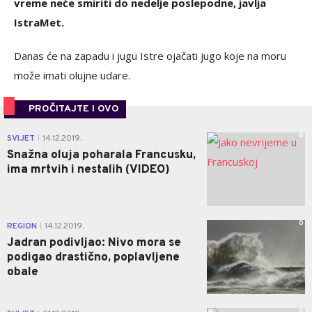
vreme neće smiriti do nedelje poslepodne, javlja
IstraMet.
Danas će na zapadu i jugu Istre ojačati jugo koje na moru
može imati olujne udare.
PROČITAJTE I OVO
0
SVIJET
14.12.2019.
|
Snažna oluja poharala Francusku,
ima mrtvih i nestalih (VIDEO)
0
REGION
14.12.2019.
|
Jadran podivljao: Nivo mora se
podigao drastično, poplavljene
obale
0