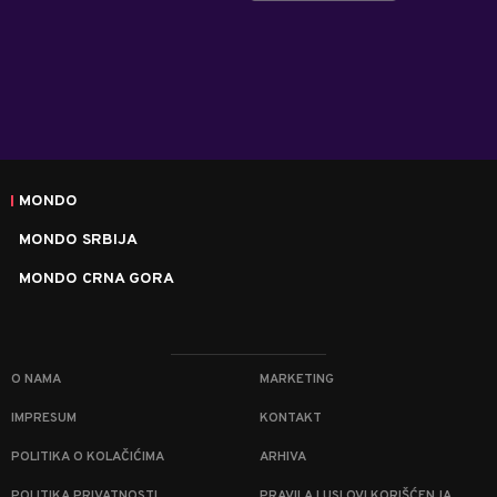
MONDO
MONDO SRBIJA
MONDO CRNA GORA
O NAMA
MARKETING
IMPRESUM
KONTAKT
POLITIKA O KOLAČIĆIMA
ARHIVA
POLITIKA PRIVATNOSTI
PRAVILA I USLOVI KORIŠĆENJA