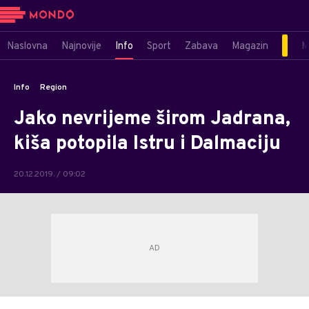
Naslovna
Najnovije
Info
Sport
Zabava
Magazin
M
Info
Region
Jako nevrijeme širom Jadrana,
kiša potopila Istru i Dalmaciju
20.12.2019. / 09:02