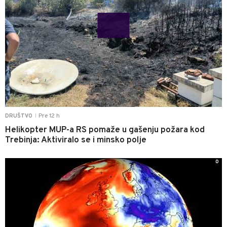
Pre 12 h
DRUŠTVO
|
Helikopter MUP-a RS pomaže u gašenju požara kod
Trebinja: Aktiviralo se i minsko polje
0