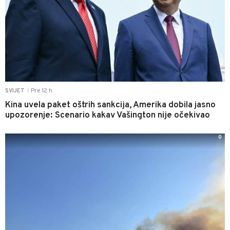
Pre 12 h
SVIJET
|
Kina uvela paket oštrih sankcija, Amerika dobila jasno
upozorenje: Scenario kakav Vašington nije očekivao
0