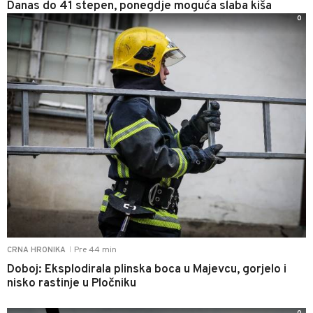
Danas do 41 stepen, ponegdje moguća slaba kiša
0
Pre 44 min
CRNA HRONIKA
|
Doboj: Eksplodirala plinska boca u Majevcu, gorjelo i
nisko rastinje u Pločniku