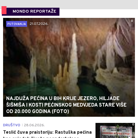
MONDO REPORTAŽE
0
21.07.2026.
PUTOVANJA
NAJDUŽA PEĆINA U BIH KRIJE JEZERO, HILJADE
ŠIŠMIŠA I KOSTI PEĆINSKOG MEDVJEDA STARE VIŠE
OD 20.000 GODINA (FOTO)
0
DRUŠTVO
28.06.2026.
|
Teslić čuva praistoriju: Rastuška pećina