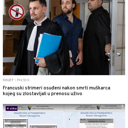
Pre 10 h
SVIJET
|
Francuski strimeri osuđeni nakon smrti muškarca
kojeg su zlostavljali u prenosu uživo
0
4 slika