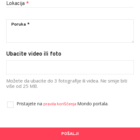
Lokacija
*
Ubacite video ili foto
Možete da ubacite do 3 fotografije ili videa. Ne smije biti
više od 25 MB.
Pristajete na
Mondo portala.
pravila korišćenja
POŠALJI