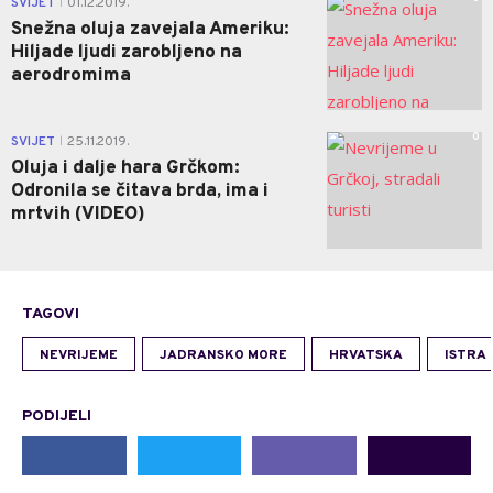
SVIJET
01.12.2019.
|
Snežna oluja zavejala Ameriku:
Hiljade ljudi zarobljeno na
aerodromima
0
SVIJET
25.11.2019.
|
Oluja i dalje hara Grčkom:
Odronila se čitava brda, ima i
mrtvih (VIDEO)
TAGOVI
NEVRIJEME
JADRANSKO MORE
HRVATSKA
ISTRA
PODIJELI