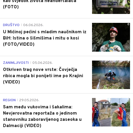
kao svjedok života neandertalaca
(FOTO)
0
DRUŠTVO
06.06.2026.
|
U Mićinoj pećini s mladim naučnikom iz
BiH: Istina o šišmišima i mitu o kosi
(FOTO/VIDEO)
0
ZANIMLJIVOSTI
05.06.2026.
|
Otkriven trag nove vrste: Čovječja
ribica mogla bi ponijeti ime po Krajini
(VIDEO)
0
REGION
29.05.2026.
|
Sam među vukovima i šakalima:
Nevjerovatna reportaža o jedinom
stanovniku zaboravljenog zaseoka u
Dalmaciji (VIDEO)