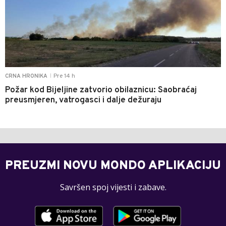
Pre 14 h
CRNA HRONIKA
|
Požar kod Bijeljine zatvorio obilaznicu: Saobraćaj
preusmjeren, vatrogasci i dalje dežuraju
PREUZMI NOVU MONDO APLIKACIJU
Savršen spoj vijesti i zabave.