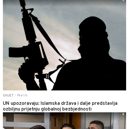
0
Pre 1 h
SVIJET
|
UN upozoravaju: Islamska država i dalje predstavlja
ozbiljnu prijetnju globalnoj bezbjednosti
0