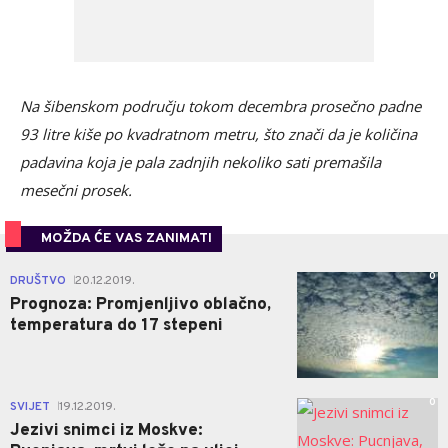
Na šibenskom području tokom decembra prosečno padne
93 litre kiše po kvadratnom metru, što znači da je količina
padavina koja je pala zadnjih nekoliko sati premašila
mesečni prosek.
MOŽDA ĆE VAS ZANIMATI
0
DRUŠTVO
20.12.2019.
|
Prognoza: Promjenljivo oblačno,
temperatura do 17 stepeni
0
SVIJET
19.12.2019.
|
Jezivi snimci iz Moskve: