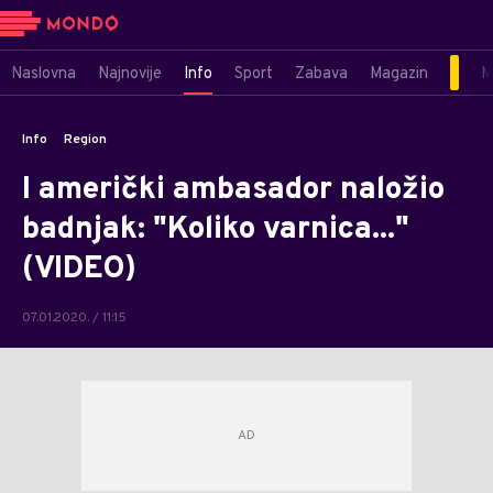
Naslovna
Najnovije
Info
Sport
Zabava
Magazin
M
Info
Region
I američki ambasador naložio
badnjak: "Koliko varnica..."
(VIDEO)
07.01.2020. / 11:15