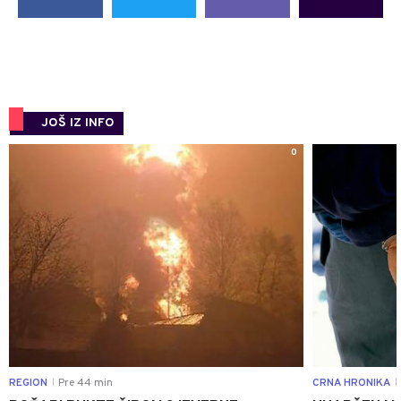
JOŠ IZ INFO
0
REGION
Pre 44 min
CRNA HRONIKA
|
|