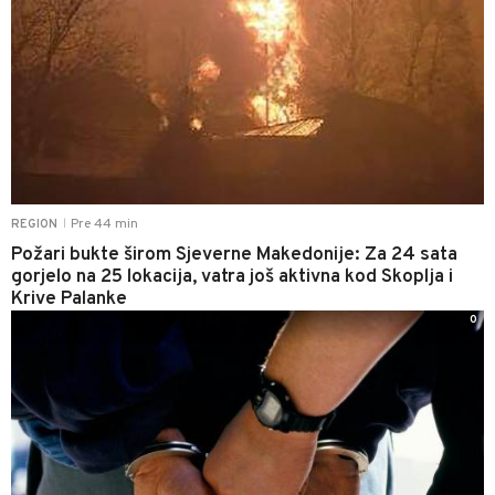
Pre 44 min
REGION
|
Požari bukte širom Sjeverne Makedonije: Za 24 sata
gorjelo na 25 lokacija, vatra još aktivna kod Skoplja i
Krive Palanke
0