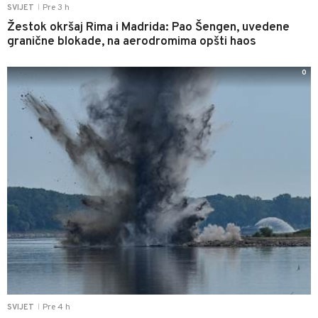
Pre 3 h
SVIJET
|
Žestok okršaj Rima i Madrida: Pao Šengen, uvedene
granične blokade, na aerodromima opšti haos
0
Pre 4 h
SVIJET
|