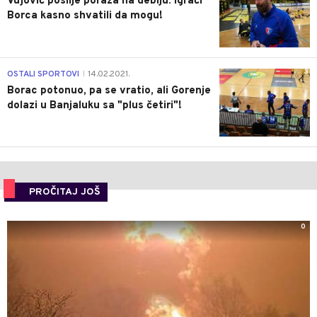
Vujović poslije poraza na debiju: Igrači
Borca kasno shvatili da mogu!
3
OSTALI SPORTOVI
14.02.2021.
|
Borac potonuo, pa se vratio, ali Gorenje
dolazi u Banjaluku sa "plus četiri"!
PROČITAJ JOŠ
0