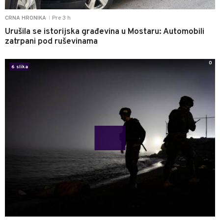
Pre 3 h
CRNA HRONIKA
|
Urušila se istorijska građevina u Mostaru: Automobili
zatrpani pod ruševinama
0
6 slika