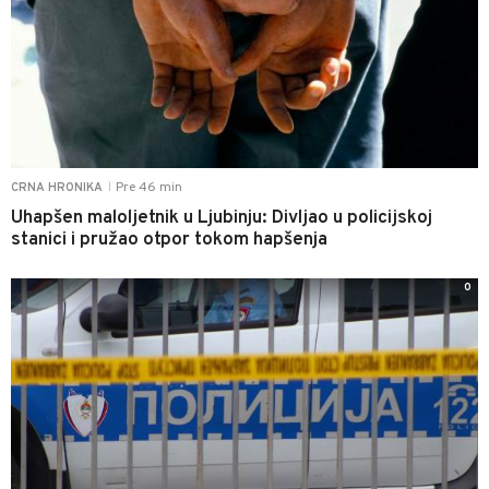
Pre 46 min
CRNA HRONIKA
|
Uhapšen maloljetnik u Ljubinju: Divljao u policijskoj
stanici i pružao otpor tokom hapšenja
0