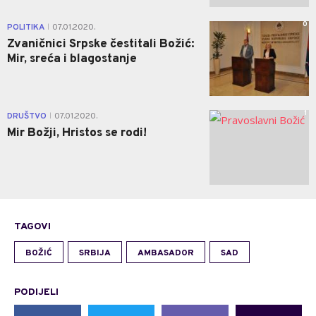
0
POLITIKA
07.01.2020.
|
Zvaničnici Srpske čestitali Božić:
Mir, sreća i blagostanje
1
DRUŠTVO
07.01.2020.
|
Mir Božji, Hristos se rodi!
TAGOVI
BOŽIĆ
SRBIJA
AMBASADOR
SAD
PODIJELI