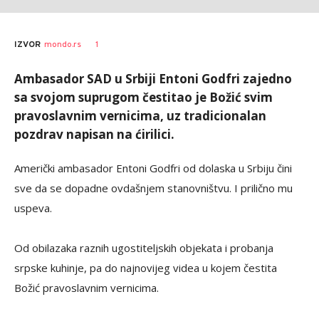
1
IZVOR
mondo.rs
Ambasador SAD u Srbiji Entoni Godfri zajedno
sa svojom suprugom čestitao je Božić svim
pravoslavnim vernicima, uz tradicionalan
pozdrav napisan na ćirilici.
Američki ambasador Entoni Godfri od dolaska u Srbiju čini
sve da se dopadne ovdašnjem stanovništvu. I prilično mu
uspeva.
Od obilazaka raznih ugostiteljskih objekata i probanja
srpske kuhinje, pa do najnovijeg videa u kojem čestita
Božić pravoslavnim vernicima.