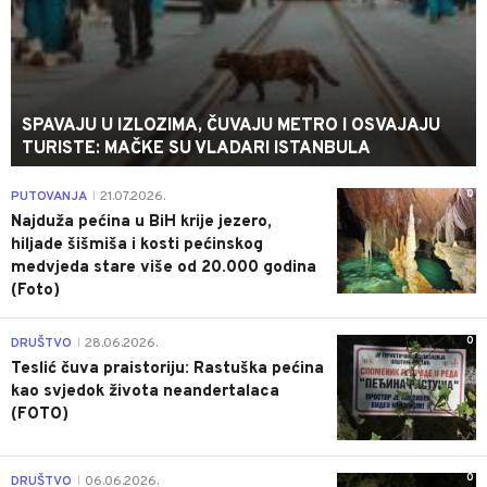
SPAVAJU U IZLOZIMA, ČUVAJU METRO I OSVAJAJU
TURISTE: MAČKE SU VLADARI ISTANBULA
0
PUTOVANJA
21.07.2026.
|
Najduža pećina u BiH krije jezero,
hiljade šišmiša i kosti pećinskog
medvjeda stare više od 20.000 godina
(Foto)
0
DRUŠTVO
28.06.2026.
|
Teslić čuva praistoriju: Rastuška pećina
kao svjedok života neandertalaca
(FOTO)
0
DRUŠTVO
06.06.2026.
|