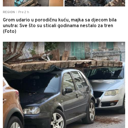
Pre 2 h
REGION
|
Grom udario u porodičnu kuću, majka sa djecom bila
unutra: Sve što su sticali godinama nestalo za tren
(Foto)
0