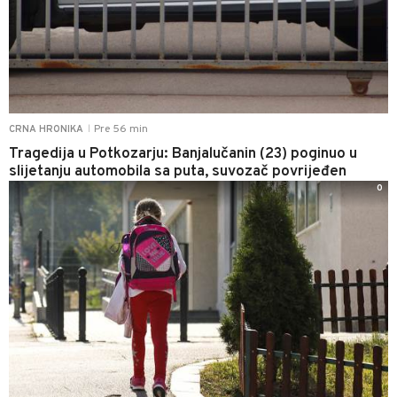
Pre 56 min
CRNA HRONIKA
|
Tragedija u Potkozarju: Banjalučanin (23) poginuo u
slijetanju automobila sa puta, suvozač povrijeđen
0