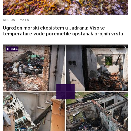
Pre 1 h
REGION
|
Ugrožen morski ekosistem u Jadranu: Visoke
temperature vode poremetile opstanak brojnih vrsta
0
13 slika