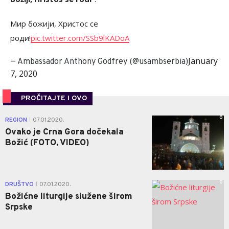
Мир божији, Христос се
роди!
pic.twitter.com/SSb9lKADoA
January
— Ambassador Anthony Godfrey (@usambserbia)
7, 2020
PROČITAJTE I OVO
0
REGION
07.01.2020.
|
Ovako je Crna Gora dočekala
Božić (FOTO, VIDEO)
0
DRUŠTVO
07.01.2020.
|
Božićne liturgije služene širom
Srpske