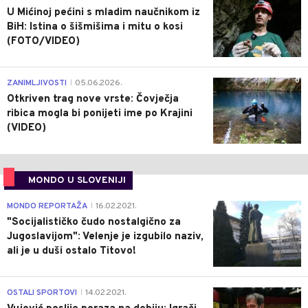
U Mićinoj pećini s mladim naučnikom iz
BiH: Istina o šišmišima i mitu o kosi
(FOTO/VIDEO)
0
ZANIMLJIVOSTI
05.06.2026.
|
Otkriven trag nove vrste: Čovječja
ribica mogla bi ponijeti ime po Krajini
(VIDEO)
MONDO U SLOVENIJI
4
MONDO REPORTAŽA
16.02.2021.
|
"Socijalističko čudo nostalgično za
Jugoslavijom": Velenje je izgubilo naziv,
ali je u duši ostalo Titovo!
1
OSTALI SPORTOVI
14.02.2021.
|