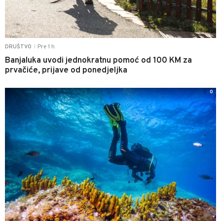
Pre 1 h
DRUŠTVO
|
Banjaluka uvodi jednokratnu pomoć od 100 KM za
prvačiće, prijave od ponedjeljka
0